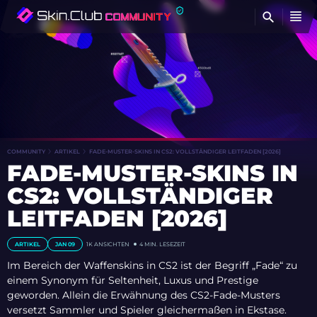
FI
COMMUNITY
ARTIKEL
FADE-MUSTER-SKINS IN CS2: VOLLSTÄNDIGER LEITFADEN [2026]
FADE-MUSTER-SKINS IN
CS2: VOLLSTÄNDIGER
LEITFADEN [2026]
ARTIKEL
JAN 09
1K
ANSICHTEN
4 MIN. LESEZEIT
Im Bereich der Waffenskins in CS2 ist der Begriff „Fade“ zu
einem Synonym für Seltenheit, Luxus und Prestige
geworden. Allein die Erwähnung des CS2-Fade-Musters
versetzt Sammler und Spieler gleichermaßen in Ekstase.