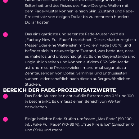
Seltenheit und des Reizes des Fade-Designs. Waffen mit
dem Fade-Muster können je nach Skin, Zustand und Fade-
Prozentsatz von einigen Dollar bis zu mehreren hundert
Dollar kosten.
Das einzigartigste und seltenste Fade-Muster wird als
„Factory New Full Fade“ bezeichnet. Dieses Muster zeigt ein
Messer oder eine Waffenskin mit vollem Fade (100 %) und
befindet sich in neuwertigem Zustand, was bedeutet, dass
es makellos und unbeschädigt ist. Solche Gegenstände sind
unglaublich selten und können auf dem CS2-Skin-Markt
astronomische Preise erzielen, manchmal sogar bis zu
Zehntausenden von Dollar. Sammler und Enthusiasten
suchen leidenschaftlich nach diesen außergewöhnlichen
Stücken.
BEREICH DER FADE-PROZENTSATZWERTE
Das Fade-Muster ist nicht auf die Extreme von 0 % und 100
% beschränkt. Es umfasst einen Bereich von Werten
dazwischen.
Einige beliebte Fade-Stufen umfassen „Max Fade“ (90-100
%), „Fake Full Fade“ (70-89 %), „True Fire & Ice“ (zwischen 0
und 69 %) und mehr.