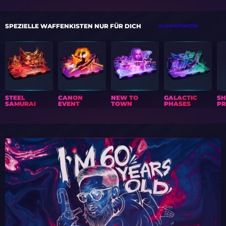
SPEZIELLE WAFFENKISTEN NUR FÜR DICH
ALLE WAFFEKISTEN
STEEL
CANON
NEW TO
GALACTIC
S
SAMURAI
EVENT
TOWN
PHASES
PR