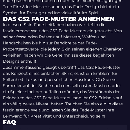
Fade präsentieren möchten oder nach einem einzigartigen
True Fire & Ice-Muster suchen, das Fade-Design bleibt ein
Symbol für Prestige und Individualität im Spiel.
DAS CS2 FADE-MUSTER ANNEHMEN
In diesem Skin-Fade-Leitfaden haben wir tief in die
faszinierende Welt des CS2 Fade-Musters eingetaucht. Von
seiner fesselnden Präsenz auf Messern, Waffen und
Handschuhen bis hin zur Bandbreite der Fade-
Prozentsatzwerte, die jedem Skin seinen eigenen Charakter
verleihen, haben wir die Geheimnisse dieses begehrten
Designs enthüllt.
Zusammenfassend gesagt übertrifft das CS2 Fade-Muster
das Konzept eines einfachen Skins; es ist ein Emblem für
Seltenheit, Luxus und persönlichen Ausdruck. Ob Sie ein
Sammler auf der Suche nach den seltensten Mustern oder
ein Spieler sind, der auffallen möchte, das Verständnis der
Feinheiten des CS2 Fade-Musters kann Ihr CS2-Erlebnis auf
ein völlig neues Niveau heben. Tauchen Sie also ein in diese
faszinierende Welt und lassen Sie das Fade-Muster Ihre
Leinwand für Kreativität und Unterscheidung sein!
FAQ