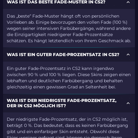
WAS IST DAS BESTE FADE-MUSTER IN CS2?
Das „beste“ Fade-Muster hängt oft von persönlichen
Vorlieben ab. Einige bevorzugen den vollen Fade (100 %)
wegen seiner intensiven Farbübergänge, während andere
die Einzigartigkeit niedrigerer Fade-Prozentsätze
schätzen. Es hängt letztendlich von Ihrem Geschmack ab.
WAS IST EIN GUTER FADE-PROZENTSATZ IN CS2?
Ein guter Fade-Prozentsatz in CS2 kann irgendwo
zwischen 90 % und 100 % liegen. Diese Skins zeigen einen
lebhaften und deutlichen Farbübergang und behalten
gleichzeitig einen gewissen Grad an Seltenheit bei.
WAS IST DER NIEDRIGSTE FADE-PROZENTSATZ,
DER IN CS2 MÖGLICH IST?
Der niedrigste Fade-Prozentsatz, der in CS2 möglich ist,
beträgt 0 %. Das bedeutet, dass es keinen Farbübergang
gibt und ein einfarbiger Skin entsteht. Obwohl diese
Skins weniger gefragt sind, können sie dennoch ihren