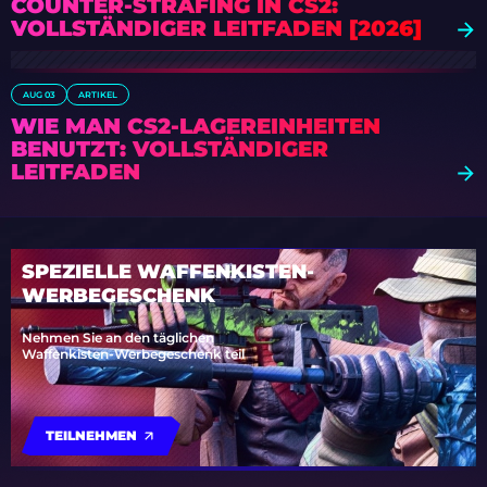
COUNTER-STRAFING IN CS2:
VOLLSTÄNDIGER LEITFADEN [2026]
AUG 03
ARTIKEL
WIE MAN CS2-LAGEREINHEITEN
BENUTZT: VOLLSTÄNDIGER
LEITFADEN
SPEZIELLE WAFFENKISTEN-
WERBEGESCHENK
Nehmen Sie an den täglichen
Waffenkisten-Werbegeschenk teil
TEILNEHMEN