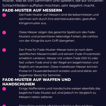
Muster, was es von Sammlern und Spielern, die auf virtuellen
Schlachtfeldern auffallen möchten, sehr begehrt macht.
FADE-MUSTER AUF MESSERN
Die Fade-Muster auf Messern sind die bekanntesten und
zeichnen sich durch ihre atemberaubenden, gestuften
Klingenmuster aus.
Diese Messer zeigen das gesamte Spektrum des Fade-
Musters und präsentieren lebendige Farben, die nahtlos
von der Klinge bis zum Griff übergehen.
Der Preis für Fade-Muster-Messer kann je nach dem
spezifischen Messermodell und seinem Fade-Prozentsatz
erheblich variieren. Messer mit vollem Fade (100 %) oder
fast vollem Fade sind in der Regel am begehrtesten und
folglich am teuersten. Diese makellosen Messer können
Preise im Tausenderbereich erzielen und sind daher ein
begehrter Besitz für Sammler.
FADE-MUSTER AUF WAFFEN UND
HANDSCHUHEN
Einige Waffenskins und Handschuhe weisen ebenfalls das
begehrte Fade-Muster auf, sind jedoch im Vergleich zu
Messern relativ seltener.
Diese Skins erzielen oft höhere Preise aufgrund ihrer