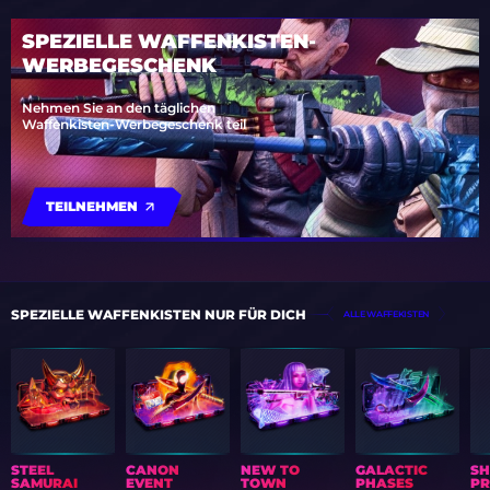
SPEZIELLE WAFFENKISTEN-
WERBEGESCHENK
Nehmen Sie an den täglichen
Waffenkisten-Werbegeschenk teil
TEILNEHMEN
SPEZIELLE WAFFENKISTEN NUR FÜR DICH
ALLE WAFFEKISTEN
STEEL
CANON
NEW TO
GALACTIC
S
SAMURAI
EVENT
TOWN
PHASES
PR