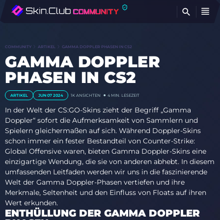
FI
COMMUNITY
ARTIKEL
GAMMA DOPPLER PHASEN IN CS2
GAMMA DOPPLER
PHASEN IN CS2
ARTIKEL
JUN 07 2024
1K ANSICHTEN
4 MIN. LESEZEIT
In der Welt der CS:GO-Skins zieht der Begriff „Gamma
Doppler“ sofort die Aufmerksamkeit von Sammlern und
Spielern gleichermaßen auf sich. Während Doppler-Skins
schon immer ein fester Bestandteil von Counter-Strike:
Global Offensive waren, bieten Gamma Doppler-Skins eine
einzigartige Wendung, die sie von anderen abhebt. In diesem
umfassenden Leitfaden werden wir uns in die faszinierende
Welt der Gamma Doppler-Phasen vertiefen und ihre
Merkmale, Seltenheit und den Einfluss von Floats auf ihren
Wert erkunden.
ENTHÜLLUNG DER GAMMA DOPPLER