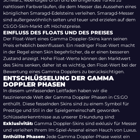
Schwarz, lebendiges Grün und beruhigendes Türkis zu
nahtlosen Farbverläufen, die dem Messer das Aussehen eines
königlichen Smaragd-Edelsteins verleihen. Smaragd-Messer
sind außergewöhnlich selten und teuer und erzielen auf dem
CS:GO-Skin-Markt oft Höchstpreise.
EINFLUSS DES FLOATS UND DES PREISES
Der Float-Wert eines Gamma Doppler-Skins kann seinen
Preis erheblich beeinflussen. Ein niedriger Float-Wert macht
in der Regel einen Skin begehrlicher, da er einen besseren
Zustand anzeigt. Hohe Float-Werte können den Marktwert
des Skins senken, daher ist es wichtig, den Float-Wert bei der
Bewertung eines Gamma Dopplers zu berücksichtigen.
ENTSCHLÜSSELUNG DER GAMMA
DOPPLER PHASEN
In diesem umfassenden Leitfaden haben wir die
faszinierende Welt der Gamma Doppler Phasen in CS:GO
enthüllt. Diese fesselnden Skins sind zu einem Symbol für
Prestige und Stil in der Spielgemeinschaft geworden.
Schlüsselerkenntnisse aus unserer Erkundung sind:
Exklusivität:
Gamma Doppler-Skins sind exklusiv für Messer
und verleihen Ihrem Im-Spiel-Arsenal einen Hauch von Luxus.
Enthüllte Phasen:
Jede Gamma Doppler-Phase weist ein