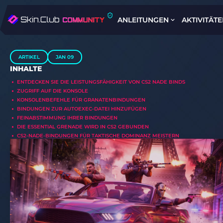
ANLEITUNGEN
AKTIVITÄT
ARTIKEL
JAN 09
INHALTE
ENTDECKEN SIE DIE LEISTUNGSFÄHIGKEIT VON CS2 NADE BINDS
ZUGRIFF AUF DIE KONSOLE
KONSOLENBEFEHLE FÜR GRANATENBINDUNGEN
BINDUNGEN ZUR AUTOEXEC-DATEI HINZUFÜGEN
FEINABSTIMMUNG IHRER BINDUNGEN
DIE ESSENTIAL GRENADE WIRD IN CS2 GEBUNDEN
CS2-NADE-BINDUNGEN FÜR TAKTISCHE DOMINANZ MEISTERN