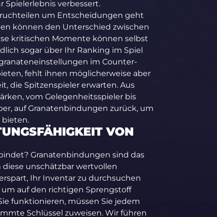
r Spielerlebnis verbessert.
enbruchteilen um Entscheidungen geht
gen können den Unterschied zwischen
se kritischen Momente können selbst
dlich sogar über Ihr Ranking im Spiel
granateneinstellungen im Counter-
 bieten, fehlt ihnen möglicherweise aber
, die Spitzenspieler erwarten. Aus
tärken, vom Gelegenheitsspieler bis
ber, auf Granatenbindungen zurück, um
 bieten.
STUNGSFÄHIGKEIT VON
2 bindet? Granatenbindungen sind das
 diese unschätzbar wertvollen
rspart, Ihr Inventar zu durchsuchen
, um auf den richtigen Sprengstoff
Sie funktionieren, müssen Sie jedem
timmte Schlüssel zuweisen. Wir führen