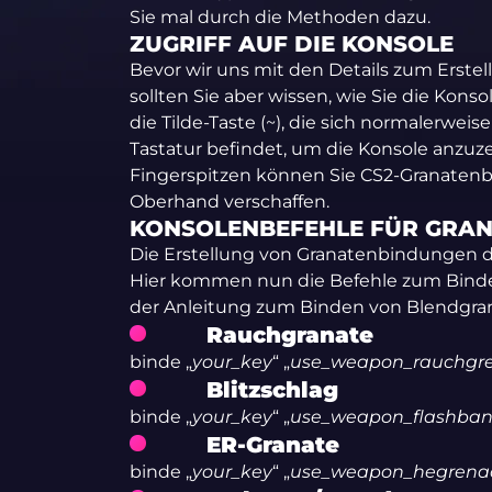
Sie mal durch die Methoden dazu.
ZUGRIFF AUF DIE KONSOLE
Bevor wir uns mit den Details zum Erste
sollten Sie aber wissen, wie Sie die Kons
die Tilde-Taste (~), die sich normalerweis
Tastatur befindet, um die Konsole anzuze
Fingerspitzen können Sie CS2-Granatenb
Oberhand verschaffen.
KONSOLENBEFEHLE FÜR GRA
Die Erstellung von Granatenbindungen d
Hier kommen nun die Befehle zum Binden
der Anleitung zum Binden von Blendgra
Rauchgranate
binde „
your_key
“ „
use_weapon_rauchgr
Blitzschlag
binde „
your_key
“ „
use_weapon_flashba
ER-Granate
binde „
your_key
“ „
use_weapon_hegrena