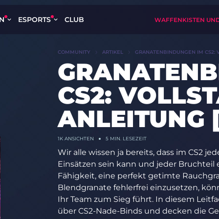
EN
ESPORTS
CLUB
WAFFENKISTEN UND
COMMUNITY
ARTIKEL
GRANATENBINDUNGEN IM CS2: V
GRANATENB
CS2: VOLLS
ANLEITUNG [
1K
ANSICHTEN
5 MIN. LESEZEIT
Wir alle wissen ja bereits, dass im CS2
Einsätzen sein kann und jeder Bruchteil 
Fähigkeit, eine perfekt getimte Rauchgr
Blendgranate fehlerfrei einzusetzen, kön
Ihr Team zum Sieg führt. In diesem Leit
über CS2-Nade-Binds und decken die Geh