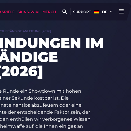
 SPIELE
SKINS-WIKI
MERCH
SUPPORT
DE
OLLSTÄNDIGE ANLEITUNG [2026]
INDUNGEN IM
TÄNDIGE
2026]
 jede Runde ein Showdown mit hohen
einer Sekunde kostbar ist. Die
anate nahtlos abzufeuern oder eine
nte der entscheidende Faktor sein, der
faden enthüllen wir verborgenes Wissen
eimwaffe auf, die Ihnen einiges an