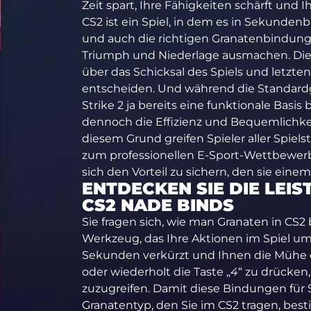
Zeit spart, Ihre Fähigkeiten schärft und Ih
CS2 ist ein Spiel, in dem es in Sekund
und auch die richtigen Granatenbindun
Triumph und Niederlage ausmachen. Die
über das Schicksal des Spiels und letzten
entscheiden. Und während die Standard
Strike 2 ja bereits eine funktionale Basis
dennoch die Effizienz und Bequemlichkeit
diesem Grund greifen Spieler aller Spiels
zum professionellen E-Sport-Wettbewer
sich den Vorteil zu sichern, den sie einem
ENTDECKEN SIE DIE LEI
CS2 NADE BINDS
Sie fragen sich, wie man Granaten in CS
Werkzeug, das Ihre Aktionen im Spiel um
Sekunden verkürzt und Ihnen die Mühe e
oder wiederholt die Taste „
4
“ zu drücken
zuzugreifen. Damit diese Bindungen für 
Granatentyp, den Sie im CS2 tragen, bes