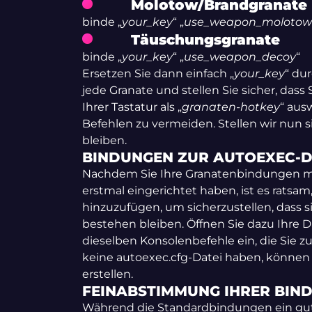
Molotow/Brandgranate
binde „
your_key
“ „
use_weapon_molotow
Täuschungsgranate
binde „
your_key
“ „
use
_
weapon_decoy
“
Ersetzen Sie dann einfach „
your_key
“ dur
jede Granate und stellen Sie sicher, dass
Ihrer Tastatur als „
granaten-hotkey
“ aus
Befehlen zu vermeiden. Stellen wir nun s
bleiben.
BINDUNGEN ZUR AUTOEXEC-D
Nachdem Sie Ihre Granatenbindungen mi
erstmal eingerichtet haben, ist es ratsam,
hinzuzufügen, um sicherzustellen, dass 
bestehen bleiben. Öffnen Sie dazu Ihre D
dieselben Konsolenbefehle ein, die Sie 
keine autoexec.cfg-Datei haben, können 
erstellen.
FEINABSTIMMUNG IHRER BIN
Während die Standardbindungen ein gu