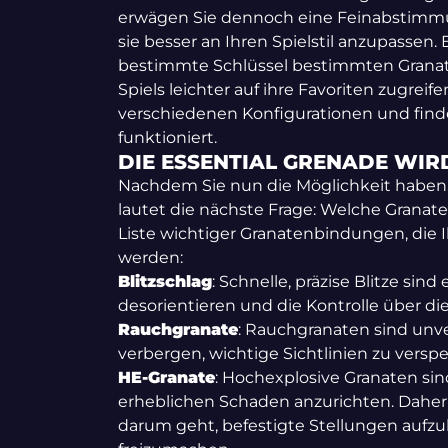
erwägen Sie dennoch eine Feinabstimm
sie besser an Ihren Spielstil anzupassen. 
bestimmte Schlüssel bestimmten Grana
Spiels leichter auf ihre Favoriten zugrei
verschiedenen Konfigurationen und finde
funktioniert.
DIE ESSENTIAL GRENADE WIR
Nachdem Sie nun die Möglichkeit haben,
lautet die nächste Frage: Welche Granaten
Liste wichtiger Granatenbindungen, die 
werden:
Blitzschlag
: Schnelle, präzise Blitze si
desorientieren und die Kontrolle über die
Rauchgranate
: Rauchgranaten sind unv
verbergen, wichtige Sichtlinien zu vers
HE-Granate
: Hochexplosive Granaten sin
erheblichen Schaden anzurichten. Daher 
darum geht, befestigte Stellungen auf