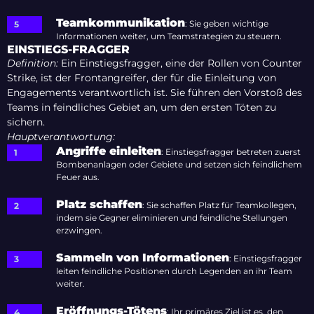
Teamkommunikation
: Sie geben wichtige
Informationen weiter, um Teamstrategien zu steuern.
EINSTIEGS-FRAGGER
Definition:
Ein Einstiegsfragger, eine der Rollen von Counter
Strike, ist der Frontangreifer, der für die Einleitung von
Engagements verantwortlich ist. Sie führen den Vorstoß des
Teams in feindliches Gebiet an, um den ersten Töten zu
sichern.
Hauptverantwortung:
Angriffe einleiten
: Einstiegsfragger betreten zuerst
Bombenanlagen oder Gebiete und setzen sich feindlichem
Feuer aus.
Platz schaffen
: Sie schaffen Platz für Teamkollegen,
indem sie Gegner eliminieren und feindliche Stellungen
erzwingen.
Sammeln von Informationen
: Einstiegsfragger
leiten feindliche Positionen durch Legenden an ihr Team
weiter.
Eröffnungs-Tötens
: Ihr primäres Ziel ist es, den