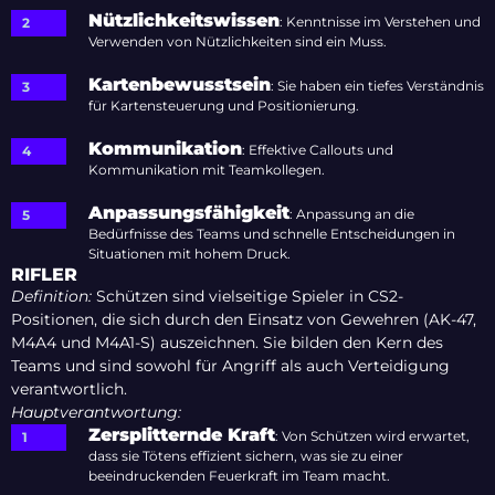
Nützlichkeitswissen
: Kenntnisse im Verstehen und
Verwenden von Nützlichkeiten sind ein Muss.
Kartenbewusstsein
: Sie haben ein tiefes Verständnis
für Kartensteuerung und Positionierung.
Kommunikation
: Effektive Callouts und
Kommunikation mit Teamkollegen.
Anpassungsfähigkeit
: Anpassung an die
Bedürfnisse des Teams und schnelle Entscheidungen in
Situationen mit hohem Druck.
RIFLER
Definition:
Schützen sind vielseitige Spieler in CS2-
Positionen, die sich durch den Einsatz von Gewehren (AK-47,
M4A4 und M4A1-S) auszeichnen. Sie bilden den Kern des
Teams und sind sowohl für Angriff als auch Verteidigung
verantwortlich.
Hauptverantwortung:
Zersplitternde Kraft
: Von Schützen wird erwartet,
dass sie Tötens effizient sichern, was sie zu einer
beeindruckenden Feuerkraft im Team macht.