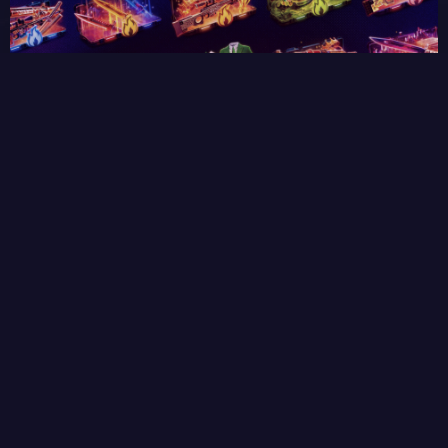
HIER GIBT ES NUR DIE BESTEN
CS2-WAFFENKISTEN
Bei Skin.Club findest du Waffenkisten für jeden Geschmack sowie einen
ganzen Bereich mit speziellen Waffenkisten, die von der Community erstellt
wurden
JETZT AUSPROBIEREN
TÄGLICHER GESCHENK-
ARTIKEL
KALENDER