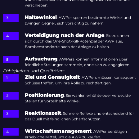
verschieben.
Haltewinkel
: AWPer sperren bestimmte Winkel und
zwingen Gegner, sich vorsichtig zu nähern.
Verteidigung nach der Anlage
: Sie zeichnen
sich durch das One-Shot-Kill-Potenzial der AWP aus,
Bombenstandorte nach der Anlage zu halten.
Aufsuchung
: AWPers können Informationen über
feindliche Stellungen sammeln, ohne sich zu engagieren.
Fähigkeiten und Qualitäten:
Ziel und Genauigkeit
: AWPers müssen konsequent
Schüsse treffen, um ihre Rolle zu rechtfertigen.
Positionierung
: Sie wählen erhöhte oder verdeckte
Stellen für vorteilhafte Winkel.
Reaktionszeit
: Schnelle Reflexe sind entscheidend für
das Duell mit feindlichen Scharfschützen.
Wirtschaftsmanagement
: AWPer benötigen
erhebliche Mittel, um die AWP zu kaufen.