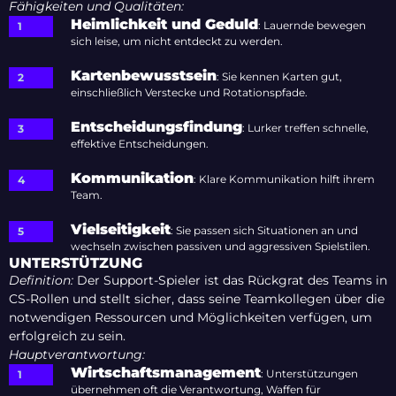
Fähigkeiten und Qualitäten:
Heimlichkeit und Geduld
: Lauernde bewegen
sich leise, um nicht entdeckt zu werden.
Kartenbewusstsein
: Sie kennen Karten gut,
einschließlich Verstecke und Rotationspfade.
Entscheidungsfindung
: Lurker treffen schnelle,
effektive Entscheidungen.
Kommunikation
: Klare Kommunikation hilft ihrem
Team.
Vielseitigkeit
: Sie passen sich Situationen an und
wechseln zwischen passiven und aggressiven Spielstilen.
UNTERSTÜTZUNG
Definition:
Der Support-Spieler ist das Rückgrat des Teams in
CS-Rollen und stellt sicher, dass seine Teamkollegen über die
notwendigen Ressourcen und Möglichkeiten verfügen, um
erfolgreich zu sein.
Hauptverantwortung:
Wirtschaftsmanagement
: Unterstützungen
übernehmen oft die Verantwortung, Waffen für