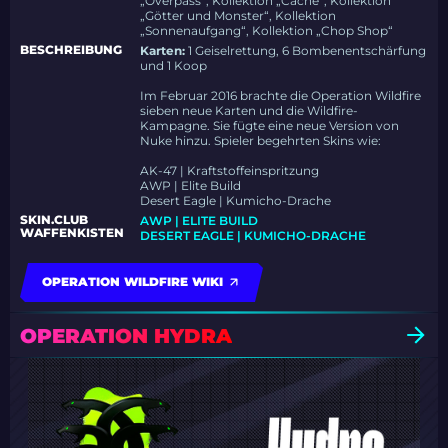
„Overpass“, Kollektion „Cache“, Kollektion
„Götter und Monster“, Kollektion
„Sonnenaufgang“, Kollektion „Chop Shop“
BESCHREIBUNG
Karten:
1 Geiselrettung, 6 Bombenentschärfung
und 1 Koop
Im Februar 2016 brachte die Operation Wildfire
sieben neue Karten und die Wildfire-
Kampagne. Sie fügte eine neue Version von
Nuke hinzu. Spieler begehrten Skins wie:
AK-47 | Kraftstoffeinspritzung
AWP | Elite Build
Desert Eagle | Kumicho-Drache
SKIN.CLUB
AWP | ELITE BUILD
WAFFENKISTEN
DESERT EAGLE | KUMICHO-DRACHE
OPERATION WILDFIRE WIKI
OPERATION HYDRA