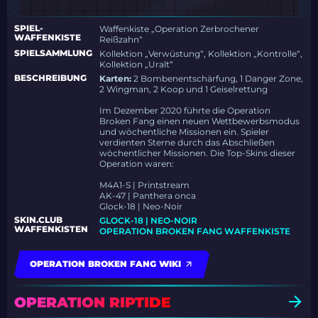
SPIEL-
Waffenkiste „Operation Zerbrochener
WAFFENKISTE
Reißzahn“
SPIELSAMMLUNG
Kollektion „Verwüstung“, Kollektion „Kontrolle“,
Kollektion „Uralt“
BESCHREIBUNG
Karten:
2 Bombenentschärfung, 1 Danger Zone,
2 Wingman, 2 Koop und 1 Geiselrettung
Im Dezember 2020 führte die Operation
Broken Fang einen neuen Wettbewerbsmodus
und wöchentliche Missionen ein. Spieler
verdienten Sterne durch das Abschließen
wöchentlicher Missionen. Die Top-Skins dieser
Operation waren:
M4A1-S | Printstream
AK-47 | Panthera onca
Glock-18 | Neo-Noir
SKIN.CLUB
GLOCK-18 | NEO-NOIR
WAFFENKISTEN
OPERATION BROKEN FANG WAFFENKISTE
OPERATION BROKEN FANG WIKI
OPERATION RIPTIDE