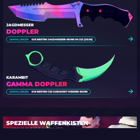
JAGDMESSER
DOPPLER
SAMMLUNGEN
DIE BESTEN JAGDMESSER-SKINS IN CS2 [2026]
KARAMBIT
GAMMA DOPPLER
SAMMLUNGEN
DIE BESTEN CS2 KARAMBIT MESSER-SKINS
SPEZIELLE WAFFENKISTEN-
WERBEGESCHENK