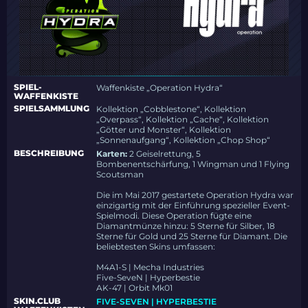
SPIEL-
Waffenkiste „Operation Hydra“
WAFFENKISTE
SPIELSAMMLUNG
Kollektion „Cobblestone“, Kollektion
„Overpass“, Kollektion „Cache“, Kollektion
„Götter und Monster“, Kollektion
„Sonnenaufgang“, Kollektion „Chop Shop“
BESCHREIBUNG
Karten:
2 Geiselrettung, 5
Bombenentschärfung, 1 Wingman und 1 Flying
Scoutsman
Die im Mai 2017 gestartete Operation Hydra war
einzigartig mit der Einführung spezieller Event-
Spielmodi. Diese Operation fügte eine
Diamantmünze hinzu: 5 Sterne für Silber, 18
Sterne für Gold und 25 Sterne für Diamant. Die
beliebtesten Skins umfassen:
M4A1-S | Mecha Industries
Five-SeveN | Hyperbestie
AK-47 | Orbit Mk01
SKIN.CLUB
FIVE-SEVEN | HYPERBESTIE