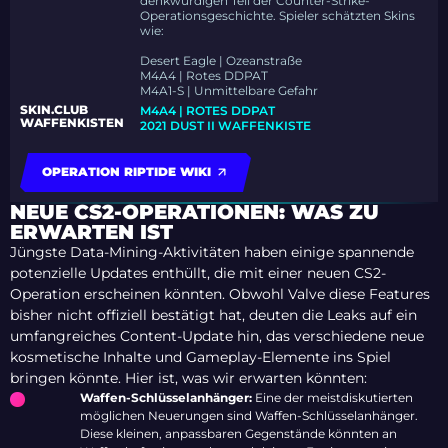
denkwürdigen Teil der Counter-Strike-
Operationsgeschichte. Spieler schätzten Skins
wie:
Desert Eagle | Ozeanstraße
M4A4 | Rotes DDPAT
M4A1-S | Unmittelbare Gefahr
SKIN.CLUB
M4A4 | ROTES DDPAT
WAFFENKISTEN
2021 DUST II WAFFENKISTE
OPERATION RIPTIDE WIKI
NEUE CS2-OPERATIONEN: WAS ZU
ERWARTEN IST
Jüngste Data-Mining-Aktivitäten haben einige spannende
potenzielle Updates enthüllt, die mit einer neuen CS2-
Operation erscheinen könnten. Obwohl Valve diese Features
bisher nicht offiziell bestätigt hat, deuten die Leaks auf ein
umfangreiches Content-Update hin, das verschiedene neue
kosmetische Inhalte und Gameplay-Elemente ins Spiel
bringen könnte. Hier ist, was wir erwarten könnten:
Waffen-Schlüsselanhänger:
Eine der meistdiskutierten
möglichen Neuerungen sind Waffen-Schlüsselanhänger.
Diese kleinen, anpassbaren Gegenstände könnten an