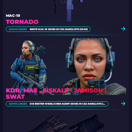
MAC-10
TORNADO
SAMMLUNGEN
BESTE MAC-10 SKINS IN CS2: RANGLISTE [2026]
KDR. MAE „EISKALT“ JAMISON |
SWAT
SAMMLUNGEN
DIE BESTEN WEIBLICHEN AGENT-SKINS IN CS2: RANGLISTE [2026]