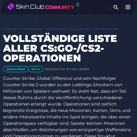
FI
COMMUNITY
SAMMLUNGEN
VOLLSTÄNDIGE LISTE ALLER CS:GO-/CS2-OPERATIONEN
VOLLSTÄNDIGE LISTE
ALLER CS:GO-/CS2-
OPERATIONEN
SAMMLUNGEN
MAI 14
200
ANSICHTEN
3 MIN. LESEZEIT
Counter-Strike: Global Offensive und sein Nachfolger
Counter-Strike 2 wurden zu den Lieblings-Shootern von
Millionen von Spielern weltweit. Es steht fest, dass ein Teil
dieses Ruhms durch die Veröffentlichung verschiedener
Operationen erlangt wurde. Operationen sind zeitlich
begrenzte Ereignisse, die neue Missionen, Karten, Skins und
andere interessante Inhalte ins Spiel bringen, die über einen
Operationspass verfügbar sind. Spieler können Missionen
abschließen, um Belohnungen wie einzigartige Waffenskins
und Operationsmünzen zu verdienen. Diese Struktur