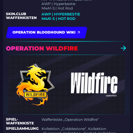
AWP | Hyperbestie
M4A1-S | Hot Rod
SKIN.CLUB
AWP | HYPERBESTIE
WAFFENKISTEN
M4A1-S | HOT ROD
OPERATION BLOODHOUND WIKI
OPERATION WILDFIRE
SPIEL-
Waffenkiste „Operation Wildfire“
WAFFENKISTE
SPIELSAMMLUNG
Kollektion „Cobblestone“, Kollektion