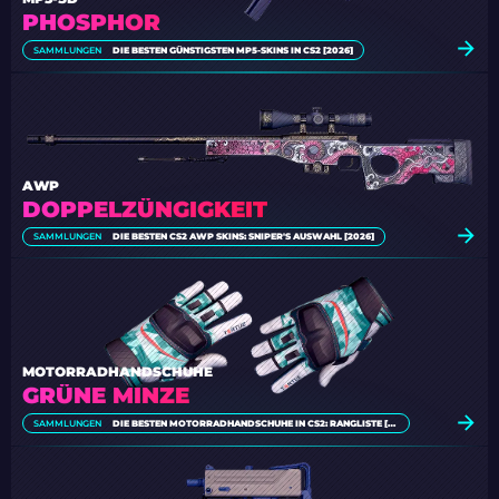
PHOSPHOR
SAMMLUNGEN
DIE BESTEN GÜNSTIGSTEN MP5-SKINS IN CS2 [2026]
AWP
DOPPELZÜNGIGKEIT
SAMMLUNGEN
DIE BESTEN CS2 AWP SKINS: SNIPER'S AUSWAHL [2026]
MOTORRADHANDSCHUHE
GRÜNE MINZE
SAMMLUNGEN
DIE BESTEN MOTORRADHANDSCHUHE IN CS2: RANGLISTE [2026]