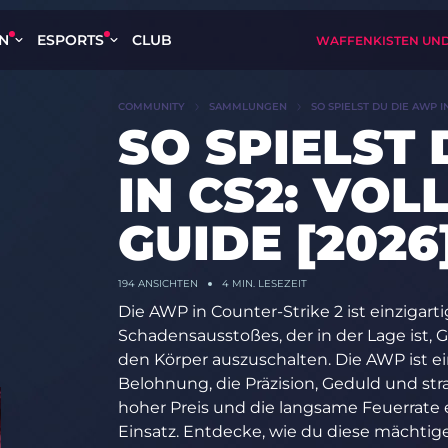
EN
ESPORTS
CLUB
WAFFENKISTEN UND
COMMUNITY
SAMMLUNGEN
SO SPIELST DU DIE AWP I
SO SPIELST
IN CS2: VO
GUIDE [2026
194
ANSICHTEN
4 MIN. LESEZEIT
Die AWP in Counter-Strike 2 ist einzigar
Schadensausstoßes, der in der Lage ist,
den Körper auszuschalten. Die AWP ist 
Belohnung, die Präzision, Geduld und stra
hoher Preis und die langsame Feuerrate 
Einsatz. Entdecke, wie du diese mächtig