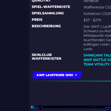
QUALITÄT
Verdeckt
SPIEL-WAFFENKISTE
Waffenkiste CS
SPIELSAMMLUNG
Kollektion CS2
PREIS
$57 - $270
BESCHREIBUNG
Der AWP | Lauff
Schwarz-zu-Rot
Mittelpunkt ste
leuchtenden Ge
kräftigen roten
Look.
SKIN.CLUB
SHINIGAMI TAL
WAFFENKISTEN
AWP BATTLE K
TEAM VITALITY 
AWP LAUFFEUER WIKI