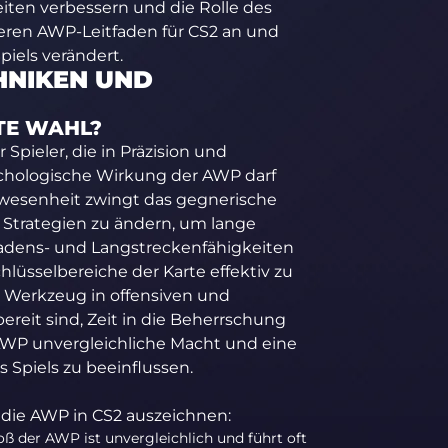
iten verbessern und die Rolle des
eren AWP-Leitfaden für CS2 an und
iels verändert.
HNIKEN UND
TE WAHL?
Spieler, die in Präzision und
ychologische Wirkung der AWP darf
Anwesenheit zwingt das gegnerische
e Strategien zu ändern, um lange
hadens- und Langstreckenfähigkeiten
lüsselbereiche der Karte effektiv zu
es Werkzeug in offensiven und
 bereit sind, Zeit in die Beherrschung
 AWP unvergleichliche Macht und eine
s Spiels zu beeinflussen.
 die AWP in CS2 auszeichnen:
 der AWP ist unvergleichlich und führt oft