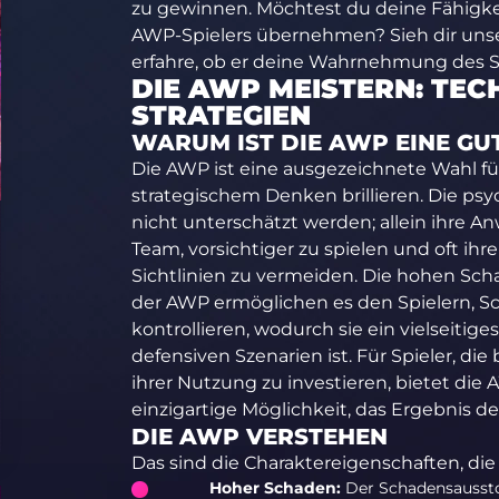
zu gewinnen. Möchtest du deine Fähigke
AWP-Spielers übernehmen? Sieh dir uns
erfahre, ob er deine Wahrnehmung des Sp
DIE AWP MEISTERN: TEC
STRATEGIEN
WARUM IST DIE AWP EINE GU
Die AWP ist eine ausgezeichnete Wahl für 
strategischem Denken brillieren. Die ps
nicht unterschätzt werden; allein ihre 
Team, vorsichtiger zu spielen und oft ihr
Sichtlinien zu vermeiden. Die hohen Sc
der AWP ermöglichen es den Spielern, Sch
kontrollieren, wodurch sie ein vielseitig
defensiven Szenarien ist. Für Spieler, die
ihrer Nutzung zu investieren, bietet die
einzigartige Möglichkeit, das Ergebnis de
DIE AWP VERSTEHEN
Das sind die Charaktereigenschaften, die
Hoher Schaden:
Der Schadensausstoß