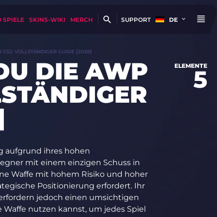
 SPIELE
SKINS-WIKI
MERCH
SUPPORT
DE
N CS2: VOLLSTÄNDIGER GUIDE [2026]
 DU DIE AWP
ELEMENTE
5
LLSTÄNDIGER
]
tig aufgrund ihres hohen
 Gegner mit einem einzigen Schuss in
eine Waffe mit hohem Risiko und hoher
tegische Positionierung erfordert. Ihr
erfordern jedoch einen umsichtigen
e Waffe nutzen kannst, um jedes Spiel