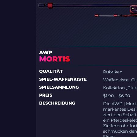
AWP
MORTIS
QUALITÄT
Rubriken
SPIEL-WAFFENKISTE
Waffenkiste „Cl
SPIELSAMMLUNG
Kollektion „Clut
PREIS
$1.90 – $6.30
BESCHREIBUNG
Die AWP | Mortis
markantes Desi
ziert den Schaf
ein Pferdeskele
Zielfernrohr fo
schmücken den S
Skins.