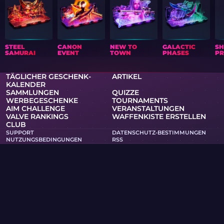
STEEL
CANON
NEW TO
GALACTIC
S
SAMURAI
EVENT
TOWN
PHASES
PR
TÄGLICHER GESCHENK-
ARTIKEL
KALENDER
SAMMLUNGEN
QUIZZE
WERBEGESCHENKE
TOURNAMENTS
AIM CHALLENGE
VERANSTALTUNGEN
VALVE RANKINGS
WAFFENKISTE ERSTELLEN
CLUB
SUPPORT
DATENSCHUTZ-BESTIMMUNGEN
NUTZUNGSBEDINGUNGEN
RSS
WAFFENKISTEN UND SPIELE
SKINS-WIKI
MERCH
PRO
Skin.Club © 2026
Du kannst deinen Lieblings-Skin zu den besten Preisen
bekommen. Alle Trades funktionieren automatisch über
Steam-Bots.
MOONTAIN LTD, Kypranoros Straße 13, Büro 205, 1061,