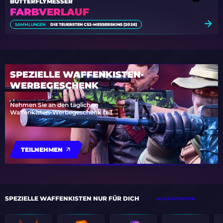
BUTTERFLYMESSER
FARBVERLAUF
SAMMLUNGEN
DIE TEUERSTEN CS2-MESSERSKINS [2026]
SPEZIELLE WAFFENKISTEN-
WERBEGESCHENK
Nehmen Sie an den täglichen
Waffenkisten-Werbegeschenk teil
TEILNEHMEN
SPEZIELLE WAFFENKISTEN NUR FÜR DICH
ALLE WAFFEKISTEN