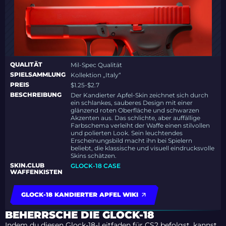
QUALITÄT
Mil-Spec Qualität
SPIELSAMMLUNG
Kollektion „Italy“
PREIS
$1.25-$2.7
BESCHREIBUNG
Der Kandierter Apfel-Skin zeichnet sich durch
ein schlankes, sauberes Design mit einer
glänzend roten Oberfläche und schwarzen
Akzenten aus. Das schlichte, aber auffällige
Farbschema verleiht der Waffe einen stilvollen
und polierten Look. Sein leuchtendes
Erscheinungsbild macht ihn bei Spielern
beliebt, die klassische und visuell eindrucksvolle
Skins schätzen.
SKIN.CLUB
GLOCK-18 CASE
WAFFENKISTEN
GLOCK-18 KANDIERTER APFEL WIKI
BEHERRSCHE DIE GLOCK-18
Indem du diesen Glock-18-Leitfaden für CS2 befolgst, kannst