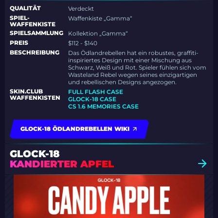
QUALITÄT
Verdeckt
SPIEL-
Waffenkiste „Gamma“
WAFFENKISTE
SPIELSAMMLUNG
Kollektion „Gamma“
PREIS
$112 - $140
BESCHREIBUNG
Das Ödlandrebellen hat ein robustes, graffiti-
inspiriertes Design mit einer Mischung aus
Schwarz, Weiß und Rot. Spieler fühlen sich vom
Wasteland Rebel wegen seines einzigartigen
und rebellischen Designs angezogen.
SKIN.CLUB
FULL FLASH CASE
WAFFENKISTEN
GLOCK-18 CASE
CS 1.6 MEMORIES CASE
GLOCK-18 ÖDLANDREBELLEN WIKI
GLOCK-18
KANDIERTER APFEL