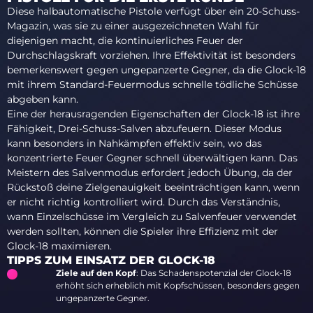
Diese halbautomatische Pistole verfügt über ein 20-Schuss-
Magazin, was sie zu einer ausgezeichneten Wahl für
diejenigen macht, die kontinuierliches Feuer der
Durchschlagskraft vorziehen. Ihre Effektivität ist besonders
bemerkenswert gegen ungepanzerte Gegner, da die Glock-18
mit ihrem Standard-Feuermodus schnelle tödliche Schüsse
abgeben kann.
Eine der herausragenden Eigenschaften der Glock-18 ist ihre
Fähigkeit, Drei-Schuss-Salven abzufeuern. Dieser Modus
kann besonders in Nahkämpfen effektiv sein, wo das
konzentrierte Feuer Gegner schnell überwältigen kann. Das
Meistern des Salvenmodus erfordert jedoch Übung, da der
Rückstoß deine Zielgenauigkeit beeinträchtigen kann, wenn
er nicht richtig kontrolliert wird. Durch das Verständnis,
wann Einzelschüsse im Vergleich zu Salvenfeuer verwendet
werden sollten, können die Spieler ihre Effizienz mit der
Glock-18 maximieren.
TIPPS ZUM EINSATZ DER GLOCK-18
Ziele auf den Kopf
: Das Schadenspotenzial der Glock-18
erhöht sich erheblich mit Kopfschüssen, besonders gegen
ungepanzerte Gegner.