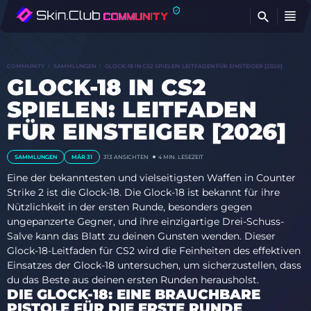
FI
COMMUNITY
SAMMLUNGEN
GLOCK-18 IN CS2 SPIELEN: LEITFADEN FÜR EINSTEIGER [2026]
GLOCK-18 IN CS2
SPIELEN: LEITFADEN
FÜR EINSTEIGER [2026]
SAMMLUNGEN
MÄR 31
313 ANSICHTEN
4 MIN. LESEZEIT
Eine der bekanntesten und vielseitigsten Waffen in Counter
Strike 2 ist die Glock-18. Die Glock-18 ist bekannt für ihre
Nützlichkeit in der ersten Runde, besonders gegen
ungepanzerte Gegner, und ihre einzigartige Drei-Schuss-
Salve kann das Blatt zu deinen Gunsten wenden. Dieser
Glock-18-Leitfaden für CS2 wird die Feinheiten des effektiven
Einsatzes der Glock-18 untersuchen, um sicherzustellen, dass
du das Beste aus deinen ersten Runden herausholst.
DIE GLOCK-18: EINE BRAUCHBARE
PISTOLE FÜR DIE ERSTE RUNDE