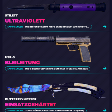
STILETT
ULTRAVIOLETT
SAMMLUNGEN
DIE BESTEN STILETTO-KNIFE-SKINS IN CS:GO: WO KUNSTFERTIGKEIT AUF LETHALITÄT TRIFFT
USP-S
BLEILEITUNG
SAMMLUNGEN
DIE 15 BESTEN USP-S SKINS ZUM KAUF IN CS2 IM JAHR 2026
BUTTERFLYMESSER
EINSATZGEHÄRTET
SAMMLUNGEN
TOP 10 GÜNSTIGE BUTTERFLY KNIFE SKINS IN CS2 [2026]