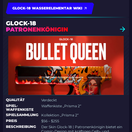
GLOCK-18 WASSERELEMENTAR WIKI
GLOCK-18
PATRONENKÖNIGIN
QUALITÄT
Verdeckt
SPIEL-
Waffenkiste „Prisma 2“
WAFFENKISTE
SPIELSAMMLUNG
Kollektion „Prisma 2“
PREIS
$56 – $255
BESCHREIBUNG
Der Skin Glock-18 | Patronenkönigin bietet ein
Comic-Design mit kräftigen Gelb- und