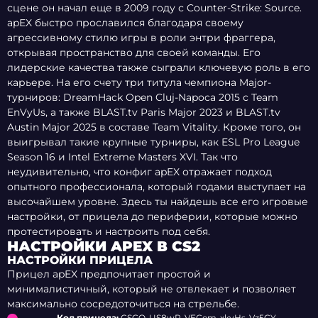
сцене он начал еще в 2009 году с Counter-Strike: Source.
apEX быстро прославился благодаря своему
агрессивному стилю игры в роли энтри фраггера,
открывая пространство для своей команды. Его
лидерские качества также сыграли ключевую роль в его
карьере. На его счету три титула чемпиона Major-
турниров: DreamHack Open Cluj-Napoca 2015 с Team
EnVyUs, а также BLAST.tv Paris Major 2023 и BLAST.tv
Austin Major 2025 в составе Team Vitality. Кроме того, он
выигрывал такие крупные турниры, как ESL Pro League
Season 16 и Intel Extreme Masters XVI. Так что
неудивительно, что конфиг apEX отражает подход
опытного профессионала, который годами выступает на
высочайшем уровне. Здесь ты найдешь все его игровые
настройки, от прицела до периферии, которые можно
протестировать и настроить под себя.
НАСТРОЙКИ APEX В CS2
НАСТРОЙКИ ПРИЦЕЛА
Прицел apEX предпочитает простой и
минималистичный, который не отвлекает и позволяет
максимально сосредоточиться на стрельбе.
Код прицела:
CSGO-US8wR-VECem-xkyHs-Vz5CY-