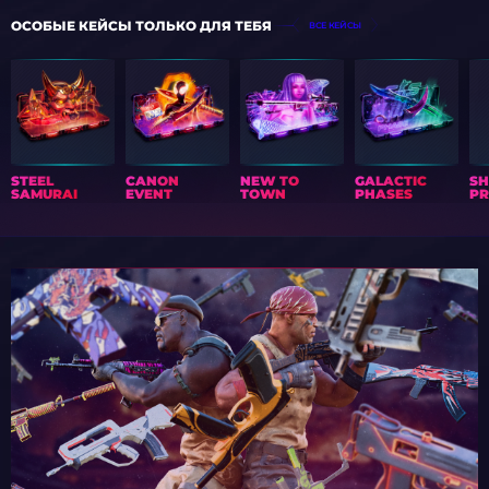
ОСОБЫЕ КЕЙСЫ ТОЛЬКО ДЛЯ ТЕБЯ
ВСЕ КЕЙСЫ
STEEL
CANON
NEW TO
GALACTIC
S
SAMURAI
EVENT
TOWN
PHASES
PR