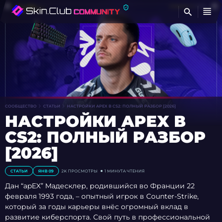
Н
СООБЩЕСТВО
СТАТЬИ
НАСТРОЙКИ APEX В CS2: ПОЛНЫЙ РАЗБОР [2026]
НАСТРОЙКИ APEX В
CS2: ПОЛНЫЙ РАЗБОР
[2026]
СТАТЬИ
ЯНВ 09
2K
ПРОСМОТРЫ
1 МИНУТА ЧТЕНИЯ
Дан “apEX” Мадесклер, родившийся во Франции 22
февраля 1993 года, – опытный игрок в Counter-Strike,
который за годы карьеры внёс огромный вклад в
развитие киберспорта. Свой путь в профессиональной