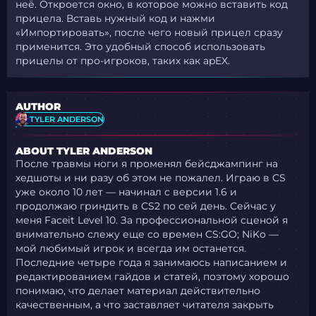
неё. Откроется окно, в которое можно вставить код
прицела. Вставь нужный код и нажми
«Импортировать», после чего новый прицел сразу
применится. Это удобный способ использовать
прицелы от про-игроков, таких как apEX.
AUTHOR
TYLER ANDERSON
ABOUT TYLER ANDERSON
После травмы ноги я променял бейсджампинг на
хедшоты и ни разу об этом не пожалел. Играю в CS
уже около 10 лет — начинал с версии 1.6 и
продолжаю гриндить в CS2 по сей день. Сейчас у
меня Faceit Level 10. За профессиональной сценой я
внимательно слежу еще со времен CS:GO; NiKo —
мой любимый игрок и всегда им останется.
Последние четыре года я занимаюсь написанием и
редактированием гайдов и статей, поэтому хорошо
понимаю, что делает материал действительно
качественным, а что заставляет читателя закрыть