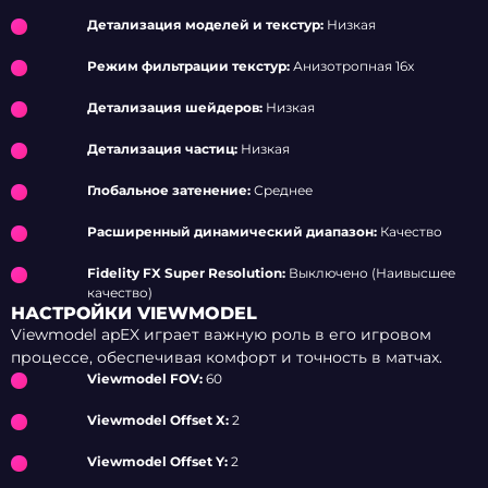
Детализация моделей и текстур:
Низкая
Режим фильтрации текстур:
Анизотропная 16x
Детализация шейдеров:
Низкая
Детализация частиц:
Низкая
Глобальное затенение:
Среднее
Расширенный динамический диапазон:
Качество
Fidelity FX Super Resolution:
Выключено (Наивысшее
качество)
НАСТРОЙКИ VIEWMODEL
Viewmodel apEX играет важную роль в его игровом
процессе, обеспечивая комфорт и точность в матчах.
Viewmodel FOV:
60
Viewmodel Offset X:
2
Viewmodel Offset Y:
2