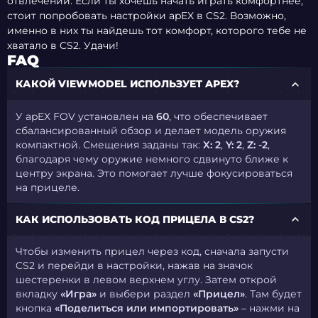
отвлечений. Если ты хочешь начать играть комфортнее,
стоит попробовать настройки apEX в CS2. Возможно,
именно в них ты найдешь тот комфорт, которого тебе не
хватало в CS2. Удачи!
FAQ
КАКОЙ VIEWMODEL ИСПОЛЬЗУЕТ APEX?
У apEX FOV установлен на
60
, что обеспечивает
сбалансированный обзор и делает модель оружия
компактной. Смещения заданы так:
X: 2
,
Y: 2
,
Z: -2
,
благодаря чему оружие немного сдвинуто ближе к
центру экрана. Это помогает лучше фокусироваться
на прицеле.
КАК ИСПОЛЬЗОВАТЬ КОД ПРИЦЕЛА В CS2?
Чтобы изменить прицел через код, сначала запусти
CS2 и перейди в настройки, нажав на значок
шестеренки в левом верхнем углу. Затем открой
вкладку
«Игра»
и выбери раздел
«Прицел»
. Там будет
кнопка
«Поделиться или импортировать»
– нажми на