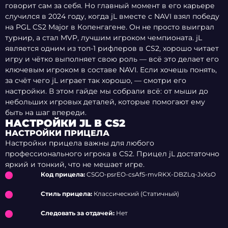
говорит сам за себя. Но главный момент в его карьере
случился в 2024 году, когда jL вместе с NAVI взял победу
на PGL CS2 Major в Копенгагене. Он не просто выиграл
турнир, а стал MVP, лучшим игроком чемпионата. jL
является одним из топ-1 рифлеров в CS2, хорошо читает
игру и чётко выполняет свою роль — всё это делает его
ключевым игроком в составе NAVI. Если хочешь понять,
за счёт чего jL играет так хорошо, — смотри его
настройки. В этом гайде мы собрали всё: от мыши до
небольших игровых деталей, которые помогают ему
быть на шаг впереди.
НАСТРОЙКИ JL В CS2
НАСТРОЙКИ ПРИЦЕЛА
Настройки прицела важны для любого
профессионального игрока в CS2. Прицел jL достаточно
яркий и тонкий, что не мешает игре.
Код прицела:
CSGO-psrEO-csAfS-mvRKX-DBZLq-JxXsO
Стиль прицела:
Классический (Статичный)
Следовать за отдачей:
Нет