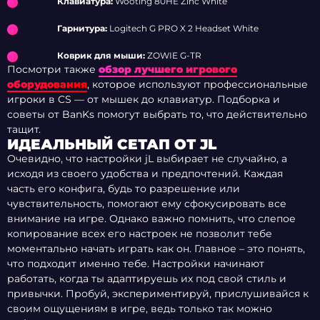
Клавиатура:
Wooting 80HE Zinc White
Гарнитура:
Logitech G PRO X 2 Headset White
Коврик для мыши:
ZOWIE G-TR
Посмотри также
обзор лучшего игрового
оборудования
, которое используют профессиональные
игроки в CS — от мышек до клавиатур. Подборка и
советы от BanKs помогут выбрать то, что действительно
тащит.
ИДЕАЛЬНЫЙ СЕТАП ОТ JL
Очевидно, что настройки jL выбирает не случайно, а
исходя из своего удобства и предпочтений. Каждая
часть его конфига, будь то разрешение или
чувствительность, помогают ему сфокусировать все
внимание на игре. Однако важно помнить, что слепое
копирование всех его настроек не позволит тебе
моментально начать играть как он. Главное – это понять,
что подходит именно тебе. Настройки начинают
работать, когда ты адаптируешь их под свой стиль и
привычки. Пробуй, экспериментируй, прислушивайся к
своим ощущениям в игре, ведь только так можно