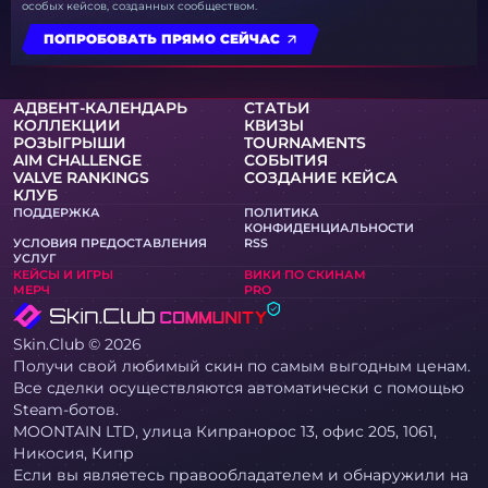
особых кейсов, созданных сообществом.
ПОПРОБОВАТЬ ПРЯМО СЕЙЧАС
АДВЕНТ-КАЛЕНДАРЬ
СТАТЬИ
КОЛЛЕКЦИИ
КВИЗЫ
РОЗЫГРЫШИ
TOURNAMENTS
AIM CHALLENGE
СОБЫТИЯ
VALVE RANKINGS
СОЗДАНИЕ КЕЙСА
КЛУБ
ПОДДЕРЖКА
ПОЛИТИКА
КОНФИДЕНЦИАЛЬНОСТИ
УСЛОВИЯ ПРЕДОСТАВЛЕНИЯ
RSS
УСЛУГ
КЕЙСЫ И ИГРЫ
ВИКИ ПО СКИНАМ
МЕРЧ
PRO
Skin.Club © 2026
Получи свой любимый скин по самым выгодным ценам.
Все сделки осуществляются автоматически с помощью
Steam-ботов.
MOONTAIN LTD, улица Кипранорос 13, офис 205, 1061,
Никосия, Кипр
Если вы являетесь правообладателем и обнаружили на