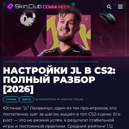
Н
СООБЩЕСТВО
СТАТЬИ
НАСТРОЙКИ JL В CS2: ПОЛНЫЙ РАЗБОР [2026]
НАСТРОЙКИ JL В CS2:
ПОЛНЫЙ РАЗБОР
[2026]
СТАТЬИ
МАР 10
1K
ПРОСМОТРЫ
1 МИНУТА ЧТЕНИЯ
Юстинас “jL” Лекавичус, один из тех про-игроков, кто
постепенно, шаг за шагом, вышел в топ CS2-сцены. Его
рост — это не резкий успех, а результат стабильной
игры и постоянной практики. Средний рейтинг 1.12