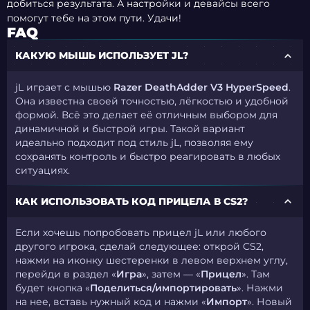
добиться результата. А настройки и девайсы всего
помогут тебе на этом пути. Удачи!
FAQ
КАКУЮ МЫШЬ ИСПОЛЬЗУЕТ JL?
jL играет с мышью
Razer DeathAdder V3 HyperSpeed
.
Она известна своей точностью, лёгкостью и удобной
формой. Всё это делает её отличным выбором для
динамичной и быстрой игры. Такой вариант
идеально подходит под стиль jL, позволяя ему
сохранять контроль и быстро реагировать в любых
ситуациях.
КАК ИСПОЛЬЗОВАТЬ КОД ПРИЦЕЛА В CS2?
Если хочешь попробовать прицел jL или любого
другого игрока, сделай следующее:
открой CS2
,
нажми на
иконку шестеренки
в левом верхнем углу,
перейди в раздел
«
Игра
»
, затем —
«
Прицел
»
. Там
будет кнопка
«
Поделиться/импортировать
»
. Нажми
на нее, вставь нужный код и нажми
«
Импорт
»
. Новый