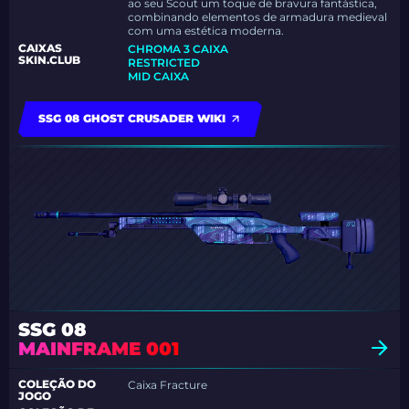
ao seu Scout um toque de bravura fantástica,
combinando elementos de armadura medieval
com uma estética moderna.
CAIXAS
CHROMA 3 CAIXA
SKIN.CLUB
RESTRICTED
MID CAIXA
SSG 08 GHOST CRUSADER WIKI
SSG 08
MAINFRAME 001
COLEÇÃO DO
Caixa Fracture
JOGO