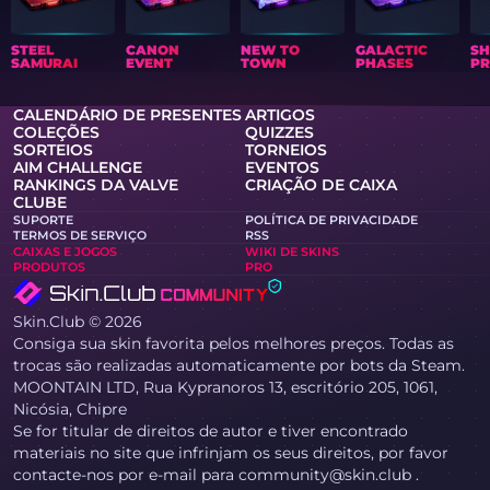
STEEL
CANON
NEW TO
GALACTIC
S
SAMURAI
EVENT
TOWN
PHASES
PR
CALENDÁRIO DE PRESENTES
ARTIGOS
COLEÇÕES
QUIZZES
SORTEIOS
TORNEIOS
AIM CHALLENGE
EVENTOS
RANKINGS DA VALVE
CRIAÇÃO DE CAIXA
CLUBE
SUPORTE
POLÍTICA DE PRIVACIDADE
TERMOS DE SERVIÇO
RSS
CAIXAS E JOGOS
WIKI DE SKINS
PRODUTOS
PRO
Skin.Club © 2026
Consiga sua skin favorita pelos melhores preços. Todas as
trocas são realizadas automaticamente por bots da Steam.
MOONTAIN LTD, Rua Kypranoros 13, escritório 205, 1061,
Nicósia, Chipre
Se for titular de direitos de autor e tiver encontrado
materiais no site que infrinjam os seus direitos, por favor
contacte-nos por e-mail para community@skin.club .