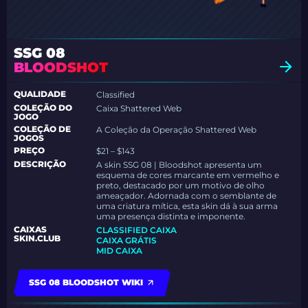
SSG 08
BLOODSHOT
QUALIDADE
Classified
COLEÇÃO DO
Caixa Shattered Web
JOGO
COLEÇÃO DE
A Coleção da Operação Shattered Web
JOGOS
PREÇO
$21 – $143
DESCRIÇÃO
A skin SSG 08 | Bloodshot apresenta um
esquema de cores marcante em vermelho e
preto, destacado por um motivo de olho
ameaçador. Adornada com o semblante de
uma criatura mítica, esta skin dá à sua arma
uma presença distinta e imponente.
CAIXAS
CLASSIFIED CAIXA
SKIN.CLUB
CAIXA GRÁTIS
MID CAIXA
SSG 08 BLOODSHOT WIKI