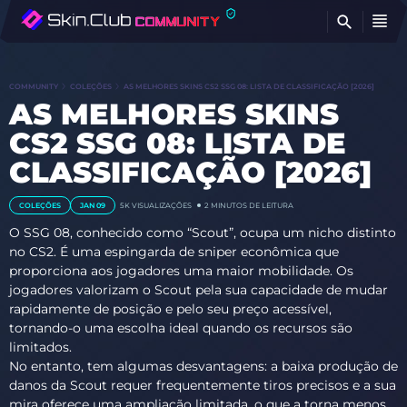
B
COMMUNITY
COLEÇÕES
AS MELHORES SKINS CS2 SSG 08: LISTA DE CLASSIFICAÇÃO [2026]
AS MELHORES SKINS
CS2 SSG 08: LISTA DE
CLASSIFICAÇÃO [2026]
COLEÇÕES
JAN 09
5K
VISUALIZAÇÕES
2 MINUTOS DE LEITURA
O SSG 08, conhecido como “Scout”, ocupa um nicho distinto
no CS2. É uma espingarda de sniper econômica que
proporciona aos jogadores uma maior mobilidade. Os
jogadores valorizam o Scout pela sua capacidade de mudar
rapidamente de posição e pelo seu preço acessível,
tornando-o uma escolha ideal quando os recursos são
limitados.
No entanto, tem algumas desvantagens: a baixa produção de
danos da Scout requer frequentemente tiros precisos e a sua
mira oferece uma ampliação limitada, o que a torna menos