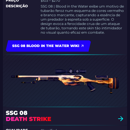
PREÇO
$103 – $270
DESCRIÇÃO
SSG 08 | Blood in the Water exibe um motivo de
tubarão feroz num esquema de cores vermelho
e branco marcante, capturando a essência de
um predador à espreita sob a superfície. O
design evoca a ferocidade crua de um ataque
de tubarão, tornando este skin tão intimidador
no visual quanto eficaz em combate.
SSG 08 BLOOD IN THE WATER WIKI
SSG 08
DEATH STRIKE