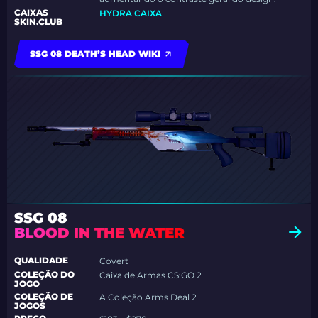
CAIXAS
HYDRA CAIXA
SKIN.CLUB
SSG 08 DEATH’S HEAD WIKI
SSG 08
BLOOD IN THE WATER
QUALIDADE
Covert
COLEÇÃO DO
Caixa de Armas CS:GO 2
JOGO
COLEÇÃO DE
A Coleção Arms Deal 2
JOGOS