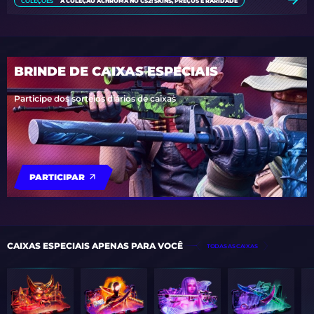
COLEÇÕES
A COLEÇÃO ACHROMA NO CS2: SKINS, PREÇOS E RARIDADE
BRINDE DE CAIXAS ESPECIAIS
Participe dos sorteios diários de caixas
PARTICIPAR
CAIXAS ESPECIAIS APENAS PARA VOCÊ
TODAS AS CAIXAS