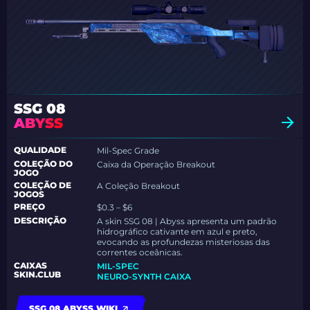
SSG 08
ABYSS
QUALIDADE
Mil-Spec Grade
COLEÇÃO DO
Caixa da Operação Breakout
JOGO
COLEÇÃO DE
A Coleção Breakout
JOGOS
PREÇO
$0.3 – $6
DESCRIÇÃO
A skin SSG 08 | Abyss apresenta um padrão
hidrográfico cativante em azul e preto,
evocando as profundezas misteriosas das
correntes oceânicas.
CAIXAS
MIL-SPEC
SKIN.CLUB
NEURO-SYNTH CAIXA
SSG 08 ABYSS WIKI