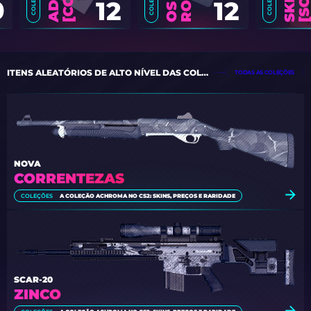
0
12
12
ITENS ALEATÓRIOS DE ALTO NÍVEL DAS COLEÇÕES
TODAS AS COLEÇÕES
NOVA
CORRENTEZAS
COLEÇÕES
A COLEÇÃO ACHROMA NO CS2: SKINS, PREÇOS E RARIDADE
SCAR-20
ZINCO