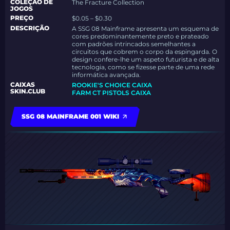
COLEÇÃO DE
The Fracture Collection
JOGOS
PREÇO
$0.05 – $0.30
DESCRIÇÃO
A SSG 08 Mainframe apresenta um esquema de
cores predominantemente preto e prateado
com padrões intrincados semelhantes a
circuitos que cobrem o corpo da espingarda. O
design confere-lhe um aspeto futurista e de alta
tecnologia, como se fizesse parte de uma rede
informática avançada.
CAIXAS
ROOKIE'S CHOICE CAIXA
SKIN.CLUB
FARM CT PISTOLS CAIXA
SSG 08 MAINFRAME 001 WIKI