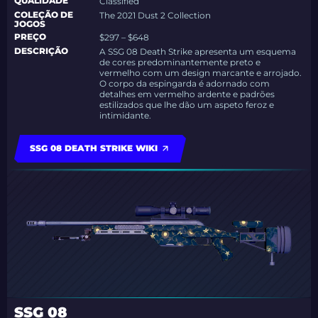
QUALIDADE
Classified
COLEÇÃO DE
The 2021 Dust 2 Collection
JOGOS
PREÇO
$297 – $648
DESCRIÇÃO
A SSG 08 Death Strike apresenta um esquema
de cores predominantemente preto e
vermelho com um design marcante e arrojado.
O corpo da espingarda é adornado com
detalhes em vermelho ardente e padrões
estilizados que lhe dão um aspeto feroz e
intimidante.
SSG 08 DEATH STRIKE WIKI
SSG 08