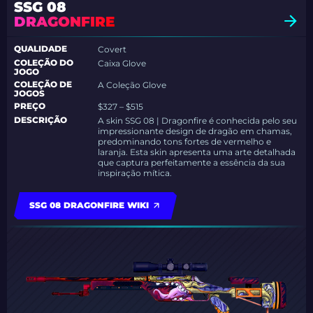
SSG 08
DRAGONFIRE
QUALIDADE
Covert
COLEÇÃO DO
Caixa Glove
JOGO
COLEÇÃO DE
A Coleção Glove
JOGOS
PREÇO
$327 – $515
DESCRIÇÃO
A skin SSG 08 | Dragonfire é conhecida pelo seu
impressionante design de dragão em chamas,
predominando tons fortes de vermelho e
laranja. Esta skin apresenta uma arte detalhada
que captura perfeitamente a essência da sua
inspiração mítica.
SSG 08 DRAGONFIRE WIKI