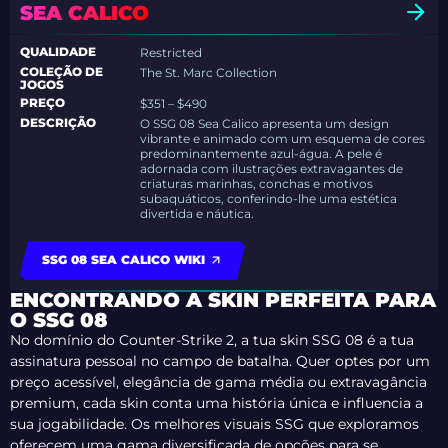
SEA CALICO
QUALIDADE
Restricted
COLEÇÃO DE
The St. Marc Collection
JOGOS
PREÇO
$351 – $490
DESCRIÇÃO
O SSG 08 Sea Calico apresenta um design
vibrante e animado com um esquema de cores
predominantemente azul-água. A pele é
adornada com ilustrações extravagantes de
criaturas marinhas, conchas e motivos
subaquáticos, conferindo-lhe uma estética
divertida e náutica.
SSG 08 SEA CALICO WIKI
ENCONTRANDO A SKIN PERFEITA PARA
O SSG 08
No domínio do Counter-Strike 2, a tua skin SSG 08 é a tua
assinatura pessoal no campo de batalha. Quer optes por um
preço acessível, elegância de gama média ou extravagância
premium, cada skin conta uma história única e influencia a
sua jogabilidade. Os melhores visuais SSG que exploramos
oferecem uma gama diversificada de opções para se