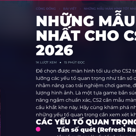
CỘNG ĐỒNG
BÀI VIẾT
NHỮNG MẪU MÀN HÌNH TỐT NHẤ
NHỮNG MẪU
NHẤT CHO C
2026
1K
LƯỢT XEM
15 PHÚT ĐỌC
Để chọn được màn hình tối ưu cho CS2 t
lưỡng các yếu tố quan trọng như tần số q
nhằm nâng cao trải nghiệm chơi game, đ
lượng hình ảnh. Là một tựa game bắn sú
năng ngắm chuẩn xác, CS2 cần mẫu màn
cầu khắt khe này. Hãy cùng khám phá n
những yếu tố quan trọng cần xem xét khi
CÁC YẾU TỐ QUAN TRỌN
Tần số quét (Refresh Ra