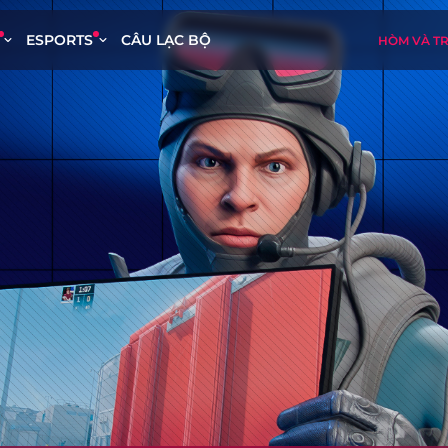
ESPORTS
CÂU LẠC BỘ
HÒM VÀ T