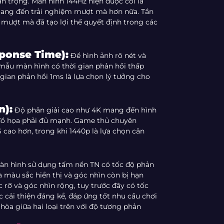
an trọng. Màn hình 144Hz hiện được coi là
mang đến trải nghiệm mượt mà hơn nữa. Tần
mượt mà đã tạo lợi thế quyết định trong các
sponse Time):
Để hình ảnh rõ nét và
ẫu màn hình có thời gian phản hồi thấp
 gian phản hồi 1ms là lựa chọn lý tưởng cho
n):
Độ phân giải cao như 4K mang đến hình
 đồ họa phải đủ mạnh. Game thủ chuyên
cao hơn, trong khi 1440p là lựa chọn cân
n hình sử dụng tấm nền TN có tốc độ phản
à màu sắc hiển thị và góc nhìn còn bị hạn
 rỡ và góc nhìn rộng, tuy trước đây có tốc
cải thiện đáng kể, đáp ứng tốt nhu cầu chơi
hòa giữa hai loại trên với độ tương phản