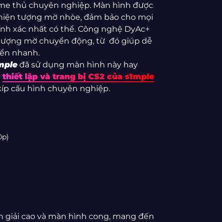
ame thủ chuyên nghiệp. Màn hình được
à hiện tượng mờ nhòe, đảm bảo cho mọi
ính xác nhất có thể. Công nghệ DyAc+
tượng mờ chuyển động, từ đó giúp dễ
yển nhanh.
mple
đã sử dụng màn hình này hay
ề
thiết lập và trang bị CS2 của s1mple
kíp cấu hình chuyên nghiệp.
0p)
 giải cao và màn hình cong, mang đến