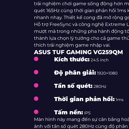
trải nghiệm chơi game sống động hơn m
quét 165Hz cùng thời gian phản hồi 1ms 
nhanh nhạy. Thiết kế cong đã mở rộng gó
Hỗ trợ FreeSync và công nghệ Extreme 
mượt mà trong những pha hành động tốc
thành lựa chọn lý tưởng cho cả game th
thích trải nghiệm game nhập vai.
ASUS TUF GAMING VG259QM
Kích thước:
24.5 inch
Độ phân giải:
1920×1080
Tần số quét:
280Hz
Thời gian phản hồi:
1ms
Tấm nền:
IPS
Màn hình này mang đến sự cân bằng hoàn
ảnh với tần số quét 280Hz cùng độ phân g