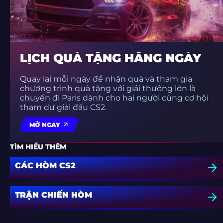
LỊCH QUÀ TẶNG HẰNG NGÀY
Quay lại mỗi ngày để nhận quà và tham gia
chương trình quà tặng với giải thưởng lớn là
chuyến đi Paris dành cho hai người cùng cơ hội
tham dự giải đấu CS2.
MỞ NGAY
TÌM HIỂU THÊM
CÁC HÒM CS2
TRẬN CHIẾN HÒM