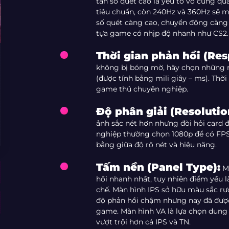
tần số quét cao là yếu tố vô cùng qu
tiêu chuẩn, còn 240Hz và 360Hz sẽ 
số quét càng cao, chuyển động càng 
tựa game có nhịp độ nhanh như CS2.
Thời gian phản hồi (Re
không bị bóng mờ, hãy chọn những m
(được tính bằng mili giây – ms). Thời
game thủ chuyên nghiệp.
Độ phân giải (Resolutio
ảnh sắc nét hơn nhưng đòi hỏi card
nghiệp thường chọn 1080p để có FPS 
bằng giữa độ rõ nét và hiệu năng.
Tấm nền (Panel Type):
Mà
hồi nhanh nhất, tuy nhiên điểm yếu l
chế. Màn hình IPS sở hữu màu sắc rực
độ phản hồi chậm nhưng nay đã được 
game. Màn hình VA là lựa chọn dung 
vượt trội hơn cả IPS và TN.