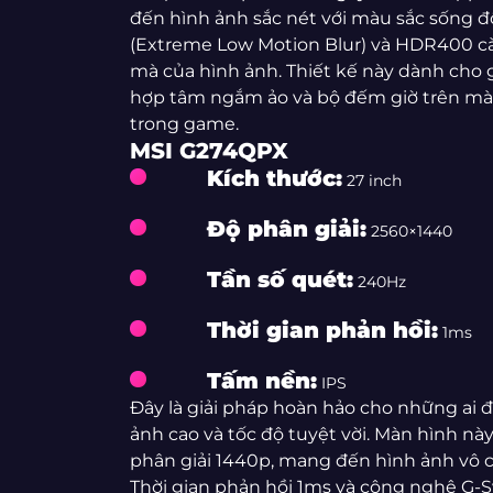
đến hình ảnh sắc nét với màu sắc sống 
(Extreme Low Motion Blur) và HDR400 c
mà của hình ảnh. Thiết kế này dành cho
hợp tâm ngắm ảo và bộ đếm giờ trên màn 
trong game.
MSI G274QPX
Kích thước:
27 inch
Độ phân giải:
2560×1440
Tần số quét:
240Hz
Thời gian phản hồi:
1ms
Tấm nền:
IPS
Đây là giải pháp hoàn hảo cho những ai
ảnh cao và tốc độ tuyệt vời. Màn hình n
phân giải 1440p, mang đến hình ảnh vô 
Thời gian phản hồi 1ms và công nghệ G-Sy