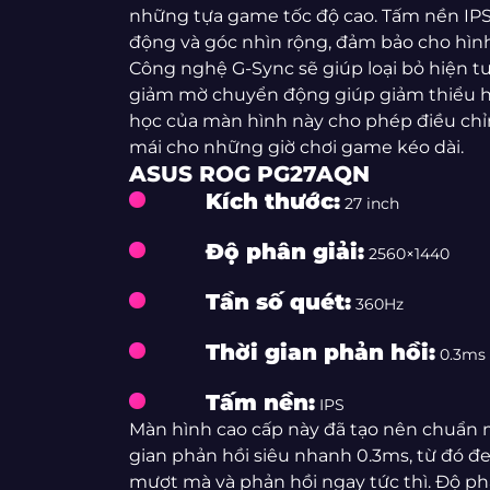
những tựa game tốc độ cao. Tấm nền IP
động và góc nhìn rộng, đảm bảo cho hình
Công nghệ G-Sync sẽ giúp loại bỏ hiện t
giảm mờ chuyển động giúp giảm thiểu hi
học của màn hình này cho phép điều chỉnh
mái cho những giờ chơi game kéo dài.
ASUS ROG PG27AQN
Kích thước:
27 inch
Độ phân giải:
2560×1440
Tần số quét:
360Hz
Thời gian phản hồi:
0.3ms
Tấm nền:
IPS
Màn hình cao cấp này đã tạo nên chuẩn m
gian phản hồi siêu nhanh 0.3ms, từ đó đ
mượt mà và phản hồi ngay tức thì. Độ p