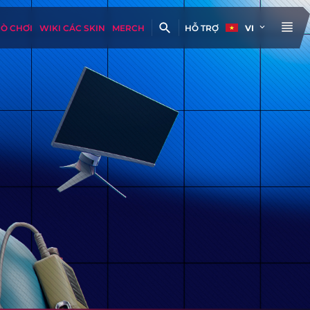
RÒ CHƠI
WIKI CÁC SKIN
MERCH
HỖ TRỢ
VI