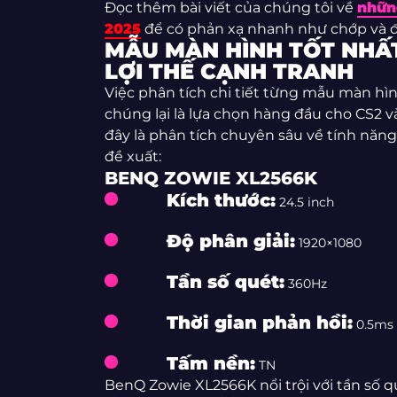
Đọc thêm bài viết của chúng tôi về
nhữn
2025
để có phản xạ nhanh như chớp và đ
MẪU MÀN HÌNH TỐT NHẤT
LỢI THẾ CẠNH TRANH
Việc phân tích chi tiết từng mẫu màn hình
chúng lại là lựa chọn hàng đầu cho CS2 v
đây là phân tích chuyên sâu về tính năn
đề xuất:
BENQ ZOWIE XL2566K
Kích thước:
24.5 inch
Độ phân giải:
1920×1080
Tần số quét:
360Hz
Thời gian phản hồi:
0.5ms
Tấm nền:
TN
BenQ Zowie XL2566K nổi trội với tần số q