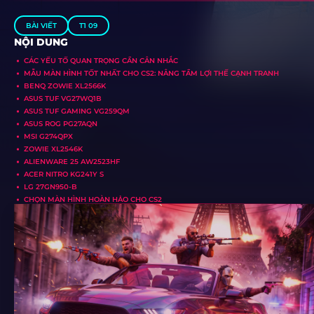
BÀI VIẾT
T1 09
NỘI DUNG
CÁC YẾU TỐ QUAN TRỌNG CẦN CÂN NHẮC
MẪU MÀN HÌNH TỐT NHẤT CHO CS2: NÂNG TẦM LỢI THẾ CẠNH TRANH
BENQ ZOWIE XL2566K
ASUS TUF VG27WQ1B
ASUS TUF GAMING VG259QM
ASUS ROG PG27AQN
MSI G274QPX
ZOWIE XL2546K
ALIENWARE 25 AW2523HF
ACER NITRO KG241Y S
LG 27GN950-B
CHỌN MÀN HÌNH HOÀN HẢO CHO CS2