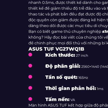
nhanh 0.5ms, được thiết kế dành cho g
thiết kế để giảm thiểu độ trễ đầu vào v
thao tác và phát bắn đều đạt được độ ch
độc quyền còn giảm được đáng kể hiện 
dàng theo dõi được các mục tiêu di chu
Bạn có biết game thủ chuyên nghiệp
s1
không? Hãy đọc bài viết của chúng tôi v
để chinh phục mọi đối thủ với những bí 
ASUS TUF VG27WQ1B
Kích thước:
27 inch
Độ phân giải:
2560×1440 (144
Tần số quét:
165Hz
Thời gian phản hồi:
1ms
Tấm nền:
VA
Màn hình ASUS TUF kết hợp giữa độ phân