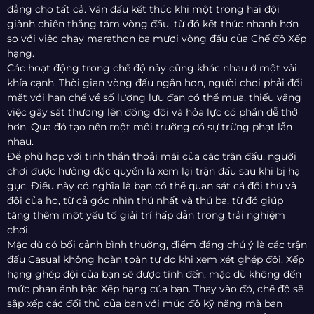
đẳng cho tất cả. Ván đấu kết thúc khi một trong hai đội
giành chiến thắng tám vòng đấu, từ đó kết thúc nhanh hơn
so với việc chạy marathon ba mươi vòng đấu của Chế độ Xếp
hạng.
Các hoạt động trong chế độ này cũng khác nhau ở một vài
khía cạnh. Thời gian vòng đấu ngắn hơn, người chơi phải đối
mặt với hạn chế về số lượng lựu đạn có thể mua, thiếu vắng
việc gây sát thương lên đồng đội và hỏa lực có phần dễ thở
hơn. Qua đó tạo nên một môi trường có sự trừng phạt lẫn
nhau.
Để phù hợp với tinh thần thoải mái của các trận đấu, người
chơi được hưởng đặc quyền là xem lại trận đấu sau khi bị hạ
gục. Điều này có nghĩa là bạn có thể quan sát cả đối thủ và
đội của họ, từ cả góc nhìn thứ nhất và thứ ba, từ đó giúp
tăng thêm một yếu tố giải trí hấp dẫn trong trải nghiệm
chơi.
Mặc dù có bối cảnh bình thường, điểm đáng chú ý là các trận
đấu Casual không hoàn toàn tự do khi xem xét ghép đội. Xếp
hạng ghép đội của bạn sẽ được tính đến, mặc dù không đến
mức phản ánh bậc Xếp hạng của bạn. Thay vào đó, chế độ sẽ
sắp xếp các đối thủ của bạn với mức độ kỹ năng mà bạn