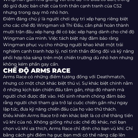
đó giữ được bản chất của tinh thần cạnh tranh của CS2
nhưng trong quy mô nhỏ hơn.
Điểm đáng chú ý là người chơi duy trì xếp hạng riêng biệt
cho các chế độ Wingman và Thi Đấu, cần phải hoàn thành
mười trận đấu xếp hạng để có bậc xếp hạng dành cho chế độ
Wingman của mình. Việc tách biệt này đảm bảo rằng
Wingman phục vụ cho những người khao khát một trải
nghiệm cạnh tranh hợp lý, nơi tinh thần đồng đội và kỹ năng
phối hợp tỏa sáng trên một chiến trường dù nhỏ hơn nhưng
không kém phần gay cấn.
CHẾ ĐỘ ARMS RACE
Arms Race có những điểm tương đồng với Deathmatch,
nhưng có một chút khác biệt thú vị. Sự khác biệt chính nằm
ở những kịch bản chiến đấu tầm gần, nhịp độ nhanh mà
người chơi được đặt vào. Hồi sinh nhanh chóng đảm bảo
rằng người chơi tham gia trở lại cuộc chiến gần như ngay
lập tức, đưa kỹ năng chiến đấu của họ vào thử thách.
Điều khiến Arms Race trở nên khác biệt là cơ chế thăng tiến
vũ khí của nó. Không giống như các chế độ khác, nơi bạn
chọn vũ khí ưa thích, Arms Race chỉ định cho bạn vũ khí. Chỉ
bằng cách ghi điểm hạ gục bạn mới có thể nâng cấp lên