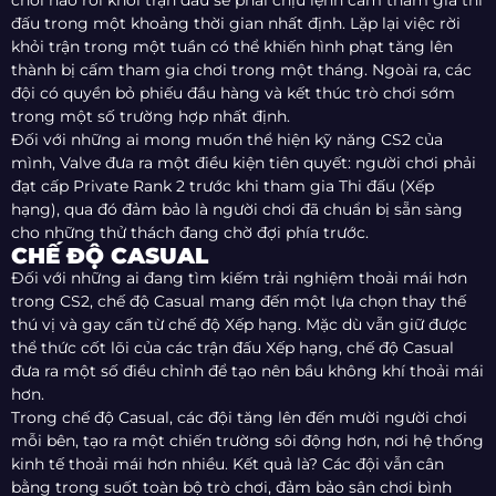
chơi nào rời khỏi trận đấu sẽ phải chịu lệnh cấm tham gia thi
đấu trong một khoảng thời gian nhất định. Lặp lại việc rời
khỏi trận trong một tuần có thể khiến hình phạt tăng lên
thành bị cấm tham gia chơi trong một tháng. Ngoài ra, các
đội có quyền bỏ phiếu đầu hàng và kết thúc trò chơi sớm
trong một số trường hợp nhất định.
Đối với những ai mong muốn thể hiện kỹ năng CS2 của
mình, Valve đưa ra một điều kiện tiên quyết: người chơi phải
đạt cấp Private Rank 2 trước khi tham gia Thi đấu (Xếp
hạng), qua đó đảm bảo là người chơi đã chuẩn bị sẵn sàng
cho những thử thách đang chờ đợi phía trước.
CHẾ ĐỘ CASUAL
Đối với những ai đang tìm kiếm trải nghiệm thoải mái hơn
trong CS2, chế độ Casual mang đến một lựa chọn thay thế
thú vị và gay cấn từ chế độ Xếp hạng. Mặc dù vẫn giữ được
thể thức cốt lõi của các trận đấu Xếp hạng, chế độ Casual
đưa ra một số điều chỉnh để tạo nên bầu không khí thoải mái
hơn.
Trong chế độ Casual, các đội tăng lên đến mười người chơi
mỗi bên, tạo ra một chiến trường sôi động hơn, nơi hệ thống
kinh tế thoải mái hơn nhiều. Kết quả là? Các đội vẫn cân
bằng trong suốt toàn bộ trò chơi, đảm bảo sân chơi bình