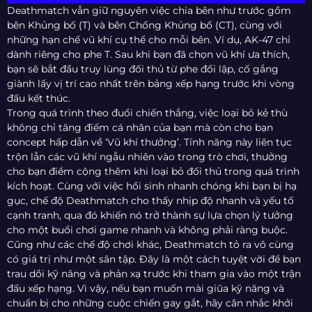
Deathmatch vẫn giữ nguyên việc chia bên như trước gồm
bên Khủng bố (T) và bên Chống Khủng bố (CT), cùng với
những hạn chế vũ khí cụ thể cho mỗi bên. Ví dụ, AK-47 chỉ
dành riêng cho phe T. Sau khi bạn đã chọn vũ khí ưa thích,
bạn sẽ bắt đầu truy lùng đối thủ từ phe đối lập, cố gắng
giành lấy vị trí cao nhất trên bảng xếp hạng trước khi vòng
đấu kết thúc.
Trong quá trình theo đuổi chiến thắng, việc loại bỏ kẻ thù
không chỉ tăng điểm cá nhân của bạn mà còn cho bạn
concept hấp dẫn về ‘Vũ khí thưởng’. Tính năng này liên tục
trộn lẫn các vũ khí ngẫu nhiên vào trong trò chơi, thưởng
cho bạn điểm cộng thêm khi loại bỏ đối thủ trong quá trình
kích hoạt. Cùng với việc hồi sinh nhanh chóng khi bạn bị hạ
gục, chế độ Deathmatch cho thấy nhịp độ nhanh và yếu tố
cạnh tranh, qua đó khiến nó trở thành sự lựa chọn lý tưởng
cho một buổi chơi game nhanh và không phải ràng buộc.
Cũng như các chế độ chơi khác, Deathmatch tỏ ra vô cùng
có giá trị như một sân tập. Đây là một cách tuyệt vời để bạn
trau dồi kỹ năng và phản xạ trước khi tham gia vào một trận
đấu xếp hạng. Vì vậy, nếu bạn muốn mài giũa kỹ năng và
chuẩn bị cho những cuộc chiến gay gắt, hãy cân nhắc khởi