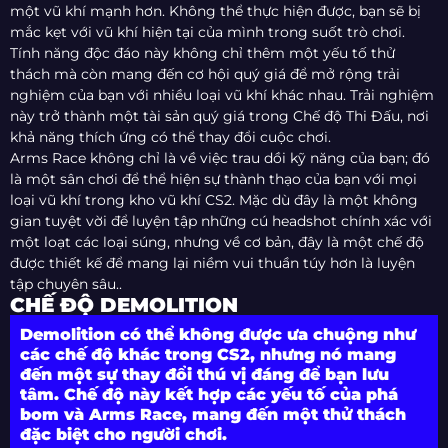
một vũ khí mạnh hơn. Không thể thực hiện được, bạn sẽ bị
mắc kẹt với vũ khí hiện tại của mình trong suốt trò chơi.
Tính năng độc đáo này không chỉ thêm một yếu tố thử
thách mà còn mang đến cơ hội quý giá để mở rộng trải
nghiệm của bạn với nhiều loại vũ khí khác nhau. Trải nghiệm
này trở thành một tài sản quý giá trong Chế độ Thi Đấu, nơi
khả năng thích ứng có thể thay đổi cuộc chơi.
Arms Race không chỉ là về việc trau dồi kỹ năng của bạn; đó
là một sân chơi để thể hiện sự thành thạo của bạn với mọi
loại vũ khí trong kho vũ khí CS2. Mặc dù đây là một không
gian tuyệt vời để luyện tập những cú headshot chính xác với
một loạt các loại súng, nhưng về cơ bản, đây là một chế độ
được thiết kế để mang lại niềm vui thuần túy hơn là luyện
tập chuyên sâu..
CHẾ ĐỘ DEMOLITION
Demolition có thể không được ưa chuộng như
các chế độ khác trong CS2, nhưng nó mang
đến một sự thay đổi thú vị đáng để bạn lưu
tâm. Chế độ này kết hợp các yếu tố của phá
bom và Arms Race, mang đến một thử thách
đặc biệt cho người chơi.