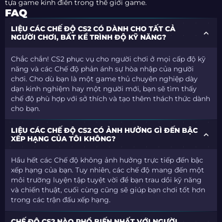
tựa game kinh điển trong thế giới game.
FAQ
LIỆU CÁC CHẾ ĐỘ CS2 CÓ DÀNH CHO TẤT CẢ
NGƯỜI CHƠI, BẤT KỂ TRÌNH ĐỘ KỸ NĂNG?
Chắc chắn! CS2 phục vụ cho người chơi ở mọi cấp độ kỹ
năng và các Chế độ phản ánh sự hòa nhập của người
chơi. Cho dù bạn là một game thủ chuyên nghiệp dày
dạn kinh nghiệm hay một người mới, bạn sẽ tìm thấy
chế độ phù hợp với sở thích và tạo thêm thách thức dành
cho bạn.
LIỆU CÁC CHẾ ĐỘ CS2 CÓ ẢNH HƯỞNG GÌ ĐẾN BẬC
XẾP HẠNG CỦA TÔI KHÔNG?
Hầu hết các Chế độ không ảnh hưởng trực tiếp đến bậc
xếp hạng của bạn. Tuy nhiên, các chế độ mang đến một
môi trường luyện tập tuyệt vời để bạn trau dồi kỹ năng
và chiến thuật, cuối cùng cũng sẽ giúp bạn chơi tốt hơn
trong các trận đấu xếp hạng.
CHẾ ĐỘ CS2 NÀO PHỔ BIẾN NHẤT VỚI NGƯỜI