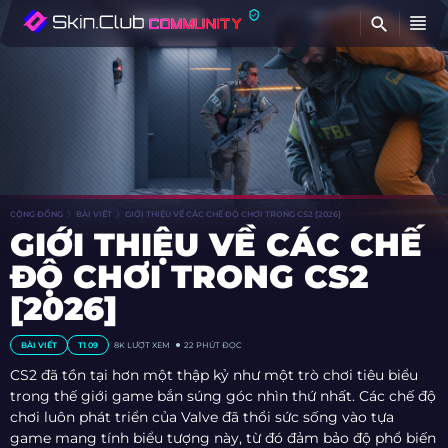
TÌ
CỘNG ĐỒNG
BÀI VIẾT
GIỚI THIỆU VỀ CÁC CHẾ ĐỘ CHƠI TRONG CS2 [2026]
GIỚI THIỆU VỀ CÁC CHẾ
ĐỘ CHƠI TRONG CS2
[2026]
BÀI VIẾT
T1 09
8K LƯỢT XEM
22 PHÚT ĐỌC
CS2 đã tồn tại hơn một thập kỷ như một trò chơi tiêu biểu
trong thế giới game bắn súng góc nhìn thứ nhất. Các chế độ
chơi luôn phát triển của Valve đã thổi sức sống vào tựa
game mang tính biểu tượng này, từ đó đảm bảo độ phổ biến