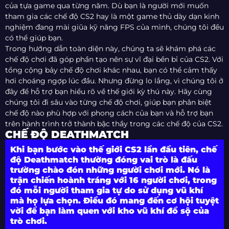
của tựa game qua từng năm. Dù bạn là người mới muốn
tham gia các chế độ CS2 hay là một game thủ dày dạn kinh
nghiệm đang mài giũa kỹ năng FPS của mình, chúng tôi đều
có thể giúp bạn.
Trong hướng dẫn toàn diện này, chúng ta sẽ khám phá các
chế độ chơi đã góp phần tạo nên sự vĩ đại bền bỉ của CS2. Với
tổng cộng bảy chế độ chơi khác nhau, bạn có thể cảm thấy
hơi choáng ngợp lúc đầu. Nhưng đừng lo lắng, vì chúng tôi ở
đây để hỗ trợ bạn hiểu rõ về thế giới kỳ thú này. Hãy cùng
chúng tôi đi sâu vào từng chế độ chơi, giúp bạn phân biệt
chế độ nào phù hợp với phong cách của bạn và hỗ trợ bạn
trên hành trình trở thành bậc thầy trong các chế độ của CS2.
CHẾ ĐỘ DEATHMATCH
Khi bạn bước vào thế giới CS2 lần đầu tiên, chế
độ Deathmatch thường đóng vai trò là đấu
trường chào đón những người chơi mới. Nó là
trận chiến hoành tráng với 16 người chơi, trong
đó mỗi người tham gia tự do sử dụng vũ khí
mà họ lựa chọn. Điều đó mang đến cơ hội tuyệt
vời để bạn làm quen với kho vũ khí đồ sộ của
trò chơi.