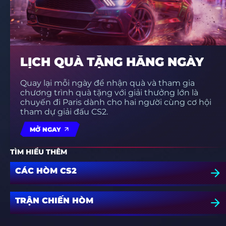
LỊCH QUÀ TẶNG HẰNG NGÀY
Quay lại mỗi ngày để nhận quà và tham gia
chương trình quà tặng với giải thưởng lớn là
chuyến đi Paris dành cho hai người cùng cơ hội
tham dự giải đấu CS2.
MỞ NGAY
TÌM HIỂU THÊM
CÁC HÒM CS2
TRẬN CHIẾN HÒM