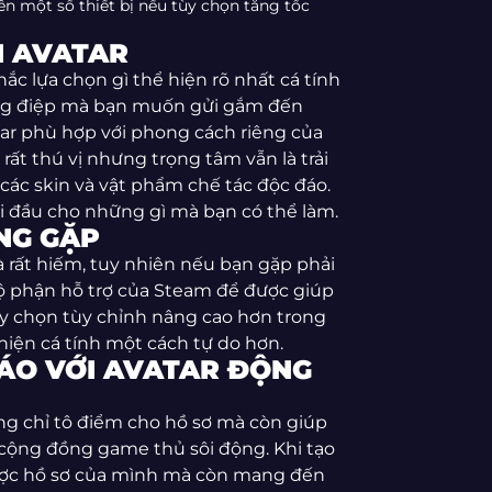
ên một số thiết bị nếu tùy chọn tăng tốc
N AVATAR
ắc lựa chọn gì thể hiện rõ nhất cá tính
ông điệp mà bạn muốn gửi gắm đến
ar phù hợp với phong cách riêng của
rất thú vị nhưng trọng tâm vẫn là trải
 các skin và vật phẩm chế tác độc đáo.
ởi đầu cho những gì mà bạn có thể làm.
NG GẶP
là rất hiếm, tuy nhiên nếu bạn gặp phải
bộ phận hỗ trợ của Steam để được giúp
y chọn tùy chỉnh nâng cao hơn trong
 hiện cá tính một cách tự do hơn.
ĐÁO VỚI AVATAR ĐỘNG
ng chỉ tô điểm cho hồ sơ mà còn giúp
cộng đồng game thủ sôi động. Khi tạo
được hồ sơ của mình mà còn mang đến