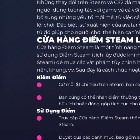
Những thay đổi trên Steam và CS2 đã ma
người dùng tương tác với game và cả với
bổ sung những yếu tố mới mẻ, từ việc cải
lối chơi. Đặc biệt, sự xuất hiện của avat
từ đó giúp cho người chơi thể hiện cá t
CỬA HÀNG ĐIỂM STEAM L
Cửa hàng Điểm Steam là một tính năng t
sử dụng Điểm Steam (tích lũy được khi 
Steam) để mua các vật phẩm tùy chỉnh h
nền, khung, v.v. Sau đây là cách thức hoạ
Kiếm Điểm
Cứ mỗi $1 chi tiêu trên Steam, bạn 
Bạn cũng có thể nhận điểm thưởng t
hữu ích hoặc đóng góp tích cực cho
Sử Dụng Điểm
Truy cập Cửa hàng Điểm Steam thôn
Steam.
Duyệt qua các danh mục, bao gồm av