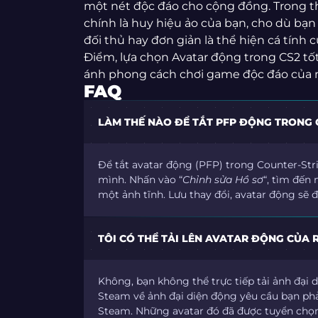
một nét độc đáo cho cộng đồng. Trong th
chính là huy hiệu ảo của bạn, cho dù bạ
đối thủ hay đơn giản là thể hiện cá tín
Điểm, lựa chọn Avatar động trong CS2 tố
ánh phong cách chơi game độc đáo của 
FAQ
LÀM THẾ NÀO ĐỂ TẮT PFP ĐỘNG TRONG 
Để tắt avatar động (PFP) trong Counter-Stri
mình. Nhấn vào “
Chỉnh sửa Hồ sơ
“, tìm đến 
một ảnh tĩnh. Lưu thay đổi, avatar động sẽ 
TÔI CÓ THỂ TẢI LÊN AVATAR ĐỘNG CỦA 
Không, bạn không thể trực tiếp tải ảnh đại
Steam về ảnh đại diện động yêu cầu bạn ph
Steam. Những avatar đó đã được tuyển chọn 