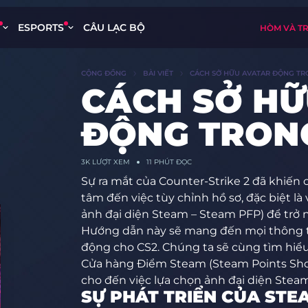
ESPORTS
CÂU LẠC BỘ
HÒM VÀ T
CỘNG ĐỒNG
BÀI VIẾT
CÁCH SỞ HỮU AVATAR ĐỘNG TR
CÁCH SỞ HỮ
ĐỘNG TRON
3K
LƯỢT XEM
11 PHÚT ĐỌC
Sự ra mắt của Counter-Strike 2 đã khiế
tâm đến việc tùy chỉnh hồ sơ, đặc biệt là 
ảnh đại diện Steam – Steam PFP) để trở 
Hướng dẫn này sẽ mang đến mọi thông t
động cho CS2. Chúng ta sẽ cùng tìm hiểu 
Cửa hàng Điểm Steam (Steam Points Sho
cho đến việc lựa chọn ảnh đại diện Steam
SỰ PHÁT TRIỂN CỦA STE