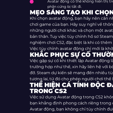
Avatar động có thể không hiển thị tr
phần cứng bị tắt đi.
MẸO SÁNG TẠO KHI CHỌ
Khi chọn avatar động, bạn hãy nên cân nh
chơi game của bạn. Hãy suy nghĩ về th
những người chơi khác và chọn một avat
bản thân. Tuy việc tùy chỉnh hồ sơ Steam 
nghiệm chơi CS2, đặc biệt là khi có thêm
Việc tùy chỉnh avatar động chỉ mới là kh
KHẮC PHỤC SỰ CỐ THƯỜ
Việc gặp sự cố khi thiết lập Avatar động 
trường hợp như thế, xin hãy liên hệ với 
đỡ. Steam dự kiến sẽ mang đến nhiều tù
tương lai, từ đó cho phép người chơi thể
THỂ HIỆN CÁ TÍNH ĐỘC 
TRONG CS2
Việc sử dụng Avatar động trong CS2 khô
bạn khẳng định phong cách riêng trong 
Avatar động, bạn không chỉ tùy chỉnh 