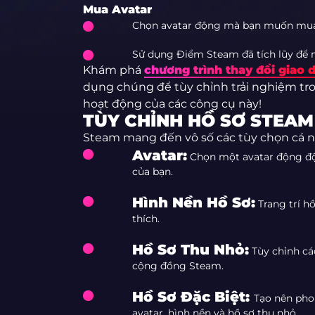
Mua Avatar
Chọn avatar động mà bạn muốn mua
Sử dụng Điểm Steam đã tích lũy để 
Khám phá
chương trình thay đổi giao 
dụng chúng để tùy chỉnh trải nghiệm tro
hoạt động của các công cụ này!
TÙY CHỈNH HỒ SƠ STEAM
Steam mang đến vô số các tùy chọn cá n
Avatar:
Chọn một avatar động độ
của bạn.
Hình Nền Hồ Sơ:
Trang trí h
thích.
Hồ Sơ Thu Nhỏ:
Tùy chỉnh cá
cộng đồng Steam.
Hồ Sơ Đặc Biệt:
Tạo nên pho
avatar, hình nền và hồ sơ thu nhỏ.