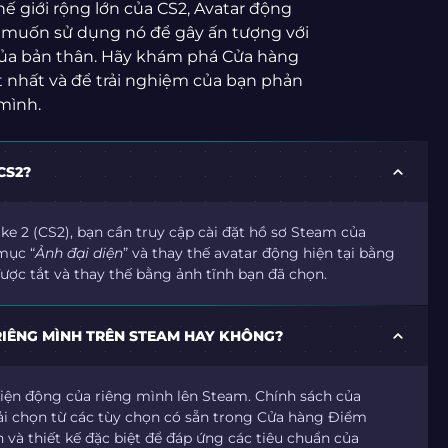
ế giới rộng lớn của CS2, Avatar động
n muốn sử dụng nó để gây ấn tượng với
h của bản thân. Hãy khám phá Cửa hàng
t nhất và để trải nghiệm của bạn phản
mình.
CS2?
ke 2 (CS2), bạn cần truy cập cài đặt hồ sơ Steam của
mục “
Ảnh đại diện
” và thay thế avatar động hiện tại bằng
được tắt và thay thế bằng ảnh tĩnh bạn đã chọn.
RIÊNG MÌNH TRÊN STEAM HAY KHÔNG?
 diện động của riêng mình lên Steam. Chính sách của
ải chọn từ các tùy chọn có sẵn trong Cửa hàng Điểm
và thiết kế đặc biệt để đáp ứng các tiêu chuẩn của