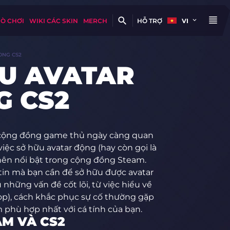
RÒ CHƠI
WIKI CÁC SKIN
MERCH
HỖ TRỢ
VI
ONG CS2
U AVATAR
G CS2
n cộng đồng game thủ ngày càng quan
việc sở hữu avatar động (hay còn gọi là
nên nổi bật trong cộng đồng Steam.
in mà bạn cần để sở hữu được avatar
những vấn đề cốt lõi, từ việc hiểu về
p), cách khắc phục sự cố thường gặp
 phù hợp nhất với cá tính của bạn.
AM VÀ CS2