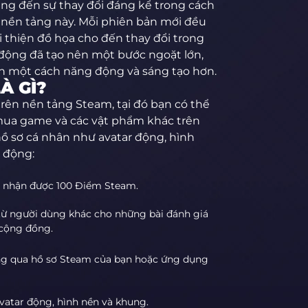
ng đến sự thay đổi đáng kể trong cách
 nền tảng này. Mỗi phiên bản mới đều
 thiện đồ họa cho đến thay đổi trong
ar động đã tạo nên một bước ngoặt lớn,
ính một cách năng động và sáng tạo hơn.
À GÌ?
rên nền tảng Steam, tại đó bạn có thể
mua game và các vật phẩm khác trên
ồ sơ cá nhân như avatar động, hình
t động:
sẽ nhận được 100 Điểm Steam.
ừ người dùng khác cho những bài đánh giá
 cộng đồng.
g qua hồ sơ Steam của bạn hoặc ứng dụng
atar động, hình nền và khung.