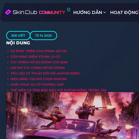
HƯỚNG DẪN
HOẠT ĐỘNG
BÀI VIẾT
T3 14 2025
NỘI DUNG
SỰ PHÁT TRIỂN CỦA STEAM VÀ CS2
CỬA HÀNG ĐIỂM STEAM LÀ GÌ?
TÙY CHỈNH HỒ SƠ STEAM CỦA BẠN
CHI PHÍ TÙY CHỈNH HỒ SƠ STEAM
YÊU CẦU KỸ THUẬT ĐỐI VỚI AVATAR ĐỘNG
MẸO SÁNG TẠO KHI CHỌN AVATAR
KHẮC PHỤC SỰ CỐ THƯỜNG GẶP
THỂ HIỆN CÁ TÍNH ĐỘC ĐÁO VỚI AVATAR ĐỘNG TRONG CS2