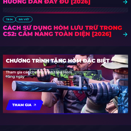
HƯỚNG DẪN ĐẦY ĐỦ [2026]
T8 04
BÀI VIẾT
CÁCH SỬ DỤNG HÒM LƯU TRỮ TRONG
CS2: CẨM NANG TOÀN DIỆN [2026]
CHƯƠNG TRÌNH TẶNG HÒM ĐẶC BIỆT
Tham gia các chương trình tặng Hòm
hàng ngày
THAM GIA