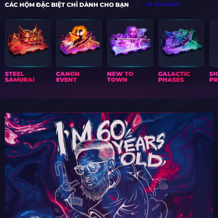
CÁC HỘM ĐẶC BIỆT CHỈ DÀNH CHO BẠN
TẤT CẢ CÁC HỘM
STEEL
CANON
NEW TO
GALACTIC
S
SAMURAI
EVENT
TOWN
PHASES
PR