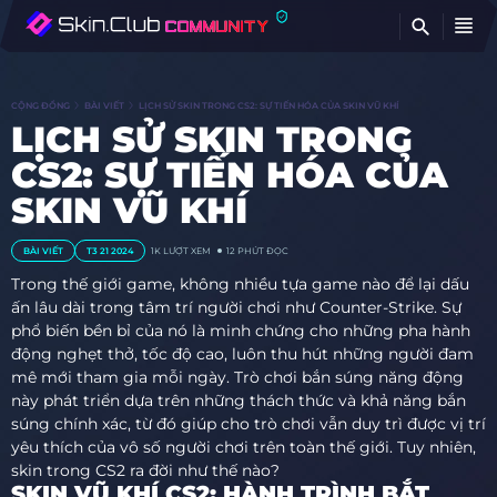
TÌ
CỘNG ĐỒNG
BÀI VIẾT
LỊCH SỬ SKIN TRONG CS2: SỰ TIẾN HÓA CỦA SKIN VŨ KHÍ
LỊCH SỬ SKIN TRONG
CS2: SỰ TIẾN HÓA CỦA
SKIN VŨ KHÍ
BÀI VIẾT
T3 21 2024
1K LƯỢT XEM
12 PHÚT ĐỌC
Trong thế giới game, không nhiều tựa game nào để lại dấu
ấn lâu dài trong tâm trí người chơi như Counter-Strike. Sự
phổ biến bền bỉ của nó là minh chứng cho những pha hành
động nghẹt thở, tốc độ cao, luôn thu hút những người đam
mê mới tham gia mỗi ngày. Trò chơi bắn súng năng động
này phát triển dựa trên những thách thức và khả năng bắn
súng chính xác, từ đó giúp cho trò chơi vẫn duy trì được vị trí
yêu thích của vô số người chơi trên toàn thế giới. Tuy nhiên,
skin trong CS2 ra đời như thế nào?
SKIN VŨ KHÍ CS2: HÀNH TRÌNH BẮT