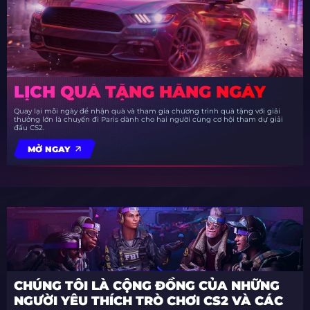
LỊCH QUÀ TẶNG HẰNG NGÀY
Quay lại mỗi ngày để nhận quà và tham gia chương trình quà tặng với giải
thưởng lớn là chuyến đi Paris dành cho hai người cùng cơ hội tham dự giải
đấu CS2.
MỞ NGAY
CHÚNG TÔI LÀ CỘNG ĐỒNG CỦA NHỮNG
NGƯỜI YÊU THÍCH TRÒ CHƠI CS2 VÀ CÁC