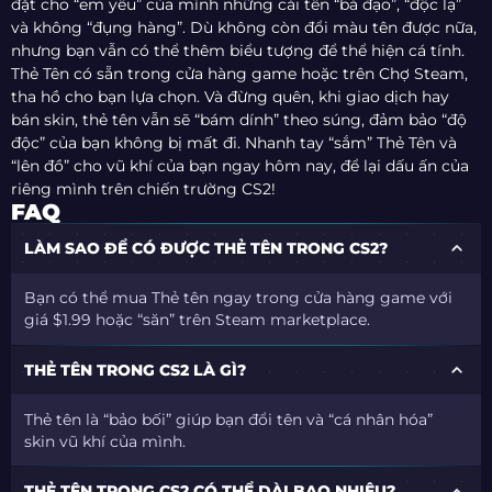
đặt cho “em yêu” của mình những cái tên “bá đạo”, “độc lạ”
và không “đụng hàng”. Dù không còn đổi màu tên được nữa,
nhưng bạn vẫn có thể thêm biểu tượng để thể hiện cá tính.
Thẻ Tên có sẵn trong cửa hàng game hoặc trên Chợ Steam,
tha hồ cho bạn lựa chọn. Và đừng quên, khi giao dịch hay
bán skin, thẻ tên vẫn sẽ “bám dính” theo súng, đảm bảo “độ
độc” của bạn không bị mất đi. Nhanh tay “sắm” Thẻ Tên và
“lên đồ” cho vũ khí của bạn ngay hôm nay, để lại dấu ấn của
riêng mình trên chiến trường CS2!
FAQ
LÀM SAO ĐỂ CÓ ĐƯỢC THẺ TÊN TRONG CS2?
Bạn có thể mua Thẻ tên ngay trong cửa hàng game với
giá $1.99 hoặc “săn” trên Steam marketplace.
THẺ TÊN TRONG CS2 LÀ GÌ?
Thẻ tên là “bảo bối” giúp bạn đổi tên và “cá nhân hóa”
skin vũ khí của mình.
THẺ TÊN TRONG CS2 CÓ THỂ DÀI BAO NHIÊU?