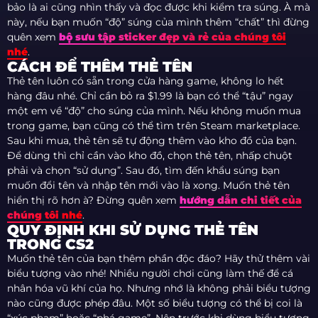
bảo là ai cũng nhìn thấy và đọc được khi kiểm tra súng. À mà
này, nếu bạn muốn “độ” súng của mình thêm “chất” thì đừng
quên xem
bộ sưu tập sticker đẹp và rẻ của chúng tôi
nhé
.
CÁCH ĐỂ THÊM THẺ TÊN
Thẻ tên luôn có sẵn trong cửa hàng game, không lo hết
hàng đâu nhé. Chỉ cần bỏ ra $1.99 là bạn có thể “tậu” ngay
một em về “độ” cho súng của mình. Nếu không muốn mua
trong game, bạn cũng có thể tìm trên Steam marketplace.
Sau khi mua, thẻ tên sẽ tự động thêm vào kho đồ của bạn.
Để dùng thì chỉ cần vào kho đồ, chọn thẻ tên, nhấp chuột
phải và chọn “sử dụng”. Sau đó, tìm đến khẩu súng bạn
muốn đổi tên và nhập tên mới vào là xong. Muốn thẻ tên
hiển thị rõ hơn à? Đừng quên xem
hướng dẫn chi tiết của
chúng tôi nhé
.
QUY ĐỊNH KHI SỬ DỤNG THẺ TÊN
TRONG CS2
Muốn thẻ tên của bạn thêm phần độc đáo? Hãy thử thêm vài
biểu tượng vào nhé! Nhiều người chơi cũng làm thế để cá
nhân hóa vũ khí của họ. Nhưng nhớ là không phải biểu tượng
nào cũng được phép đâu. Một số biểu tượng có thể bị coi là