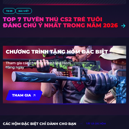
T8 09
BÀI VIẾT
TOP 7 TUYỂN THỦ CS2 TRẺ TUỔI
ĐÁNG CHÚ Ý NHẤT TRONG NĂM 2026
CHƯƠNG TRÌNH TẶNG HÒM ĐẶC BIỆT
Tham gia các chương trình tặng Hòm
hàng ngày
THAM GIA
CÁC HỘM ĐẶC BIỆT CHỈ DÀNH CHO BẠN
TẤT CẢ CÁC HỘM