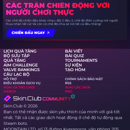
CÁC TRẬN CHIẾN ĐỘNG VỚI
NGƯỜI CHƠI THỰC
Các chế độ chiến đấu khác nhau: đội 2 đấu 2, chế độ điên cuồng nơi người
thua nhận tất cả! Và còn có chế độ chia sẻ nơi tất cả đều thắng!
CHIẾN ĐẤU NGAY
LỊCH QUÀ TẶNG
BÀI VIẾT
BỘ SƯU TẬP
BÀI QUIZ
QUÀ TẶNG
TOURNAMENTS
AIM CHALLENGE
SỰ KIỆN
VALVE RANKINGS
TẠO HÒM
CÂU LẠC BỘ
HỖ TRỢ
CHÍNH SÁCH BẢO MẬT
ĐIỀU KHOẢN DỊCH VỤ
RSS
HÒM VÀ TRÒ CHƠI
WIKI CÁC SKIN
MERCH
PRO
Skin.Club © 2026
Bạn có thể nhận được skin yêu thích của mình với giá tốt
nhất. Tất cả các giao dịch hoạt động ở chế độ tự động qua
Steam bots.
MOONTAIN LTD, số 13 đường Kypranoros, văn phòng 205,