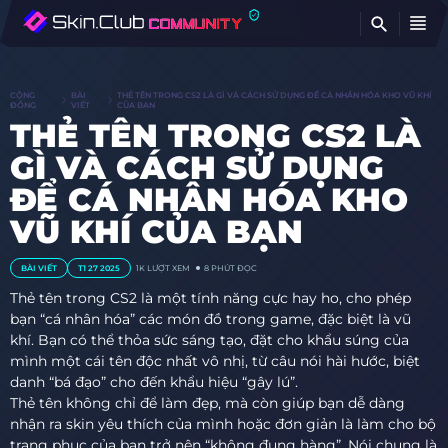
TÌ
CỘNG
BÀI
THẺ TÊN TRONG CS2 LÀ GÌ VÀ CÁCH SỬ DỤNG ĐỂ CÁ NHÂN HÓA KHO VŨ KHÍ
ĐỒNG
VIẾT
CỦA BẠN
THẺ TÊN TRONG CS2 LÀ
GÌ VÀ CÁCH SỬ DỤNG
ĐỂ CÁ NHÂN HÓA KHO
VŨ KHÍ CỦA BẠN
BÀI VIẾT
T1 27 2025
1K
LƯỢT XEM
8 PHÚT ĐỌC
Thẻ tên trong CS2 là một tính năng cực hay ho, cho phép
bạn “cá nhân hóa” các món đồ trong game, đặc biệt là vũ
khí. Bạn có thể thỏa sức sáng tạo, đặt cho khẩu súng của
mình một cái tên độc nhất vô nhị, từ câu nói hài hước, biệt
danh “bá đạo” cho đến khẩu hiệu “gây lú”.
Thẻ tên không chỉ để làm đẹp, mà còn giúp bạn dễ dàng
nhận ra skin yêu thích của mình hoặc đơn giản là làm cho bộ
trang phục của bạn trở nên “không đụng hàng”. Nói chung là