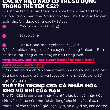
CÁC KÝ HIỆU NÀO CÓ THỂ SỬ DỤNG
TRONG THẺ TÊN CS2?
Muốn thẻ tên của bạn thêm phần “cá tính”? Hãy thử thêm
vài biểu tượng vào nhé! Nhưng nhớ là có một số quy tắc cần
tuân thủ.
Chỉ được dùng các ký tự sau:
Chữ cái (cả hoa và thường)
Số từ 0 đến 9
Các ký tự đặc biệt: `!@#$%^&*-+=(){}[]/,.?:;’_
Để chèn biểu tượng, bạn cần chuyển nó sang Unicode. Bạn
có thể dùng công cụ trực tuyến như trang web
http://www.online-toolz.com/tools/unicode-html-
entities-convertor.php
.
Lưu ý: Tên có thể chứa khoảng trắng, nhưng không được bắt
đầu bằng khoảng trắng. Và tuyệt đối không được dùng từ
ngữ “bậy bạ” nhé!
THẺ TÊN TRONG CS2: CÁ NHÂN HÓA
KHO VŨ KHÍ CỦA BẠN
Thẻ Tên CS2 là công cụ “thần thánh” giúp bạn cá nhân hóa
skin vũ khí, tạo nên một “chất riêng” cho kho vũ khí của
mình. Chỉ cần tuân thủ giới hạn ký tự và quy định, bạn có thể