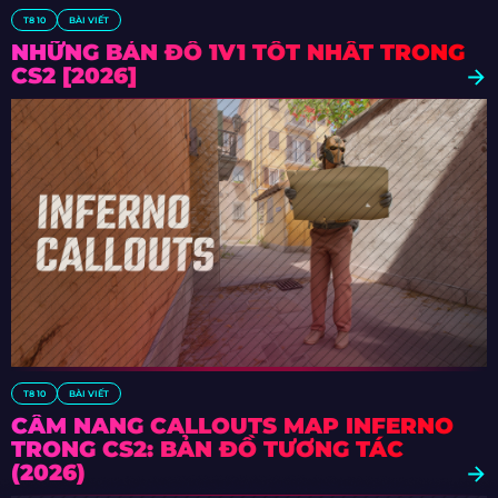
T8 10
BÀI VIẾT
NHỮNG BẢN ĐỒ 1V1 TỐT NHẤT TRONG
CS2 [2026]
T8 10
BÀI VIẾT
CẨM NANG CALLOUTS MAP INFERNO
TRONG CS2: BẢN ĐỒ TƯƠNG TÁC
(2026)