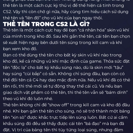
thẻ tên là một cách cực kỳ thú vị để thể hiện cá tính trong
CS2. Vậy thì còn chờ gì nữa, hãy cùng tìm hiểu cách sử dụng
thẻ tên và “lên đồ” cho vũ khí của bạn ngay thôi.
THẺ TÊN TRONG CS2 LÀ GÌ?
Thẻ tên là một cách cực hay để bạn “cá nhân hóa” skin vũ khí
của mình trong kho đồ. Sau khi gắn thẻ tên, cái tên bạn chọn
sẽ xuất hiện ngay bên dưới tên súng trong kill cam và khi
bạn xem kho đồ.
Bạn có thể dùng thẻ tên cho bất kỳ skin vũ khí nào trong
kho đồ, kể cả những vũ khí mặc định của game. Thỏa sức đặt
tên “độc lạ” cho bất kỳ khẩu súng nào, dù là skin mới “tậu”
hay súng “cùi bắp” có sẵn. Không chỉ súng đâu, bạn còn có
thể đổi tên cả C4 hay dao mặc định nữa. Nếu vũ khí đã có thẻ
tên rồi, thì thẻ mới sẽ tự động thay thế cái cũ. Và nếu bạn
giao dịch vật phẩm có thẻ tên, thì thẻ tên vẫn sẽ “bám dính”
theo vũ khí đó luôn nhé.
Thẻ tên không chỉ để “show off” trong kill cam và kho đồ đâu
nhé. Khi bạn gắn thẻ tên cho súng, nó sẽ trở thành một bảng
tên “xịn sò” được khắc trực tiếp lên súng luôn. Bất cứ ai cầm
khẩu súng đó đều sẽ thấy được cái tên “bá đạo” mà bạn đã
đặt. Vị trí của bảng tên thì tùy từng loại súng, nhưng đảm