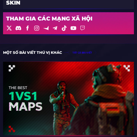
SKIN
THAM GIA CÁC MẠNG XÃ HỘI
MỘT SỐ BÀI VIẾT THÚ VỊ KHÁC
TẤT CẢ BÀI VIẾT