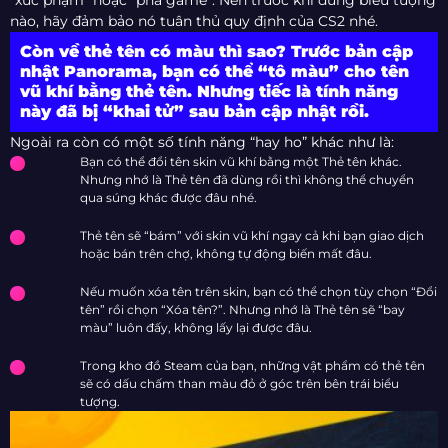
“xúc phạm” hoặc “phá game”. Nên trước khi dùng biểu tượng
nào, hãy đảm bảo nó tuân thủ quy định của CS2 nhé.
Còn về thẻ tên có màu thì sao? Trước bản cập
nhật Panorama, bạn có thể “tô màu” cho tên
vũ khí bằng thẻ tên. Nhưng tiếc là tính năng
này đã bị “khai tử” sau bản cập nhật rồi.
Ngoài ra còn có một số tính năng “hay ho” khác như là:
Bạn có thể đổi tên skin vũ khí bằng một Thẻ tên khác.
Nhưng nhớ là Thẻ tên đã dùng rồi thì không thể chuyển
qua súng khác được đâu nhé.
Thẻ tên sẽ “bám” với skin vũ khí ngay cả khi bạn giao dịch
hoặc bán trên chợ, không tự động biến mất đâu.
Nếu muốn xóa tên trên skin, bạn có thể chọn tùy chọn “Đổi
tên” rồi chọn “Xóa tên?”. Nhưng nhớ là Thẻ tên sẽ “bay
màu” luôn đấy, không lấy lại được đâu.
Trong kho đồ Steam của bạn, những vật phẩm có thẻ tên
sẽ có dấu chấm than màu đỏ ở góc trên bên trái biểu
tượng.