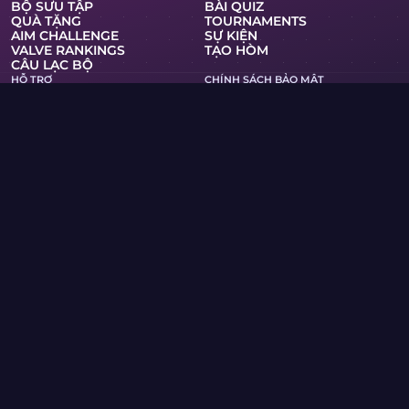
BỘ SƯU TẬP
BÀI QUIZ
QUÀ TẶNG
TOURNAMENTS
AIM CHALLENGE
SỰ KIỆN
VALVE RANKINGS
TẠO HÒM
CÂU LẠC BỘ
HỖ TRỢ
CHÍNH SÁCH BẢO MẬT
ĐIỀU KHOẢN DỊCH VỤ
RSS
HÒM VÀ TRÒ CHƠI
WIKI CÁC SKIN
MERCH
PRO
Skin.Club © 2026
Bạn có thể nhận được skin yêu thích của mình với giá tốt
nhất. Tất cả các giao dịch hoạt động ở chế độ tự động qua
Steam bots.
MOONTAIN LTD, số 13 đường Kypranoros, văn phòng 205,
1061, Nicosia, Síp
Nếu bạn là chủ sở hữu bản quyền và phát hiện nội dung trên
trang web vi phạm quyền của mình, vui lòng liên hệ với
chúng tôi qua email tại community@skin.club . Chúng tôi
sẽ xem xét yêu cầu của bạn trong thời gian sớm nhất.
HÒM KNIFE
HÒM AWP
HÒM AGENT