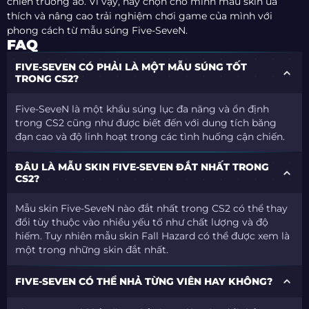
chiến trường ảo. Vì vậy, hãy chọn cho mình mẫu skin ưa
thích và nâng cao trải nghiệm chơi game của mình với
phong cách từ mẫu súng Five-SeveN.
FAQ
FIVE-SEVEN CÓ PHẢI LÀ MỘT MẪU SÚNG TỐT
TRONG CS2?
Five-SeveN là một khẩu súng lục đa năng và ổn định
trong CS2 cũng như được biết đến với dung tích băng
đạn cao và độ linh hoạt trong các tình huống cận chiến.
ĐÂU LÀ MẪU SKIN FIVE-SEVEN ĐẮT NHẤT TRONG
CS2?
Mẫu skin Five-SeveN nào đắt nhất trong CS2 có thể thay
đổi tùy thuộc vào nhiều yếu tố như chất lượng và độ
hiếm. Tuy nhiên mẫu skin Fall Hazard có thể được xem là
một trong những skin đắt nhất.
FIVE-SEVEN CÓ THỂ NHẢ TỪNG VIÊN HAY KHÔNG?