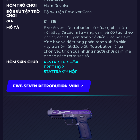
HÒM TRÒ CHƠI
Hòm Revolver
BỘ SƯU TẬP TRÒ
Bộ sưu tập Revolver Case
CHƠI
GIÁ
$1 - $15
MÔ TẢ
Five-Seven | Retrobution sở hữu sự pha trộn
nổi bật giữa các màu vàng, cam và đỏ tươi theo
phong cách truyện tranh cổ điển. Các họa tiết
hình học và độ tương phản mạnh khiến skin
này trở nên rất đặc biệt. Retrobution là lựa
chọn yêu thích của những người chơi đam mê
phong cách retro sặc sỡ.
HÒM SKIN.CLUB
RESTRICTED HỘP
FREE HỘP
STATTRAK™ HỘP
FIVE-SEVEN RETROBUTION WIKI