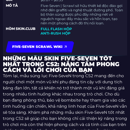
MÔ TẢ
Five-Seven | Scrawl sở hữu thiết kế độc đáo gợi
nhớ đến graffiti và nghệ thuật đường phố. Toàn
bộ thân súng được phủ đầy những nét vẽ
nguệch ngoạc đầy màu sắc và hỗn loạn, tạo
nên một phong cách đô thị nổi loạn.
HÒM SKIN.CLUB
FULL FLASH HỘP
ANTI-RUSH HỘP
FIVE-SEVEN SCRAWL WIKI
NHỮNG MẪU SKIN FIVE-SEVEN TỐT
NHẤT TRONG CS2: NÂNG TẦM PHONG
CÁCH VÀ LỐI CHƠI CỦA BẠN
Tóm lại, mẫu súng lục Five-SeveN trong CS2 mang đến cho
người chơi một món vũ khí phụ đáng tin cậy với dung tích
băng đạn lớn, tất cả khiến nó trở thành một vũ khí đáng giá
trong nhiều tình huống khác nhau trong trò chơi. Cho dù
bạn đang phòng thủ, bảo vệ bombsite hay tham gia vào các
tình huống cận chiến, khả năng linh hoạt của Five-SeveN vẫn
sẽ tỏa sáng. Khám phá những mẫu skin Five-SeveN tốt nhất
trong CS2 sẽ giúp cho bạn không chỉ cải thiện kỹ năng trong
trò chơi mà còn thể hiện phong cách và cá tính của bạn trên