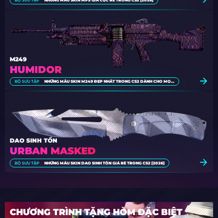
M249
HUMIDOR
BỘ SƯU TẬP
NHỮNG MẪU SKIN M249 ĐẸP NHẤT TRONG CS2 DÀNH CHO MỌI MỨC NGÂN SÁCH
DAO SINH TỒN
URBAN MASKED
BỘ SƯU TẬP
NHỮNG MẪU SKIN DAO SINH TỒN GIÁ RẺ TRONG CS2 [2026]
CHƯƠNG TRÌNH TẶNG HÒM ĐẶC BIỆT