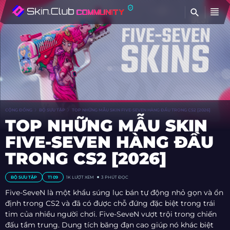
TÌ
CỘNG ĐỒNG
BỘ SƯU TẬP
TOP NHỮNG MẪU SKIN FIVE-SEVEN HÀNG ĐẦU TRONG CS2 [2026]
TOP NHỮNG MẪU SKIN
FIVE-SEVEN HÀNG ĐẦU
TRONG CS2 [2026]
BỘ SƯU TẬP
T1 09
1K
LƯỢT XEM
3 PHÚT ĐỌC
Five-SeveN là một khẩu súng lục bán tự động nhỏ gọn và ổn
định trong CS2 và đã có được chỗ đứng đặc biệt trong trái
tim của nhiều người chơi. Five-SeveN vượt trội trong chiến
đấu tầm trung. Dung tích băng đạn cao giúp nó khác biệt