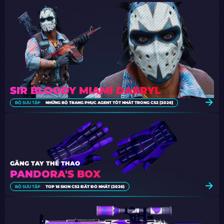
SIR BLOODY MIAMI DARRYL
BỘ SƯU TẬP
NHỮNG BỘ TRANG PHỤC AGENT TỐT NHẤT TRONG CS2 [2026]
GĂNG TAY THỂ THAO
PANDORA'S BOX
BỘ SƯU TẬP
TOP 16 SKIN CS2 ĐẮT ĐỎ NHẤT (2026)