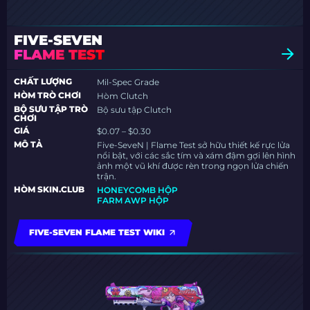
FIVE-SEVEN
FLAME TEST
CHẤT LƯỢNG
Mil-Spec Grade
HÒM TRÒ CHƠI
Hòm Clutch
BỘ SƯU TẬP TRÒ
Bộ sưu tập Clutch
CHƠI
GIÁ
$0.07 – $0.30
MÔ TẢ
Five-SeveN | Flame Test sở hữu thiết kế rực lửa
nổi bật, với các sắc tím và xám đậm gợi lên hình
ảnh một vũ khí được rèn trong ngọn lửa chiến
trận.
HÒM SKIN.CLUB
HONEYCOMB HỘP
FARM AWP HỘP
FIVE-SEVEN FLAME TEST WIKI