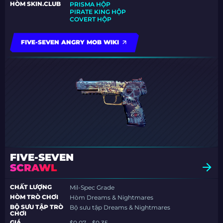
HÒM SKIN.CLUB
PRISMA HỘP
PIRATE KING HỘP
COVERT HỘP
FIVE-SEVEN ANGRY MOB WIKI
FIVE-SEVEN
SCRAWL
CHẤT LƯỢNG
Mil-Spec Grade
HÒM TRÒ CHƠI
Hòm Dreams & Nightmares
BỘ SƯU TẬP TRÒ
Bộ sưu tập Dreams & Nightmares
CHƠI
GIÁ
$0.07 – $0.35