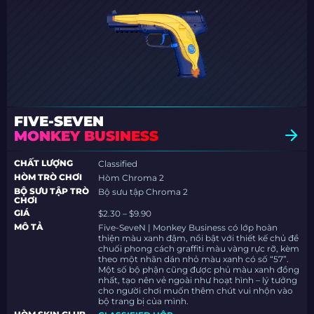
FIVE-SEVEN
MONKEY BUSINESS
CHẤT LƯỢNG
Classified
HÒM TRÒ CHƠI
Hòm Chroma 2
BỘ SƯU TẬP TRÒ
Bộ sưu tập Chroma 2
CHƠI
GIÁ
$2.30 – $9.90
MÔ TẢ
Five-SeveN | Monkey Business có lớp hoàn
thiện màu xanh đậm, nổi bật với thiết kế chủ đề
chuối phong cách graffiti màu vàng rực rỡ, kèm
theo một nhãn dán nhỏ màu xanh có số “57”.
Một số bộ phận cũng được phủ màu xanh đồng
nhất, tạo nên vẻ ngoài như hoạt hình – lý tưởng
cho người chơi muốn thêm chút vui nhộn vào
bộ trang bị của mình.