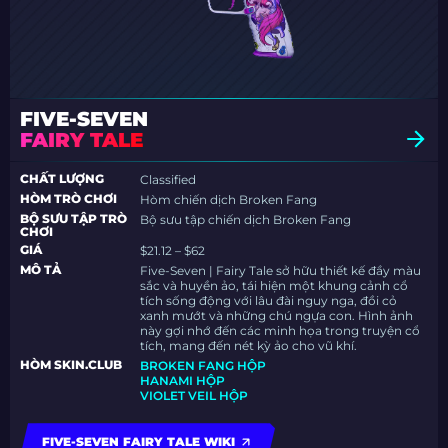
FIVE-SEVEN
FAIRY TALE
CHẤT LƯỢNG
Classified
HÒM TRÒ CHƠI
Hòm chiến dịch Broken Fang
BỘ SƯU TẬP TRÒ
Bộ sưu tập chiến dịch Broken Fang
CHƠI
GIÁ
$21.12 – $62
MÔ TẢ
Five-Seven | Fairy Tale sở hữu thiết kế đầy màu
sắc và huyền ảo, tái hiện một khung cảnh cổ
tích sống động với lâu đài nguy nga, đồi cỏ
xanh mướt và những chú ngựa con. Hình ảnh
này gợi nhớ đến các minh họa trong truyện cổ
tích, mang đến nét kỳ ảo cho vũ khí.
HÒM SKIN.CLUB
BROKEN FANG HỘP
HANAMI HỘP
VIOLET VEIL HỘP
FIVE-SEVEN FAIRY TALE WIKI