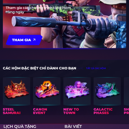
Tham gia các chương trình tặng Hòm
hàng ngày
THAM GIA
CÁC HỘM ĐẶC BIỆT CHỈ DÀNH CHO BẠN
TẤT CẢ CÁC HỘM
STEEL
CANON
NEW TO
GALACTIC
S
SAMURAI
EVENT
TOWN
PHASES
PR
LỊCH QUÀ TẶNG
BÀI VIẾT