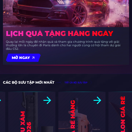
LỊCH QUÀ TẶNG HẰNG NGÀY
Quay lại mỗi ngày để nhận quà và tham gia chương trình quà tặng với giải
thưởng lớn là chuyến đi Paris dành cho hai người cùng cơ hội tham dự giải
đấu CS2.
MỞ NGAY
CÁC BỘ SƯU TẬP MỚI NHẤT
TẤT CẢ BỘ SƯU TẬP