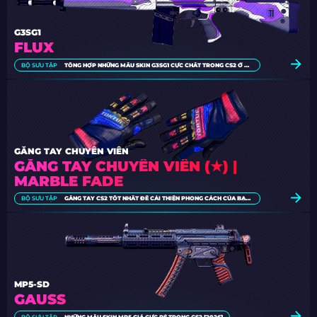
G3SG1
FLUX
BỘ SƯU TẬP
TỔNG HỢP NHỮNG MẪU SKIN G3SG1 CỰC CHẤT TRONG CS2 Ở MỌI MỨC GIÁ
GĂNG TAY CHUYÊN VIÊN
GĂNG TAY CHUYÊN VIÊN (★) |
MARBLE FADE
BỘ SƯU TẬP
GĂNG TAY CS2 TỐT NHẤT ĐỂ CẢI THIỆN PHONG CÁCH CỦA BẠN [2026]
MP5-SD
GAUSS
BỘ SƯU TẬP
NHỮNG MẪU SKIN MP5 GIÁ CỰC RẺ TRONG CS2 [2026]