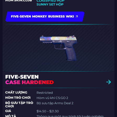
HÒM SKIN.CLUB
CLASSIFIED HỘP
SUNNY SET HỘP
FIVE-SEVEN MONKEY BUSINESS WIKI
FIVE-SEVEN
CASE HARDENED
CHẤT LƯỢNG
Restricted
HÒM TRÒ CHƠI
Hòm vũ khí CS:GO 2
BỘ SƯU TẬP TRÒ
Bộ sưu tập Arms Deal 2
CHƠI
GIÁ
$14.50 – $21.30
MÔ TẢ
Thông qua một quy trình tôi luyện nghiêm