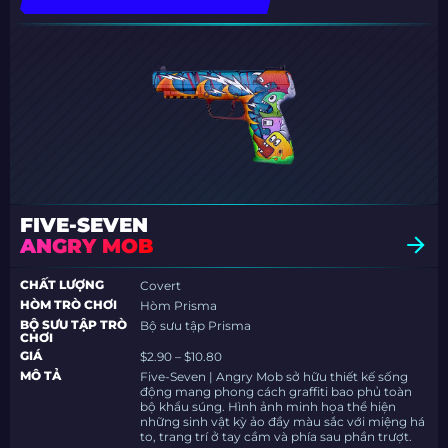
FIVE-SEVEN
ANGRY MOB
CHẤT LƯỢNG
Covert
HÒM TRÒ CHƠI
Hòm Prisma
BỘ SƯU TẬP TRÒ
Bộ sưu tập Prisma
CHƠI
GIÁ
$2.90 – $10.80
MÔ TẢ
Five-Seven | Angry Mob sở hữu thiết kế sống
động mang phong cách graffiti bao phủ toàn
bộ khẩu súng. Hình ảnh minh họa thể hiện
những sinh vật kỳ ảo đầy màu sắc với miệng há
to, trang trí ở tay cầm và phía sau phần trượt.