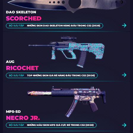
DAO SKELETON
SCORCHED
BỘ SƯU TẬP
NHỮNG SKIN DAO SKELETON HÀNG ĐẦU TRONG CS2 [2026]
AUG
RICOCHET
BỘ SƯU TẬP
TOP NHỮNG SKIN GIÁ RẺ HÀNG ĐẦU TRONG CS2 [2026]
MP5-SD
NECRO JR.
BỘ SƯU TẬP
NHỮNG MẪU SKIN MP5 GIÁ CỰC RẺ TRONG CS2 [2026]