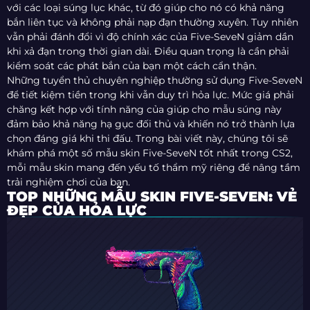
với các loại súng lục khác, từ đó giúp cho nó có khả năng
bắn liên tục và không phải nạp đạn thường xuyên. Tuy nhiên
vẫn phải đánh đổi vì độ chính xác của Five-SeveN giảm dần
khi xả đạn trong thời gian dài. Điều quan trọng là cần phải
kiểm soát các phát bắn của bạn một cách cẩn thận.
Những tuyển thủ chuyên nghiệp thường sử dụng Five-SeveN
để tiết kiệm tiền trong khi vẫn duy trì hỏa lực. Mức giá phải
chăng kết hợp với tính năng của giúp cho mẫu súng này
đảm bảo khả năng hạ gục đối thủ và khiến nó trở thành lựa
chọn đáng giá khi thi đấu. Trong bài viết này, chúng tôi sẽ
khám phá một số mẫu skin Five-SeveN tốt nhất trong CS2,
mỗi mẫu skin mang đến yếu tố thẩm mỹ riêng để nâng tầm
trải nghiệm chơi của bạn.
TOP NHỮNG MẪU SKIN FIVE-SEVEN: VẺ
ĐẸP CỦA HỎA LỰC