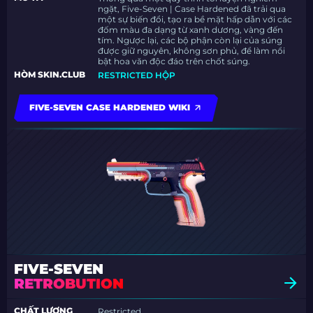
ngặt, Five-Seven | Case Hardened đã trải qua
một sự biến đổi, tạo ra bề mặt hấp dẫn với các
đốm màu đa dạng từ xanh dương, vàng đến
tím. Ngược lại, các bộ phận còn lại của súng
được giữ nguyên, không sơn phủ, để làm nổi
bật hoa văn độc đáo trên chốt súng.
HÒM SKIN.CLUB
RESTRICTED HỘP
FIVE-SEVEN CASE HARDENED WIKI
FIVE-SEVEN
RETROBUTION
CHẤT LƯỢNG
Restricted