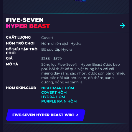
FIVE-SEVEN
HYPER BEAST
CHẤT LƯỢNG
Covert
HÒM TRÒ CHƠI
Hòm chiến dịch Hydra
BỘ SƯU TẬP TRÒ
Bộ sưu tập Hydra
CHƠI
GIÁ
$285 – $579
MÔ TẢ
Súng lục Five-SeveN | Hyper Beast được bao
phủ bởi thiết kế quái vật hung hãn với cái
miệng đầy răng sắc nhọn, được sơn bằng nhiều
màu sắc nổi bật như cam, đỏ thẫm, xanh
dương, hồng và xanh lá.
HÒM SKIN.CLUB
NIGHTMARE HÒM
COVERT HÒM
HYDRA HÒM
PURPLE RAIN HÒM
FIVE-SEVEN HYPER BEAST WIKI