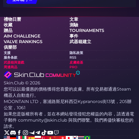
禮物日曆
文章
收藏
測驗
贈品
TOURNAMENTS
AIM CHALLENGE
事件
VALVE RANKINGS
武器箱建立
俱樂部
支援
隐私政策
服务条款
RSS
武器箱與遊戲
皮膚維基
周邊商品
PRO
Skin.Club © 2026
您可以以最優惠的價格獲得您喜愛的皮膚。所有交易都通過Steam
機器人自動進行。
MOONTAIN LTD，塞浦路斯尼科西亞Kypranoros街13號，205辦
公室，1061
如果您是版權所有者，並在本網站發現侵犯您權益的內容，請透過電
子郵件 community@skin.club 與我們聯繫。我們將儘快審核您的
請求。