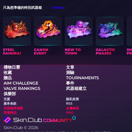
只為您準備的特別武器箱
所有武器箱
STEEL
CANON
NEW TO
GALACTIC
S
SAMURAI
EVENT
TOWN
PHASES
PR
禮物日曆
文章
收藏
測驗
贈品
TOURNAMENTS
AIM CHALLENGE
事件
VALVE RANKINGS
武器箱建立
俱樂部
支援
隐私政策
服务条款
RSS
武器箱與遊戲
皮膚維基
周邊商品
PRO
Skin.Club © 2026