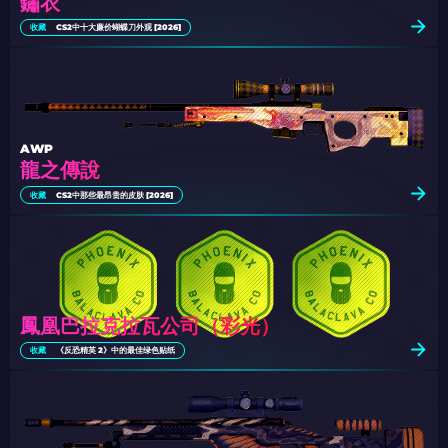
鏽衣
收藏
CS2中十大廉价蝴蝶刀外观 [2026]
AWP
龍之傳說
收藏
CS2中那些最昂贵的皮肤 [2026]
鳳凰巴拉克拉瓦公司（彩光）
收藏
《反恐精英 2》中的最佳绿色贴纸