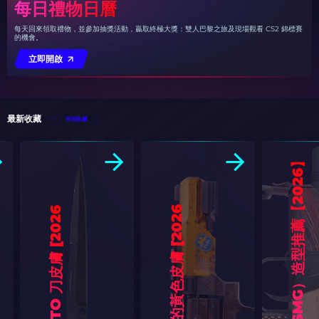
每日禮物日曆
每天回來領取禮物，並參加抽獎活動，贏取終極大獎：雙人巴黎之旅及現場觀看 CS2 錦標賽
的機會。
立即開啟
最新收藏
所有收藏
【
薦
6
】