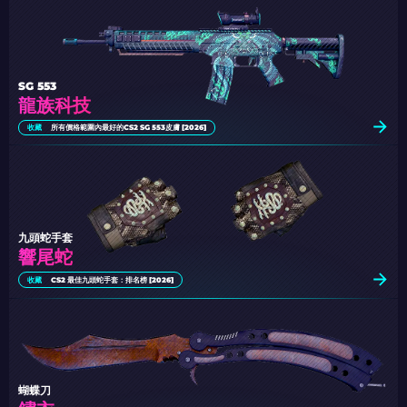
SG 553
龍族科技
收藏
所有價格範圍內最好的CS2 SG 553皮膚 [2026]
九頭蛇手套
響尾蛇
收藏
CS2 最佳九頭蛇手套：排名榜 [2026]
蝴蝶刀