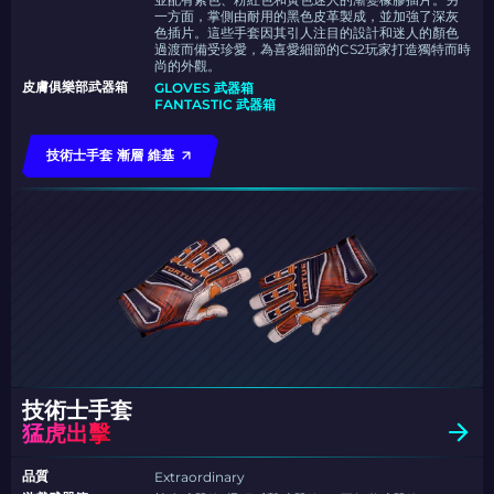
一方面，掌側由耐用的黑色皮革製成，並加強了深灰
色插片。這些手套因其引人注目的設計和迷人的顏色
過渡而備受珍愛，為喜愛細節的CS2玩家打造獨特而時
尚的外觀。
皮膚俱樂部武器箱
GLOVES 武器箱
FANTASTIC 武器箱
技術士手套 漸層 維基
技術士手套
猛虎出擊
品質
Extraordinary