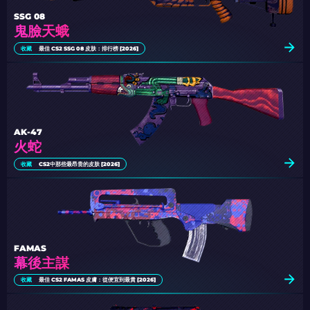
SSG 08
鬼臉天蛾
收藏
最佳 CS2 SSG 08 皮肤：排行榜 [2026]
AK-47
火蛇
收藏
CS2中那些最昂贵的皮肤 [2026]
FAMAS
幕後主謀
收藏
最佳 CS2 FAMAS 皮膚：從便宜到最貴 [2026]