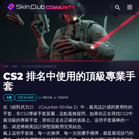
查
社群
收藏
CS2 排名中使用的頂級專業手套
CS2 排名中使用的頂級專業手
套
收藏
六月 25 2025
2K 瀏覽次數
1 閱讀時間
在《絕對武力2》（Counter-Strike 2）中，最具設計感與實用性的
手套，非CS2專家手套莫屬，這點毫無疑問。如果你正在尋找CS2中
最頂級的專家手套，那你正走在正確的道路上。這些手套最棒的一
點，就是將精美設計與堅固耐用完美結合。
戴上這些手套後，每一次換彈、每一次投擲手榴彈，都是展現技巧的