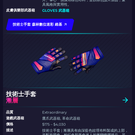
具風格與實用性。
皮膚俱樂部武器箱
GLOVES 武器箱
技術士手套 森林數位迷彩 維基
技術士手套
漸層
品質
Extraordinary
遊戲武器箱
鷹爪武器箱, 革命武器箱
價格
$175 – $4,030
描述
技術士手套 | 漸層具有由深藍色紋理布料製成的上部，
並配有紫色、粉紅色和黃色迷人的漸變橡膠插片。另