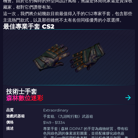
機會。由於它們獨特的外型與設計風格，無論是休閒玩家還是資深收
藏家，都對它們讚譽有加。
這一次，我們將介紹幾款目前最值得入手的CS2專家手套，包含那些
主流熱門款式，以及那些雖然不太有名但同樣優秀的小眾選擇。
最佳專業手套 CS2
技術士手套
森林數位迷彩
品質
Extraordinary
遊戲武器箱
手套箱, 《九頭蛇行動》武器箱
價格
$149 – $1334
描述
專業手套 | 森林 DDPAT 的手背為織物材質，帶有棕
色與綠色調的像素迷彩圖案，並搭配橡膠化綠色嵌
片。掌心一側採用棕色布料，並以棕色護片加固，兼