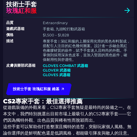
技術士手套
玫瑰紅和服
品質
Extraordinary
遊戲武器箱
手套箱, 九頭蛇行動武器箱
價格
$1,500 – $1,828
描述
專業手套 | 深紅和服的上層採用光滑的黑色布料製成，
搭配引人注目的紅色幾何圖案。設計進一步融合黑紅
色橡膠材質的嵌件，賦予手套迷人且時尚的外觀。手
掌側則採用深灰色皮革，並加入堅固的黑色嵌件，確
保耐用性與舒適性。
皮膚俱樂部武器箱
GLOVES COMBAT 武器箱
GLOVER 武器箱
GLOVES 武器箱
技術士手套 玫瑰紅和服 維基
CS2專家手套：最佳選擇推薦
從遊戲裝備的外觀來看，CS2專家手套無疑是最時尚的裝備之一。在
本文中，我們特別挑選出目前市場上最吸引人的CS2專家手套——它
們因為獨特外觀、出色品質與稀有性而脫穎而出。
這些手套可以幫助你打造整潔且獨特的造型，突顯玩家個人風格。無
論你選擇的是鮮明配色還是低調風格，都能吸引隊友與敵人的注意。