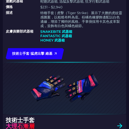
遊戲武器箱
蛇吻武器箱, 迅猛反擊武器箱, 狂牙行動武器箱
價格
$231 – $2,940
描述
特種手套 | 虎擊（Tiger Strike） 展示了大膽的虎紋靈
感圖案，以粗糙布料為底。棕橘色橡膠飾邊配以白色
邊緣，增添了獨特的風格。手掌側採用卡其色皮革製
成，並飾有白色與橘色細節。
皮膚俱樂部武器箱
SNAKEBITE 武器箱
FANTASTIC 武器箱
HONEY 武器箱
技術士手套 猛虎出擊 維基
技術士手套
大理石漸層