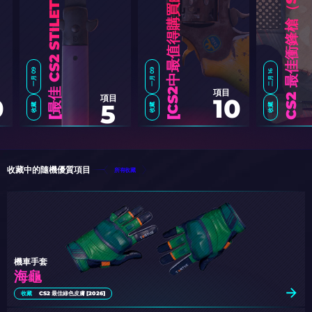
6
]
6
]
2
0
2
C
S
2
最
佳
衝
鋒
槍
（
S
M
G
）
造
型
推
一月 09
一月 09
二月 16
項目
項目
0
10
5
收藏
收藏
收藏
最
佳
C
S
2
S
T
I
L
E
T
T
O
刀
皮
膚
[
2
0
2
C
S
2
中
最
值
得
購
買
的
黃
色
皮
膚
[
2
0
2
收藏中的隨機優質項目
所有收藏
機車手套
海龜
收藏
CS2 最佳綠色皮膚 [2026]