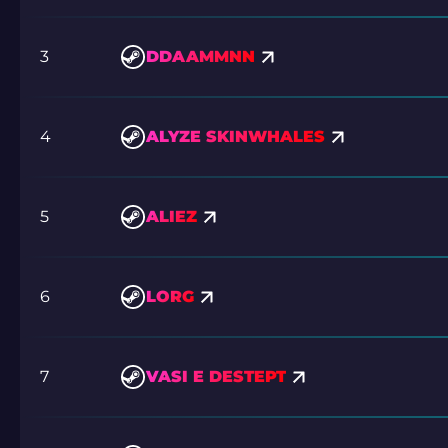
3
DDAAMMNN
4
ALYZE SKINWHALES
5
ALIEZ
6
LORG
7
VASI E DESTEPT