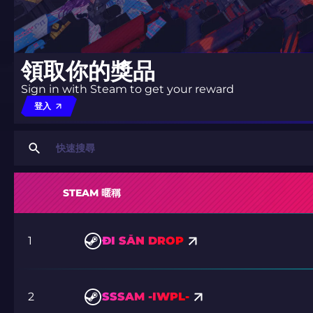
領取你的獎品
Sign in with Steam to get your reward
登入
STEAM 暱稱
1
ĐI SĂN DROP
2
SSSAM -IWPL-