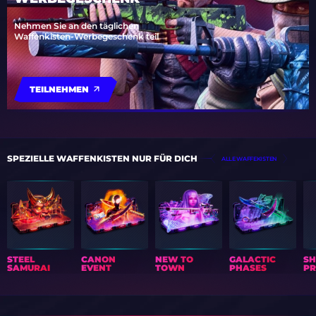
Nehmen Sie an den täglichen
Waffenkisten-Werbegeschenk teil
TEILNEHMEN
SPEZIELLE WAFFENKISTEN NUR FÜR DICH
ALLE WAFFEKISTEN
STEEL
CANON
NEW TO
GALACTIC
S
SAMURAI
EVENT
TOWN
PHASES
PR