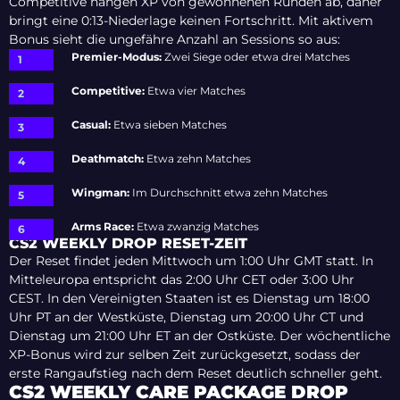
Competitive hängen XP von gewonnenen Runden ab, daher
bringt eine 0:13-Niederlage keinen Fortschritt. Mit aktivem
Bonus sieht die ungefähre Anzahl an Sessions so aus:
Premier-Modus:
Zwei Siege oder etwa drei Matches
Competitive:
Etwa vier Matches
Casual:
Etwa sieben Matches
Deathmatch:
Etwa zehn Matches
Wingman:
Im Durchschnitt etwa zehn Matches
Arms Race:
Etwa zwanzig Matches
CS2 WEEKLY DROP RESET-ZEIT
Der Reset findet jeden Mittwoch um 1:00 Uhr GMT statt. In
Mitteleuropa entspricht das 2:00 Uhr CET oder 3:00 Uhr
CEST. In den Vereinigten Staaten ist es Dienstag um 18:00
Uhr PT an der Westküste, Dienstag um 20:00 Uhr CT und
Dienstag um 21:00 Uhr ET an der Ostküste. Der wöchentliche
XP-Bonus wird zur selben Zeit zurückgesetzt, sodass der
erste Rangaufstieg nach dem Reset deutlich schneller geht.
CS2 WEEKLY CARE PACKAGE DROP