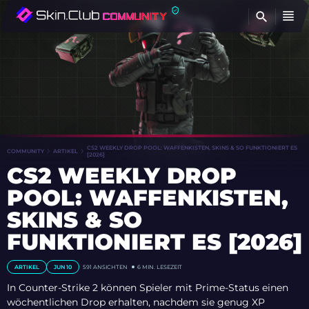
FI
CS2 WEEKLY DROP POOL: WAFFENKISTEN, SKINS & SO FUNKTIONIERT ES
COMMUNITY
ARTIKEL
[2026]
CS2 WEEKLY DROP
POOL: WAFFENKISTEN,
SKINS & SO
FUNKTIONIERT ES [2026]
ARTIKEL
JUN 10
591
ANSICHTEN
6 MIN. LESEZEIT
In Counter-Strike 2 können Spieler mit Prime-Status einen
wöchentlichen Drop erhalten, nachdem sie genug XP