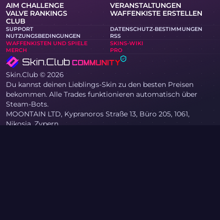
AIM CHALLENGE
VERANSTALTUNGEN
VALVE RANKINGS
WAFFENKISTE ERSTELLEN
CLUB
SUPPORT
DATENSCHUTZ-BESTIMMUNGEN
NUTZUNGSBEDINGUNGEN
RSS
WAFFENKISTEN UND SPIELE
SKINS-WIKI
MERCH
PRO
Skin.Club © 2026
Du kannst deinen Lieblings-Skin zu den besten Preisen
bekommen. Alle Trades funktionieren automatisch über
Steam-Bots.
MOONTAIN LTD, Kypranoros Straße 13, Büro 205, 1061,
Nikosia, Zypern
Wenn Sie Urheberrechtsinhaber sind und auf der Website
Materialien gefunden haben, die Ihre Rechte verletzen,
kontaktieren Sie uns bitte per E-Mail unter
community@skin.club . Wir werden Ihre Anfrage umgehend
prüfen.
MESSER KISTE
AWP WAFFENKISTE
AGENT KISTE