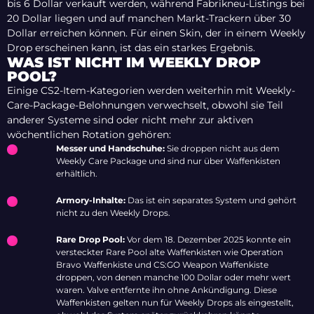
bis 6 Dollar verkauft werden, während Fabrikneu-Listings bei
20 Dollar liegen und auf manchen Markt-Trackern über 30
Dollar erreichen können. Für einen Skin, der in einem Weekly
Drop erscheinen kann, ist das ein starkes Ergebnis.
WAS IST NICHT IM WEEKLY DROP
POOL?
Einige CS2-Item-Kategorien werden weiterhin mit Weekly-
Care-Package-Belohnungen verwechselt, obwohl sie Teil
anderer Systeme sind oder nicht mehr zur aktiven
wöchentlichen Rotation gehören:
Messer und Handschuhe:
Sie droppen nicht aus dem
Weekly Care Package und sind nur über Waffenkisten
erhältlich.
Armory-Inhalte:
Das ist ein separates System und gehört
nicht zu den Weekly Drops.
Rare Drop Pool:
Vor dem 18. Dezember 2025 konnte ein
versteckter Rare Pool alte Waffenkisten wie Operation
Bravo Waffenkiste und CS:GO Weapon Waffenkiste
droppen, von denen manche 100 Dollar oder mehr wert
waren. Valve entfernte ihn ohne Ankündigung. Diese
Waffenkisten gelten nun für Weekly Drops als eingestellt,