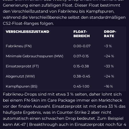
Generierung einen zufälligen Float. Dieser Float bestimmt
den Verschleißzustand von Fabrikneu bis Kampfspuren,
während die Verschleißbereiche selbst den standardmäßigen
CS2-Float-Ranges folgen.
VERSCHLEISSZUSTAND
FLOAT-
DROP-
BEREICH
RATE
Fabrikneu (FN)
0.00–0.07
~3 %
Minimale Gebrauchsspuren (MW)
0.07–0.15
~24 %
Einsatzerprobt (FT)
0.15–0.38
~33 %
Abgenutzt (WW)
0.38–0.45
~24 %
Kampfspuren (BS)
0.45–1.00
~16 %
Fabrikneu-Drops sind mit etwa 3 % selten, daher lohnt sich
bei einem FN-Skin im Care Package immer ein Marktcheck
vor der finalen Auswahl. Einsatzerprobt ist mit etwa 33 % das
häufigste Ergebnis, was in Counter-Strike 2 aber nicht
automatisch einen schwachen Drop bedeutet. Zum Beispiel
kann AK-47 | Breakthrough auch in Einsatzerprobt noch für 4