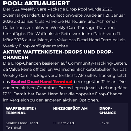
POOL: AKTUALISIERT
Der CS2 Weekly Care Package Drop Pool wurde 2026
zweimal geändert. Die Collection-Seite wurde am 21. Januar
2026 aktualisiert, als Valve die Harlequin- und Achroma-
Collections zur aktiven Weekly-Care-Package-Rotation
hinzufügte. Die Waffenkiste-Seite wurde im Patch vom 11.
März 2026 aktualisiert, als Valve das Dead Hand Terminal als
Weekly Drop verfügbar machte.
AKTIVE WAFFENKISTEN-DROPS UND DROP-
CHANCEN
Die Drop-Chancen basieren auf Community-Tracking-Daten,
da Valve keine offiziellen Wahrscheinlichkeitstabellen für das
Weekly Care Package veröffentlicht. Aktuelles Tracking setzt
das
Sealed Dead Hand Terminal
bei ungefähr 32 % an. Die
anderen aktiven Container-Drops liegen jeweils bei ungefähr
17 %. Damit hat Dead Hand fast die doppelte Drop-Chance
im Vergleich zu den anderen aktiven Optionen.
WAFFENKISTE /
HINZUGEFÜGT AM
DROP-
TERMINAL
CHANCE
Sealed Dead Hand
11. März 2026
~32 %
Terminal