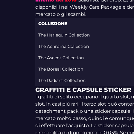
disponibili nel Weekly Care Package e dev
mercato o gli scambi.
COLLEZIONE
The Harlequin Collection
The Achroma Collection
The Ascent Collection
The Boreal Collection
The Radiant Collection
GRAFFITI E CAPSULE STICKER
I graffiti di solito occupano il quarto sl
slot. In casi più rari, il terzo slot può c
detachment pack o una sticker capsule. I g
mercato molto basso, quindi è comunque 
di effettuare l’acquisto. Le sticker caps
probabilità di drop di circa lo 0,03%. Se 