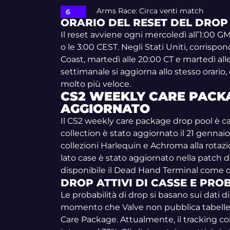
Arms Race: Circa venti match
ORARIO DEL RESET DEL DROP
Il reset avviene ogni mercoledì all’1:00 G
o le 3:00 CEST. Negli Stati Uniti, corrispo
Coast, martedì alle 20:00 CT e martedì alle
settimanale si aggiorna allo stesso orario,
molto più veloce.
CS2 WEEKLY CARE PACK
AGGIORNATO
Il CS2 weekly care package drop pool è ca
collection è stato aggiornato il 21 genna
collezioni Harlequin e Achroma alla rotazi
lato case è stato aggiornato nella patch 
disponibile il Dead Hand Terminal come 
DROP ATTIVI DI CASSE E PRO
Le probabilità di drop si basano sui dati 
momento che Valve non pubblica tabelle uf
Care Package. Attualmente, il tracking col