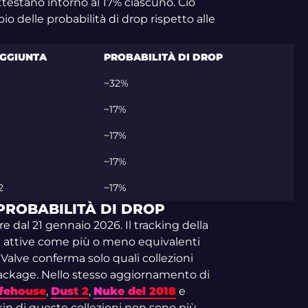
 attestano intorno al 17% ciascuno. Ciò
io delle probabilità di drop rispetto alle
AGGIUNTA
PROBABILITÀ DI DROP
6
~32%
~17%
~17%
~17%
2
~17%
 PROBABILITÀ DI DROP
re dal 21 gennaio 2026. Il tracking della
i attive come più o meno equivalenti
 Valve conferma solo quali collezioni
ackage. Nello stesso aggiornamento di
fehouse
,
Dust 2
,
Nuke del 2018
e
skin di queste collezioni non sono più