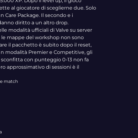
000 XP. Dopo il level up, il gioco
tte al giocatore di sceglierne due. Solo
un Care Package. Il secondo e i
anno diritto a un altro drop.
e modalità ufficiali di Valve su server
ty e le mappe del workshop non sono
re il pacchetto è subito dopo il reset,
In modalità Premier e Competitive, gli
 sconfitta con punteggio 0-13 non fa
ero approssimativo di sessioni è il
tre match
a