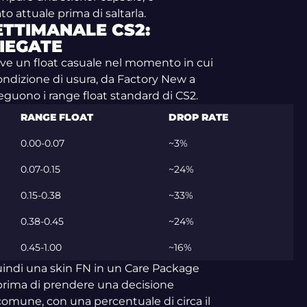
to attuale prima di saltarla.
ETTIMANALE CS2:
PIEGATE
eve un float casuale nel momento in cui
ondizione di usura, da Factory New a
eguono i range float standard di CS2.
RANGE FLOAT
DROP RATE
0.00-0.07
~3%
0.07-0.15
~24%
0.15-0.38
~33%
0.38-0.45
~24%
0.45-1.00
~16%
 quindi una skin FN in un Care Package
prima di prendere una decisione
iù comune, con una percentuale di circa il