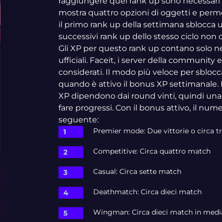
raggiungere quel rank up sono necessari 5.
mostra quattro opzioni di oggetti e perme
il primo rank up della settimana sblocca 
successivi rank up dello stesso ciclo non d
Gli XP per questo rank up contano solo nell
ufficiali. Faceit, i server della communi
considerati. Il modo più veloce per sblocca
quando è attivo il bonus XP settimanale. 
XP dipendono dai round vinti, quindi una
fare progressi. Con il bonus attivo, il num
seguente:
Premier mode: Due vittorie o circa 
Competitive: Circa quattro match
Casual: Circa sette match
Deathmatch: Circa dieci match
Wingman: Circa dieci match in medi