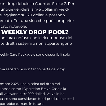
i un drop debole in Counter-Strike 2. Per
nque vendersi a 4-6 dollari in Field-
i aggirano sui 20 dollari e possono
 mercato. Per una skin che può comparire
ultato notevole.
L WEEKLY DROP POOL?
 ancora confuse con le ricompense del
e di altri sistemi o non appartengono
Weekly Care Package e sono disponibili solo
ema separato e non fanno parte dei drop
cembre 2025, una piscina dei drop rari
 casse come l’Operation Bravo Case e la
 valevano oltre 100 dollari. Valve lo ha
casse sono considerate fuori produzione per i
 potrebbe tornare in futuro.