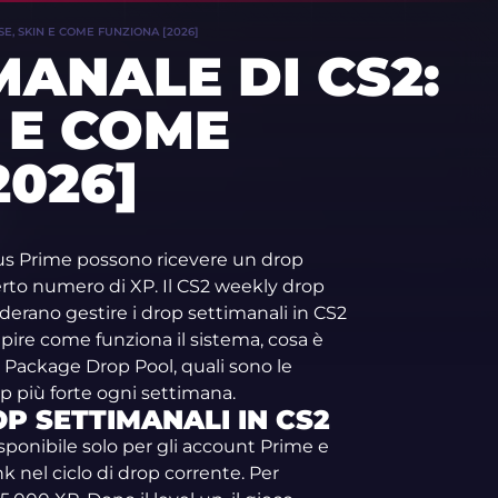
SE, SKIN E COME FUNZIONA [2026]
MANALE DI CS2:
 E COME
2026]
atus Prime possono ricevere un drop
to numero di XP. Il CS2 weekly drop
derano gestire i drop settimanali in CS2
apire come funziona il sistema, cosa è
Package Drop Pool, quali sono le
op più forte ogni settimana.
P SETTIMANALI IN CS2
sponibile solo per gli account Prime e
k nel ciclo di drop corrente. Per