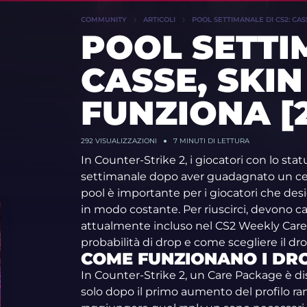
COMMUNITY
ARTICOLI
POOL SETTIMANALE DI CS2: CAS
POOL SETTI
CASSE, SKIN
FUNZIONA [
292
VISUALIZZAZIONI
7 MINUTI DI LETTURA
In Counter-Strike 2, i giocatori con lo st
settimanale dopo aver guadagnato un cer
pool è importante per i giocatori che desi
in modo costante. Per riuscirci, devono c
attualmente incluso nel CS2 Weekly Care 
probabilità di drop e come scegliere il dr
COME FUNZIONANO I DRO
In Counter-Strike 2, un Care Package è di
solo dopo il primo aumento del profilo ran