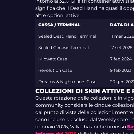
intorno al 32%. Gli altri container attivi si
significa che il Dead Hand ha quasi il dopp
altre opzioni attive.
CASSA / TERMINAL
DATA DI 
Sealed Dead Hand Terminal
11 mar 202
Sealed Genesis Terminal
17 set 2025
Kilowatt Case
7 feb 2024
Revolution Case
9 feb 2023
Dreams & Nightmares Case
20 gen 202
COLLEZIONI DI SKIN ATTIVE E
Questa rotazione delle collezioni è in vigo
community considera le cinque collezion
dal punto di vista delle collezioni, mentre
sono incluse o escluse dal Weekly Care P
gennaio 2026, Valve ha anche rimosso
Sa
Inferno del 2018
dalla lista dei drop. Le 