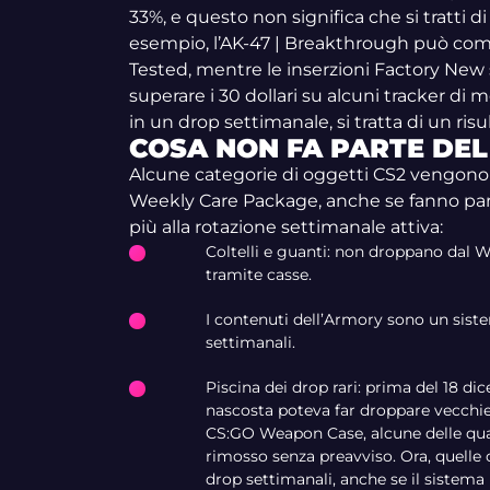
33%, e questo non significa che si tratti d
esempio, l’AK-47 | Breakthrough può comu
Tested, mentre le inserzioni Factory New s
superare i 30 dollari su alcuni tracker di
in un drop settimanale, si tratta di un ris
COSA NON FA PARTE DE
Alcune categorie di oggetti CS2 vengono
Weekly Care Package, anche se fanno part
più alla rotazione settimanale attiva:
Coltelli e guanti: non droppano dal 
tramite casse.
I contenuti dell’Armory sono un sist
settimanali.
Piscina dei drop rari: prima del 18 di
nascosta poteva far droppare vecchie
CS:GO Weapon Case, alcune delle quali
rimosso senza preavviso. Ora, quelle 
drop settimanali, anche se il sistema