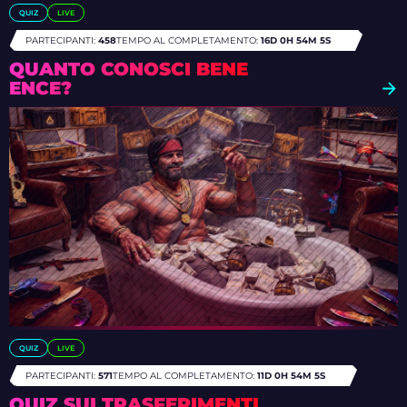
QUIZ
LIVE
PARTECIPANTI:
458
TEMPO AL COMPLETAMENTO:
16D 0H 54M 1S
QUANTO CONOSCI BENE
ENCE?
QUIZ
LIVE
PARTECIPANTI:
571
TEMPO AL COMPLETAMENTO:
11D 0H 54M 1S
QUIZ SUI TRASFERIMENTI