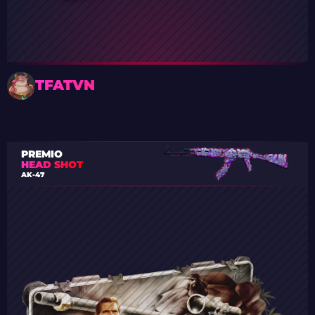
TFATVN
PREMIO
HEAD SHOT
AK-47