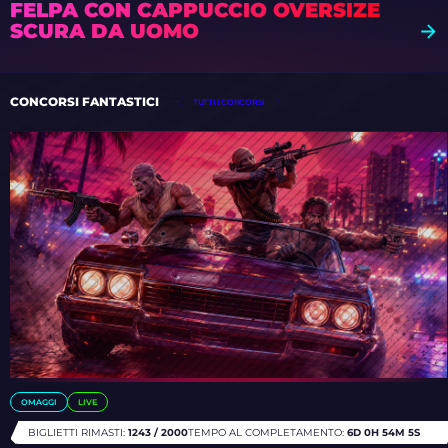
FELPA CON CAPPUCCIO OVERSIZE
SCURA DA UOMO
CONCORSI FANTASTICI
TUTTI I CONCORSI
OMAGGI
LIVE
BIGLIETTI RIMASTI:
1243 / 2000
TEMPO AL COMPLETAMENTO:
6D 0H 54M 1S