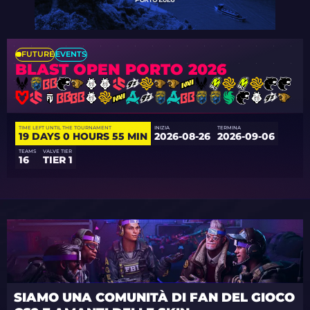
FUTURE
EVENTS
BLAST OPEN PORTO 2026
TIME LEFT UNTIL THE TOURNAMENT
INIZIA
TERMINA
19 DAYS 0 HOURS 55 MIN
2026-08-26
2026-09-06
TEAMS
VALVE TIER
16
TIER 1
SIAMO UNA COMUNITÀ DI FAN DEL GIOCO