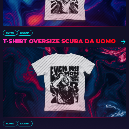
UOMO
DONNA
T-SHIRT OVERSIZE SCURA DA UOMO
UOMO
DONNA