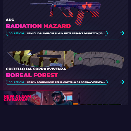
AUG
RADIATION HAZARD
COLLEZIONI
LE MIGLIORI SKIN CS2 AUG IN TUTTE LE FASCE DI PREZZO [2026]
COLTELLO DA SOPRAVVIVENZA
BOREAL FOREST
COLLEZIONI
LE SKIN ECONOMICHE PER IL COLTELLO DA SOPRAVVIVENZA [2026]
NEW GLEAM
GIVEAWAY
M9 BAIONETTA
LORE