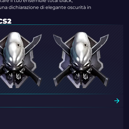
tare il tuo ensemble total black,
na dichiarazione di elegante oscurità in
CS2