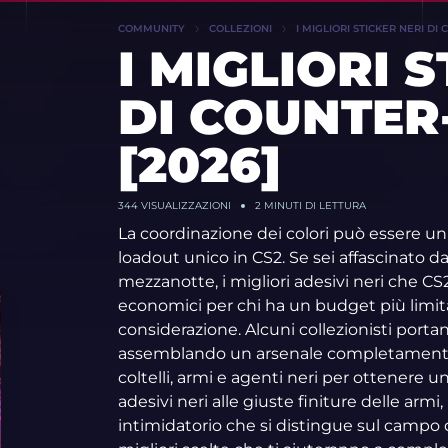
COMMUNITY
COLLEZIONI
I MIGLIORI STICKER NERI DI 
I MIGLIORI 
DI COUNTER-
[2026]
344 VISUALIZZAZIONI
2 MINUTI DI LETTURA
La coordinazione dei colori può essere u
loadout unico in CS2. Se sei affascinato da
mezzanotte, i migliori adesivi neri che CS2
economici per chi ha un budget più limi
considerazione. Alcuni collezionisti porta
assemblando un arsenale completamente
coltelli, armi e agenti neri per ottenere
adesivi neri alle giuste finiture delle arm
intimidatorio che si distingue sul campo d