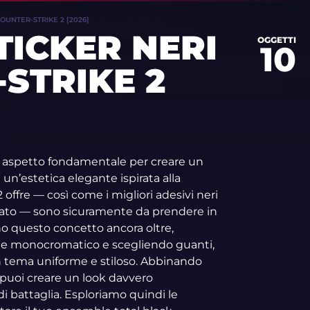
COUNTER-STRIKE 2 [2026]
STICKER NERI
OGGETTI
10
STRIKE 2
n aspetto fondamentale per creare un
 un’estetica elegante ispirata alla
 offre — così come i migliori adesivi neri
tato — sono sicuramente da prendere in
no questo concetto ancora oltre,
 monocromatico e scegliendo guanti,
 un tema uniforme e stiloso. Abbinando
i, puoi creare un look davvero
i battaglia. Esploriamo quindi le