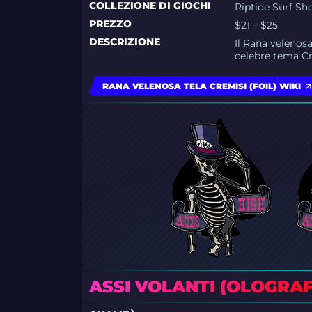
COLLEZIONE DI GIOCHI
Riptide Surf Sh
PREZZO
$21 – $25
DESCRIZIONE
Il Rana velenosa
celebre tema Cr
RANA VELENOSA TELA CREMISI (FOIL) WIKI
ASSI VOLANTI (OLOGRAF