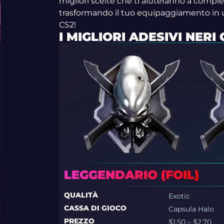
migliori scelte che ti aiuteranno a comple
trasformando il tuo equipaggiamento in u
CS2!
I MIGLIORI ADESIVI NERI 
LEGGENDARIO (FOIL)
QUALITÀ
Exotic
CASSA DI GIOCO
Capsula Halo
PREZZO
$1.50 – $2.70