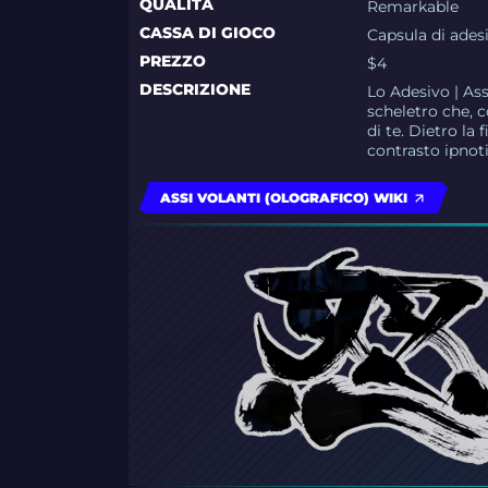
QUALITÀ
Remarkable
CASSA DI GIOCO
Capsula di adesi
PREZZO
$4
DESCRIZIONE
Lo Adesivo | Ass
scheletro che, c
di te. Dietro la 
contrasto ipnot
ASSI VOLANTI (OLOGRAFICO) WIKI