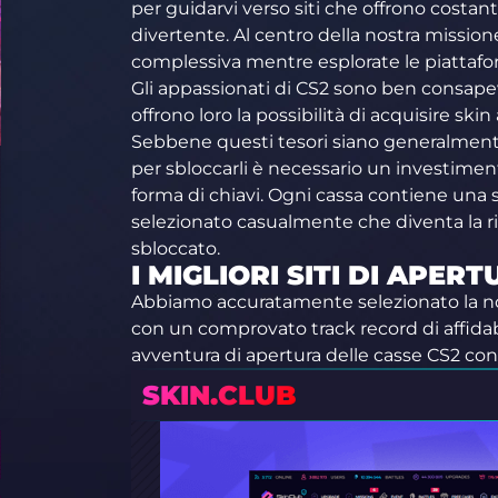
per guidarvi verso siti che offrono costa
divertente. Al centro della nostra missione
complessiva mentre esplorate le piattaf
Gli appassionati di CS2 sono ben consapevo
offrono loro la possibilità di acquisire skin
Sebbene questi tesori siano generalmente 
per sbloccarli è necessario un investime
forma di chiavi. Ogni cassa contiene una 
selezionato casualmente che diventa la r
sbloccato.
I MIGLIORI SITI DI APER
Abbiamo accuratamente selezionato la nos
con un comprovato track record di affidabi
avventura di apertura delle casse CS2 con 
SKIN.CLUB