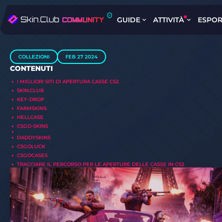
GUIDE
ATTIVITÀ
ESPOR
COLLEZIONI
FEB 27 2024
CONTENUTI
I MIGLIORI SITI DI APERTURA CASSE CS2
SKIN.CLUB
KEY-DROP
FARMSKINS
HELLCASE
CSGO-SKINS
DADDYSKINS
CSGOLUCK
CSGOCASES
TRACCIARE IL PERCORSO PER LE APERTURE DELLE CASSE IN CS2