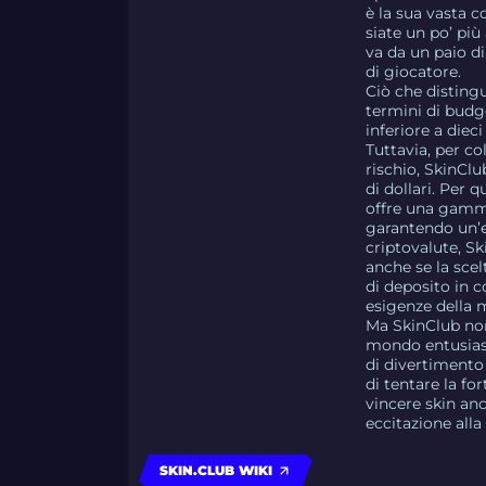
è la sua vasta 
siate un po’ più
va da un paio di
di giocatore.
Ciò che distingu
termini di budg
inferiore a diec
Tuttavia, per c
rischio, SkinClu
di dollari. Per
offre una gamma
garantendo un’es
criptovalute, S
anche se la scel
di deposito in c
esigenze della 
Ma SkinClub non 
mondo entusiasm
di divertimento
di tentare la fo
vincere skin anc
eccitazione alla
SKIN.CLUB WIKI