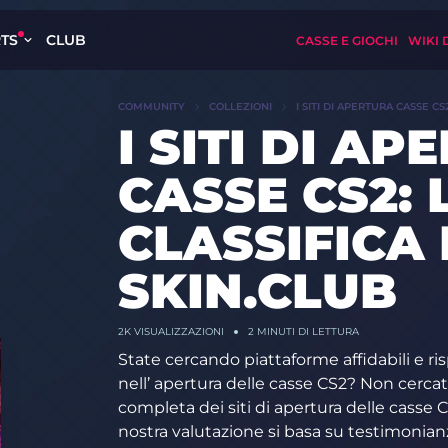
TS
CLUB
CASSE E GIOCHI
WIKI 
COMMUNITY
COLLEZIONI
I SITI DI APERTURA CASSE CS
I SITI DI A
CASSE CS2: 
CLASSIFICA 
SKIN.CLUB
2K VISUALIZZAZIONI
2 MINUTI DI LETTURA
State cercando piattaforme affidabili e ris
nell’ apertura delle casse CS2? Non cercat
completa dei siti di apertura delle casse 
nostra valutazione si basa su testimonian