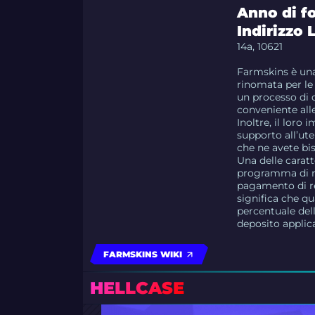
Anno di f
Indirizzo 
14a, 10621
Farmskins è una
rinomata per le 
un processo di 
conveniente alle
Inoltre, il loro
supporto all’ute
che ne avete bi
Una delle carat
programma di re
pagamento di ref
significa che qu
percentuale del
deposito applica
FARMSKINS WIKI
HELLCASE