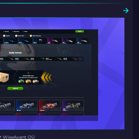
e
: WiseAvant OÜ