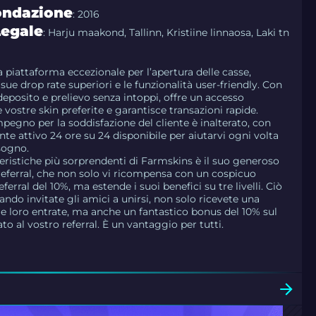
ondazione
: 2016
Legale
: Harju maakond, Tallinn, Kristiine linnaosa, Laki tn
 piattaforma eccezionale per l’apertura delle casse,
sue drop rate superiori e le funzionalità user-friendly. Con
deposito e prelievo senza intoppi, offre un accesso
 vostre skin preferite e garantisce transazioni rapide.
 impegno per la soddisfazione del cliente è inalterato, con
nte attivo 24 ore su 24 disponibile per aiutarvi ogni volta
sogno.
teristiche più sorprendenti di Farmskins è il suo generoso
ferral, che non solo vi ricompensa con un cospicuo
erral del 10%, ma estende i suoi benefici su tre livelli. Ciò
ando invitate gli amici a unirsi, non solo ricevete una
le loro entrate, ma anche un fantastico bonus del 10% sul
to al vostro referral. È un vantaggio per tutti.