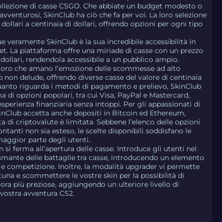
collezione di casse CSGO. Che abbiate un budget modesto o
 avventurosi, SkinClub ha ciò che fa per voi. La loro selezione
 dollari a centinaia di dollari, offrendo opzioni per ogni tipo
e veramente SkinClub è la sua incredibile accessibilità in
et. La piattaforma offre una miriade di casse con un prezzo
i dollari, rendendola accessibile a un pubblico ampio.
oloro che amano l’emozione delle scommesse ad alto
b non delude, offrendo diverse casse del valore di centinaia
 quanto riguarda i metodi di pagamento e prelievo, SkinClub
 di opzioni popolari, tra cui Visa, PayPal e Mastercard,
perienza finanziaria senza intoppi. Per gli appassionati di
kinClub accetta anche depositi in Bitcoin ed Ethereum,
ta di criptovalute è limitata. Sebbene l’elenco delle opzioni
ontanti non sia esteso, le scelte disponibili soddisfano le
maggior parte degli utenti.
si ferma all’apertura delle casse. Introduce gli utenti nel
ante delle battaglie tra casse, introducendo un elemento
 e competizione. Inoltre, la modalità upgrader vi permette
rtuna e scommettere le vostre skin per la possibilità di
ora più preziose, aggiungendo un ulteriore livello di
 vostra avventura CS2.