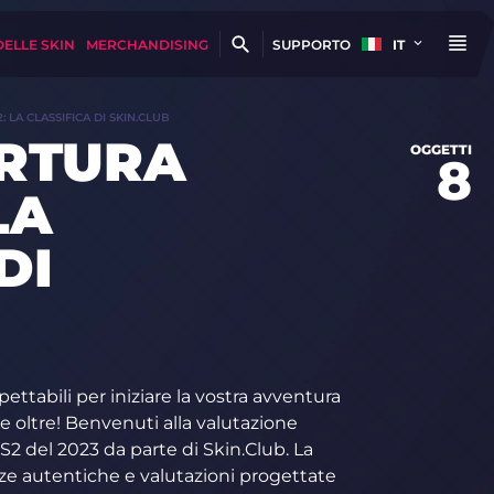
DELLE SKIN
MERCHANDISING
SUPPORTO
IT
2: LA CLASSIFICA DI SKIN.CLUB
PERTURA
OGGETTI
8
LA
DI
pettabili per iniziare la vostra avventura
e oltre! Benvenuti alla valutazione
CS2 del 2023 da parte di Skin.Club. La
ze autentiche e valutazioni progettate