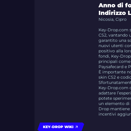
Anno di f
Indirizzo 
Nicosia, Cipro
Key-Drop.com si
CS2, vantando u
garantito una s
nuovi utenti co
positivo alla lo
fondi, Key-Drop
principali come 
Paysafecard e P
È importante not
skin CS2 e codic
Sfortunatamente
Key-Drop.com of
adattare l’esper
potete sperimen
un elemento di 
Drop mantiene l
incentivi aggiu
KEY-DROP WIKI