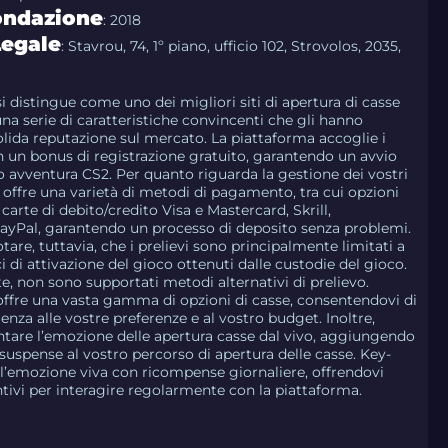
ondazione
: 2018
Legale
: Stavrou, 74, 1º piano, ufficio 102, Strovolos, 2035,
 distingue come uno dei migliori siti di apertura di casse
na serie di caratteristiche convincenti che gli hanno
olida reputazione sul mercato. La piattaforma accoglie i
n un bonus di registrazione gratuito, garantendo un avvio
ro avventura CS2. Per quanto riguarda la gestione dei vostri
 offre una varietà di metodi di pagamento, tra cui opzioni
carte di debito/credito Visa e Mastercard, Skrill,
ayPal, garantendo un processo di deposito senza problemi.
are, tuttavia, che i prelievi sono principalmente limitati a
i di attivazione del gioco ottenuti dalle custodie del gioco.
, non sono supportati metodi alternativi di prelievo.
fre una vasta gamma di opzioni di casse, consentendovi di
ienza alle vostre preferenze e al vostro budget. Inoltre,
tare l’emozione delle apertura casse dal vivo, aggiungendo
suspense al vostro percorso di apertura delle casse. Key-
’emozione viva con ricompense giornaliere, offrendovi
ntivi per interagire regolarmente con la piattaforma.