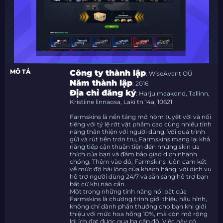
MÔ TẢ
Công ty thành lập
: WiseAvant OÜ
Năm thành lập
: 2016
Địa chỉ đăng ký
: Harju maakond, Tallinn,
Kristiine linnaosa, Laki tn 14a, 10621
Farmskins là nền tảng mở hòm tuyệt vời và nổi
tiếng với tỷ lệ rớt vật phẩm cao cùng nhiều tính
năng thân thiện với người dùng. Với quá trình
gửi và rút tiền trơn tru, Farmskins mang lại khả
năng tiếp cận thuận tiện đến những skin ưa
thích của bạn và đảm bảo giao dịch nhanh
chóng. Thêm vào đó, Farmskins luôn cam kết
về mức độ hài lòng của khách hàng, với dịch vụ
hỗ trợ người dùng 24/7 và sẵn sàng hỗ trợ bạn
bất cứ khi nào cần.
Một trong những tính năng nổi bật của
Farmskins là chương trình giới thiệu hậu hĩnh,
không chỉ dành phần thưởng cho bạn khi giới
thiệu với mức hoa hồng 10%, mà còn mở rộng
lợi ích đạt được qua ba cấp độ. Việc này có