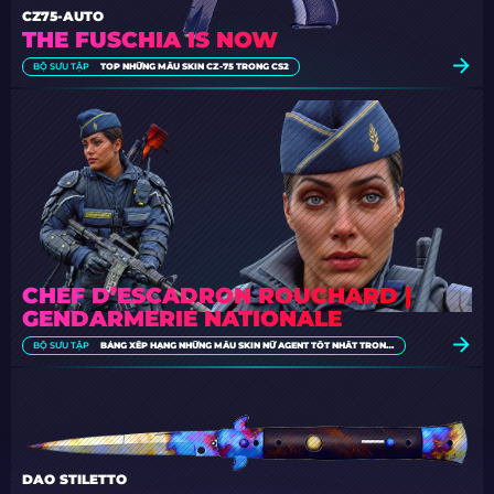
CZ75-AUTO
THE FUSCHIA IS NOW
BỘ SƯU TẬP
TOP NHỮNG MẪU SKIN CZ-75 TRONG CS2
CHEF D’ESCADRON ROUCHARD |
GENDARMERIE NATIONALE
BỘ SƯU TẬP
BẢNG XẾP HẠNG NHỮNG MẪU SKIN NỮ AGENT TỐT NHẤT TRONG CS2 [2026]
DAO STILETTO