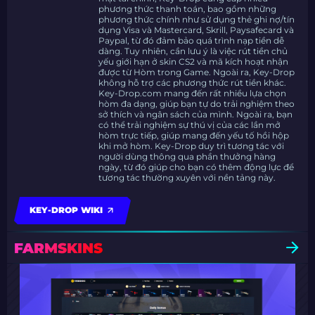
phương thức thanh toán, bao gồm những
phương thức chính như sử dụng thẻ ghi nợ/tín
dụng Visa và Mastercard, Skrill, Paysafecard và
Paypal, từ đó đảm bảo quá trình nạp tiền dễ
dàng. Tuy nhiên, cần lưu ý là việc rút tiền chủ
yếu giới hạn ở skin CS2 và mã kích hoạt nhận
được từ Hòm trong Game. Ngoài ra, Key-Drop
không hỗ trợ các phương thức rút tiền khác.
Key-Drop.com mang đến rất nhiều lựa chọn
hòm đa dạng, giúp bạn tự do trải nghiệm theo
sở thích và ngân sách của mình. Ngoài ra, bạn
có thể trải nghiệm sự thú vị của các lần mở
hòm trực tiếp, giúp mang đến yếu tố hồi hộp
khi mở hòm. Key-Drop duy trì tương tác với
người dùng thông qua phần thưởng hàng
ngày, từ đó giúp cho bạn có thêm động lực để
tương tác thường xuyên với nền tảng này.
KEY-DROP WIKI
FARMSKINS