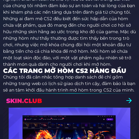
của chúng tôi nhằm đảm bảo sự an toàn và hài lòng của bạn
khi khám phá các nền tảng dựa trên đánh giá từ chúng tôi.
Những ai đam mê CS2 đều biết đến sức hấp dẫn của hòm
chứa vật phẩm, qua đó mang đến cho người chơi cơ hội sở
hữu những skin hằng ao ước trong kho đồ của game. Mặc dù
những hòm như thấy thường được tìm thấy bên trong trò
chơi, nhưng việc mở khóa chúng đòi hỏi một khoản đầu tư
bằng tiền cho cả chìa khóa để mở hòm. Mỗi hòm sẽ chứa
một loạt skin độc đáo, với một vật phẩm ngẫu nhiên sẽ trở
thành món quà dành cho người chơi khi mở hòm.
CÁC TRANG MỞ HÒM CS2 HÀNG ĐẦU
Chúng tôi đã cân nhắc tổng hợp danh sách để chỉ gồm
những trang web có lịch sử giao dịch tin cậy, đảm bảo là bạn
sẽ an tâm khởi đầu hành trình mở hòm trong CS2 của mình.
SKIN.CLUB