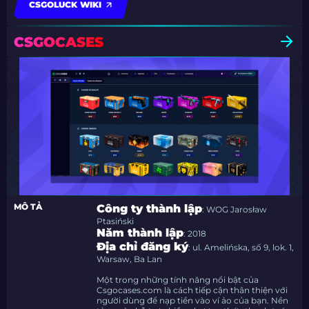
CSGOLUCK WIKI
CSGOCASES
MÔ TẢ
Công ty thành lập
: WOG Jarosław
Ptasiński
Năm thành lập
: 2018
Địa chỉ đăng ký
: ul. Amelińska, số 9, lok. 1,
Warsaw, Ba Lan
Một trong những tính năng nổi bật của
Csgocases.com là cách tiếp cận thân thiện với
người dùng để nạp tiền vào ví ảo của bạn. Nền