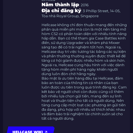
Năm thành lập
: 2016
Địa chỉ đăng ký
: 3 Phillip Street, 14-05,
Tòa nhà Royal Group, Singapore
Hellcase không chỉ đơn thuần mang đến những
phần quà miễn phí mà còn là một nền tảng mở
hòm CS2 có phần toàn diện với nhiều tính năng
hấp dẫn. Bạn có thể tham gia Case Battles kinh
điển, sử dụng Upgrader và khám phá Mixxer
sáng tạo để có trải nghiệm tốt hơn. Ngoài ra,
Hellcase duy trì việc tương tác bằng các sự kiện
và phần thưởng thường xuyên được thiết kế để
tăng cơ hội giành được nhiều hòm và skin hơn.
Ngoài ra, Hellcase cùng hậu hĩnh với việc dành
tặng hòm miễn phí hàng ngày khiến người
dùng luôn đón chờ hằng ngày.
Bảo mật là ưu tiên hàng đầu tại Hellcase, đảm
bảo an toàn của thông tin cá nhân của bạn
luôn được ưu tiên trong quá trình đăng ký. Cam
kết bảo vệ người chơi còn được củng cố thêm
bởi nhiều lựa chọn gửi tiền, mang đến sự linh
hoạt và thuận tiện cho tất cả người dùng. Nền
tảng cung cấp một loạt các phương án gửi tiền
đa dạng, phù hợp với nhiều sở thích khác nhau
và đảm bảo trải nghiệm tài chính suôn sẻ cho
tất cả người dùng.
HELLCASE WIKI