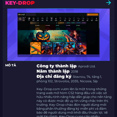
KEY-DROP
MÔ TẢ
Công ty thành lập
: Aprodi Ltd.
Năm thành lập
: 2018
Địa chỉ đăng ký
: Stavrou, 74, tầng 1,
phòng 102, Strovolos, 2035, Nicosia, Síp
Key-Drop.com vươn lên là một trong những
trang web mở hòm CS2 hàng đầu với việc sở
hữu nhiều tính năng hấp dẫn giúp cho nền tảng
này có được mức độ uy tín vững chắc trên thị
trường. Key-Drop chào đón người dùng mới
bằng phần thưởng đăng ký miễn phí và đảm
bảo để người dùng mới khởi đầu thuận lợi. Về
mặt tài chính, Key-Drop cung cấp nhiều