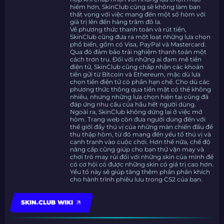
hiểm hơn, SkinClub cũng sẽ không làm bạn
thất vọng với việc mang đến một số hòm với
giá trị lên đến hàng trăm đô la.
Về phương thức thanh toán và rút tiền,
SkinClub cũng đưa ra một loạt những lựa chọn
phổ biến, gồm có Visa, PayPal và Mastercard.
Qua đó đảm bảo trải nghiệm thanh toán một
cách trơn tru. Đối với những ai đam mê tiền
điện tử, SkinClub cũng chấp nhận các khoản
tiền gửi từ Bitcoin và Ethereum, mặc dù lựa
chọn tiền điện tử có phần hạn chế. Cho dù các
phương thức thông qua tiền mặt có thể không
nhiều, nhưng những lựa chọn hiện tại cũng đã
đáp ứng nhu cầu của hầu hết người dùng.
Ngoài ra, SkinClub không dừng lại ở việc mở
hòm. Trang web còn đưa người dùng đến với
thế giới đầy thú vị của những màn chiến đấu để
thu thập hòm, từ đó mang đến yếu tố thú vị và
cạnh tranh vào cuộc chơi. Hơn thế nữa, chế độ
nâng cấp cũng giúp cho bạn thử vận ​​may và
chơi trò may rủi đối với những skin của mình để
có cơ hội có được những skin có giá trị cao hơn.
Yếu tố này sẽ giúp tăng thêm phần phấn khích
cho hành trình phiêu lưu trong CS2 của bạn.
SKIN.CLUB WIKI