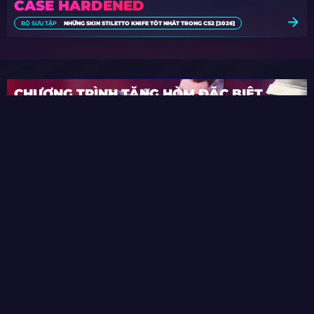
CASE HARDENED
BỘ SƯU TẬP
NHỮNG SKIN STILETTO KNIFE TỐT NHẤT TRONG CS2 [2026]
CHƯƠNG TRÌNH TẶNG HÒM ĐẶC BIỆT
Tham gia các chương trình tặng Hòm
hàng ngày
THAM GIA
CÁC HỘM ĐẶC BIỆT CHỈ DÀNH CHO BẠN
TẤT CẢ CÁC HỘM