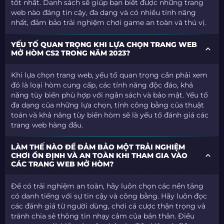
tốt nhất. Danh sách sẽ giúp bạn biết được những trang
web nào đáng tin cậy, đa dạng và có nhiều tính năng
nhất, đảm bảo trải nghiệm chơi game an toàn và thú vị.
YẾU TỐ QUAN TRỌNG KHI LỰA CHỌN TRANG WEB
MỞ HÒM CS2 TRONG NĂM 2023?
Khi lựa chọn trang web, yếu tố quan trọng cần phải xem
đó là loại hòm cung cấp, các tính năng độc đáo, khả
năng tùy biến phù hợp với ngân sách và bảo mật. Yếu tố
đa dạng của những lựa chọn, tính công bằng của thuật
toán và khả năng tùy biến hòm sẽ là yếu tố đánh giá các
trang web hàng đầu.
LÀM THẾ NÀO ĐỂ ĐẢM BẢO MỘT TRẢI NGHIỆM
CHƠI ỔN ĐỊNH VÀ AN TOÀN KHI THAM GIA VÀO
CÁC TRANG WEB MỞ HÒM?
Để có trải nghiệm an toàn, hãy luôn chọn các nền tảng
có danh tiếng với sự tin cậy và công bằng. Hãy luôn đọc
các đánh giá từ người dùng, chơi cá cược thận trọng và
tránh chia sẻ thông tin nhạy cảm của bản thân. Điều