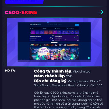
CSGO-SKINS
MÔ TẢ
Công ty thành lập
: V&X Limited
Năm thành lập
: 2015
Địa chỉ đăng ký
: Watergardens, Block 2.
Suite 9 và 11. Waterport Road. Gibraltar GX11 1AA
Cốt lõi của CSGO-skins.com là khả năng mở
hòm tùy ý. Người dùng có quyền tự do khám
phá thế giới mở hòm, nơi mà không chỉ có thể
mở các hòm hiện có trên trang web mà còn có
thể tạo hòm của riêng mình, trong đó có thể