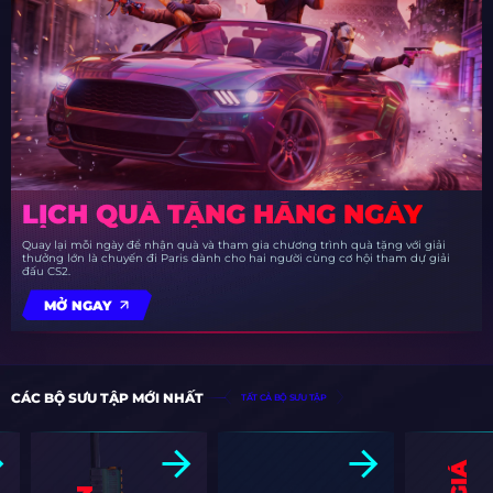
LỊCH QUÀ TẶNG HẰNG NGÀY
Quay lại mỗi ngày để nhận quà và tham gia chương trình quà tặng với giải
thưởng lớn là chuyến đi Paris dành cho hai người cùng cơ hội tham dự giải
đấu CS2.
MỞ NGAY
CÁC BỘ SƯU TẬP MỚI NHẤT
TẤT CẢ BỘ SƯU TẬP