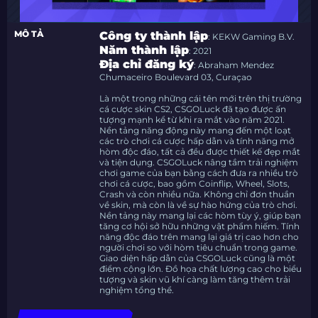
MÔ TẢ
Công ty thành lập
: KEKW Gaming B.V.
Năm thành lập
: 2021
Địa chỉ đăng ký
: Abraham Mendez
Chumaceiro Boulevard 03, Curaçao
Là một trong những cái tên mới trên thị trường
cá cược skin CS2, CSGOLuck đã tạo được ấn
tượng mạnh kể từ khi ra mắt vào năm 2021.
Nền tảng năng động này mang đến một loạt
các trò chơi cá cược hấp dẫn và tính năng mở
hòm độc đáo, tất cả đều được thiết kế đẹp mắt
và tiện dụng. CSGOLuck nâng tầm trải nghiệm
chơi game của bạn bằng cách đưa ra nhiều trò
chơi cá cược, bao gồm Coinflip, Wheel, Slots,
Crash và còn nhiều nữa. Không chỉ đơn thuần
về skin, mà còn là về sự hào hứng của trò chơi.
Nền tảng này mang lại các hòm tùy ý, giúp bạn
tăng cơ hội sở hữu những vật phẩm hiếm. Tính
năng độc đáo trên mang lại giá trị cao hơn cho
người chơi so với hòm tiêu chuẩn trong game.
Giao diện hấp dẫn của CSGOLuck cũng là một
điểm cộng lớn. Đồ họa chất lượng cao cho biểu
tượng và skin vũ khí
càng làm tăng thêm trải
nghiệm tổng thể.