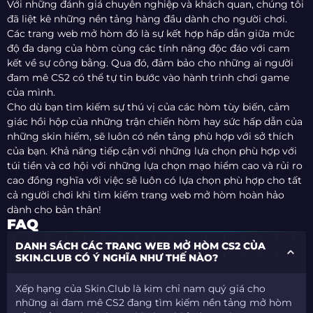
Với những đánh giá chuyên nghiệp và khách quan, chúng tôi
đã liệt kê những nền tảng hàng đầu dành cho người chơi.
Các trang web mở hòm đó là sự kết hợp hấp dẫn giữa mức
độ đa dạng của hòm cùng các tính năng độc đáo với cam
kết về sự công bằng. Qua đó, đảm bảo cho những ai người
đam mê CS2 có thể tự tin bước vào hành trình chơi game
của mình.
Cho dù bạn tìm kiếm sự thú vị của các hòm tùy biến, cảm
giác hồi hộp của những trận chiến hòm hay sức hấp dẫn của
những skin hiếm, sẽ luôn có nền tảng phù hợp với sở thích
của bạn. Khả năng tiếp cận với những lựa chọn phù hợp với
túi tiền và cơ hội với những lựa chọn mạo hiểm cao và rủi ro
cao đồng nghĩa với việc sẽ luôn có lựa chọn phù hợp cho tất
cả người chơi khi tìm kiếm trang web mở hòm hoàn hảo
dành cho bản thân!
FAQ
DANH SÁCH CÁC TRANG WEB MỞ HÒM CS2 CỦA
SKIN.CLUB CÓ Ý NGHĨA NHƯ THẾ NÀO?
Xếp hạng của Skin.Club là kim chỉ nam quý giá cho
những ai đam mê CS2 đang tìm kiếm nền tảng mở hòm