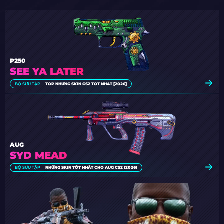
P250
SEE YA LATER
BỘ SƯU TẬP
TOP NHỮNG SKIN CS2 TỐT NHẤT [2026]
AUG
SYD MEAD
BỘ SƯU TẬP
NHỮNG SKIN TỐT NHẤT CHO AUG CS2 [2026]