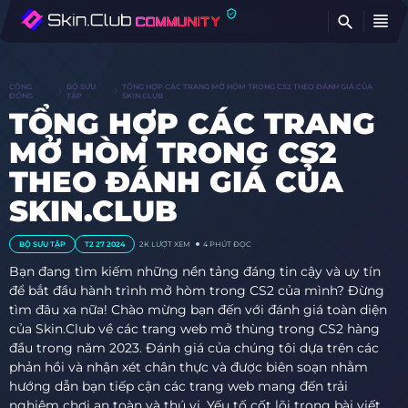
TÌ
CỘNG
BỘ SƯU
TỔNG HỢP CÁC TRANG MỞ HÒM TRONG CS2 THEO ĐÁNH GIÁ CỦA
ĐỒNG
TẬP
SKIN.CLUB
TỔNG HỢP CÁC TRANG
MỞ HÒM TRONG CS2
THEO ĐÁNH GIÁ CỦA
SKIN.CLUB
BỘ SƯU TẬP
T2 27 2024
2K
LƯỢT XEM
4 PHÚT ĐỌC
Bạn đang tìm kiếm những nền tảng đáng tin cậy và uy tín
để bắt đầu hành trình mở hòm trong CS2 của mình? Đừng
tìm đâu xa nữa! Chào mừng bạn đến với đánh giá toàn diện
của Skin.Club về các trang web mở thùng trong CS2 hàng
đầu trong năm 2023. Đánh giá của chúng tôi dựa trên các
phản hồi và nhận xét chân thực và được biên soạn nhằm
hướng dẫn bạn tiếp cận các trang web mang đến trải
nghiệm chơi an toàn và thú vị. Yếu tố cốt lõi trong bài viết