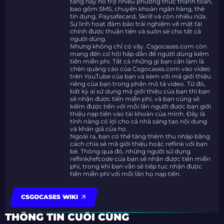
tảng này hỗ trợ nhiều phương thức thanh toán,
bao gồm SMS, chuyển khoản ngân hàng, thẻ
tín dụng, Paysafecard, Skrill và còn nhiều nữa.
Sự linh hoạt đảm bảo trải nghiệm về mặt tài
chính được thuận tiện và suôn sẻ cho tất cả
người dùng.
Nhưng không chỉ có vậy. Csgocases.com còn
mang đến cơ hội hấp dẫn để người dùng kiếm
tiền miễn phí. Tất cả những gì bạn cần làm là
chèn quảng cáo của Csgocases.com vào video
trên YouTube của bạn và kèm với mã giới thiệu
riêng của bạn trong phần mô tả video. Từ đó,
bất kỳ ai sử dụng mã giới thiệu của bạn thì bạn
sẽ nhận được tiền miễn phí, và bạn cũng sẽ
kiếm được tiền với mỗi lần người được bạn giới
thiệu nạp tiền vào tài khoản của mình. Đây là
tính năng có lợi cho cả nhà sáng tạo nội dung
và khán giả của họ.
Ngoài ra, bạn có thể tăng thêm thu nhập bằng
cách chia sẻ mã giới thiệu hoặc reflink với bạn
bè. Thông qua đó, những người sử dụng
reflink/refcode của bạn sẽ nhận được tiền miễn
phí, trong khi bạn vẫn sẽ tiếp tục nhận được
tiền miễn phí với mỗi lần họ nạp tiền.
CSGOCASES WIKI
THÔNG TIN CUỐI CÙNG