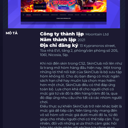
MÔ TẢ
Công ty thành lập
: Moontain Ltd
Năm thành lập
: 2021
Địa chỉ đăng ký
: 13 Kypranoros street,
Tòa nhà EVI, tầng 2, phòng/văn phòng số 205,
1061, Nicosia, Síp.
Khi nói đến skin trong CS2, SkinClub nổi lên như
là trang mở hòm hàng đầu hiện nay. Một trong
những lợi thế nổi bật của SkinClub là bộ sưu tập
hòm khổng lồ. Cho dù bạn đang có mức ngân
sách hạn chế hay muốn lựa chọn mạo hiểm
hơn một chút, SkinClub đều có thể đáp ứng
toàn bộ. Lựa chọn khả dĩ cho người chơi có
mức giá từ vài đô la đến hàng trăm đô la, qua
đó đáp ứng nhu cầu cho tất cả các nhóm người
chơi.
Điều thực sự khiến SkinClub trở nên khác biệt là
mức giá dễ tiếp cận. Nền tảng này mang đến
vô số hòm với mức giá dưới mười đô la, từ đó
giúp cho nhiều người chơi có thể tiếp cận. Tuy
nhiên, đối với những ai ưa thích cảm giác hồi
hộp khi chấp nhận với những lựa chọn mạo