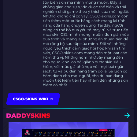
tùy biến skin mà mình mong muốn. Đây là
không gian cho sự tự do được thể hiện và trải
nghiệm chơi game theo ý thích của mỗi người.
Nhưng không chỉ có vậy, CSGO-skins.com còn
tiến thêm một bước bằng cách mang lại tính
năng cửa hàng chuyên dụng. Tại đây, người
dùng có thể bỏ qua yếu tố may rủi và trực tiếp
mua skin CS2 mình mong muốn, đơn giản hóa
quá trình và mang lại phương án thuận tiện để
mở rộng bộ sưu tập của mình. Đối với những
người yêu thích cảm giác hồi hộp khi săn tìm
skin, CSGO-skins.com mang đến một loạt các
hòm thú vị. Những hòm như vậy mang đến
cho người chơi cơ hội giành được skin siêu
hiếm, với mức giá phù hợp với mọi loại ngân
sách, từ vài xu đến hàng trăm đô la. Sẽ luôn có
hòm dành cho mọi người, cho dù bạn đang
muốn tiết kiệm tiền hay nhắm đến những skin
hiếm có nhất.
CSGO-SKINS WIKI
DADDYSKINS