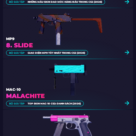
BỘ SƯU TẬP
NHỮNG MẪU SKIN DAO MÓC HÀNG ĐẦU TRONG CS2 [2026]
MP9
8. SLIDE
BỘ SƯU TẬP
GIAO DIỆN MP9 TỐT NHẤT TRONG CS2 [2026]
MAC-10
MALACHITE
BỘ SƯU TẬP
TOP SKIN MAC-10 CS2: DANH SÁCH [2026]