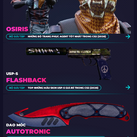
OSIRIS
BỘ SƯU TẬP
NHỮNG BỘ TRANG PHỤC AGENT TỐT NHẤT TRONG CS2 [2026]
USP-S
FLASHBACK
BỘ SƯU TẬP
TOP NHỮNG MẪU SKIN USP-S GIÁ RẺ TRONG CS2 [2026]
DAO MÓC
AUTOTRONIC