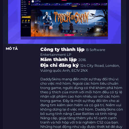
MÔ TẢ
Công ty thành lập
: B Software
Entertainment LP
Năm thành lập
: 2016
Địa chỉ đăng ký
: 124 City Road, London,
Vương quốc Anh, EC1V 2NX
DaddySkins mang đến một sự thay đổi thú vị
cho việc mở hòm. Ngoài các hòm tiêu chuẩn
trong game, người dùng có thể khám phá hòm
theo ý thích của mình với mỗi hòm đều có tỷ lệ
nhận vật phẩm cao hơn nhiều so với các hòm
trong game. Đây là một sự thay đổi lớn cho ai
đang tìm kiếm skin hiếm và có giá trị. Niềm vui
không dừng lại ở việc mở hòm. DaddySkins còn
bổ sung tính năng Case Battles và tính năng
Nâng cấp, giúp tăng thêm yếu tố cạnh cạnh
tranh và hồi hộp với trải nghiệm CS2 của bạn.
Những hoạt động như vậy được thiết kế để duy