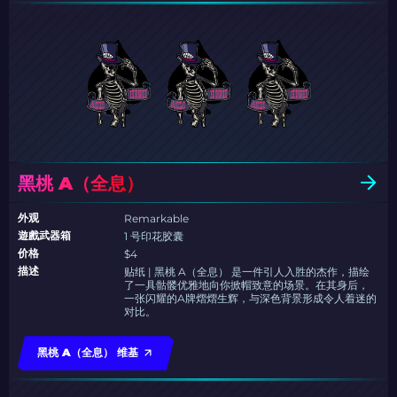
黑桃 A（全息）
外观
Remarkable
遊戲武器箱
1 号印花胶囊
价格
$4
描述
贴纸 | 黑桃 A（全息） 是一件引人入胜的杰作，描绘
了一具骷髅优雅地向你掀帽致意的场景。在其身后，
一张闪耀的A牌熠熠生辉，与深色背景形成令人着迷的
对比。
黑桃 A（全息） 维基