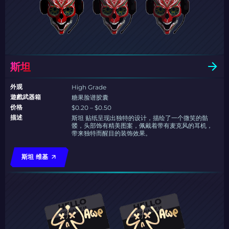
斯坦
外观
High Grade
遊戲武器箱
糖果脸谱胶囊
价格
$0.20 – $0.50
描述
斯坦 贴纸呈现出独特的设计，描绘了一个微笑的骷
髅，头部饰有精美图案，佩戴着带有麦克风的耳机，
带来独特而醒目的装饰效果。
斯坦 维基