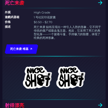
死亡来袭
外观
High Grade
遊戲武器箱
1 号社区印花胶囊
价格
$0.50 – $2.70
描述
死亡来袭 贴纸呈现出一种引人入胜的形象，它不同于
传统的僵尸或吸血鬼主题。相反，它采用了死亡的典
型化身——一个披着斗篷、手持镰刀的骷髅，体现了
经典的死神形象。
死亡来袭 维基
射得漂亮