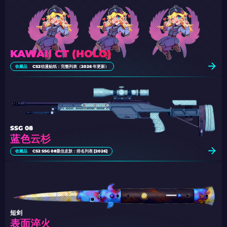
KAWAII CT (HOLO)
收藏品
CS2动漫贴纸：完整列表（2026 年更新）
SSG 08
蓝色云杉
收藏品
CS2 SSG 08最佳皮肤：排名列表 [2026]
短剑
表面淬火