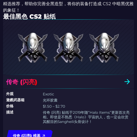
精选推荐，帮助你完善全黑造型，将你的装备打造成 CS2 中暗黑优雅
的象征！
最佳黑色 CS2 贴纸
传奇 (闪亮)
外观
Exotic
遊戲武器箱
光环胶囊
价格
$1.50 – $2.70
描述
传奇 (闪亮) 贴纸于2019年随“Halo Items”更新首次亮
相。即使是不熟悉《Halo》宇宙的人，也一定会欣赏
其醒目的Sangheili头骨设计！
传奇 (闪亮) 维基