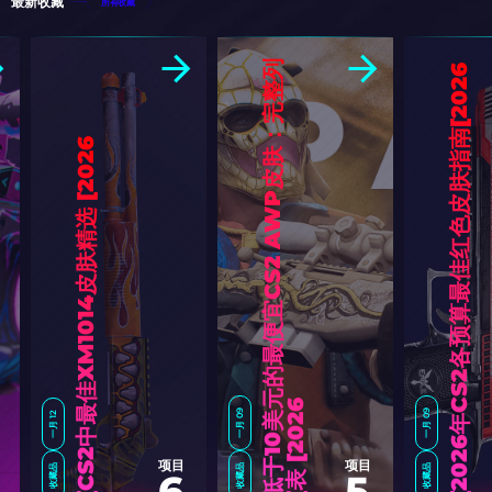
最新收藏
所有收藏
低
于
1
0
美
元
的
最
便
宜
C
S
2
A
W
P
皮
肤
：
完
整
列
表
[
2
0
2
6
]
6
]
6
]
一月 09
一月 09
一月 12
6
项目
项目
收藏品
收藏品
收藏品
6
5