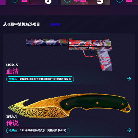
C
S
2
中
最
佳
X
M
1
0
1
4
皮
肤
精
选
[
2
0
2
2
0
2
年
C
S
2
各
预
算
最
佳
红
色
皮
肤
指
南
[
2
0
2
从收藏中随机精选项目
所有收藏
USP-S
血清
收藏品
2026年值得购买的15款CS2中最佳USP-S皮肤
穿肠刀
传说
收藏品
CS2 中最棒的肠刀皮肤：完整列表 [2026]