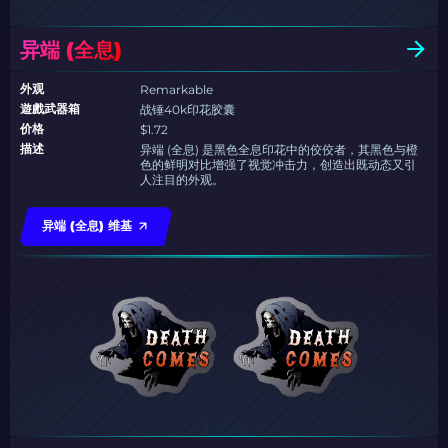
异端 (全息)
外观
Remarkable
遊戲武器箱
战锤40k印花胶囊
价格
$1.72
描述
异端 (全息) 是黑色全息印花中的佼佼者，其黑色与橙
色的鲜明对比增强了视觉冲击力，创造出既动态又引
人注目的外观。
异端 (全息) 维基