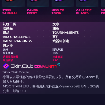
STEEL
CANON
NEW TO
GALACTIC
S
SAMURAI
EVENT
TOWN
PHASES
PR
礼物日历
文章
收藏品
测验
赠品
TOURNAMENTS
AIM CHALLENGE
事件
VALVE RANKINGS
武器箱创建
俱乐部
支持
隐私政策
服务条款
RSS
武器箱與遊戲
皮膚維基
周边商品
PRO
Skin.Club © 2026
您可以以最优惠的价格获取您喜爱的皮肤。所有交易通过Steam机
器人自动进行。
MOONTAIN LTD，塞浦路斯尼科西亚Kypranoros街13号，205办
公室，邮编1061
如果您是版权所有者，并在本网站发现侵犯您版权的内容，请通过电
子邮件 community@skin.club 与我们联系。我们将尽快审核您的