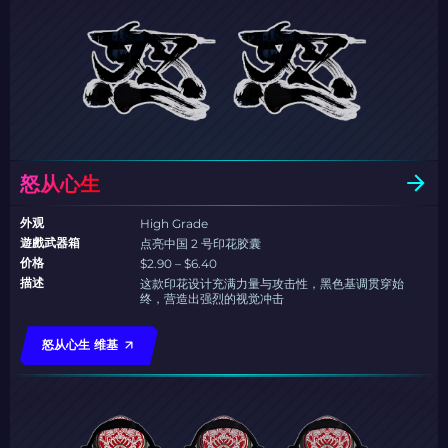
怒从心生
外观
High Grade
遊戲武器箱
点亮中国 2 号印花胶囊
价格
$2.90 – $6.40
描述
这款印花设计充满力量与攻击性，黑色基调贯穿始
终，营造出强烈的视觉冲击
怒从心生 维基