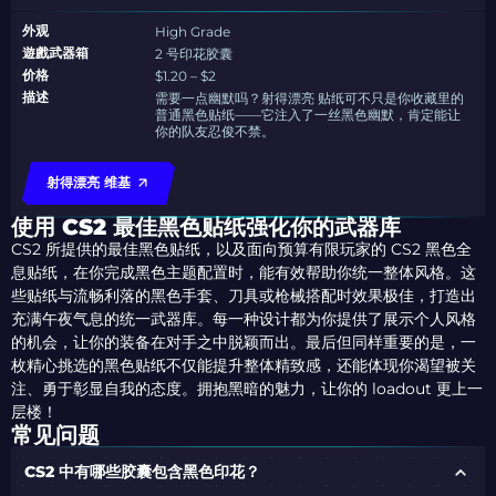
外观
High Grade
遊戲武器箱
2 号印花胶囊
价格
$1.20 – $2
描述
需要一点幽默吗？射得漂亮 贴纸可不只是你收藏里的
普通黑色贴纸——它注入了一丝黑色幽默，肯定能让
你的队友忍俊不禁。
射得漂亮 维基
使用 CS2 最佳黑色贴纸强化你的武器库
CS2 所提供的最佳黑色贴纸，以及面向预算有限玩家的 CS2 黑色全
息贴纸，在你完成黑色主题配置时，能有效帮助你统一整体风格。这
些贴纸与流畅利落的黑色手套、刀具或枪械搭配时效果极佳，打造出
充满午夜气息的统一武器库。每一种设计都为你提供了展示个人风格
的机会，让你的装备在对手之中脱颖而出。最后但同样重要的是，一
枚精心挑选的黑色贴纸不仅能提升整体精致感，还能体现你渴望被关
注、勇于彰显自我的态度。拥抱黑暗的魅力，让你的 loadout 更上一
层楼！
常见问题
CS2 中有哪些胶囊包含黑色印花？