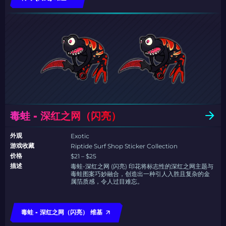
毒蛙 - 深红之网（闪亮）
外观
Exotic
游戏收藏
Riptide Surf Shop Sticker Collection
价格
$21 – $25
描述
毒蛙-深红之网 (闪亮) 印花将标志性的深红之网主题与
毒蛙图案巧妙融合，创造出一种引人入胜且复杂的金
属箔质感，令人过目难忘。
毒蛙 - 深红之网（闪亮） 维基