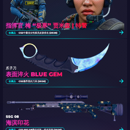
指挥官 梅 “极寒” 贾米森 | 特警
收藏品
CS2中最佳女性探员皮肤排名 [2026]
爪子刀
表面淬火 BLUE GEM
收藏品
CS2最昂贵的刀具 [2026]
SSG 08
海滨印花
收藏品
CS2 SSG 08最佳皮肤：排名列表 [2026]