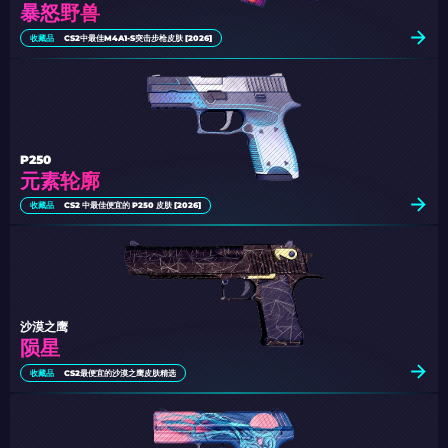
暴怒野兽
收藏品
CS2中最佳M4A1-S突击步枪皮肤 [2026]
P250
元素轮廓
收藏品
CS2 中最佳便宜的 P250 皮肤 [2026]
沙漠之鹰
陨星
收藏品
CS2最便宜的沙漠之鹰皮肤精选