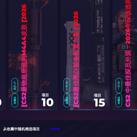
CS2 中最佳探员外观：2026年应该选择哪个
6
]
6
]
四月 27
一月 26
一月 09
项目
项目
0
10
15
收藏品
收藏品
收藏品
C
S
2
最
物
超
所
值
的
M
4
A
4
皮
肤
[
2
0
2
C
S
2
最
佳
黑
白
装
备
配
置
方
案
[
2
0
2
从收藏中随机精选项目
所有收藏