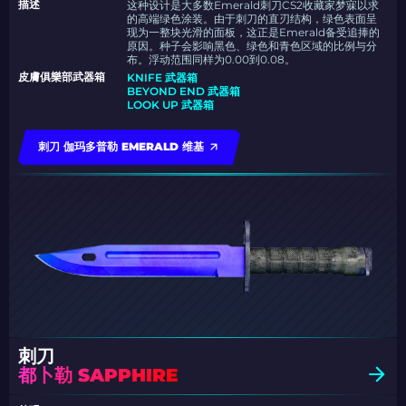
描述
这种设计是大多数Emerald刺刀CS2收藏家梦寐以求
的高端绿色涂装。由于刺刀的直刃结构，绿色表面呈
现为一整块光滑的面板，这正是Emerald备受追捧的
原因。种子会影响黑色、绿色和青色区域的比例与分
布。浮动范围同样为0.00到0.08。
皮膚俱樂部武器箱
KNIFE 武器箱
BEYOND END 武器箱
LOOK UP 武器箱
刺刀 伽玛多普勒 EMERALD 维基
刺刀
都卜勒 SAPPHIRE