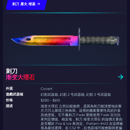
刺刀 屠夫 维基
刺刀
渐变大理石
外观
Covert
遊戲武器箱
幻彩武器箱, 幻彩 2 号武器箱, 幻彩 3 号武器箱
价格
$390 – $610
描述
渐变大理石 之所以能進榜，是因為刺刀能清楚地在整
片刀刃上展現三色佈局。這裡的圖案重要性高於許多
其他塗裝。它不像刺刀 Fade 那樣使用 Fade 百分比
來判定價值。相反地，刺刀 渐变大理石 的溢價主要由
是否屬於 Fire & Ice 來決定。Pattern #412 在這裡被
視為最佳選擇。在 CS2 中，紅色區域可能會顯得更偏