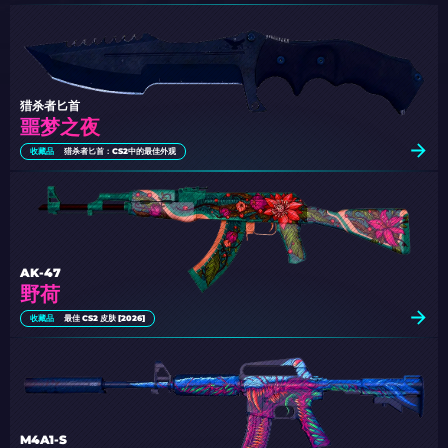
猎杀者匕首
噩梦之夜
收藏品
猎杀者匕首：CS2中的最佳外观
AK-47
野荷
收藏品
最佳 CS2 皮肤 [2026]
M4A1-S