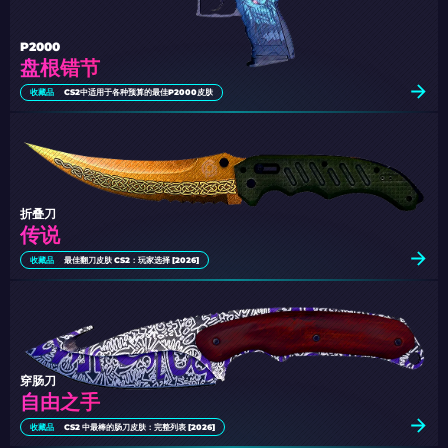
P2000
盘根错节
收藏品
CS2中适用于各种预算的最佳P2000皮肤
折叠刀
传说
收藏品
最佳翻刀皮肤 CS2：玩家选择 [2026]
穿肠刀
自由之手
收藏品
CS2 中最棒的肠刀皮肤：完整列表 [2026]