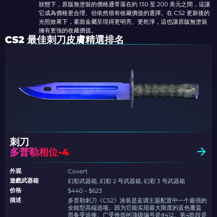
狀態下，原版無塗裝的價格通常落在約 130 至 200 美元之間，這讓
它成為價格更合理、但依然很有收藏價值的選擇。在 CS2 更新後的
光照效果下，素面金屬呈現得更明亮、更乾淨，這也讓原版無塗裝
擁有更強的收藏價值。
CS2 最佳刺刀皮膚精選排名
刺刀
多普勒相位-4
外观
Covert
遊戲武器箱
幻彩武器箱, 幻彩 2 号武器箱, 幻彩 3 号武器箱
价格
$440 – $623
描述
多普勒刺刀《CS2》涂装是蓝调主题配置中一个最强的
全能型高端选项。因为它能实现最大限度的蓝色覆盖
而备受追捧。广受推崇的顶级编号是#412。第4阶段是