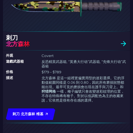
刺刀
北方森林
外观
Covert
遊戲武器箱
反恐精英武器箱, “英勇大行动”武器箱, “先锋大行动”武
器箱
价格
$179 – $789
描述
北方森林 是這一組裡更偏實用型的迷彩選擇。它的浮
動值範圍同樣是 0.06 到 0.80，因此所有磨損狀態都
能出現。最早可見的磨損會出現在護手與刀背上。和
狩猎网格
一樣，種子編號只會改變迷彩紋理的位置，
不存在特殊稀有種子。對於以低調配色為主的收藏來
說，它依然是很有存在感的選擇。
刺刀 北方森林 维基