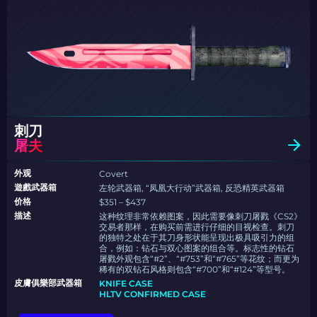
刺刀
屠夫
外观
Covert
遊戲武器箱
左轮武器箱, “凤凰大行动”武器箱, 反恐精英武器箱
价格
$351 – $437
描述
这种纹理非常依赖图案，因此需要像刺刀屠戮《CS2》
交易者那样，在购买前需进行仔细的目视检查。刺刀
的独特之处在于其刀身形状能呈现出极具吸引力的组
合，例如：钻石与双心图案的组合等。标志性的钻石
屠戮外观包含“#2”、“#753”和“#765”等花纹；而更为
稀有的双钻石风格则包含“#700”和“#124”等型号。
皮膚俱樂部武器箱
KNIFE CASE
HLTV CONFIRMED CASE