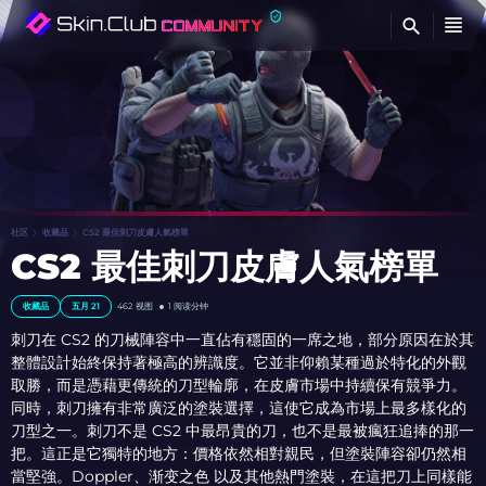
查
社区
收藏品
CS2 最佳刺刀皮膚人氣榜單
CS2 最佳刺刀皮膚人氣榜單
收藏品
五月 21
462
视图
1 阅读分钟
刺刀在 CS2 的刀械陣容中一直佔有穩固的一席之地，部分原因在於其
整體設計始終保持著極高的辨識度。它並非仰賴某種過於特化的外觀
取勝，而是憑藉更傳統的刀型輪廓，在皮膚市場中持續保有競爭力。
同時，刺刀擁有非常廣泛的塗裝選擇，這使它成為市場上最多樣化的
刀型之一。刺刀不是 CS2 中最昂貴的刀，也不是最被瘋狂追捧的那一
把。這正是它獨特的地方：價格依然相對親民，但塗裝陣容卻仍然相
當堅強。Doppler、渐变之色 以及其他熱門塗裝，在這把刀上同樣能