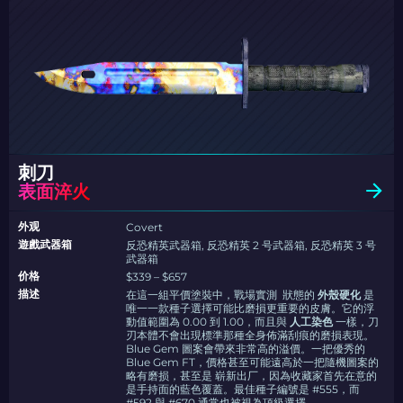
刺刀
表面淬火
外观
Covert
遊戲武器箱
反恐精英武器箱, 反恐精英 2 号武器箱, 反恐精英 3 号
武器箱
价格
$339 – $657
描述
在這一組平價塗裝中，戰場實測 狀態的
外殼硬化
是
唯一一款種子選擇可能比磨損更重要的皮膚。它的浮
動值範圍為 0.00 到 1.00，而且與
人工染色
一樣，刀
刃本體不會出現標準那種全身佈滿刮痕的磨損表現。
Blue Gem 圖案會帶來非常高的溢價。一把優秀的
Blue Gem FT，價格甚至可能遠高於一把隨機圖案的
略有磨损，甚至是 崭新出厂，因為收藏家首先在意的
是手持面的藍色覆蓋。最佳種子編號是 #555，而
#592 與 #670 通常也被視為頂級選擇。