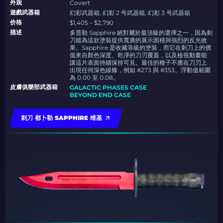
外观
Covert
遊戲武器箱
幻彩武器箱, 幻彩 2 号武器箱, 幻彩 3 号武器箱
价格
$1,405 – $2,790
描述
多普勒 Sapphire 絕對屬於最頂級的選擇之一，因為刺
刀能為這款塗裝提供寬廣的展示面積與強烈的反光效
果。Sapphire 是收藏等級的塗裝，而它在刺刀上的價
值來自顏色深度、乾淨的刀刃覆蓋，以及檢視動畫能
讓這片表面持續保持可見。最佳的種子不應在刀刃上
出現任何深色線條，例如 #273 與 #353。浮動值範圍
為 0.00 至 0.08。
皮膚俱樂部武器箱
GALACTIC PHASES CASE
BEYOND END CASE
刺刀 都卜勒 SAPPHIRE 维基