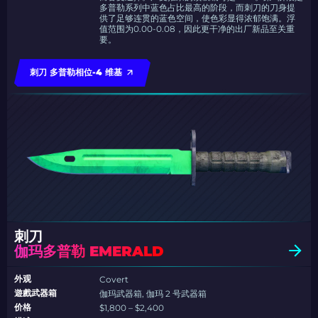
多普勒系列中蓝色占比最高的阶段，而刺刀的刀身提
供了足够连贯的蓝色空间，使色彩显得浓郁饱满。浮
值范围为0.00-0.08，因此更干净的出厂新品至关重
要。
刺刀 多普勒相位-4 维基
刺刀
伽玛多普勒 EMERALD
外观
Covert
遊戲武器箱
伽玛武器箱, 伽玛 2 号武器箱
价格
$1,800 – $2,400