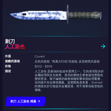
刺刀
人工染色
外观
Covert
遊戲武器箱
左轮武器箱, “凤凰大行动”武器箱, 反恐精英武器箱
价格
$202 – $309
描述
人工染色 是最強的低成本選擇之一。它的表現取決於
金屬紋理與反光效果。更高的磨損主要會讓包漿顏色
變得更深。種子編號的確會稍微影響表面紋理覆層，
但同樣不存在稀有圖案。從實際角度來看，Stained
的價值在於它能提供金屬質感，而不需要高級塗裝的
價格。
刺刀 人工染色 维基