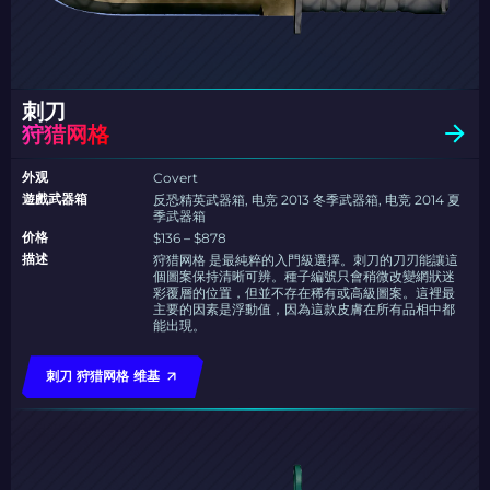
刺刀
狩猎网格
外观
Covert
遊戲武器箱
反恐精英武器箱, 电竞 2013 冬季武器箱, 电竞 2014 夏
季武器箱
价格
$136 – $878
描述
狩猎网格 是最純粹的入門級選擇。刺刀的刀刃能讓這
個圖案保持清晰可辨。種子編號只會稍微改變網狀迷
彩覆層的位置，但並不存在稀有或高級圖案。這裡最
主要的因素是浮動值，因為這款皮膚在所有品相中都
能出現。
刺刀 狩猎网格 维基