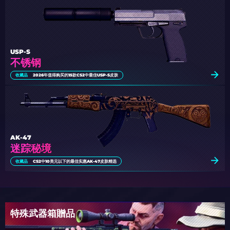
USP-S
不锈钢
收藏品
2026年值得购买的15款CS2中最佳USP-S皮肤
AK-47
迷踪秘境
收藏品
CS2中10美元以下的最佳实惠AK-47皮肤精选
特殊武器箱贈品