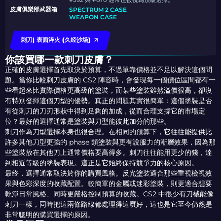
皮膚俱樂部武器箱
SPECTRUM 2 CASE
WEAPON CASE
刺刀| 表面淬火 (久经沙场)
你該買哪一款刺刀皮膚？
正確的皮膚選擇首先取決於預算，不過單靠價格並不足以解決這個問
題。當你比較刺刀皮膚的 CS2 陣容時，會發現每一個價位區間都有一
些看起來比實際價格更高級的塗裝，而某些塗裝雖然溢價很高，卻沒
有特別發揮這個刀型的優勢。真正的問題其實很簡單：這個塗裝是否
有從刺刀的刀刃形狀中得到足夠的加成，從而合理支撐它的市場定
位？最好的選擇通常是塗裝與刀型能彼此加分的那些。
刺刀作為刀型選擇本身也很合理。在相同的預算下，它往往能提供比
許多其他刀型更強的 phase 類塗裝與更有說服力的漸層效果，因為那
些塗裝放在其他刀上通常價格要高得多。刺刀往往能用更少的錢，達
到相近等級的塗裝表現。這正是它始終保持競爭力的核心原因。
最終，選擇通常取決於你的購買風格。反光塗裝適合那些重視檢視效
果與色彩深度的收藏配置。較簡單的金屬或迷彩塗裝，則更適合想要
乾淨日常風格、同時更嚴格控制預算的收藏。CS2 中很少有刀械能像
刺刀一樣，同時把這兩條路線都處理得這麼好，這也是它至今仍然是
非常聰明的購買選擇的原因。