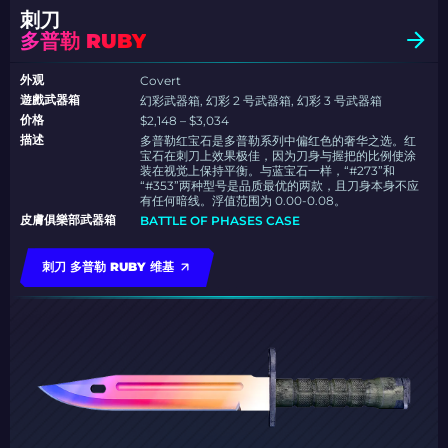
刺刀
多普勒 RUBY
外观
Covert
遊戲武器箱
幻彩武器箱, 幻彩 2 号武器箱, 幻彩 3 号武器箱
价格
$2,148 – $3,034
描述
多普勒红宝石是多普勒系列中偏红色的奢华之选。红
宝石在刺刀上效果极佳，因为刀身与握把的比例使涂
装在视觉上保持平衡。与蓝宝石一样，“#273”和
“#353”两种型号是品质最优的两款，且刀身本身不应
有任何暗线。浮值范围为 0.00-0.08。
皮膚俱樂部武器箱
BATTLE OF PHASES CASE
刺刀 多普勒 RUBY 维基