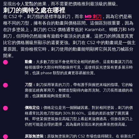
呈現出令人驚豔的效果，而不需要把價格推到最頂級的層級。
刺刀的獨特之處在哪裡
在 CS2 中，刺刀指的是標準版刺刀，而非
M9 刺刀
，因為它們是兩
種不同的刀型，擁有各自的動畫與價格區間。這個區別很重要，因為
在許多塗裝上，刺刀的 CS2 價格通常低於 Karambit、蝴蝶刀和 M9
刺刀，但同時仍然能擁有遊戲中最頂尖的皮膚。這把刀的辨識度其實
比它的價格層級所顯示的還要更強。刺刀在 CS2 中的動畫就是一個主
要原因。當你檢視它時，刺刀使用的動畫能明顯將它與其他刀械區分
開來。
動畫
：大多數刀型並不會使用完全相同的動作。這套動畫讓刀刃在
檢視循環中大部分時間都保持可見，這使得反光塗裝有更多展示時
間，也讓 phase 類型的皮膚更容易被欣賞。
刀型：
刺刀採用筆直的刀刃，帶有護手與握把末端的指環。它的輪
廓接近經典軍用刀，整體造型顯得內斂而克制。刀刃長而連續的表
面，也讓圖案能夠清楚展現。
價格定位：
價格定位是另一個關鍵因素。對於相同塗裝，刺刀的價
格通常比其他刀型低約 30% 到 60%。這樣的差距改變了購買邏
輯。即使某個塗裝放在高端刀型上看起來溢價過高，但放在刺刀上
仍然可能是合理的選擇，因為最終呈現出來的效果依然很高級。
原版無塗裝：
原版無塗裝刺刀的 CS2 市場也值得關注。在 崭新出厂