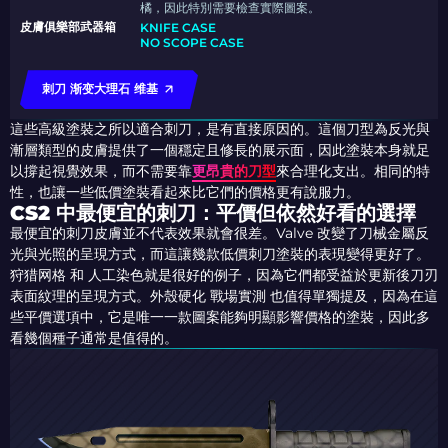
橘，因此特別需要檢查實際圖案。
皮膚俱樂部武器箱
KNIFE CASE
NO SCOPE CASE
刺刀 渐变大理石 维基
這些高級塗裝之所以適合刺刀，是有直接原因的。這個刀型為反光與
漸層類型的皮膚提供了一個穩定且修長的展示面，因此塗裝本身就足
以撐起視覺效果，而不需要靠
更昂貴的刀型
來合理化支出。相同的特
性，也讓一些低價塗裝看起來比它們的價格更有說服力。
CS2 中最便宜的刺刀：平價但依然好看的選擇
最便宜的刺刀皮膚並不代表效果就會很差。Valve 改變了刀械金屬反
光與光照的呈現方式，而這讓幾款低價刺刀塗裝的表現變得更好了。
狩猎网格 和 人工染色就是很好的例子，因為它們都受益於更新後刀刃
表面紋理的呈現方式。外殼硬化 戰場實測 也值得單獨提及，因為在這
些平價選項中，它是唯一一款圖案能夠明顯影響價格的塗裝，因此多
看幾個種子通常是值得的。