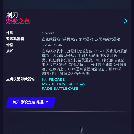
刺刀
渐变之色
外观
Covert
遊戲武器箱
左轮武器箱, “英勇大行动”武器箱, 反恐精英武器箱
价格
$394 – $647
描述
在高级涂装中，这是刺刀渐变色《CS2》买家最稳妥的
选项，因为该型号从刀尖到刀柄的渐变效果清晰可
见。此处的渐变百分比至关重要。刺刀渐变的渐变范
围大致在80%至100%之间，百分比越高通常溢价越显
著。在市场上，100%通常被视为全渐变，而99%和
98%则往往被归类为伪全渐变。
皮膚俱樂部武器箱
KNIFE CASE
MYSTIC HUNDRED CASE
FADE BATTLE CASE
刺刀 渐变之色 维基