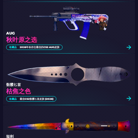
AUG
秋叶原之选
收藏品
2026年各价位最佳的CS2 AUG皮肤
骷髅匕首
枯焦之色
收藏品
最佳CS2骷髅匕首皮肤 [2026]
短剑