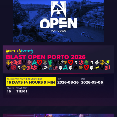
FUTURE
EVENTS
BLAST OPEN PORTO 2026
TIME LEFT UNTIL THE TOURNAMENT
开始
结束
16 DAYS 14 HOURS 9 MIN
2026-08-26
2026-09-06
TEAMS
VALVE TIER
16
TIER 1