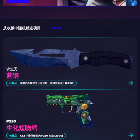
从收藏中随机精选项目
所有收藏
求生刀
蓝钢
收藏品
实惠的CS2求生匕首皮肤，值得您购买！[2026]
P250
生化短吻鳄
收藏品
CS2 中最佳便宜的 P250 皮肤 [2026]