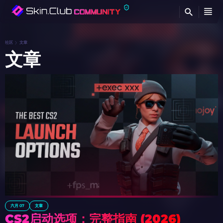
查
社区
文章
文章
六月 07
文章
CS2启动选项：完整指南 (2026)