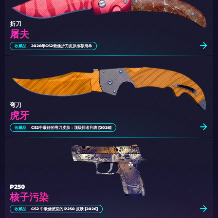
折刀
屠夫
收藏品
2026年CS2最佳折刀皮肤推荐清单
弯刀
虎牙
收藏品
CS2中最好的弯刀皮肤：顶级排名列表 [2026]
P250
核子污染
收藏品
CS2 中最佳便宜的 P250 皮肤 [2026]