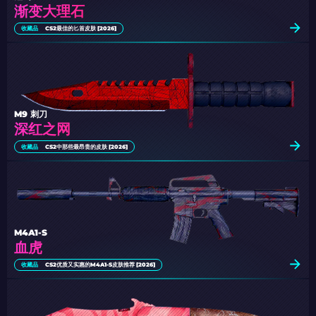
渐变大理石
收藏品
CS2最佳的匕首皮肤 [2026]
M9 刺刀
深红之网
收藏品
CS2中那些最昂贵的皮肤 [2026]
M4A1-S
血虎
收藏品
CS2优质又实惠的M4A1-S皮肤推荐 [2026]