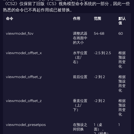
《CS2》仅保留了旧版《CS》视角模型命令系统的一部分，因此一些
熟悉的命令已不再起作用或已被替换。
命令
作用
范围
默认
值
viewmodel_fov
调整武器
54-68
60
在画面中
的大小
viewmodel_offset_x
水平位置
-2.5 到 2.5
根据
（左/
预设
右）
而变
化
viewmodel_offset_y
前后位置
-2 到 2
根据
预设
而变
化
viewmodel_offset_z
垂直位置
-2 到 2
根据
（上/
预设
下）
而变
化
viewmodel_presetpos
在预设之
1（桌
1
间切换
面），
2（经典）