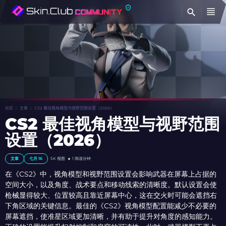
查
社区
文章
CS2 最佳视角模型与视野范围设置（2026）
CS2 最佳视角模型与视野范围
设置（2026）
文章
七月 16
5K 视图
1 阅读分钟
在《CS2》中，视角模型和视野范围设置会影响武器在屏幕上占据的
空间大小，以及角度、战术要点和移动线索的清晰度。默认设置会使
枪械显得较大、位置较高且靠近屏幕中心，这在交火时可能会遮挡右
下角区域的关键信息。最佳的《CS2》视角模型配置能减少不必要的
屏幕遮挡，使准星区域更加清晰，并有助于提升对角度的感知能力。