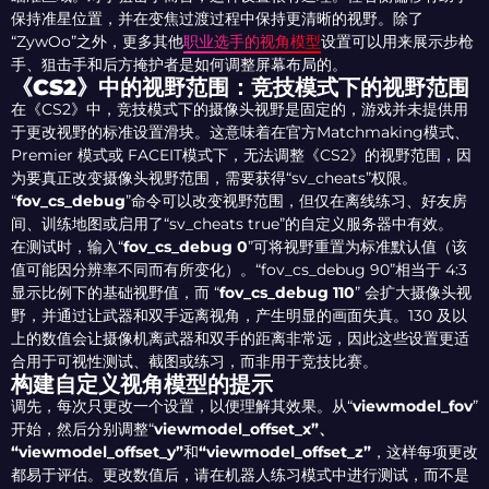
保持准星位置，并在变焦过渡过程中保持更清晰的视野。除了
“ZywOo”之外，更多其他
职业选手的视角模型
设置可以用来展示步枪
手、狙击手和后方掩护者是如何调整屏幕布局的。
《CS2》中的视野范围：竞技模式下的视野范围
在《CS2》中，竞技模式下的摄像头视野是固定的，游戏并未提供用
于更改视野的标准设置滑块。这意味着在官方Matchmaking模式、
Premier 模式或 FACEIT模式下，无法调整《CS2》的视野范围，因
为要真正改变摄像头视野范围，需要获得“sv_cheats”权限。
“
fov_cs_debug
”命令可以改变视野范围，但仅在离线练习、好友房
间、训练地图或启用了“sv_cheats true”的自定义服务器中有效。
在测试时，输入“
fov_cs_debug 0
”可将视野重置为标准默认值（该
值可能因分辨率不同而有所变化）。“fov_cs_debug 90”相当于 4:3
显示比例下的基础视野值，而 “
fov_cs_debug 110
” 会扩大摄像头视
野，并通过让武器和双手远离视角，产生明显的画面失真。130 及以
上的数值会让摄像机离武器和双手的距离非常远，因此这些设置更适
合用于可视性测试、截图或练习，而非用于竞技比赛。
构建自定义视角模型的提示
调先，每次只更改一个设置，以便理解其效果。从“
viewmodel_fov
”
开始，然后分别调整“
viewmodel_offset_x”、
“viewmodel_offset_y”
和
“viewmodel_offset_z”
，这样每项更改
都易于评估。更改数值后，请在机器人练习模式中进行测试，而不是