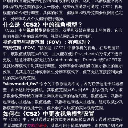
正确的设置能提升扫射控制和肩窥的可读性。此时，武器模型不再占
据玩家视野范围的那么大一部分。这些设置通常可通过《CS2》视角
模型的命令进行调整，具体的位置、偏移量和视野范围会根据角色定
位、分辨率以及个人偏好进行选择。
什么是《CS2》中的视角模型？
《CS2》中的
视角模型
是指武器、双手和双臂在屏幕上的位置。它会
影响各回合中的屏幕空间、视野范围以及角度判断。
视角模型与视野范围（FOV）：有何区别？
“视野范围（FOV）”
指的是《CS2》中摄像机的视角。在常规游戏
中，该数值被锁定为90度，且只能在使用“sv_cheats”的情况下进行
更改，这意味着玩家无法在Matchmaking、Premier或FACEIT等
竞技比赛模式中对其进行调整。分辨率会影响图像在显示器上的显示
效果，尤其是在拉伸或非原生分辨率模式下，但它无法直接控制摄像
机的实际视野范围。
“viewmodel_fov”
命令的工作原理则不同，因为它仅适用于武器模
型，而不适用于摄像机。其取值范围为 54 到 68，默认值为 60，该
参数会改变枪械在屏幕上肉眼看起来的远近程度。数值越高，武器看
起来越小且越远；数值越低，武器看起来越大且越近。这可以减少武
器模型带来的视觉干扰，但不会扩大玩家的实际视野范围。
如何在《CS2》中更改视角模型设置
在《CS2》中，可以通过两种方式更改视角模型设置：通过
游戏内设
置菜单
或通过
控制台命令
。菜单可用于简单的调整，而控制台则允许