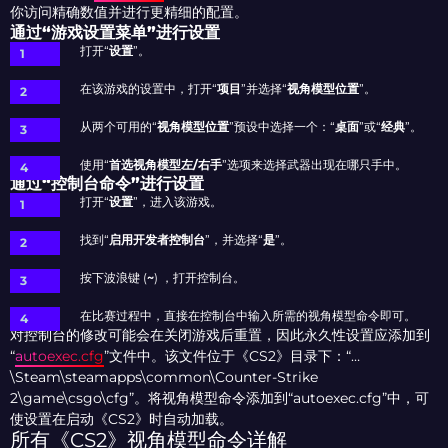
你访问精确数值并进行更精细的配置。
通过“游戏设置菜单”进行设置
打开“
设置
”。
在该游戏的设置中，打开“
项目
”并选择“
视角模型位置
”。
从两个可用的“
视角模型位置
”预设中选择一个：“
桌面
”或“
经典
”。
使用“
首选视角模型左/右手
”选项来选择武器出现在哪只手中。
通过“控制台命令”进行设置
打开“
设置
”，进入该游戏。
找到“
启用开发者控制台
”，并选择“
是
”。
按下波浪键 (
~
) ，打开控制台。
在比赛过程中，直接在控制台中输入所需的视角模型命令即可。
对控制台的修改可能会在关闭游戏后重置，因此永久性设置应添加到
“
autoexec.cfg
”文件中。该文件位于《CS2》目录下：“…
\Steam\steamapps\common\Counter-Strike
2\game\csgo\cfg”。将视角模型命令添加到“autoexec.cfg”中，可
使设置在启动《CS2》时自动加载。
所有《CS2》视角模型命令详解