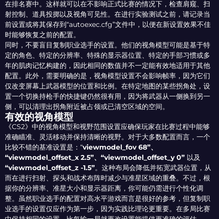
在排名赛中。这样就可以在不影响正式比赛的情况下，检查肩窥、扫
射控制、道具投掷以及视角可见性。在进行实验测试之前，请记录当
前设置或将其保存到“autoexec.cfg”文件中，以便在新设置效果不佳
时能够恢复之前的配置。
同时，不要盲目复制职业选手的设置。他们的视角模型可能是基于特
定的角色、特定的分辨率、特殊的显示器位置、特定的手部习惯或多
年的肌肉记忆构建的，因此相同的数值并不一定能有效地适用于其他
配置。此外，需要明确的是，视角模型设置不会影响帧率，因为它们
仅改变屏幕上武器模型的位置和比例。在特定地图的某些拐角处，设
置一个切换持枪手的快捷键仍然很有用，因为将武器从一侧换到另一
侧，可以清理出拐角附近被占领或已清空区域的空间。
有效的视角模型
《CS2》中的视角模型和视野范围设置应确保玩家在比赛过程中能够
准确瞄准、灵活移动并保持清晰的视野。对于大多数配置而言，一个
比较不错的基准设置是：“
viewmodel_fov 68”、
“viewmodel_offset_x 2.5”、“viewmodel_offset_y 0”
以及
“viewmodel_offset_z -1.5”
。这种布局会降低并拓宽武器位置，从
而在进行扫射、探头和战术布阵时减少与准星区域的重叠。不过，根
据你的分辨率、准星大小和显示器距离，你可能仍需进行个性化调
整。虽然职业选手的配置对高水平游戏而言是很好的参考，但复制职
业选手的设置仅应作为第一步，因为实践比理论更重要。在多局比赛