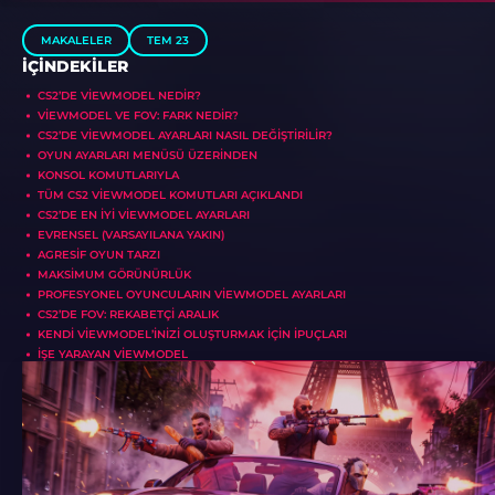
MAKALELER
TEM 23
İÇINDEKILER
CS2’DE VIEWMODEL NEDIR?
VIEWMODEL VE FOV: FARK NEDIR?
CS2’DE VIEWMODEL AYARLARI NASIL DEĞIŞTIRILIR?
OYUN AYARLARI MENÜSÜ ÜZERINDEN
KONSOL KOMUTLARIYLA
TÜM CS2 VIEWMODEL KOMUTLARI AÇIKLANDI
CS2’DE EN İYI VIEWMODEL AYARLARI
EVRENSEL (VARSAYILANA YAKIN)
AGRESIF OYUN TARZI
MAKSIMUM GÖRÜNÜRLÜK
PROFESYONEL OYUNCULARIN VIEWMODEL AYARLARI
CS2’DE FOV: REKABETÇI ARALIK
KENDI VIEWMODEL’INIZI OLUŞTURMAK İÇIN İPUÇLARI
İŞE YARAYAN VIEWMODEL