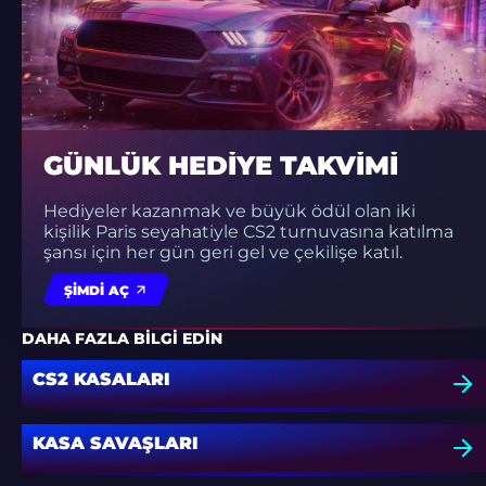
GÜNLÜK HEDIYE TAKVIMI
Hediyeler kazanmak ve büyük ödül olan iki
kişilik Paris seyahatiyle CS2 turnuvasına katılma
şansı için her gün geri gel ve çekilişe katıl.
ŞIMDI AÇ
DAHA FAZLA BILGI EDIN
CS2 KASALARI
KASA SAVAŞLARI