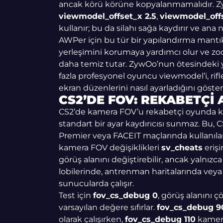
ancak körü körüne kopyalanmamalıdır.
viewmodel_offset_x 2.5
,
viewmodel_off
kullanır; bu da silahı sağa kaydırır ve ana
AWPer için bu tür bir yapılandırma mantıkl
yerleşimini korumaya yardımcı olur ve zoom
daha temiz tutar. ZywOo’nun ötesindeki y
fazla profesyonel oyuncu viewmodel’i, rifle
ekran düzenlerini nasıl ayarladığını göstere
CS2’DE FOV: REKABETÇI 
CS2’de kamera FOV’u rekabetçi oyunda kil
standart bir ayar kaydırıcısı sunmaz. Bu,
Premier veya FACEIT maçlarında kullanıl
kamera FOV değişiklikleri
sv_cheats
erişi
görüş alanını değiştirebilir, ancak yalnı
lobilerinde, antrenman haritalarında vey
sunucularda çalışır.
Test için
fov_cs_debug 0
, görüş alanını 
varsayılan değere sıfırlar.
fov_cs_debug 9
olarak çalışırken,
fov_cs_debug 110
kamera