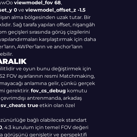
 ZywOo
viewmodel_fov 68
,
set_y 0
ve
viewmodel_offset_z -1.5
 nişan alma bölgesinden uzak tutar. Bir
ıdır. Sağ tarafa yapılan offset, nişangâh
 geçişleri sırasında görüş çizgilerini
apılandırmaları karşılaştırmak için daha
r’ların, AWPer’ların ve anchor’ların
bilir.
ARALIK
itlidir ve oyun bunu değiştirmek için
 CS2 FOV ayarlarının resmi Matchmaking,
amayacağı anlamına gelir, çünkü gerçek
mi gerektirir.
fov_cs_debug
komutu
zca çevrimdışı antrenmanda, arkadaş
a
sv_cheats true
etkin olan özel
çözünürlüğe bağlı olabilecek standart
0
, 4:3 kurulum için temel FOV değeri
 görüşünü genişletir ve perspektifi