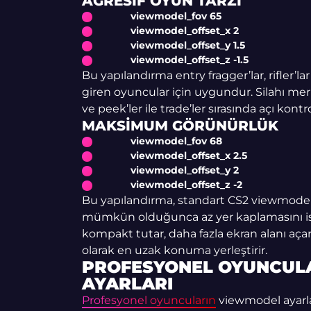
AGRESIF OYUN TARZI
viewmodel_fov 65
viewmodel_offset_x 2
viewmodel_offset_y 1.5
viewmodel_offset_z -1.5
Bu yapılandırma entry fragger’lar, rifler’l
giren oyuncular için uygundur. Silahı merke
ve peek’ler ile trade’ler sırasında açı kontr
MAKSIMUM GÖRÜNÜRLÜK
viewmodel_fov 68
viewmodel_offset_x 2.5
viewmodel_offset_y 2
viewmodel_offset_z -2
Bu yapılandırma, standart CS2 viewmodel s
mümkün olduğunca az yer kaplamasını is
kompakt tutar, daha fazla ekran alanı açar
olarak en uzak konuma yerleştirir.
PROFESYONEL OYUNCUL
AYARLARI
Profesyonel oyuncuların
viewmodel ayarlar