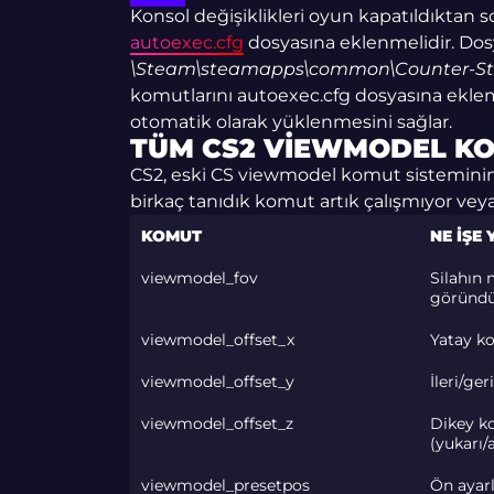
Konsol değişiklikleri oyun kapatıldıktan son
autoexec.cfg
dosyasına eklenmelidir. Dosy
\Steam\steamapps\common\Counter-Stri
komutlarını autoexec.cfg dosyasına ekle
otomatik olarak yüklenmesini sağlar.
TÜM CS2 VIEWMODEL KO
CS2, eski CS viewmodel komut sisteminin
birkaç tanıdık komut artık çalışmıyor vey
KOMUT
NE IŞE
viewmodel_fov
Silahın 
göründü
viewmodel_offset_x
Yatay k
viewmodel_offset_y
İleri/ge
viewmodel_offset_z
Dikey 
(yukarı/
viewmodel_presetpos
Ön ayarl