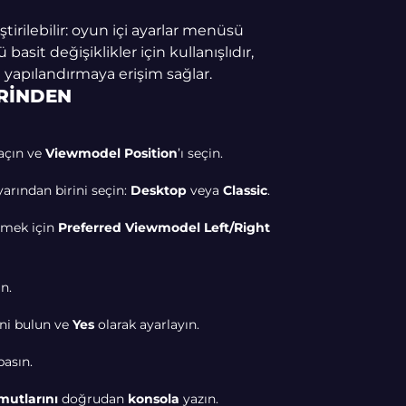
tirilebilir: oyun içi ayarlar menüsü
asit değişiklikler için kullanışlıdır,
 yapılandırmaya erişim sağlar.
RINDEN
çın ve
Viewmodel Position
’ı seçin.
arından birini seçin:
Desktop
veya
Classic
.
mek için
Preferred Viewmodel Left/Right
n.
ni bulun ve
Yes
olarak ayarlayın.
asın.
mutlarını
doğrudan
konsola
yazın.