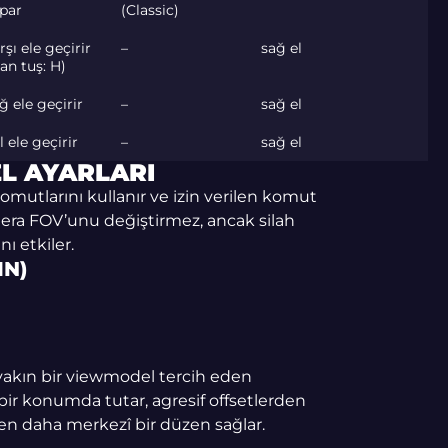
apar
(Classic)
rşı ele geçirir
–
sağ el
lan tuş: H)
ğ ele geçirir
–
sağ el
l ele geçirir
–
sağ el
EL AYARLARI
mutlarını kullanır ve izin verilen komut
amera FOV’unu değiştirmez, ancak silah
ı etkiler.
IN)
 yakın bir viewmodel tercih eden
bir konumda tutar, agresif offsetlerden
en daha merkezî bir düzen sağlar.