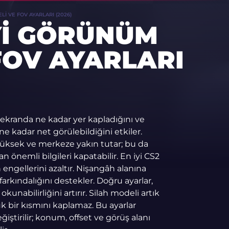
I VE FOV AYARLARI (2026)
İYI GÖRÜNÜM
FOV AYARLARI
 ekranda ne kadar yer kapladığını ve
n ne kadar net görülebildiğini etkiler.
yüksek ve merkeze yakın tutar; bu da
n önemli bilgileri kapatabilir. En iyi CS2
engellerini azaltır. Nişangâh alanına
 farkındalığını destekler. Doğru ayarlar,
unabilirliğini artırır. Silah modeli artık
 bir kısmını kaplamaz. Bu ayarlar
ştirilir; konum, offset ve görüş alanı