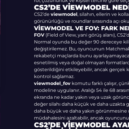
rol, çözünürlük ve kişisel tercihe göre seçil
CS2’DE VIEWMODEL NED
CS2’de
viewmodel
, silahın, ellerin ve k
görünürlüğü ve roundlar sırasında açı oku
VIEWMODEL VE FOV: FARK NE
FOV
(Field of View, yani görüş alanı), CS2
Normal oyunda bu değer 90 dereceye kili
değiştirilemez. Bu, oyuncunun Matchmak
rekabetçi maçlarda bunu ayarlayamayacağı
esnetilmiş veya doğal olmayan formatla
gösterildiğini etkileyebilir, ancak gerç
kontrol sağlamaz.
viewmodel_fov
komutu farklı çalışır, çün
modeline uygulanır. Aralığı 54 ile 68 arasın
ekranda ne kadar yakın veya uzak göründ
değer silahı daha küçük ve daha uzakta g
daha büyük ve daha yakın görünmesine ne
müdahalesini azaltabilir, ancak oyuncunun
CS2’DE VIEWMODEL AYAR