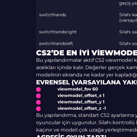
geçiş y
switchhands
Silahı ka
(varsayı
switchhandsright
Silahı sa
switchhandsleft
Silahı so
CS2’DE EN İYI VIEWMOD
Bu yapılandırmalar aktif CS2 viewmodel ko
aralıkları içinde kalır. Değerler gerçek k
modelinin ekranda ne kadar yer kapladığın
EVRENSEL (VARSAYILANA YAK
viewmodel_fov 60
viewmodel_offset_x 1
viewmodel_offset_y 1
viewmodel_offset_z -1
Bu yapılandırma, standart CS2 ayarlarına
oyuncular için uygundur. Silahı kontrollü 
kaçınır ve modeli çok uzağa yerleştirmed