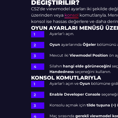
DEĞIŞTIRILIR?
CS2’de viewmodel ayarları iki şekilde değiş
üzerinden veya
konsol
komutlarıyla. Menü b
konsol ise hassas değerlere ve daha derin
OYUN AYARLARI MENÜSÜ ÜZE
Ayarlar’ı açın.
Oyun
ayarlarında
Öğeler
bölümünü a
Mevcut iki
Viewmodel Position
ön ay
Silahın
hangi elde görüneceğini
seç
Handedness
seçeneğini kullanın.
KONSOL KOMUTLARIYLA
Ayarlar’ı açın ve
Oyun
bölümüne gidi
Enable Developer Console
seçeneği
Konsolu açmak için
tilde tuşuna (~)
b
Maç sırasında
gerekli viewmodel ko