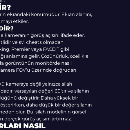
ir.
IR?
olların ekrandaki konumudur. Ekran alanını,
mayı etkiler.
DIR?
’de kameranın görüş açısını ifade eder.
tlidir ve sv_cheats olmadan
ing, Premier veya FACEIT gibi
 anlamına gelir. Çözünürlük, özellikle
rda görüntünün monitörde nasıl
ek kamera FOV’u üzerinde doğrudan
kü kameraya değil yalnızca silah
dadır, varsayılan değeri 60’tır ve silahın
üğünü değiştirir. Daha yüksek bir
österirken, daha düşük bir değer silahın
den olur. Bu, silah modelinin görsel
 gerçek görüş açısını artırmaz.
LARI NASIL