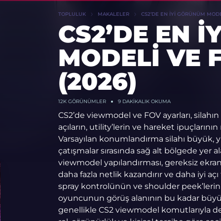
TOPLULUK
MAKALELER
CS2’DE EN İYI GÖRÜNÜM MODEL
CS2’DE EN 
MODELI VE 
(2026)
12K
GÖRÜNÜMLER
9 DAKIKALIK OKUMA
CS2’de viewmodel ve FOV ayarları, silahın
açıların, utility’lerin ve hareket ipuçlarını
Varsayılan konumlandırma silahı büyük, 
çatışmalar sırasında sağ alt bölgede yer ala
viewmodel yapılandırması, gereksiz ekran 
daha fazla netlik kazandırır ve daha iyi açı
spray kontrolünün ve shoulder peek’lerin ok
oyuncunun görüş alanının bu kadar büyük
genellikle CS2 viewmodel komutlarıyla deği