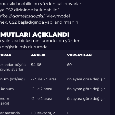
ra sıfırlanabilir, bu yüzden kalıcı ayarlar
a CS2 dizininde bulunabilir: “
…
ke 2\game\csgo\cfg.
” Viewmodel
mek, CS2 başladığında yapılandırmanın
MUTLARI AÇIKLANDI
 yalnızca bir kısmını korudu; bu yüzden
a değiştirilmiş durumda.
 YARAR
ARALIK
VARSAYILAN
ne kadar büyük
54-68
60
ğünü ayarlar
onum (sol/sağ)
-2.5 ile 2.5 arası
ön ayara göre değişir
ri konum
-2 ile 2 arası
ön ayara göre değişir
konum
-2 ile 2 arası
ön ayara göre değişir
aşağı)
ar arasında
1 (Desktop), 2
1