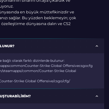
onlarının sırlarını ortaya çıkardık ve
nuyoruz.
ünyasında en büyük müttefikinizdir ve
ızı sağlar. Bu yüzden beklemeyin; çok
 özelleştirme dünyasına dalın ve CS2
ULUNUR?
 bağlı olarak farklı dizinlerde bulunur:
mappscommonCounter-Strike Global Offensivecsgocfg
am/steamapps/common/Counter-Strike Global
unter-Strike Global Offensive/csgo/cfg/
LUŞTURABILIRIM?