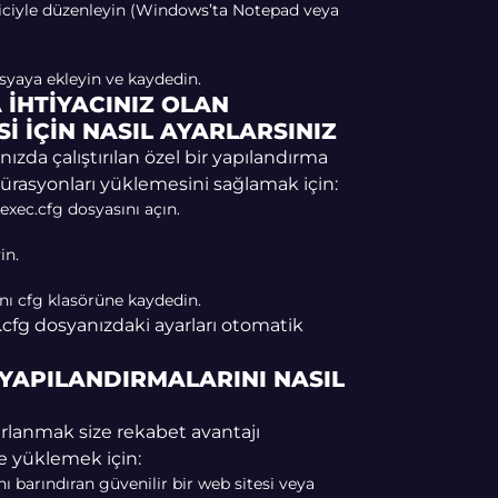
iciyle düzenleyin (Windows’ta Notepad veya
osyaya ekleyin ve kaydedin.
 IHTIYACINIZ OLAN
 IÇIN NASIL AYARLARSINIZ
ızda çalıştırılan özel bir yapılandırma
gürasyonları yüklemesini sağlamak için:
exec.cfg dosyasını açın.
in.
ynı cfg klasörüne kaydedin.
.cfg dosyanızdaki ayarları otomatik
YAPILANDIRMALARINI NASIL
arlanmak size rekabet avantajı
ve yüklemek için:
 barındıran güvenilir bir web sitesi veya