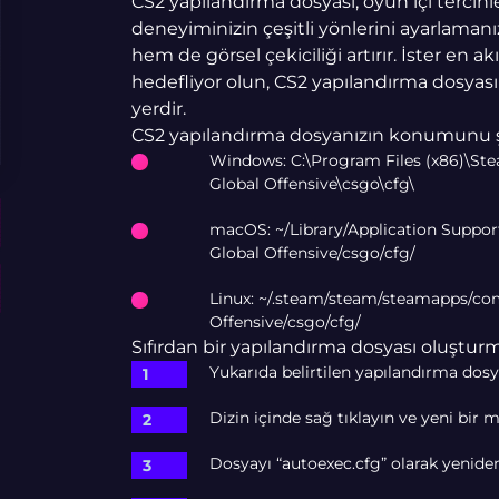
CS2 yapılandırma dosyası, oyun içi tercihler
deneyiminizin çeşitli yönlerini ayarlama
hem de görsel çekiciliği artırır. İster en akı
hedefliyor olun, CS2 yapılandırma dosya
yerdir.
CS2 yapılandırma dosyanızın konumunu şu 
Windows: C:\Program Files (x86)\S
Global Offensive\csgo\cfg\
macOS: ~/Library/Application Supp
Global Offensive/csgo/cfg/
Linux: ~/.steam/steam/steamapps/co
Offensive/csgo/cfg/
Sıfırdan bir yapılandırma dosyası oluşturma
Yukarıda belirtilen yapılandırma dos
Dizin içinde sağ tıklayın ve yeni bir 
Dosyayı “autoexec.cfg” olarak yeniden