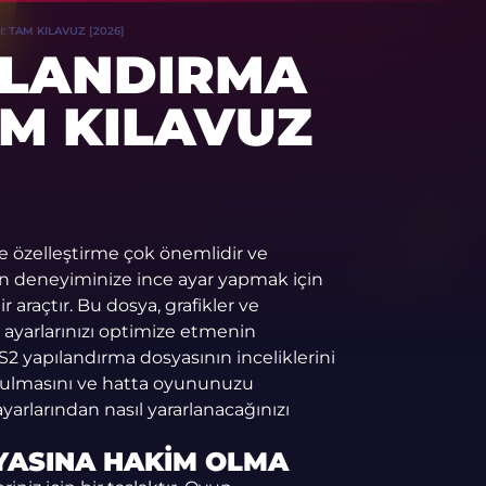
: TAM KILAVUZ [2026]
ILANDIRMA
AM KILAVUZ
 özelleştirme çok önemlidir ve
yun deneyiminize ince ayar yapmak için
 araçtır. Bu dosya, grafikler ve
 ayarlarınızı optimize etmenin
S2 yapılandırma dosyasının inceliklerini
rulmasını ve hatta oyununuzu
yarlarından nasıl yararlanacağınızı
YASINA HAKIM OLMA