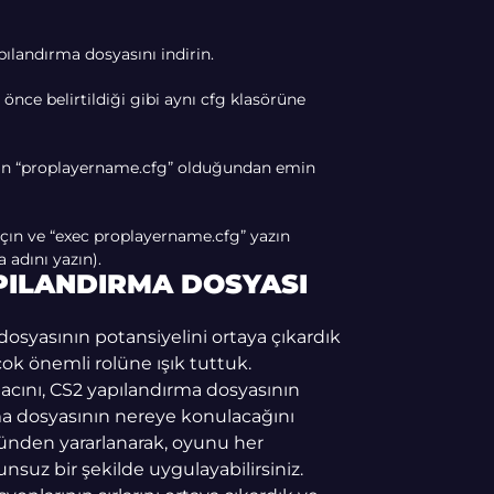
pılandırma dosyasını indirin.
önce belirtildiği gibi aynı cfg klasörüne
nın “proplayername.cfg” olduğundan emin
açın ve “exec proplayername.cfg” yazın
 adını yazın).
APILANDIRMA DOSYASI
osyasının potansiyelini ortaya çıkardık
ok önemli rolüne ışık tuttuk.
amacını, CS2 yapılandırma dosyasının
 dosyasının nereye konulacağını
sünden yararlanarak, oyunu her
runsuz bir şekilde uygulayabilirsiniz.