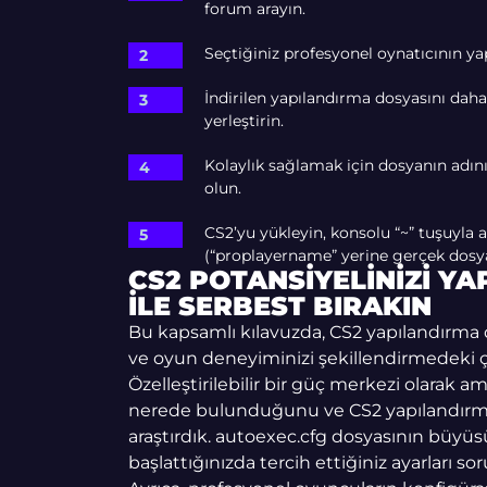
forum arayın.
Seçtiğiniz profesyonel oynatıcının ya
İndirilen yapılandırma dosyasını daha 
yerleştirin.
Kolaylık sağlamak için dosyanın adı
olun.
CS2’yu yükleyin, konsolu “~” tuşuyla 
(“proplayername” yerine gerçek dosya
CS2 POTANSIYELINIZI Y
ILE SERBEST BIRAKIN
Bu kapsamlı kılavuzda, CS2 yapılandırma d
ve oyun deneyiminizi şekillendirmedeki ç
Özelleştirilebilir bir güç merkezi olarak 
nerede bulunduğunu ve CS2 yapılandırma
araştırdık. autoexec.cfg dosyasının büyü
başlattığınızda tercih ettiğiniz ayarları so