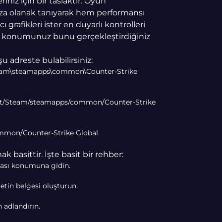
iniz için bir taslaktır. Oyun
nıza olanak tanıyarak hem performansı
cı grafikleri ister en duyarlı kontrolleri
sı konumunuz bunu gerçekleştirdiğiniz
adreste bulabilirsiniz:
team\steamapps\common\Counter-Strike
ort/Steam/steamapps/common/Counter-Strike
mmon/Counter-Strike Global
k basittir. İşte basit bir rehber:
yası konumuna gidin.
metin belgesi oluşturun.
 adlandırın.