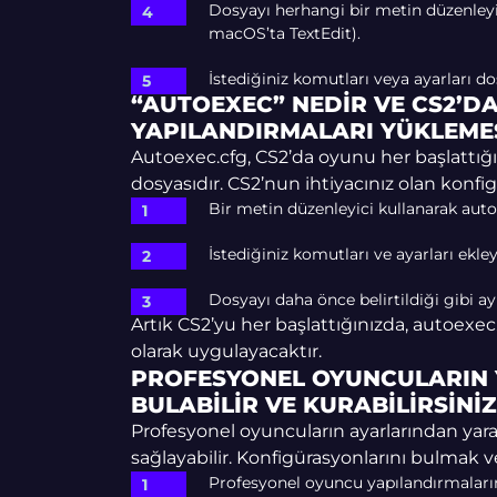
Dosyayı herhangi bir metin düzenley
macOS’ta TextEdit).
İstediğiniz komutları veya ayarları d
“AUTOEXEC” NEDIR VE CS2’DA
YAPILANDIRMALARI YÜKLEMESI
Autoexec.cfg, CS2’da oyunu her başlattığın
dosyasıdır. CS2’nun ihtiyacınız olan konfi
Bir metin düzenleyici kullanarak auto
İstediğiniz komutları ve ayarları ekley
Dosyayı daha önce belirtildiği gibi a
Artık CS2’yu her başlattığınızda, autoexec
olarak uygulayacaktır.
PROFESYONEL OYUNCULARIN 
BULABILIR VE KURABILIRSINIZ
Profesyonel oyuncuların ayarlarından yar
sağlayabilir. Konfigürasyonlarını bulmak 
Profesyonel oyuncu yapılandırmalarını