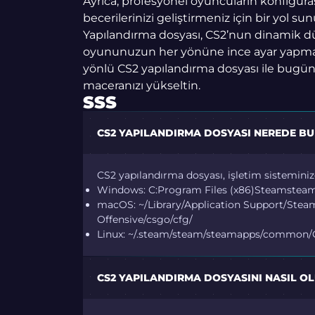
Ayrıca, profesyonel oyuncuların konfigürasy
becerilerinizi geliştirmeniz için bir yol su
Yapılandırma dosyası, CS2’nun dinamik d
oyununuzun her yönüne ince ayar yapman
yönlü CS2 yapılandırma dosyası ile bugün
maceranızı yükseltin.
SSS
CS2 YAPILANDIRMA DOSYASI NEREDE B
CS2 yapılandırma dosyası, işletim sisteminize
Windows: C:Program Files (x86)Steamstea
macOS: ~/Library/Application Support/Ste
Offensive/csgo/cfg/
Linux: ~/.steam/steam/steamapps/common/Co
CS2 YAPILANDIRMA DOSYASINI NASIL O