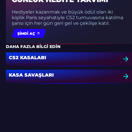
Hediyeler kazanmak ve büyük ödül olan iki
kişilik Paris seyahatiyle CS2 turnuvasına katılma
şansı için her gün geri gel ve çekilişe katıl.
ŞIMDI AÇ
DAHA FAZLA BILGI EDIN
CS2 KASALARI
KASA SAVAŞLARI