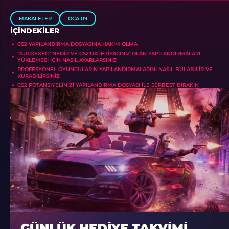
MAKALELER
OCA 09
İÇINDEKILER
CS2 YAPILANDIRMA DOSYASINA HAKIM OLMA
"AUTOEXEC" NEDIR VE CS2'DA IHTIYACINIZ OLAN YAPILANDIRMALARI
YÜKLEMESI IÇIN NASIL AYARLARSINIZ
PROFESYONEL OYUNCULARIN YAPILANDIRMALARINI NASIL BULABILIR VE
KURABILIRSINIZ
CS2 POTANSIYELINIZI YAPILANDIRMA DOSYASI ILE SERBEST BIRAKIN
GÜNLÜK HEDIYE TAKVIMI