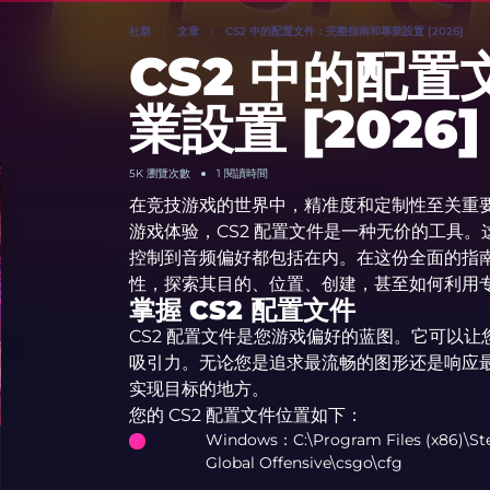
社群
文章
CS2 中的配置文件：完整指南和專業設置 [2026]
CS2 中的配
業設置 [2026]
5K 瀏覽次數
1 閱讀時間
在竞技游戏的世界中，精准度和定制性至关重要
游戏体验，CS2 配置文件是一种无价的工具
控制到音频偏好都包括在内。在这份全面的指南中
性，探索其目的、位置、创建，甚至如何利用
掌握 CS2 配置文件
CS2 配置文件是您游戏偏好的蓝图。它可以
吸引力。无论您是追求最流畅的图形还是响应最
实现目标的地方。
您的 CS2 配置文件位置如下：
Windows：C:\Program Files (x86)\S
Global Offensive\csgo\cfg