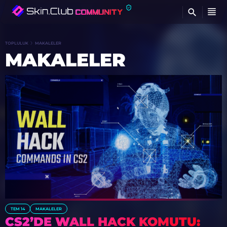
BU
TOPLULUK
MAKALELER
MAKALELER
TEM 14
MAKALELER
CS2’DE WALL HACK KOMUTU: