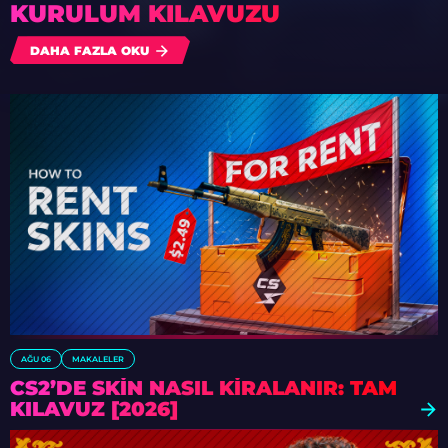
KURULUM KILAVUZU
DAHA FAZLA OKU
AĞU 06
MAKALELER
CS2’DE SKIN NASIL KIRALANIR: TAM
KILAVUZ [2026]