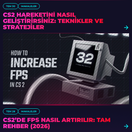
TEM 30
MAKALELER
CS2 HAREKETINI NASIL
GELIŞTIRIRSINIZ: TEKNIKLER VE
STRATEJILER
TEM 28
MAKALELER
CS2’DE FPS NASIL ARTIRILIR: TAM
REHBER (2026)