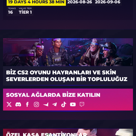
19 DAYS 4 HOURS 38 MIN
2026-08-26
2026-09-06
TEAMS
VALVE TIER
16
TIER 1
BIZ CS2 OYUNU HAYRANLARI VE SKIN
SEVERLERDEN OLUŞAN BIR TOPLULUĞUZ
SOSYAL AĞLARDA BIZE KATILIN
ÖZEL KASA EŞANTİYONLAR