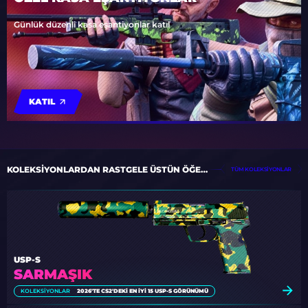
Günlük düzenli kasa eşantiyonlar katıl
KATIL
KOLEKSIYONLARDAN RASTGELE ÜSTÜN ÖĞELER
TÜM KOLEKSIYONLAR
USP-S
SARMAŞIK
KOLEKSIYONLAR
2026'TE CS2'DEKI EN İYI 15 USP-S GÖRÜNÜMÜ