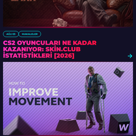
AĞU 03
MAKALELER
CS2 OYUNCULARI NE KADAR
KAZANIYOR: SKIN.CLUB
İSTATISTIKLERI [2026]