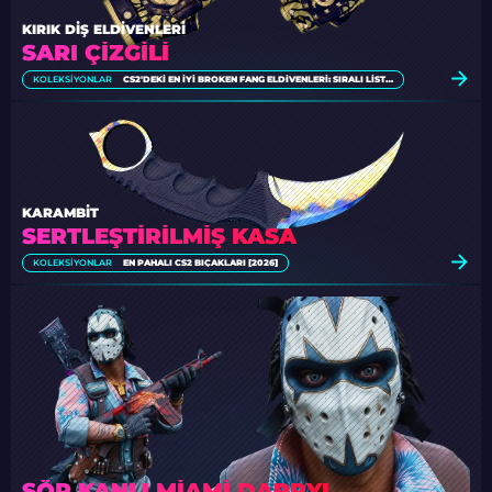
KIRIK DIŞ ELDIVENLERI
SARI ÇIZGILI
KOLEKSIYONLAR
CS2'DEKI EN İYI BROKEN FANG ELDIVENLERI: SIRALI LISTE [2026]
KARAMBIT
SERTLEŞTIRILMIŞ KASA
KOLEKSIYONLAR
EN PAHALI CS2 BIÇAKLARI [2026]
SÖR KANLI MIAMI DARRYL