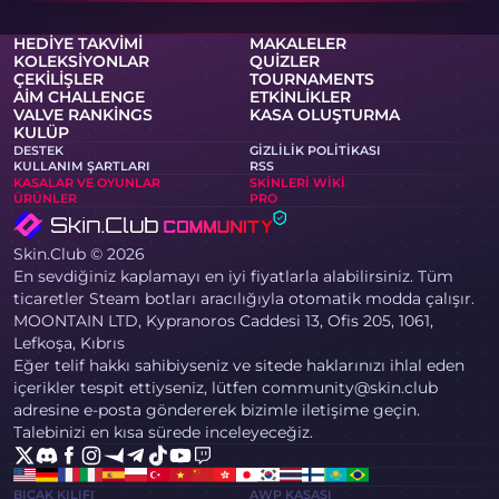
HEDIYE TAKVIMI
MAKALELER
KOLEKSIYONLAR
QUIZLER
ÇEKILIŞLER
TOURNAMENTS
AIM CHALLENGE
ETKINLIKLER
VALVE RANKINGS
KASA OLUŞTURMA
KULÜP
DESTEK
GIZLILIK POLITIKASI
KULLANIM ŞARTLARI
RSS
KASALAR VE OYUNLAR
SKINLERI WIKI
ÜRÜNLER
PRO
Skin.Club © 2026
En sevdiğiniz kaplamayı en iyi fiyatlarla alabilirsiniz. Tüm
ticaretler Steam botları aracılığıyla otomatik modda çalışır.
MOONTAIN LTD, Kypranoros Caddesi 13, Ofis 205, 1061,
Lefkoşa, Kıbrıs
Eğer telif hakkı sahibiyseniz ve sitede haklarınızı ihlal eden
içerikler tespit ettiyseniz, lütfen community@skin.club
adresine e-posta göndererek bizimle iletişime geçin.
Talebinizi en kısa sürede inceleyeceğiz.
BIÇAK KILIFI
AWP KASASI