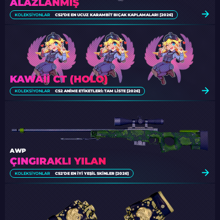
ALAZLANMIŞ
KOLEKSIYONLAR
CS2’DE EN UCUZ KARAMBIT BIÇAK KAPLAMALARI [2026]
KAWAII CT (HOLO)
KOLEKSIYONLAR
CS2 ANIME ETIKETLERI: TAM LISTE [2026]
AWP
ÇINGIRAKLI YILAN
KOLEKSIYONLAR
CS2'DE EN İYI YEŞIL SKINLER [2026]