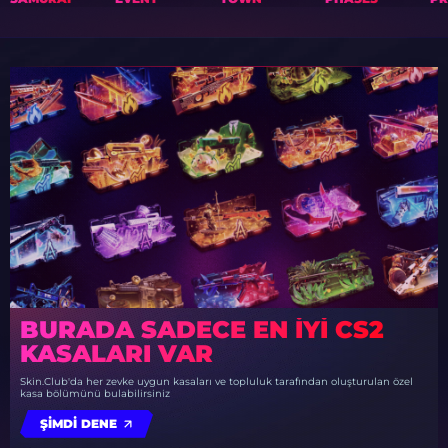
BURADA SADECE EN IYI CS2
KASALARI VAR
Skin.Club'da her zevke uygun kasaları ve topluluk tarafından oluşturulan özel
kasa bölümünü bulabilirsiniz
ŞIMDI DENE