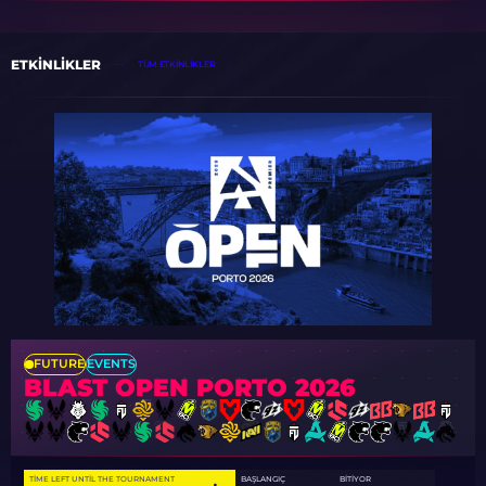
ETKINLIKLER
TÜM ETKINLIKLER
FUTURE
EVENTS
BLAST OPEN PORTO 2026
TIME LEFT UNTIL THE TOURNAMENT
BAŞLANGIÇ
BITIYOR