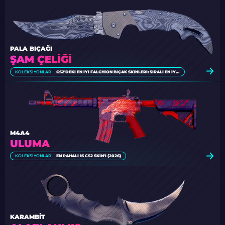
PALA BIÇAĞI
ŞAM ÇELIĞI
KOLEKSIYONLAR
CS2'DEKI EN İYI FALCHION BIÇAK SKINLERI: SIRALI EN İYI LISTE
M4A4
ULUMA
KOLEKSIYONLAR
EN PAHALI 16 CS2 SKIN'I (2026)
KARAMBIT