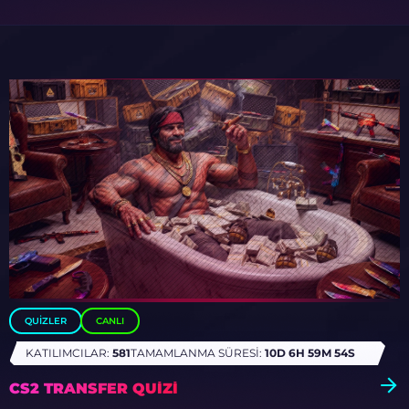
QUIZLER
CANLI
KATILIMCILAR:
581
TAMAMLANMA SÜRESI:
10D 6H 59M 50S
CS2 TRANSFER QUIZI