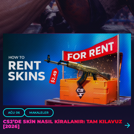
AĞU 06
MAKALELER
CS2’DE SKIN NASIL KIRALANIR: TAM KILAVUZ
[2026]