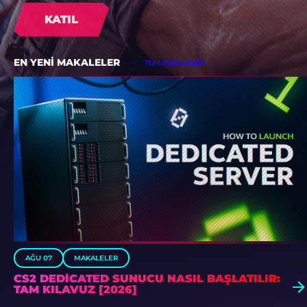
ŞIMDI AÇ
KATIL
KATIL
KATIL
EN YENI MAKALELER
TÜM MAKALELER
AĞU 07
MAKALELER
CS2 DEDICATED SUNUCU NASIL BAŞLATILIR:
TAM KILAVUZ [2026]