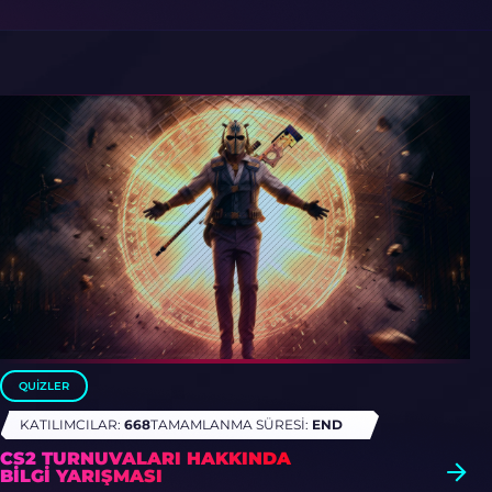
QUIZLER
KATILIMCILAR:
668
TAMAMLANMA SÜRESI:
END
CS2 TURNUVALARI HAKKINDA
BILGI YARIŞMASI