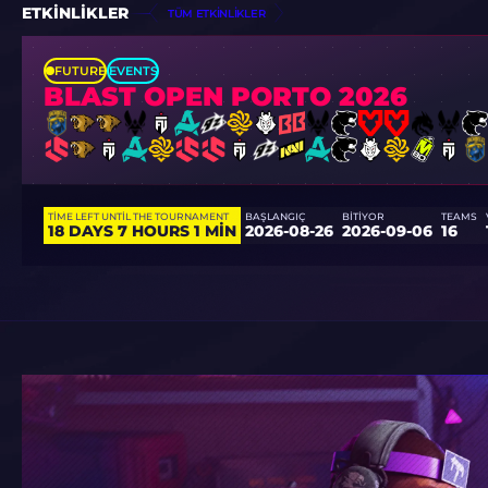
ETKINLIKLER
TÜM ETKINLIKLER
FUTURE
EVENTS
BLAST OPEN PORTO 2026
TIME LEFT UNTIL THE TOURNAMENT
BAŞLANGIÇ
BITIYOR
TEAMS
18 DAYS 7 HOURS 1 MIN
2026-08-26
2026-09-06
16