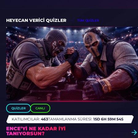
HEYECAN VERICI QUIZLER
TÜM QUIZLER
QUIZLER
CANLI
KATILIMCILAR:
463
TAMAMLANMA SÜRESI:
15D 6H 59M 50S
ENCE’YI NE KADAR IYI
TANIYORSUN?