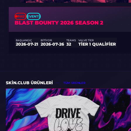
PAST
EVENTS
BLAST BOUNTY 2026 SEASON 2
BAŞLANGIÇ
BITIYOR
TEAMS
VALVE TIER
2026-07-21
2026-07-26
32
TIER 1 QUALIFIER
SKIN.CLUB ÜRÜNLERI
TÜM ÜRÜNLER