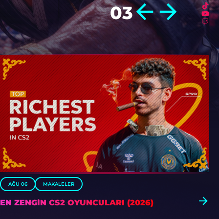
04
AĞU 06
MAKALELER
EN ZENGIN CS2 OYUNCULARI (2026)