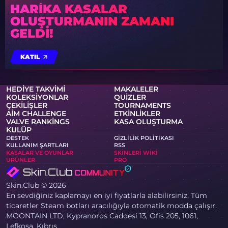
HARIKA KASALAR
OLUŞTURMANIN ZAMANI
GELDI!
KATIL
HEDIYE TAKVIMI
MAKALELER
KOLEKSIYONLAR
QUIZLER
ÇEKILIŞLER
TOURNAMENTS
AIM CHALLENGE
ETKINLIKLER
VALVE RANKINGS
KASA OLUŞTURMA
KULÜP
DESTEK
GIZLILIK POLITIKASI
KULLANIM ŞARTLARI
RSS
KASALAR VE OYUNLAR
SKINLERI WIKI
ÜRÜNLER
PRO
Skin.Club © 2026
En sevdiğiniz kaplamayı en iyi fiyatlarla alabilirsiniz. Tüm
ticaretler Steam botları aracılığıyla otomatik modda çalışır.
MOONTAIN LTD, Kypranoros Caddesi 13, Ofis 205, 1061,
Lefkoşa, Kıbrıs