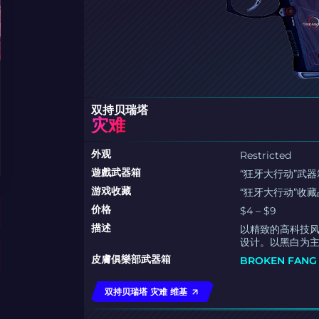
双持贝瑞塔
灾难
外观
Restricted
遊戲武器箱
“狂牙大行动”武器
游戏收藏
“狂牙大行动”收藏
价格
$4 – $9
描述
以精致的高科技风
设计。以黑白为
皮膚俱樂部武器箱
BROKEN FAN
双持贝瑞塔 灾难 维基