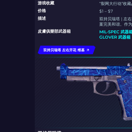
游戏收藏
“裂网大行动”收藏
价格
$1 – $7
描述
双持贝瑞塔 | 
案完美和谐。作
皮膚俱樂部武器箱
MIL-SPEC 武器
GLOVER 武器箱
双持贝瑞塔 左右开花 维基