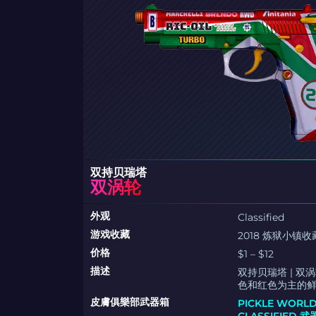
双持贝瑞塔
双涡轮
外观
Classified
游戏收藏
2018 炼狱小镇
价格
$1 – $12
描述
双持贝瑞塔 | 
色和红色为主的
皮膚俱樂部武器箱
PICKLE WORL