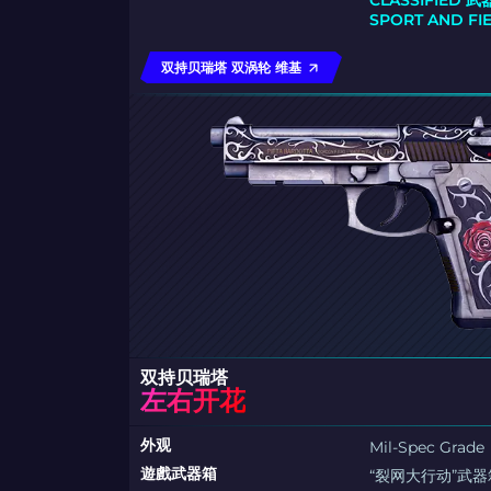
CLASSIFIED 
SPORT AND F
双持贝瑞塔 双涡轮 维基
双持贝瑞塔
左右开花
外观
Mil-Spec Grade
遊戲武器箱
“裂网大行动”武器