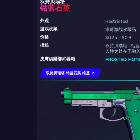
双持贝瑞塔
钴蓝石英
外观
Restricted
游戏收藏
湖畔激战收藏品
价格
$0.24 – $0.8
描述
双持贝瑞塔 | 
入胜之处在于融
皮膚俱樂部武器箱
FROSTED HO
双持贝瑞塔 钴蓝石英 维基