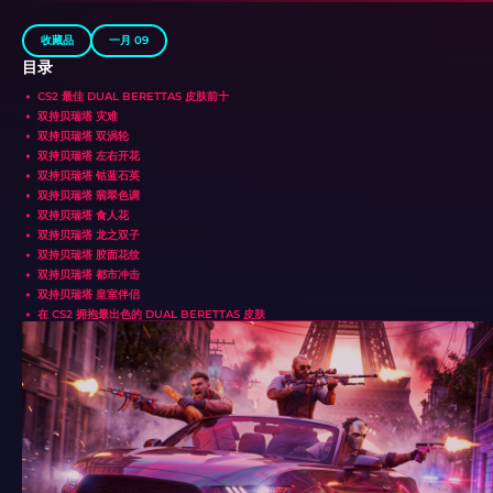
收藏品
一月 09
目录
CS2 最佳 DUAL BERETTAS 皮肤前十
双持贝瑞塔 灾难
双持贝瑞塔 双涡轮
双持贝瑞塔 左右开花
双持贝瑞塔 钴蓝石英
双持贝瑞塔 翡翠色调
双持贝瑞塔 食人花
双持贝瑞塔 龙之双子
双持贝瑞塔 胶面花纹
双持贝瑞塔 都市冲击
双持贝瑞塔 皇室伴侣
在 CS2 拥抱最出色的 DUAL BERETTAS 皮肤