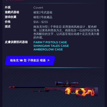
外观
Covert
遊戲武器箱
棱彩2号武器箱
游戏收藏
棱彩2号收藏品
价格
$56 – $255
描述
格洛克18型 | 子弹皇后 采用漫画风格设计，配色鲜
艳，以黄色和黑色为主。画面包含一位凶悍的女性角
色和醒目的文字，让武器呈现出动感十足且充满力量
的外观。
皮膚俱樂部武器箱
FARM T PISTOLS CASE
SHINIGAMI TALES CASE
AMBERGLOW CASE
格洛克 18 型 子弹皇后 维基