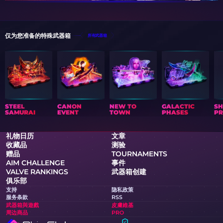
仅为您准备的特殊武器箱
所有武器箱
STEEL
CANON
NEW TO
GALACTIC
S
SAMURAI
EVENT
TOWN
PHASES
PR
礼物日历
文章
收藏品
测验
赠品
TOURNAMENTS
AIM CHALLENGE
事件
VALVE RANKINGS
武器箱创建
俱乐部
支持
隐私政策
服务条款
RSS
武器箱與遊戲
皮膚維基
周边商品
PRO