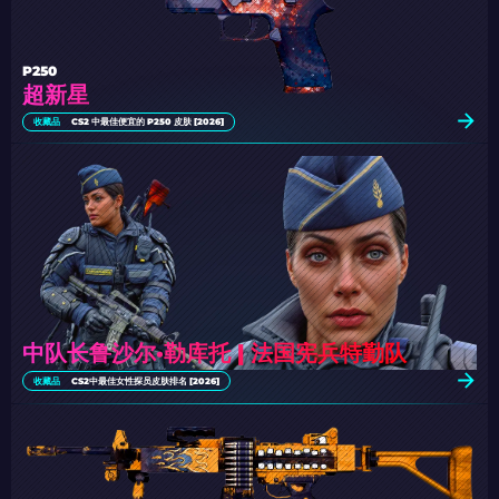
P250
超新星
收藏品
CS2 中最佳便宜的 P250 皮肤 [2026]
中队长鲁沙尔·勒库托 | 法国宪兵特勤队
收藏品
CS2中最佳女性探员皮肤排名 [2026]