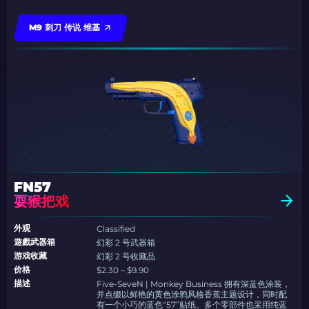
M9 刺刀 传说 维基
FN57
耍猴把戏
外观
Classified
遊戲武器箱
幻彩 2 号武器箱
游戏收藏
幻彩 2 号收藏品
价格
$2.30 – $9.90
描述
Five-SeveN | Monkey Business 拥有深蓝色涂装，
并点缀以鲜艳的黄色涂鸦风格香蕉主题设计，同时配
有一个小巧的蓝色“57”贴纸。多个零部件也采用纯蓝