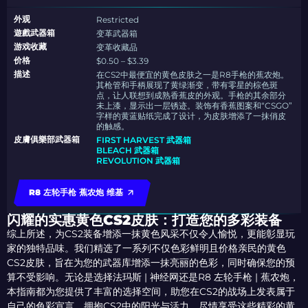
外观
Restricted
遊戲武器箱
变革武器箱
游戏收藏
变革收藏品
价格
$0.50 – $3.39
描述
在CS2中最便宜的黄色皮肤之一是R8手枪的蕉农炮。
其枪管和手柄展现了黄绿渐变，带有零星的棕色斑
点，让人联想到成熟香蕉皮的外观。手枪的其余部分
未上漆，显示出一层锈迹。装饰有香蕉图案和“CSGO”
字样的黄蓝贴纸完成了设计，为皮肤增添了一抹俏皮
的触感。
皮膚俱樂部武器箱
FIRST HARVEST 武器箱
BLEACH 武器箱
REVOLUTION 武器箱
R8 左轮手枪 蕉农炮 维基
闪耀的实惠黄色CS2皮肤：打造您的多彩装备
综上所述，为CS2装备增添一抹黄色风采不仅令人愉悦，更能彰显玩
家的独特品味。我们精选了一系列不仅色彩鲜明且价格亲民的黄色
CS2皮肤，旨在为您的武器库增添一抹亮丽的色彩，同时确保您的预
算不受影响。无论是选择法玛斯 | 神经网还是R8 左轮手枪 | 蕉农炮，
本指南都为您提供了丰富的选择空间，助您在CS2的战场上发表属于
自己的色彩宣言。拥抱CS2中的阳光与活力，尽情享受这些精彩的黄