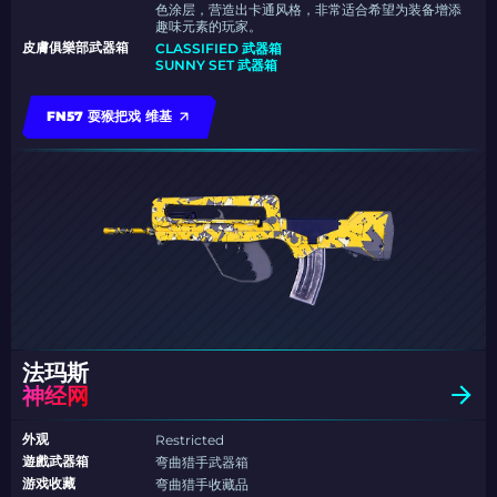
色涂层，营造出卡通风格，非常适合希望为装备增添
趣味元素的玩家。
皮膚俱樂部武器箱
CLASSIFIED 武器箱
SUNNY SET 武器箱
FN57 耍猴把戏 维基
法玛斯
神经网
外观
Restricted
遊戲武器箱
弯曲猎手武器箱
游戏收藏
弯曲猎手收藏品