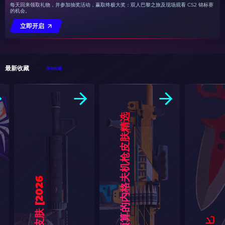
每天回来领取礼物，并参加抽奖活动，赢取终极大奖：双人巴黎之旅及现场观看 CS2 锦标赛
的机会。
立即开启
最新收藏
所有收藏
C
S
2
合
各
种
预
算
的
内
格
夫
机
枪
皮
肤
精
选
[
2
0
2