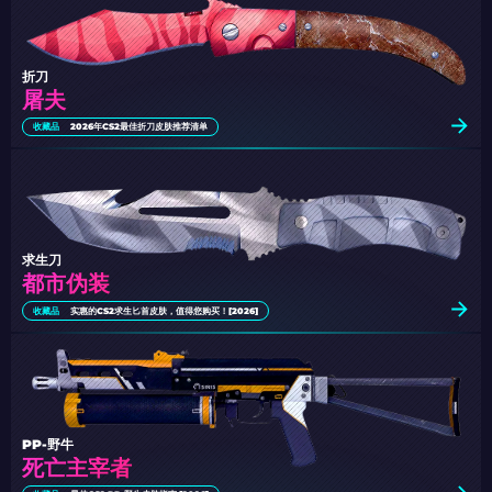
折刀
屠夫
收藏品
2026年CS2最佳折刀皮肤推荐清单
求生刀
都市伪装
收藏品
实惠的CS2求生匕首皮肤，值得您购买！[2026]
PP-野牛
死亡主宰者