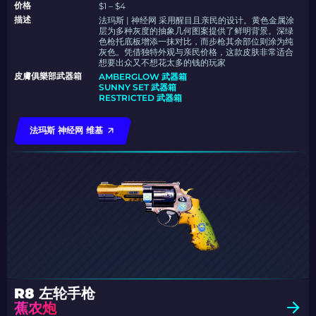
价格
$1 – $4
描述
法玛斯 | 神经网 采用醒目且亲民的设计。黄色金属涂
层为多种灰度的抽象几何图案提供了鲜明背景。深绿
色枪托底板增添一抹对比，而步枪其余部位则涂为纯
灰色。凭借独特外观与亲民价格，这款皮肤非常适合
想要出众又不想花太多的钱的玩家
皮膚俱樂部武器箱
AMBERGLOW 武器箱
SUNNY SET 武器箱
RESTRICTED 武器箱
法玛斯 神经网 维基
R8 左轮手枪
蕉农炮