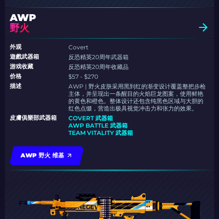
AWP
野火
外观
Covert
遊戲武器箱
反恐精英20周年武器箱
游戏收藏
反恐精英20周年收藏品
价格
$57 - $270
描述
AWP | 野火皮肤采用黑到红的渐变设计覆盖整把步枪
主体，并呈现出一条醒目的火焰巨龙图案，使用鲜艳
的黄色和橙色。整体设计还包含纯黑色区域与大胆的
红色点缀，营造出极具视觉冲击力和张力的效果。
皮膚俱樂部武器箱
COVERT 武器箱
AWP BATTLE 武器箱
TEAM VITALITY 武器箱
AWP 野火 维基