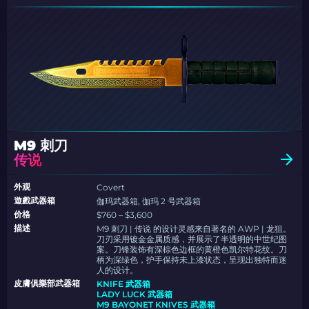
M9 刺刀
传说
外观
Covert
遊戲武器箱
伽玛武器箱, 伽玛 2 号武器箱
价格
$760 – $3,600
描述
M9 刺刀 | 传说 的设计灵感来自著名的 AWP | 龙狙。
刀刃采用镀金金属质感，并展示了半透明的中世纪图
案。刀锋装饰有深棕色边框的黄橙色凯尔特花纹。刀
柄为深绿色，护手保持未上漆状态，呈现出独特而迷
人的设计。
皮膚俱樂部武器箱
KNIFE 武器箱
LADY LUCK 武器箱
M9 BAYONET KNIVES 武器箱