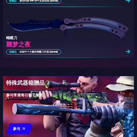
收藏品
最佳CS2 PP-野牛皮肤指南 [2026]
蝴蝶刀
噩梦之夜
收藏品
CS2中十大廉价蝴蝶刀外观 [2026]
特殊武器箱贈品
参与常规每日箱子抽奖
参与