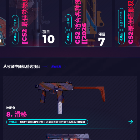
6
]
CS2最佳暗影双匕
十月 21 2025
一月 09
二月 13
适
6
]
项目
项目
10
5
收藏品
收藏品
收藏品
7
C
S
2
最
佳
动
物
皮
肤
[
2
0
2
从收藏中随机精选项目
所有收藏
MP9
8. 滑移
收藏品
CS2中最佳MP9皮肤：从最差到最佳的前十名排名 [2026]