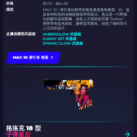
价格
$11.10 – $84.30
描述
MAC-10 | 潜行者以鲜亮的黄色基底装饰着黑、白、蓝
及各种棕色的动物纹路纹样和斑点。焦点是一只野猫
头的醒目蓝粉图像，扳机上方黑粉色写着“Stalker”。
弹匣带有蓝色斜纹，腰带是亮黄色，创造了独特而引
人注目的设计。
皮膚俱樂部武器箱
AMBERGLOW 武器箱
SUNNY SET 武器箱
SPRING GLOW 武器箱
MAC-10 潜行者 维基
格洛克 18 型
子弹皇后