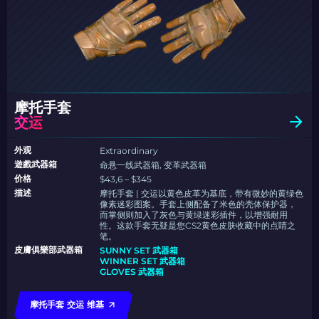
摩托手套
交运
外观
Extraordinary
遊戲武器箱
命悬一线武器箱, 变革武器箱
价格
$43,6 – $345
描述
摩托手套 | 交运以黄色皮革为基底，带有微妙的黄绿色
像素迷彩图案。手套上侧配备了米色的壳体保护器，
而掌侧则加入了灰色与黄绿迷彩插件，以增强耐用
性。这款手套无疑是您CS2黄色皮肤收藏中的点睛之
笔。
皮膚俱樂部武器箱
SUNNY SET 武器箱
WINNER SET 武器箱
GLOVES 武器箱
摩托手套 交运 维基