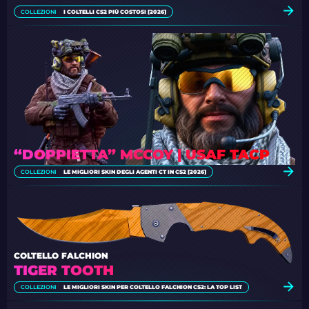
COLLEZIONI
I COLTELLI CS2 PIÙ COSTOSI [2026]
“DOPPIETTA” MCCOY | USAF TACP
COLLEZIONI
LE MIGLIORI SKIN DEGLI AGENTI CT IN CS2 [2026]
COLTELLO FALCHION
TIGER TOOTH
COLLEZIONI
LE MIGLIORI SKIN PER COLTELLO FALCHION CS2: LA TOP LIST