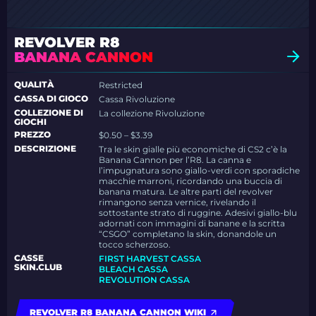
REVOLVER R8
BANANA CANNON
QUALITÀ
Restricted
CASSA DI GIOCO
Cassa Rivoluzione
COLLEZIONE DI
La collezione Rivoluzione
GIOCHI
PREZZO
$0.50 – $3.39
DESCRIZIONE
Tra le skin gialle più economiche di CS2 c’è la
Banana Cannon per l’R8. La canna e
l’impugnatura sono giallo-verdi con sporadiche
macchie marroni, ricordando una buccia di
banana matura. Le altre parti del revolver
rimangono senza vernice, rivelando il
sottostante strato di ruggine. Adesivi giallo-blu
adornati con immagini di banane e la scritta
“CSGO” completano la skin, donandole un
tocco scherzoso.
CASSE
FIRST HARVEST CASSA
SKIN.CLUB
BLEACH CASSA
REVOLUTION CASSA
REVOLVER R8 BANANA CANNON WIKI