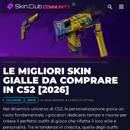
T
COMMUNITY
COLLEZIONI
LE MIGLIORI SKIN GIALLE DA COMPRARE IN CS2 [2026]
LE MIGLIORI SKIN
GIALLE DA COMPRARE
IN CS2 [2026]
COLLEZIONI
GEN 09
1K
VISUALIZZAZIONI
2 MINUTI DI LETTURA
Nel dinamico universo di CS2, la personalizzazione gioca un
ruolo fondamentale; i giocatori dedicano tempo e risorse per
creare il perfetto outfit di gioco che rifletta il loro stile e
personalità. Tra le tendenze in crescita, quella degli outfit