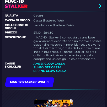
MAC-10
STALKER
QUALITÀ
Covert
CASSA DI GIOCO
Cassa Shattered Web
COLLEZIONE DI
La collezione Shattered Web
GIOCHI
PREZZO
$11.10 – $84.30
DESCRIZIONE
Il MAC-10 | Stalker è composta da una base
gialla vibrante decorata con un motivo a strisce
diagonali e macchie in nero, bianco, blu e varie
tonalità di marrone, ornata dallo schizzo di una
lince in blu e rosa, e il nome “Stalker” sopra il
grilletto. Il caricatore blu e la cinghia gialla
completano un design unico e affascinante.
CASSE
AMBERGLOW CASSA
SKIN.CLUB
SUNNY SET CASSA
SPRING GLOW CASSA
MAC-10 STALKER WIKI