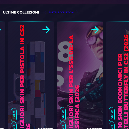
ULTIME COLLEZIONI
TUTTE LE COLLEZIONI
L
E
M
I
G
L
I
O
R
I
S
K
I
N
P
E
R
P
I
S
T
O
L
A
I
N
C
S
2
[
2
0
2
L
E
M
I
G
L
I
O
R
I
S
K
I
N
P
E
R
L
’
S
S
G
0
8
:
L
A
C
L
A
S
S
I
F
I
C
A
[
2
0
2
T
O
P
1
0
S
K
I
N
E
C
O
N
O
M
I
C
I
P
E
R
C
O
L
T
E
L
L
I
B
U
T
T
E
R
F
L
Y
I
N
C
S
2
[
2
0
2
6
]
GEN 09
GEN 09
FEB 19