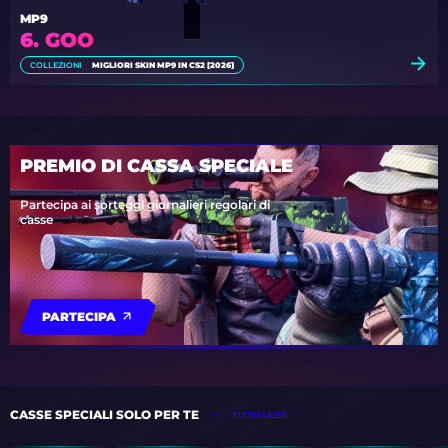
MP9
6. GOO
COLLEZIONI
MIGLIORI SKIN MP9 IN CS2 [2026]
PREMIO DI CASSA SPECIALE
Partecipa ai sorteggi giornalieri regolari di
casse
PARTECIPA
CASSE SPECIALI SOLO PER TE
TUTTI I CASSE