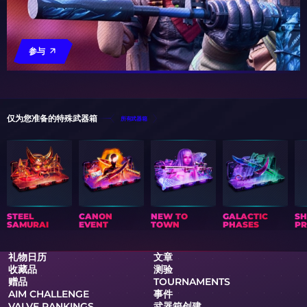
参与
仅为您准备的特殊武器箱
所有武器箱
STEEL
CANON
NEW TO
GALACTIC
S
SAMURAI
EVENT
TOWN
PHASES
PR
礼物日历
文章
收藏品
测验
赠品
TOURNAMENTS
AIM CHALLENGE
事件
VALVE RANKINGS
武器箱创建