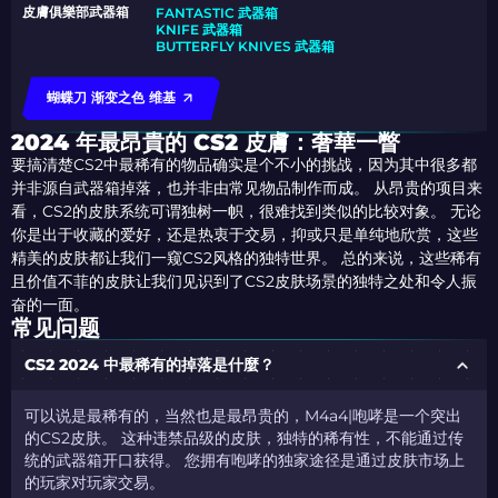
皮膚俱樂部武器箱
FANTASTIC 武器箱
KNIFE 武器箱
BUTTERFLY KNIVES 武器箱
蝴蝶刀 渐变之色 维基
2024 年最昂貴的 CS2 皮膚：奢華一瞥
要搞清楚CS2中最稀有的物品确实是个不小的挑战，因为其中很多都
并非源自武器箱掉落，也并非由常见物品制作而成。 从昂贵的项目来
看，CS2的皮肤系统可谓独树一帜，很难找到类似的比较对象。 无论
你是出于收藏的爱好，还是热衷于交易，抑或只是单纯地欣赏，这些
精美的皮肤都让我们一窥CS2风格的独特世界。 总的来说，这些稀有
且价值不菲的皮肤让我们见识到了CS2皮肤场景的独特之处和令人振
奋的一面。
常见问题
CS2 2024 中最稀有的掉落是什麼？
可以说是最稀有的，当然也是最昂贵的，M4a4|咆哮是一个突出
的CS2皮肤。 这种违禁品级的皮肤，独特的稀有性，不能通过传
统的武器箱开口获得。 您拥有咆哮的独家途径是通过皮肤市场上
的玩家对玩家交易。