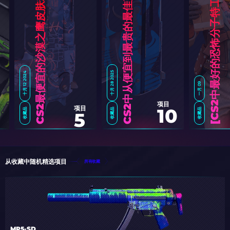
CS2中从便宜到最贵的最佳蓝色皮肤精选
6
]
CS2最便宜的沙漠之鹰皮肤精选
十月 28 2025
十月 12 2024
一月 09
项目
项目
10
收藏品
收藏品
收藏品
5
C
S
2
中
最
好
的
恐
怖
分
子
特
工
[
2
0
2
从收藏中随机精选项目
所有收藏
MP5-SD