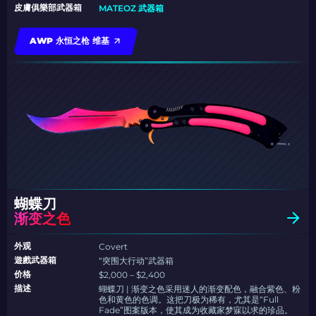
皮膚俱樂部武器箱
MATEOZ 武器箱
AWP 永恒之枪 维基
蝴蝶刀
渐变之色
外观
Covert
遊戲武器箱
“突围大行动”武器箱
价格
$2,000 – $2,400
描述
蝴蝶刀 | 渐变之色采用迷人的渐变配色，融合紫色、粉
色和黄色的色调。这把刀极为稀有，尤其是“Full
Fade”图案版本，使其成为收藏家梦寐以求的珍品。