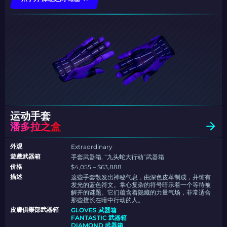
运动手套
潘多拉之盒
外观
Extraordinary
遊戲武器箱
手套武器箱, “九头蛇大行动”武器箱
价格
$4,055 – $63,888
描述
这些手套散发出神秘气息，由深色皮革制成，并饰有
发光的蓝色符文。掌心复杂的符号暗示着一个等待被
解开的谜题。它们蕴含着隐藏的力量气场，非常适合
那些擅长在暗中行动的人。
皮膚俱樂部武器箱
GLOVES 武器箱
FANTASTIC 武器箱
DIAMOND 武器箱