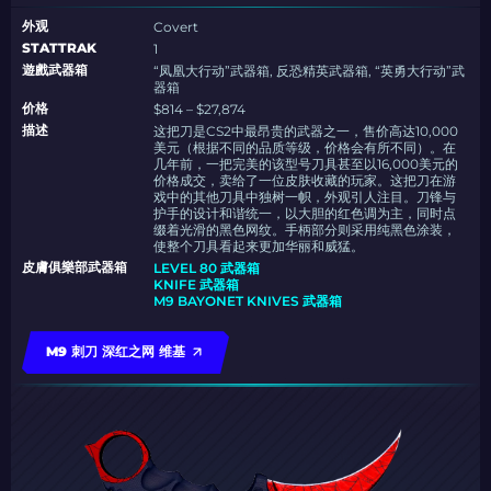
外观
Covert
STATTRAK
1
遊戲武器箱
“凤凰大行动”武器箱, 反恐精英武器箱, “英勇大行动”武
器箱
价格
$814 – $27,874
描述
这把刀是CS2中最昂贵的武器之一，售价高达10,000
美元（根据不同的品质等级，价格会有所不同）。在
几年前，一把完美的该型号刀具甚至以16,000美元的
价格成交，卖给了一位皮肤收藏的玩家。这把刀在游
戏中的其他刀具中独树一帜，外观引人注目。刀锋与
护手的设计和谐统一，以大胆的红色调为主，同时点
缀着光滑的黑色网纹。手柄部分则采用纯黑色涂装，
使整个刀具看起来更加华丽和威猛。
皮膚俱樂部武器箱
LEVEL 80 武器箱
KNIFE 武器箱
M9 BAYONET KNIVES 武器箱
M9 刺刀 深红之网 维基