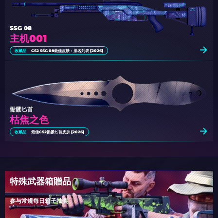
SSG 08
主机001
收藏品
CS2 SSG 08最佳皮肤：排名列表 [2026]
骷髅匕首
枯焦之色
收藏品
最佳CS2骷髅匕首皮肤 [2026]
特殊武器箱贈品
参与常规每日箱子抽奖