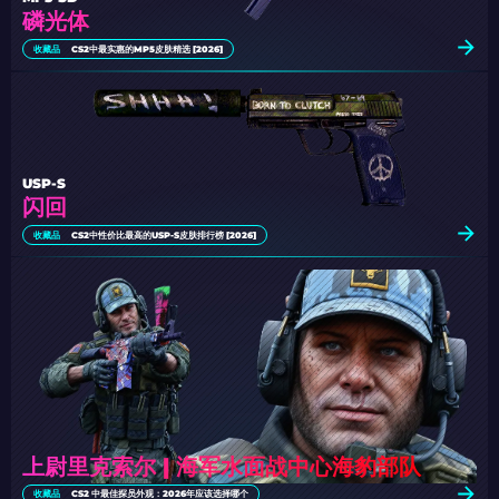
磷光体
收藏品
CS2中最实惠的MP5皮肤精选 [2026]
USP-S
闪回
收藏品
CS2中性价比最高的USP-S皮肤排行榜 [2026]
上尉里克索尔 | 海军水面战中心海豹部队
收藏品
CS2 中最佳探员外观：2026年应该选择哪个