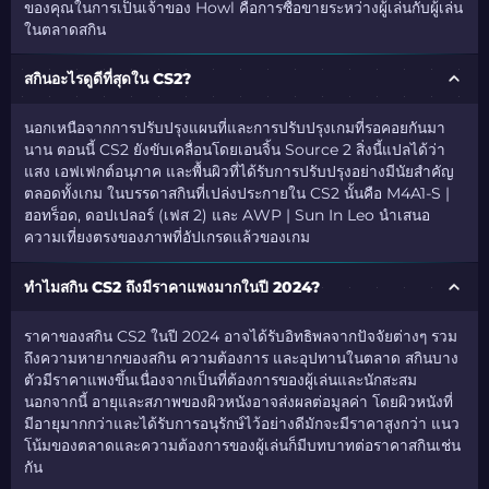
ของคุณในการเป็นเจ้าของ Howl คือการซื้อขายระหว่างผู้เล่นกับผู้เล่น
ในตลาดสกิน
สกินอะไรดูดีที่สุดใน CS2?
นอกเหนือจากการปรับปรุงแผนที่และการปรับปรุงเกมที่รอคอยกันมา
นาน ตอนนี้ CS2 ยังขับเคลื่อนโดยเอนจิ้น Source 2 สิ่งนี้แปลได้ว่า
แสง เอฟเฟกต์อนุภาค และพื้นผิวที่ได้รับการปรับปรุงอย่างมีนัยสำคัญ
ตลอดทั้งเกม ในบรรดาสกินที่เปล่งประกายใน CS2 นั้นคือ M4A1-S |
ฮอทร็อด, ดอปเปลอร์ (เฟส 2) และ AWP | Sun In Leo นำเสนอ
ความเที่ยงตรงของภาพที่อัปเกรดแล้วของเกม
ทำไมสกิน CS2 ถึงมีราคาแพงมากในปี 2024?
ราคาของสกิน CS2 ในปี 2024 อาจได้รับอิทธิพลจากปัจจัยต่างๆ รวม
ถึงความหายากของสกิน ความต้องการ และอุปทานในตลาด สกินบาง
ตัวมีราคาแพงขึ้นเนื่องจากเป็นที่ต้องการของผู้เล่นและนักสะสม
นอกจากนี้ อายุและสภาพของผิวหนังอาจส่งผลต่อมูลค่า โดยผิวหนังที่
มีอายุมากกว่าและได้รับการอนุรักษ์ไว้อย่างดีมักจะมีราคาสูงกว่า แนว
โน้มของตลาดและความต้องการของผู้เล่นก็มีบทบาทต่อราคาสกินเช่น
กัน