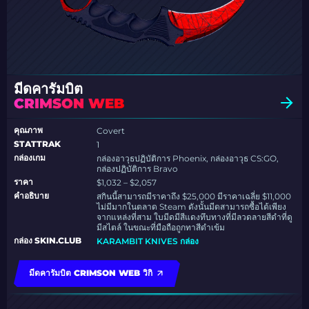
มีดคารัมบิต
CRIMSON WEB
คุณภาพ
Covert
STATTRAK
1
กล่องเกม
กล่องอาวุธปฏิบัติการ Phoenix, กล่องอาวุธ CS:GO,
กล่องปฏิบัติการ Bravo
ราคา
$1,032 – $2,057
คำอธิบาย
สกินนี้สามารถมีราคาถึง $25,000 มีราคาเฉลี่ย $11,000
ไม่มีมากในตลาด Steam ดังนั้นมีดสามารถซื้อได้เพียง
จากแหล่งที่สาม ใบมีดมีสีแดงทึบทางที่มีลวดลายสีดำที่ดู
มีสไตล์ ในขณะที่มือถือถูกทาสีดำเข้ม
กล่อง SKIN.CLUB
KARAMBIT KNIVES กล่อง
มีดคารัมบิต CRIMSON WEB วิกิ