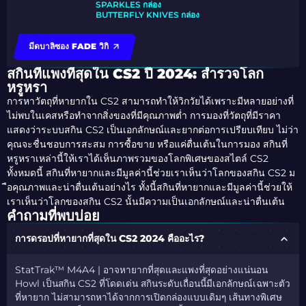
SPARKLES กล่อง
BUTTERFLY KNIVES กล่อง
มีดบาลิซอง FADE วิกิ
สกินที่แพงที่สุดใน CS2 ปี 2024: สำรวจโลก
หรูหรา
การหาวัตถุที่หายากใน CS2 สามารถทำให้วิกวัยได้เพราะมีหลายอย่างที่
ไม่พบในเคสหรือทำจากสิ่งของที่มีคุณภาพต่ำ การมองที่วัตถุที่มีราคา
แสดงว่าระบบสกิน CS2 เป็นเอกลักษณ์และยากต่อการเปรียบเทียบ ไม่ว่า
คุณจะชื่นชอบการสะสม การซื้อขาย หรือแค่ตื่นเต้นในการมอง สกินที่
หรูหราเหล่านี้ให้เราได้เห็นภาพรวมของโลกพิเศษของสไตล์ CS2
ทั้งหมดนี้ สกินที่หายากและมีมูลค่านี้ช่วยเราเห็นว่าโลกของสกิน CS2 ม
ือคุณภาพและน่าตื่นเต้นอย่างไร ทั้งนี้สกินที่หายากและมีมูลค่านี้ช่วยให้
เราเห็นว่าโลกของสกิน CS2 นั้นมีความเป็นเอกลักษณ์และน่าตื่นเต้น
คำถามที่พบบ่อย
การดรอปที่หายากที่สุดใน CS2 2024 คืออะไร?
StatTrak™ M4A4 | อาจหายากที่สุดและแพงที่สุดอย่างแน่นอน
Howl เป็นสกิน CS2 ที่โดดเด่น สกินระดับเถื่อนนี้มีเอกลักษณ์เฉพาะตัว
ที่หายาก ไม่สามารถหาได้จากการเปิดกล่องแบบเดิมๆ เส้นทางพิเศษ