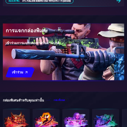
คอลเล็กชั่น
สกิน TALON KNIFE CS2 ที่ดีที่สุดที่น่าใช้ [2026]
การแจกกล่องพิเศษ
เข้าร่วมการแจกกล่องรายวันตามปกติ
เข้าร่วม
กล่องพิเศษสำหรับคุณเท่านั้น
กล่องทั้งหมด