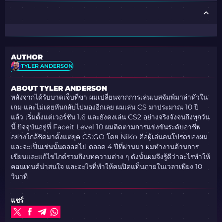
AUTHOR
TYLER ANDERSON
ABOUT TYLER ANDERSON
หลังจากได้รับบาดเจ็บที่ขา ผมเปลี่ยนจากการเล่นเบสจัมพ์มาล่าหัวใน
เกม และไม่เคยหันกลับไปมองอีกเลย ผมเล่น CS มาประมาณ 10 ปี
แล้ว เริ่มตั้งแต่เวอร์ชัน 1.6 และยังคงเล่น CS2 อย่างจริงจังจนถึงทุกวัน
นี้ ปัจจุบันอยู่ที่ Faceit Level 10 ผมติดตามการแข่งขันระดับอาชีพ
อย่างใกล้ชิดมาตั้งแต่ยุค CS:GO โดย NiKo คือผู้เล่นคนโปรดของผม
และจะเป็นเช่นนั้นตลอดไป ตลอด 4 ปีที่ผ่านมา ผมทำงานด้านการ
เขียนและแก้ไขไกด์รวมถึงบทความต่าง ๆ ดังนั้นผมจึงรู้ดีว่าอะไรทำให้
คอนเทนต์น่าสนใจ และอะไรที่ทำให้คนปิดแท็บภายในเวลาเพียง 10
วินาที
แชร์