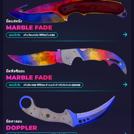
มีดแล่หนัง
MARBLE FADE
คอลเล็กชั่น
สกิน มีดแล่หนัง ที่ดีที่สุดใน CS2
มีดฟัลชิออน
MARBLE FADE
คอลเล็กชั่น
สกินมีด CS2 ที่ดีที่สุด: คำแนะนำสำหรับนักสะสม [2026]
มีดทาลอน
DOPPLER