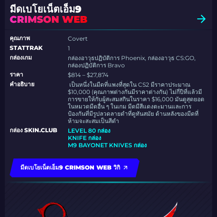
มีดเบโยเน็ตเอ็ม9
CRIMSON WEB
คุณภาพ
Covert
STATTRAK
1
กล่องเกม
กล่องอาวุธปฏิบัติการ Phoenix, กล่องอาวุธ CS:GO,
กล่องปฏิบัติการ Bravo
ราคา
$814 – $27,874
คำอธิบาย
เป็นหนึ่งในมีดที่แพงที่สุดใน CS2 มีราคาประมาณ
$10,000 (คุณภาพต่างกันมีราคาต่างกัน) ไม่กี่ปีที่แล้วมี
การขายให้กับผู้สะสมสกินในราคา $16,000 มันดูสุดยอด
ในหมวดมีดอื่น ๆ ในเกม มีดมีสีแดงตะมานและการ
ป้องกันที่มีรูปลวดลายดำที่ดูทันสมัย ด้านหลังของมีดที่
ห้ามจะสะสมเป็นสีดำ
กล่อง SKIN.CLUB
LEVEL 80 กล่อง
KNIFE กล่อง
M9 BAYONET KNIVES กล่อง
มีดเบโยเน็ตเอ็ม9 CRIMSON WEB วิกิ