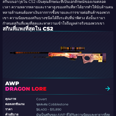
สกินบนอาวุธใน CS2 เป็นคุณลักษณะที่เป็นเอกลักษณ์ของเกมตลอด
เวลา ความหลากหลายและราคาสูงของสกินที่หาได้ยากทำให้นับล้านคน
หลายล้านคนต้องหาเงินจากการซื้อขายและการขายต่อสินค้าของพวก
เขา ความนิยมของสกินบางชนิดได้ถึงระดับที่น่าพิศวง ดังนั้นเรามา
กำหนดสกินที่แพงที่สุดและหาความเข้าใจถึงมูลค่าจริงของพวกเขา
สกินที่แพงที่สุดใน CS2
AWP
DRAGON LORE
คุณภาพ
Covert
คอลเลกชันเกม
ชุดสะสม Cobblestone
ราคา
$6,400 – $15,890
คำอธิบาย
มันเป็นสกินของ AWP ที่ได้รับความนิยมและหายากที่สุด