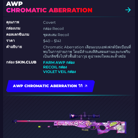
AWP
CHROMATIC ABERRATION
คุณภาพ
Covert
กล่องเกม
กล่อง Recoil
คอลเลกชันเกม
ชุดสะสม Recoil
ราคา
$40 – $141
คำอธิบาย
Chromatic Aberration เลียนแบบเอฟเฟกต์บิดเบือนที่
พบในการถ่ายภาพ โดยมีลำแสงสีสันสดผสานและกะพริบ
เป็นกลิชชิ้งไปทั่วพื้นผิวอาวุธ ดูน่าหลงใหลและล้ำสมัย
กล่อง SKIN.CLUB
FARM AWP กล่อง
RECOIL กล่อง
VIOLET VEIL กล่อง
AWP CHROMATIC ABERRATION วิกิ