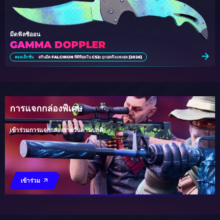
มีดฟัลชิออน
GAMMA DOPPLER
คอลเล็กชั่น
สกินมีด FALCHION ที่ดีที่สุดใน CS2: ถูกสุดถึงแพงสุด [2026]
การแจกกล่องพิเศษ
เข้าร่วมการแจกกล่องรายวันตามปกติ
เข้าร่วม