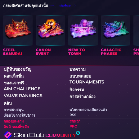
กล่องพิเศษสำหรับคุณเท่านั้น
กล่องทั้งหมด
STEEL
CANON
NEW TO
GALACTIC
S
SAMURAI
EVENT
TOWN
PHASES
PR
ปฏิทินของขวัญ
บทความ
คอลเล็กชั่น
แบบทดสอบ
TOURNAMENTS
ของแจกฟรี
AIM CHALLENGE
กิจกรรม
VALVE RANKINGS
การสร้างกล่อง
คลับ
การสนับสนุน
นโยบายความเป็นส่วนตัว
RSS
เงื่อนไขการให้บริการ
กล่องและเกม
สกินวิกิ
PRO
สินค้าของที่ระลึก