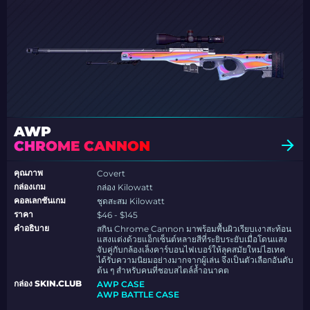
AWP
CHROME CANNON
คุณภาพ
Covert
กล่องเกม
กล่อง Kilowatt
คอลเลกชันเกม
ชุดสะสม Kilowatt
ราคา
$46 - $145
คำอธิบาย
สกิน Chrome Cannon มาพร้อมพื้นผิวเรียบเงาสะท้อน
แสงแต่งด้วยแอ็กเซ็นต์หลายสีที่ระยิบระยับเมื่อโดนแสง
จับคู่กับกล้องเล็งคาร์บอนไฟเบอร์ให้ลุคสมัยใหม่ไฮเทค
ได้รับความนิยมอย่างมากจากผู้เล่น จึงเป็นตัวเลือกอันดับ
ต้น ๆ สำหรับคนที่ชอบสไตล์ล้ำอนาคต
กล่อง SKIN.CLUB
AWP CASE
AWP BATTLE CASE