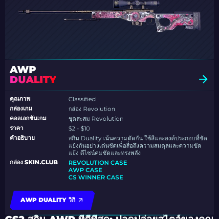
AWP
DUALITY
คุณภาพ
Classified
กล่องเกม
กล่อง Revolution
คอลเลกชันเกม
ชุดสะสม Revolution
ราคา
$2 - $10
คำอธิบาย
สกิน Duality เน้นความตัดกัน ใช้สีและองค์ประกอบที่ขัด
แย้งกันอย่างเด่นชัดเพื่อสื่อถึงความสมดุลและความขัด
แย้ง ดีไซน์คมชัดและทรงพลัง
กล่อง SKIN.CLUB
REVOLUTION CASE
AWP CASE
CS WINNER CASE
AWP DUALITY วิกิ