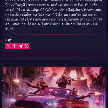
นี้ ปัจจุบันอยู่ที่ Faceit Level 10 ผมติดตามการแข่งขันระดับอาชีพ
อย่างใกล้ชิดมาตั้งแต่ยุค CS:GO โดย NiKo คือผู้เล่นคนโปรดของผม
และจะเป็นเช่นนั้นตลอดไป ตลอด 4 ปีที่ผ่านมา ผมทำงานด้านการ
เขียนและแก้ไขไกด์รวมถึงบทความต่าง ๆ ดังนั้นผมจึงรู้ดีว่าอะไรทำให้
คอนเทนต์น่าสนใจ และอะไรที่ทำให้คนปิดแท็บภายในเวลาเพียง 10
วินาที
แชร์