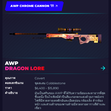
AWP CHROME CANNON วิกิ
AWP
DRAGON LORE
คุณภาพ
Covert
คอลเลกชันเกม
ชุดสะสม Cobblestone
ราคา
$6,400 – $15,890
คำอธิบาย
มันเป็นสกินของ AWP ที่ได้รับความนิยมและหายากที่สุด
ชิ้นหนึ่ง ปืนไรเฟิลมีตัวปืนสีมะกอกตกแต่งด้วยภาพมังกร
ไฟที่มีลวดลายเคลติกอันละเอียดอ่อน กล้องเล็ง ลำกล้อง
หน้า และส่วนท้ายของพานท้ายมีลวดลายตารางสีดำและ
เขียว