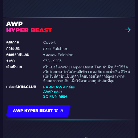
AWP
HYPER BEAST
คุณภาพ
Covert
กล่องเกม
กล่อง Falchion
คอลเลกชันเกม
ชุดสะสม Falchion
ราคา
$35 - $253
คำอธิบาย
สไนเปอร์ AWP | Hyper Beast โดดเด่นด้วยสิ่งมีชีวิต
สไตล์ไซเคเดลิกในโทนสีเขียว แดง ส้ม และน้ำเงิน ดีไซน์
เน้นไปที่ตัวปืนเป็นหลัก โดยปล่อยให้ลำกล้องและพาน
ท้ายคงสภาพเดิม เพื่อให้ลวดลายดูเด่นชัดที่สุด
กล่อง SKIN.CLUB
FARM AWP กล่อง
AWP กล่อง
SC FUN กล่อง
AWP HYPER BEAST วิกิ