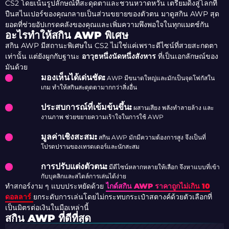
CS2 โดยเน้นรูปลักษณ์ที่สะดุดตาและชวนหวาดหวั่น เตรียมดิ่งสู่โลกที่
ปืนสไนเปอร์ของคุณกลายเป็นส่วนขยายของตัวตน มาดูสกิน AWP สุด
ยอดที่ช่วยอัปเกรดคลังของคุณและเพิ่มความพึงพอใจในทุกแมตช์กัน
อะไรทำให้สกิน AWP พิเศษ
สกิน AWP มีสถานะพิเศษใน CS2 ไม่ใช่แค่เพราะดีไซน์ที่สวยสะกดตา
เท่านั้น แต่ยังผูกกับฐานะ
อาวุธหนึ่งนัดหนึ่งสังหาร
ที่เป็นเอกลักษณ์ของ
มันด้วย
มองเห็นได้เด่นชัด:
AWP มีขนาดใหญ่และมักเป็นจุดโฟกัสใน
เกม ทำให้สกินสะดุดตามากกว่าสิ่งอื่น
ประสบการณ์ที่เข้มข้นขึ้น:
ผสานเสียง พลังทำลายล้าง และ
งานภาพ ช่วยขยายความเร้าใจในการใช้ AWP
มูลค่าเชิงสะสม:
สกิน AWP มักมีความต้องการสูง จึงเป็นที่
โปรดปรานของเทรดเดอร์และนักสะสม
การปรับแต่งตัวตน:
มีดีไซน์หลากหลายให้เลือก จึงหาแบบที่เข้า
กับบุคลิกและสไตล์การเล่นได้ง่าย
ทำสกอร์งาม ๆ แบบประหยัดด้วย
ไกด์สกิน AWP ราคาถูกไม่เกิน 10
ดอลลาร์
ยกระดับการเล่นโดยไม่กระทบกระเป๋าสตางค์ด้วยตัวเลือกที่
เป็นมิตรต่อเงินในมือเหล่านี้
สกิน AWP ที่ดีที่สุด