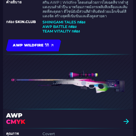
คำอธิบาย
สกิน AWP | Wildfire โดดเด่นด้วยการไล่เฉดสีจากดำสู่
แดงบนลำตัวปืน มาพร้อมภาพมังกรเพลิงสีเหลืองและส้ม
สดที่สะดุดตา ดีไซน์ยังมีส่วนสีดำทึบตัดด้วยแอ็กเซ็นต์สี
แดงจัด สร้างลุคที่เข้มข้นและดึงดูดสายตา
กล่อง SKIN.CLUB
SHINIGAMI TALES กล่อง
AWP BATTLE กล่อง
TEAM VITALITY กล่อง
AWP WILDFIRE วิกิ
AWP
CMYK
คุณภาพ
Covert