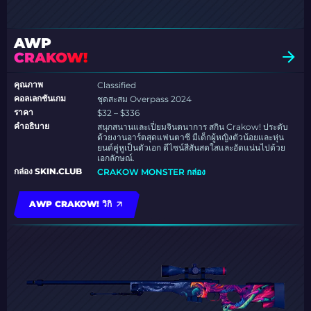
AWP
CRAKOW!
คุณภาพ
Classified
คอลเลกชันเกม
ชุดสะสม Overpass 2024
ราคา
$32 – $336
คำอธิบาย
สนุกสนานและเปี่ยมจินตนาการ สกิน Crakow! ประดับ
ด้วยงานอาร์ตสุดแฟนตาซี มีเด็กผู้หญิงตัวน้อยและหุ่น
ยนต์คู่หูเป็นตัวเอก ดีไซน์สีสันสดใสและอัดแน่นไปด้วย
เอกลักษณ์.
กล่อง SKIN.CLUB
CRAKOW MONSTER กล่อง
AWP CRAKOW! วิกิ