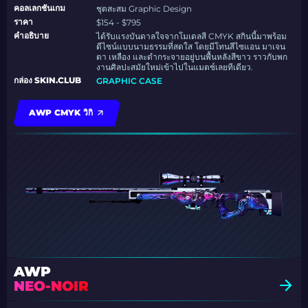
คอลเลกชันเกม
ชุดสะสม Graphic Design
ราคา
$154 - $795
คำอธิบาย
ได้รับแรงบันดาลใจจากโมเดลสี CMYK สกินนี้มาพร้อม
ดีไซน์แบบนามธรรมที่สดใส โดยมีโทนสีไซแอน มาเจน
ตา เหลือง และดำกระจายอยู่บนพื้นหลังสีขาว ราวกับพก
งานศิลปะสมัยใหม่เข้าไปในแมตช์เลยทีเดียว.
กล่อง SKIN.CLUB
GRAPHIC CASE
AWP CMYK วิกิ
AWP
NEO-NOIR