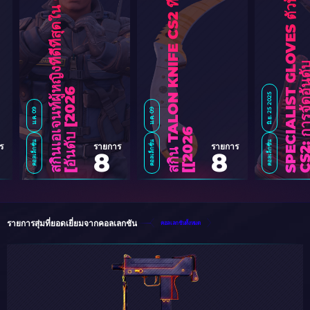
S
P
E
C
I
A
L
I
S
T
G
L
O
V
E
S
ตั
ว
ท็
อ
ป
เ
พื่
อ
ใ
ช้
ง
า
น
C
S
2
:
ก
า
ร
จั
ด
อั
น
ดั
ส
กิ
น
T
A
L
O
N
K
N
I
F
E
C
S
2
ที่
ดี
ที่
สุ
ด
ที่
น่
า
ใ
ช้
[
2
0
2
ส
กิ
น
เ
อ
เ
จ
น
ท์
ผู้
ห
ญิ
ง
ที่
ดี
ที่
สุ
ด
ใ
น
C
S
2
:
ก
า
ร
จั
ด
อั
น
ดั
บ
[
2
0
2
6
]
มิ.ย. 25 2025
ม.ค. 09
ม.ค. 09
6
]
คอลเล็กชั่น
คอลเล็กชั่น
คอลเล็กชั่น
ร
รายการ
รายการ
8
8
รายการสุ่มที่ยอดเยี่ยมจากคอลเลกชัน
คอลเลกชันทั้งหมด