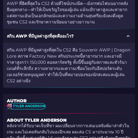
AWP ที่ฮิตที่สุดใน CS2 ด้วยดีไซน์ประณีต—มังกรพ่นไฟบนฉากหลัง
ธีมยุคกลาง—ทำให้เป็นขวัญใจของผู้เล่น แม้จะมีราคาสูงและหายาก
แต่สถานะอันเป็นเอกลักษณ์และความงามด้านสุนทรียะยังคงดึงดูด
ชุมชน CS2 และรักษาความนิยมมาอย่างยาวนาน
สกิน AWP ที่มีมูลค่าสูงที่สุดคืออะไร?
สกิน AWP ที่มีมูลค่าสูงที่สุดใน CS2 คือ Souvenir AWP | Dragon
Lore สภาพ Factory New สกินประเภทนี้หายากมาก และอาจมี
ราคาสูงกว่า 150,000 ดอลลาร์สหรัฐ ทั้งนี้ขึ้นอยู่กับสภาพและทัวร์นา
เมนต์ที่ระลึกถึง ความหายากและความเชื่อมโยงกับอีสปอร์ตระดับ
เมเจอร์ช่วยหนุนมูลค่า ทำให้เป็นที่หมายปองของนักสะสมและผู้เล่น
CS2 อย่างยิ่ง
AUTHOR
TYLER ANDERSON
ABOUT TYLER ANDERSON
หลังจากได้รับบาดเจ็บที่ขา ผมเปลี่ยนจากการเล่นเบสจัมพ์มาล่าหัวใน
เกม และไม่เคยหันกลับไปมองอีกเลย ผมเล่น CS มาประมาณ 10 ปี
แล้ว เริ่มตั้งแต่เวอร์ชัน 1.6 และยังคงเล่น CS2 อย่างจริงจังจนถึงทุกวัน