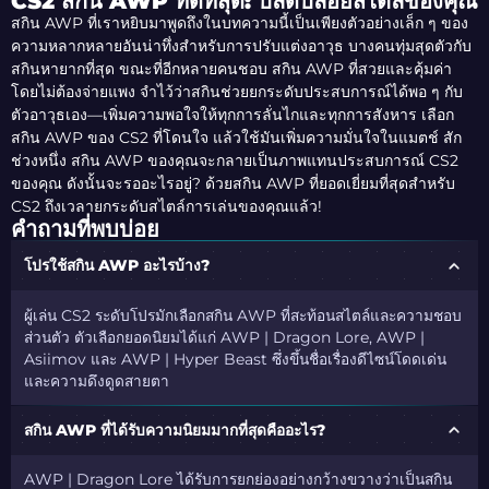
CS2 สกิน AWP ที่ดีที่สุด: ปลดปล่อยสไตล์ของคุณ
สกิน AWP ที่เราหยิบมาพูดถึงในบทความนี้เป็นเพียงตัวอย่างเล็ก ๆ ของ
ความหลากหลายอันน่าทึ่งสำหรับการปรับแต่งอาวุธ บางคนทุ่มสุดตัวกับ
สกินหายากที่สุด ขณะที่อีกหลายคนชอบ สกิน AWP ที่สวยและคุ้มค่า
โดยไม่ต้องจ่ายแพง จำไว้ว่าสกินช่วยยกระดับประสบการณ์ได้พอ ๆ กับ
ตัวอาวุธเอง—เพิ่มความพอใจให้ทุกการลั่นไกและทุกการสังหาร เลือก
สกิน AWP ของ CS2 ที่โดนใจ แล้วใช้มันเพิ่มความมั่นใจในแมตช์ สัก
ช่วงหนึ่ง สกิน AWP ของคุณจะกลายเป็นภาพแทนประสบการณ์ CS2
ของคุณ ดังนั้นจะรออะไรอยู่? ด้วยสกิน AWP ที่ยอดเยี่ยมที่สุดสำหรับ
CS2 ถึงเวลายกระดับสไตล์การเล่นของคุณแล้ว!
คำถามที่พบบ่อย
โปรใช้สกิน AWP อะไรบ้าง?
ผู้เล่น CS2 ระดับโปรมักเลือกสกิน AWP ที่สะท้อนสไตล์และความชอบ
ส่วนตัว ตัวเลือกยอดนิยมได้แก่ AWP | Dragon Lore, AWP |
Asiimov และ AWP | Hyper Beast ซึ่งขึ้นชื่อเรื่องดีไซน์โดดเด่น
และความดึงดูดสายตา
สกิน AWP ที่ได้รับความนิยมมากที่สุดคืออะไร?
AWP | Dragon Lore ได้รับการยกย่องอย่างกว้างขวางว่าเป็นสกิน