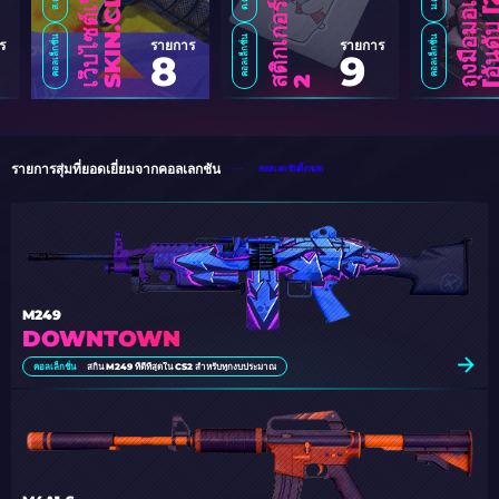
B
คอลเล็กชั่น
คอลเล็กชั่น
คอลเล็กชั่น
ร
รายการ
รายการ
8
9
ส
2
รายการสุ่มที่ยอดเยี่ยมจากคอลเลกชัน
คอลเลกชันทั้งหมด
M249
DOWNTOWN
คอลเล็กชั่น
สกิน M249 ที่ดีที่สุดใน CS2 สำหรับทุกงบประมาณ