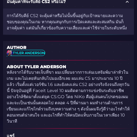
มันคุ้มค่าที่จะรับคีย์ CS2 หรือไม่?
การได้รับคีย์ CS2 จะคุ้มค่าหรือไม่นั้นขึ้นอยู่กับเป้าหมายและความ
ชอบของคุณในเกม หากคุณสนุกกับการเปิดเคสและสะสมสกิน มันก็
อาจคุ้มค่า แต่มันก็เกี่ยวข้องกับความเสี่ยงและค่าใช้จ่ายในระดับหนึ่ง
AUTHOR
TYLER ANDERSON
ABOUT TYLER ANDERSON
หลังจากได้รับบาดเจ็บที่ขา ผมเปลี่ยนจากการเล่นเบสจัมพ์มาล่าหัวใน
เกม และไม่เคยหันกลับไปมองอีกเลย ผมเล่น CS มาประมาณ 10 ปี
แล้ว เริ่มตั้งแต่เวอร์ชัน 1.6 และยังคงเล่น CS2 อย่างจริงจังจนถึงทุกวัน
นี้ ปัจจุบันอยู่ที่ Faceit Level 10 ผมติดตามการแข่งขันระดับอาชีพ
อย่างใกล้ชิดมาตั้งแต่ยุค CS:GO โดย NiKo คือผู้เล่นคนโปรดของผม
และจะเป็นเช่นนั้นตลอดไป ตลอด 4 ปีที่ผ่านมา ผมทำงานด้านการ
เขียนและแก้ไขไกด์รวมถึงบทความต่าง ๆ ดังนั้นผมจึงรู้ดีว่าอะไรทำให้
คอนเทนต์น่าสนใจ และอะไรที่ทำให้คนปิดแท็บภายในเวลาเพียง 10
วินาที
แชร์