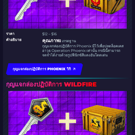
ราคา
$12 – $16
คำอธิบาย
คุณภาพ:
เกรดฐาน
กุญแจกล่องปฏิบัติการ Phoenix มีไว้เพื่อปลดล็อคเคส
อาวุธ Operation Phoenix เท่านั้น กรณีนี้สามารถ
จดจำได้ง่ายด้วยรูปฟีนิกซ์สีแดงอันโดดเด่น
กุญแจกล่องปฏิบัติการ PHOENIX วิกิ
กุญแจกล่องปฏิบัติการ WILDFIRE