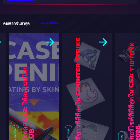
คอลเลกชันล่าสุด
คอลเลกชันทั้งหมด
ติ
ก
เ
ก
อ
ร์
สี
ข
า
ว
ที่
ดี
ที่
สุ
ด
ใ
น
C
O
U
N
T
E
R
S
T
R
I
K
E
ถุ
ง
มื
อ
ม
อ
เ
ต
อ
ร์
ซ
ค์
ที่
ดี
ที่
สุ
ด
ใ
น
C
S
2
:
ร
า
ย
ก
า
ร
จั
ด
อั
น
ดั
บ
[
2
0
2
เ
ว็
บ
ไ
ซ
ต์
เ
ปิ
ด
เ
ค
ส
C
S
2
:
ใ
ห้
ค
ะ
แ
น
น
โ
ด
ย
S
K
I
N
.
C
L
U
ส.ค. 10 2024
ต.ค. 17 2025
ม.ค. 09