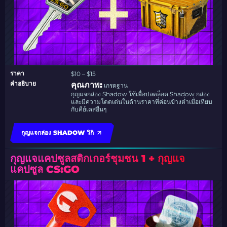
ราคา
$10 – $15
คำอธิบาย
คุณภาพ:
เกรดฐาน
กุญแจกล่อง Shadow ใช้เพื่อปลดล็อค Shadow กล่อง
และมีความโดดเด่นในด้านราคาที่ค่อนข้างต่ำเมื่อเทียบ
กับคีย์เคสอื่นๆ
กุญแจกล่อง SHADOW วิกิ
กุญแจแคปซูลสติกเกอร์ชุมชน 1 + กุญแจ
แคปซูล CS:GO