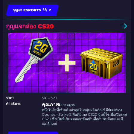
กุญแจ ESPORTS วิกิ
กุญแจกล่อง CS20
ราคา
$16 – $23
คำอธิบาย
คุณภาพ:
เกรดฐาน
หนึ่งในสิ่งที่เพิ่มเติมล่าสุดในกลุ่มผลิตภัณฑ์คีย์เคสของ
Counter-Strike 2 คือคีย์เคส CS20 ปุ่มนี้ใช้เพื่อเปิดเคส
CS20 ซึ่งเป็นที่เก็บคอลเลกชันสกินที่สลับซับซ้อนและมี
เอกลักษณ์