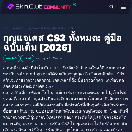
ค้
ชุมชน
คอลเล็กชั่น
กุญแจเคส CS2 ทั้งหมด: คู่มือฉบับเต็ม [2026]
กุญแจเคส CS2 ทั้งหมด: คู่มือ
ฉบับเต็ม [2026]
คอลเล็กชั่น
ม.ค. 09
4K
การดู
1 าทีในการอ่าน
ส่วนหนึ่งของสิ่งที่ทำให้ Counter-Strike 2 น่าหลงใหลก็คือระบบดรอป
ของมัน หลังแมตช์ คุณอาจได้รับสกินอาวุธสุดเจ๋งหรือเคสลึกลับ แม้ว่า
สกินจะหายากกว่าเคสก็ตาม เคสเหล่านี้ถือเป็นอาวุธล้ำค่า แต่เพื่อปลด
ล็อค คุณจะต้องมีคีย์เคส CS2
ตลาดสกินมีการพัฒนาไปไกล แม้กระทั่งการแตกแขนงออกไปสู่เว็บไซต์
บุคคลที่สาม แม้ว่ามูลค่าสกินอาจผันผวนตามแนวโน้มและปัจจัยทางการ
ตลาด แต่ราคาของคีย์ยังคงทรงตัว ซึ่งทำหน้าที่เป็นจุดอ้างอิงสำหรับการ
ซื้อขาย สกินอาวุธ CS2 เป็นส่วนสำคัญของเศรษฐกิจของเกม โดยสกินที่
หายากบางชิ้นก็คุ้มค่ากับโชคเล็กๆ น้อยๆ กระตุ้นให้ผู้เล่นใช้จ่ายก้อนโต
แต่ก่อนที่คุณจะสามารถขายสกิน CS2 ได้ คุณจะต้องได้รับสกินเหล่านั้น
เสียก่อน มีหลายวิธีในการรับสกินอาวุธใหม่ แต่การเปิดกล่องสุ่มยังคง