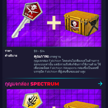
ราคา
$9 – $14
คำอธิบาย
คุณภาพ:
เกรดฐาน
กุญแจกล่อง Falchion โดดเด่นไม่เพียงแต่ในด้านการ
ออกแบบเท่านั้น แต่ยังรวมถึงฟังก์ชันการใช้งานด้วย ใช้
เพื่อปลดล็อค Falchion Weapons กล่องซึ่งเป็นเคสที่
บรรจุมีด Falchion ที่ผู้เล่นชื่นชอบอย่างสูง
กุญแจกล่อง SPECTRUM