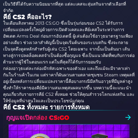
เป็นวิธีที่ได้รับความนิยมมากที่สุด แต่ละเคสจะสุ่มสกินจากตัวเลือกที่
จำกัด
คีย์ CS2 คืออะไร?
ในเดือนสิงหาคม 2013 CS:GO ซึ่งเป็นรุ่นก่อนของ CS2 ได้รับการ
เปลี่ยนแปลงครั้งใหญ่ด้วยการเปิดตัวเคสและคีย์เคสในระหว่างการ
อัพเดต Arms Deal ก่อนการอัปเดตนี้ ผู้เล่นต้องใช้อาวุธมาตรฐานเพียง
อย่างเดียว ช่วงเวลาสำคัญนี้เป็นจุดเริ่มต้นของระบบสกิน ซึ่งจะกลาย
เป็นจุดดึงดูดหลักสำหรับผู้เล่น CS2 โดยเฉพาะ จากนั้นเป็นต้นมา เส้น
ทางสู่การปลดล็อคเคสจำเป็นต้องซื้อกุญแจ ซึ่งเป็นแนวคิดที่พบกับการต่อ
ต้านจากผู้ใช้ในตอนแรก แต่ในที่สุดก็ได้รับการยอมรับ
กล่องอาวุธแต่ละกล่องมีรหัสเฉพาะของตัวเอง และถึงแม้จะมีราคาเท่า
กันในร้านค้าในเกม แต่ราคาก็ผันผวนตามตลาดชุมชน Steam เหตุผลที่
อยู่เบื้องหลังการเปลี่ยนแปลงราคานี้คือบางกรณีมีสกินอาวุธที่มีมูลค่าสูง
ซึ่งทำให้ราคาของคีย์มีความสมเหตุสมผลมากขึ้น บทความนี้จะแนะนำ
คุณเกี่ยวกับรายการคีย์ CS2 ทั้งหมด ช่วยให้คุณสำรวจโลกแห่งสกิน และ
ให้ข้อมูลที่น่าสนใจและเป็นประโยชน์แก่คุณ
คีย์ CS2 ทั้งหมด: รายการทั้งหมด
กุญแจเปิดกล่อง CS:GO