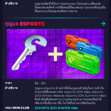
คำอธิบาย
กุญแจคลัตช์ได้รับการออกแบบมาโดยเฉพาะเพื่อปลด
ล็อคกล่องคลัตช์ กรณีพิเศษนี้จัดแสดงอาวุธและสกินถุงมือ
ที่ออกแบบโดยชุมชนที่หลากหลาย
กุญแจ ESPORTS
ราคา
$8 – $12
คำอธิบาย
กุญแจ eSports ทำหน้าที่เป็นกุญแจสำคัญในการเข้าถึง
สามกรณีที่แตกต่างกัน: eSports 2013 กล่อง, eSports
2013 Winter กล่องและ eSports 2014 Summer กล่อง
สิ่งสำคัญคือต้องทราบว่าแต่ละปุ่มสามารถปลดล็อคได้
เพียงกรณีเดียวเท่านั้น ไม่ใช่ทั้งสามกรณีพร้อมกัน
กล่อง SKIN.CLUB
ESPORTS 2013 WINTER กล่อง