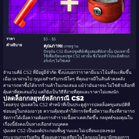
ราคา
$3 – $5
คำอธิบาย
คุณภาพ:
เกรดฐาน
ปัจจุบัน CS2 มีแคปซูลคีย์เพียงสองคีย์เท่านั้น ปุ่มเหล่านี้
ใช้เพื่อเปิดแคปซูล CS2 เท่านั้น ซึ่งโดยทั่วไปจะมีสติกเก
อร์เจ๋งๆ ไม่ใช่เคส
จำนวนคีย์ CS2 ที่มีอยู่มีจำกัด ซึ่งบ่งบอกว่าราคามีแนวโน้มที่จะเพิ่มขึ้น
เมื่อเวลาผ่านไป กุญแจสำหรับกรณีใดๆ ที่คุณอาจมีในสินค้าคงคลัง
สามารถหาซื้อได้จากร้านค้าในเกมเสมอ แม้ว่ามันอาจจะไม่ใช่ตัวเลือกที่
คุ้มค่าที่สุดเสมอไป แต่ก็ยังเป็นวิธีที่ง่ายที่สุดและราคาไม่แพงนัก
ปลดล็อกกลยุทธ์หลักกรณี CS2
โดยสรุป ปุ่มเคสใน CS2 ทำหน้าที่เป็นประตูสู่การปลดล็อคขุมสมบัติที่
ซ่อนอยู่ในกล่องอาวุธ ความคุ้มทุนทำให้การจัดซื้อมีความเสี่ยงที่สามารถ
จัดการได้เมื่อความต้องการสำรวจเนื้อหาเคสเกิดขึ้น กลยุทธ์ของคุณใน
เรื่องนี้ยังคงเป็นทางเลือกส่วนบุคคล
ปุ่มเคส CS2 เป็นองค์ประกอบพื้นฐานและไม่เปลี่ยนแปลงของ
กระบวนการรับสกิน ซึ่งมอบความเสถียรในโลกแบบไดนามิกของการ