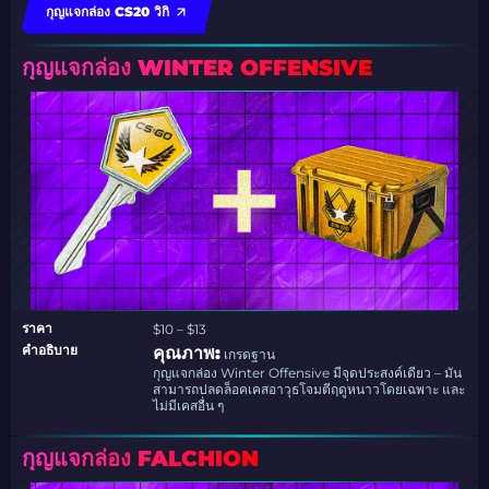
กุญแจกล่อง CS20 วิกิ
กุญแจกล่อง WINTER OFFENSIVE
ราคา
$10 – $13
คำอธิบาย
คุณภาพ:
เกรดฐาน
กุญแจกล่อง Winter Offensive มีจุดประสงค์เดียว – มัน
สามารถปลดล็อคเคสอาวุธโจมตีฤดูหนาวโดยเฉพาะ และ
ไม่มีเคสอื่น ๆ
กุญแจกล่อง FALCHION