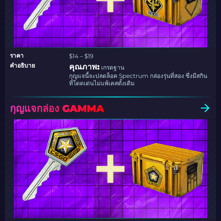
ราคา
$14 – $19
คำอธิบาย
คุณภาพ:
เกรดฐาน
กุญแจนี้จะปลดล็อค Spectrum กล่องรุ่นที่สอง ซึ่งมีสกิน
ที่โดดเด่นไม่แพ้เคสดั้งเดิม
กุญแจกล่อง GAMMA