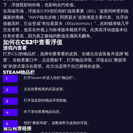
下，浮值既影响价格，也影响合约价值。
在高端市场，浮值在0.99倍区间的“战痕累累（BS）”皮肤同样受到收
藏家的青睐。“AWP狙击步枪 | 阿西莫夫”皮肤便是主要代表。当浮动
值极高时，它会变成“布拉基莫夫（Blackiimov）”，此时瞄准镜几乎
完全变黑，使其在外观上与标准版本截然不同。此类高浮动值版本往
往售价更高，因为真正极端的数值实属凤毛麟角。
如何在CS2中查看浮值
游戏内查看
打开CS2的物品栏，选择你要查看的皮肤。右键点击该装备并选择“检
查”。在检查窗口中，点击图标“
i
”，打开物品详情。浮值会以“磨损等
级”的形式显示在那里。此方法适用于你已拥有的皮肤。
STEAM物品栏
打开Steam并进入你的“物品栏”。
点击您要检查的武器皮肤。
打开该皮肤的物品详情面板。
向下滚动查看物品信息。
找到“磨损等级”。该数值即为皮肤的浮值。
通过检查链接