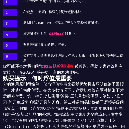
在 Steam 市场中打开该皮肤的列表页面。
右键点击“游戏内检查”并复制链接地址。
复制以“steam://run/730/…”开头的完整检查链接。
将该链接粘贴到“
CSFloat
”服务中。
查看该物品显示的确切浮值。
如有需要，请查看额外详情，包括：贴纸、图案数据及其他物品信
息。
你可能还会对我们的“
CS2皮肤检测指南
”感兴趣。借助专家建议和有
效技巧，在2026年获得更丰富的游戏体验。
购买提示：何时浮值最重要
它的通用原则很简单：仅当浮值能带来视觉优势且市场明确给予回报
时，才值得为此付费。在大多数情况下，这意味着仅在两种情形下才
需额外付费。第一种是皮肤采用“涂装”工艺且划痕明显，例如：“瓜子
刀”的刀角或“打印流”刀具的刀身。第二种是物品恰好处于磨损等级的
临界点，例如：浮值为0.07的“极略有磨损”皮肤，能以更低的价格呈
现近乎“崭新出厂品”的外观。如果涂装主要表现为变暗或色调发生变
化，且没有明显的划痕损伤，如：帕蒂纳（Patina）或枪匠工艺
（Gunsmith） 涂装等，那么为更低的浮值额外付费通常不值得，因