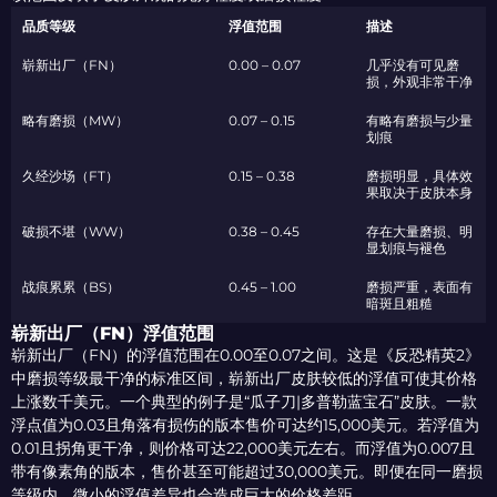
品质等级
浮值范围
描述
崭新出厂（FN）
0.00 – 0.07
几乎没有可见磨
损，外观非常干净
略有磨损（MW）
0.07 – 0.15
有略有磨损与少量
划痕
久经沙场（FT）
0.15 – 0.38
磨损明显，具体效
果取决于皮肤本身
破损不堪（WW）
0.38 – 0.45
存在大量磨损、明
显划痕与褪色
战痕累累（BS）
0.45 – 1.00
磨损严重，表面有
暗斑且粗糙
崭新出厂（FN）浮值范围
崭新出厂（FN）的浮值范围在0.00至0.07之间。这是《反恐精英2》
中磨损等级最干净的标准区间，崭新出厂皮肤较低的浮值可使其价格
上涨数千美元。一个典型的例子是“瓜子刀|多普勒蓝宝石”皮肤。一款
浮点值为0.03且角落有损伤的版本售价可达约15,000美元。若浮值为
0.01且拐角更干净，则价格可达22,000美元左右。而浮值为0.007且
带有像素角的版本，售价甚至可能超过30,000美元。即便在同一磨损
等级内，微小的浮值差异也会造成巨大的价格差距。