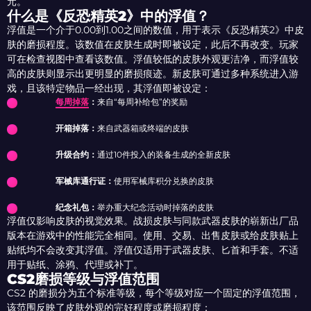
元。
什么是《反恐精英2》中的浮值？
浮值是一个介于0.00到1.00之间的数值，用于表示《反恐精英2》中皮
肤的磨损程度。该数值在皮肤生成时即被设定，此后不再改变。玩家
可在检查视图中查看该数值。浮值较低的皮肤外观更洁净，而浮值较
高的皮肤则显示出更明显的磨损痕迹。新皮肤可通过多种系统进入游
戏，且该特定物品一经出现，其浮值即被设定：
每周掉落
：
来自“每周补给包”的奖励
开箱掉落：
来自武器箱或终端的皮肤
升级合约：
通过10件投入的装备生成的全新皮肤
军械库通行证：
使用军械库积分兑换的皮肤
纪念礼包：
举办重大纪念活动时掉落的皮肤
浮值仅影响皮肤的视觉效果。战损皮肤与同款武器皮肤的崭新出厂品
版本在游戏中的性能完全相同。使用、交易、出售皮肤或给皮肤贴上
贴纸均不会改变其浮值。浮值仅适用于武器皮肤、匕首和手套。不适
用于贴纸、涂鸦、代理或补丁。
CS2磨损等级与浮值范围
CS2 的磨损分为五个标准等级，每个等级对应一个固定的浮值范围，
该范围反映了皮肤外观的完好程度或磨损程度：