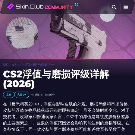
查
社区
文章
CS2浮值与磨损评级详解 (2026)
CS2浮值与磨损评级详解
(2026)
文章
六月 07
4K
视图
1 阅读分钟
在《反恐精英2》中，浮值会影响皮肤的外观、磨损等级和市场价格。
皮肤的浮值在物品掉落或开箱时即被确定，且不会随时间变化。对于
交易者、收藏家和普通玩家而言，CS2中的浮值是导致皮肤价格差异
的主要因素之一。皮肤的浮值范围还会影响其能达到的磨损等级。在
某些情况下，同一款皮肤的两个版本价格可能相差数百甚至数千美