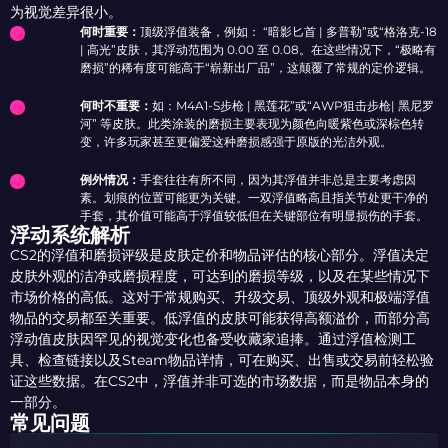
为视觉差异很小。
何时重要：
顶级浮值装备，例如： “暗影匕首 | 多普勒”或“格洛克-18
| 高光”皮肤，其浮动范围为 0.00 至 0.08。在这些情况下，“极略有
磨损”的稀有度可能高于“崭新出厂品”，这颠覆了常规的定价逻辑。
何时不重要：
如：M4A1-S步枪 | 黑莲花”或“AWP狙击步枪| 黑尼罗
河” 等皮肤。此类涂装的磨损主要表现为颜色向暖紫色或深棕色转
变，许多玩家甚至更偏爱这种磨损感强于原版的光洁外观。
例外情况：
手套往往有所不同，因为其浮值并非总是主要考虑因
素。划痕的位置可能更为关键。一双浮值略高且指关节处更干净的
手套，其价值可能高于浮值较低但在关键部位有明显损伤的手套。
浮动系统解析
CS2的浮值和磨损评级是皮肤定价和物品评估的核心部分。浮值决定
皮肤外观的洁净或磨损程度，可达到的磨损等级，以及在某些情况下
市场价格的高低。这对于常规购买、升级交易、顶级外观和极端浮值
物品的交易都至关重要。低浮值的皮肤可能获得高额溢价，而部分高
浮动值皮肤因罕见的视觉变化也备受收藏家追捧。通过浮值检测工
具、检查链接以及Steam物品详情，可在购买、出售或交易前轻松验
证这些数据。在CS2中，浮值并非可选的市场数据，而是物品本身的
一部分。
常见问题