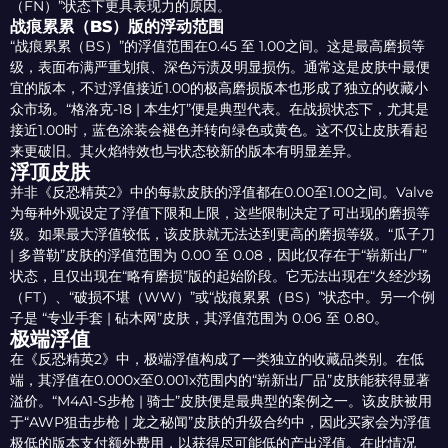
（FN）”状态下更具表现力的原因。
战痕累累（BS）版的浮动范围
“战痕累累（BS）”的浮值范围在0.45 至 1.00之间。这是最高磨损等
级，表面布满严重划痕、深色污渍及明显损伤。通常这是皮肤中最便
宜的版本，不过浮值接近1.00的极高磨损版本也形成了独立的收藏小
众市场。“格洛克-18 | 本生灯”便是典型代表。在战损状态下，尤其是
接近1.00时，蓝色涂装会褪色并转向绿色或黄色。这不仅让皮肤看起
来更破旧。其火焰特效也与状态较新的版本有明显差异。
浮顶皮肤
并非《反恐精英2》中的每款皮肤的浮值都在0.00至1.00之间。Valve
为每种外观设定了浮值下限和上限，这些限制决定了可出现的磨损等
级。如果最大浮值较低，该皮肤就无法达到更高的磨损等级。“瓜子刀
| 多普勒”皮肤的浮值范围为 0.00 至 0.08，因此仅存在于“崭新出厂”
状态，且仅出现在“略有磨损”版的起始阶段。它无法出现在“久经沙场
（FT）、“破损不堪（WW）”或“战痕累累（BS）”状态中。另一个例
子是 “专业手套 | 砧木网”皮肤，其浮值范围为 0.06 至 0.80。
极端浮值
在《反恐精英2》中，极端浮值构成了一类独立的收藏品类别。在低
端，其浮值在0.000x至0.001x范围内的“崭新出厂品”皮肤能获得显著
溢价。“M4A1-S步枪 | 骑士”皮肤便是最典型的案例之一。该皮肤被用
于“AWP狙击步枪 | 龙之秘闻”皮肤的升级合约中，因此买家会为浮值
极低的版本支付额外费用，以获得尽可能低的产出浮值。在此情况