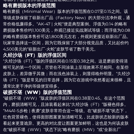
略有磨损版本的浮值范围
略有磨损（Minimal Wear）版本的浮值范围在0.07至0.15之间。该
等级皮肤保留了崭新出厂品（Factory New）的大部分洁净外观，通
常价格低廉得多。“AK-47 | 火蛇”便是典型案例。浮值为0.14 的略有
磨损版本售价约1,100美元，外观已接近实战测试等级；而浮值为0.08
的略有磨损版本售价可达1,800美元左右，外观则更接近崭新出厂品。
玩家常选择这一区间，因为它既保留了大部分视觉品质，又比起价约
4,500美元的“崭新出厂·火蛇”皮肤节省了数千美元。
久经沙场（FT）版的浮值区间
“久经沙场（FT）”版的浮值区间在0.15至0.38之间。这是磨损变得清
晰可见的第一个区间，尽管在不同涂装上呈现效果不尽相同。在某些
皮肤上，差异微乎其微；而在浅色涂装上，则显得格外明显。“久经沙
场（FT）”版是常见的日常选择，因为它在游戏中依然看起来很棒，且
通常比更干净的等级便宜得多。
破损不堪（WW）版的浮值范围
“破损不堪（WW）”版皮肤的浮值区间在0.38至0.45。在这个范围
内，磨损清晰可见，且涂装看起来比“久经沙场（FT）”版褪色得多。
“M4A1-S步枪 | 夜袭”皮肤非常符合这一等级。在“破损不堪”状态下，
红色背景褪色，使得面部图案更加清晰可见，比皮肤状态较新的版本
看起来更显诡异。更高的对比度让图案更加鲜明，这也是为何该皮肤
在“破损不堪（WW）”状态下比“略有磨损（MW）”或“全新出厂