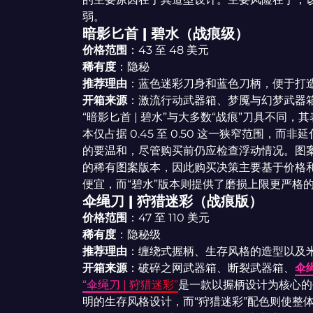
弱。
暗影匕首 | 碧水（战痕级）
价格范围
：43 至 48 美元
稀有度
：隐秘
推荐理由
：蓝色迷彩刀身和蓝色刀柄，便于打造
开箱来源
：激流行动武器箱、梦魇与幻梦武器
“暗影匕首 | 碧水”与大多数“战痕”刀具不同，
本仅占据 0.45 至 0.50 这一狭窄范围，而非延
的要温和，尽管购买前仍应检查浮动情况。图
的稀有图案版本，因此购买决策主要基于价格
便宜，而“碧水”版本则提供了磨损上限更严格
伞绳刀 | 狩猎迷彩（战痕版）
价格范围
：47 至 110 美元
稀有度
：隐秘级
推荐理由
：缠绕式握柄、生存风格的造型以及
开箱来源
：破碎之网武器箱、断裂武器箱、
伞
“伞绳刀 | 狩猎迷彩”
是一款以握柄设计为核心的
明的生存风格设计，而“狩猎迷彩”配色则使整