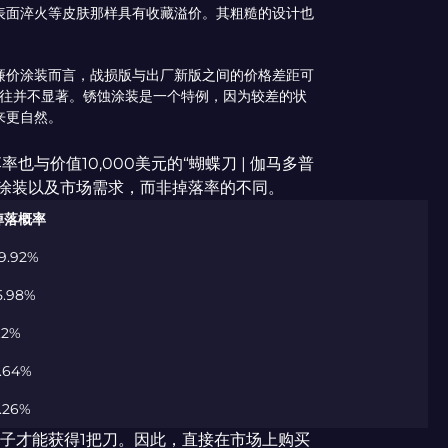
表面淬火等皮肤那样具有收藏溢价。其粗糙的设计也
廉价涂装而言，战损版与出厂新版之间的价格差距可
往往并不显著。锈蚀涂装是一个特例，因为较差的状
来更自然。
也与价值10,000美元的“蝴蝶刀 | 伽马多普
、涂装以及市场需求，而非掉落率的不同。
掉落概率
9.92%
5.98%
.2%
.64%
.26%
个箱子才能获得1把刀。因此，直接在市场上购买