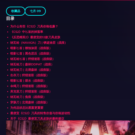
收藏品
七月 09
目录
为什么有些《CS2》刀具价格低廉？
《CS2》中匕首的掉落率
《反恐精英2》最便宜的12款刀具皮肤
纳瓦哈（NAVAJA）刀 | 锈迹涂层（战痕）
暗影匕首 | 锈蚀涂层（战痕版）
暗影匕首 | 黑色层压（战痕级）
纳瓦哈匕首 | 狩猎迷彩（战痕级）
纳瓦哈刀 | 森林DDPAT（战痕）
纳瓦哈刀 | 北境森林（战痕版）
生存刀 | 狩猎迷彩（战痕版）
暗影匕首 | 碧水（战痕级）
伞绳刀 | 狩猎迷彩（战痕版）
库克里刀 | 狩猎迷彩（战痕版）
纳瓦哈刀 | 焦痕（战痕级）
穿肠刀 | 北境森林（战痕版）
为何品状态比图案更重要
最便宜《CS2》刀具的转售价值与价格波动性
关于《CS2》最便宜刀具皮肤的最终建议