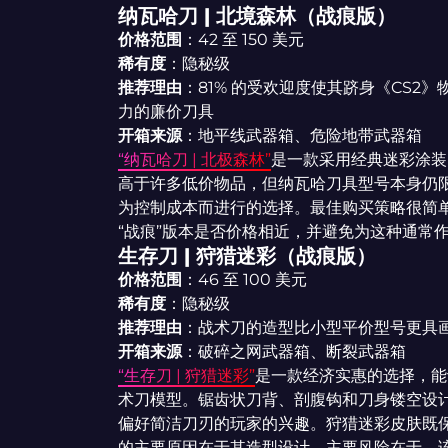
纳瓦哈刀 | 北境森林（战痕版）
价格范围
：42 至 150 美元
稀有度
：隐秘级
推荐理由
：81% 的受欢迎度使其跻身《CS2
力的廉价刀具
开箱来源
：地平线武器箱、危险地带武器箱
“纳瓦哈刀 | 北极森林”
是一款采用经典迷彩涂装
高于许多低价物品，但纳瓦哈刀具型号本身仍限
为控制成本而进行的选择。最佳购买策略很简
“战痕”版本是否价格相近，并避免为这种通常
生存刀 | 狩猎迷彩（战痕版）
价格范围
：46 至 100 美元
稀有度
：隐秘级
推荐理由
：战术刀的造型比小型平价型号更具画
开箱来源
：破碎之网武器箱、断裂武器箱
“生存刀 | 狩猎迷彩”
是一款经济实惠的选择，能
术刀模型。锯齿状刀背、剖腹钩和刀身镂空设
偏好简洁刀刃的玩家的兴趣。狩猎迷彩皮肤既
的主要原因在于其造型设计。主要风险在于，