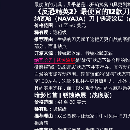
最便宜的刀具，几乎总是比开箱掉落刀具更划
《反恐精英2》最便宜的12款
纳瓦哈（NAVAJA）刀 | 锈迹涂层
价格范围
：41 至 60 美元
稀有度
：隐秘级
推荐理由
：生锈的刀刃赋予这把刀更自然的磨损
部分，而非缺点
开箱来源
：棱镜武器箱、棱镜-2武器箱
纳瓦哈刀 | 锈蚀涂层
是“战痕”状态下最合理的购
微磨损”或“实战测试”状态下并不存在。其浮动范
自然的市场浮动范围。浮值较低的“战痕”状态可
至1.00左右，这款皮肤往往更具吸引力。此
具的实用选择，而非以外观为导向的收藏型购
暗影匕首 | 锈蚀涂层（战痕版）
价格范围
：41 至 80 美元
稀有度
：隐秘级
推荐理由
：双匕首模型让玩家手中可见两把刀刃
损质感
开箱来源
：光谱武器箱、光谱-2武器箱