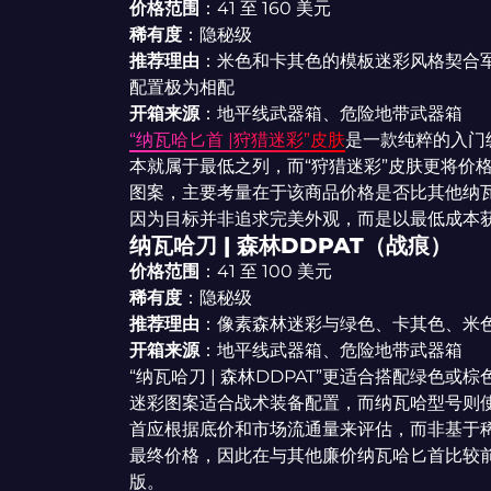
价格范围
：41 至 160 美元
稀有度
：隐秘级
推荐理由
：米色和卡其色的模板迷彩风格契合军
配置极为相配
开箱来源
：地平线武器箱、危险地带武器箱
“纳瓦哈匕首 |狩猎迷彩”皮肤
是一款纯粹的入门
本就属于最低之列，而“狩猎迷彩”皮肤更将价
图案，主要考量在于该商品价格是否比其他纳
因为目标并非追求完美外观，而是以最低成本
纳瓦哈刀 | 森林DDPAT（战痕）
价格范围
：41 至 100 美元
稀有度
：隐秘级
推荐理由
：像素森林迷彩与绿色、卡其色、米
开箱来源
：地平线武器箱、危险地带武器箱
“纳瓦哈刀 | 森林DDPAT”更适合搭配绿色
迷彩图案适合战术装备配置，而纳瓦哈型号则
首应根据底价和市场流通量来评估，而非基于稀有
最终价格，因此在与其他廉价纳瓦哈匕首比较前，
版。