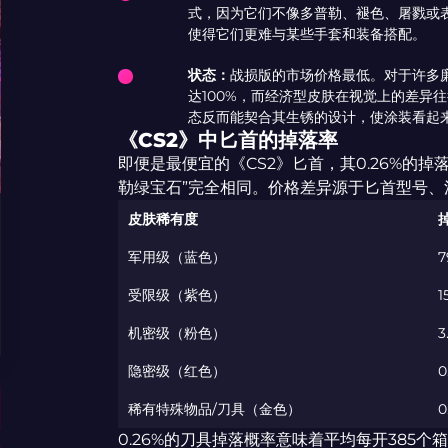
式，因为它们不像多普勒、褪色、屠戮或
使得它们更难与某些手套和装备搭配。
状态：
战损版的市场价格最低。对于许多
达100%，而经济型皮肤在视觉上的差异
态反而能契合其生锈的设计，使涂装看起
《CS2》中匕首的掉落率
即便是最便宜的《CS2》匕首，其0.26%的掉落率
勒绿宝石”完全相同。价格差异源于匕首型号
皮肤稀有度
军用级（蓝色）
7
受限级（紫色）
1
机密级（粉色）
3
隐密级（红色）
0
稀有特殊物品/刀具（金色）
0
0.26%的刀具掉落概率意味着平均每开385