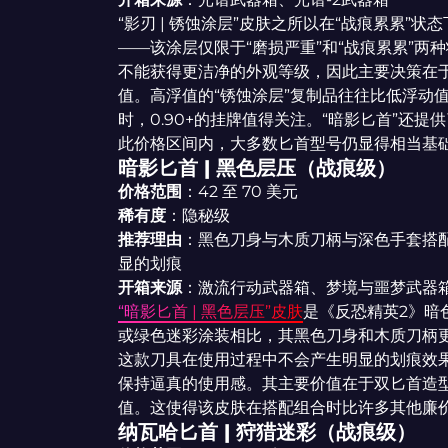
“影刃 | 锈蚀涂层”皮肤之所以在“战痕累累”
——该涂层仅限于“磨损严重”和“战痕累累”
不能获得更洁净的外观等级，因此主要决策在
值。高浮值的“锈蚀涂层”复制品往往比低浮动
时，0.90+的挂牌值得关注。“暗影匕首”还
此价格区间内，大多数匕首型号仍显得相当基
暗影匕首 | 黑色层压（战痕级）
价格范围
：42 至 70 美元
稀有度
：隐秘级
推荐理由
：黑色刀身与木质刀柄与深色手套搭
显的划痕
开箱来源
：激流行动武器箱、梦境与噩梦武器
“暗影匕首 | 黑色层压”皮肤
是《反恐精英2》暗
或绿色迷彩涂装相比，其黑色刀身和木质刀柄
这款刀具在使用过程中不会产生明显的划痕效果
保持逼真的使用感。其主要价值在于双匕首造
值。这使得该皮肤在搭配组合时比许多其他廉
纳瓦哈匕首 | 狩猎迷彩（战痕级）