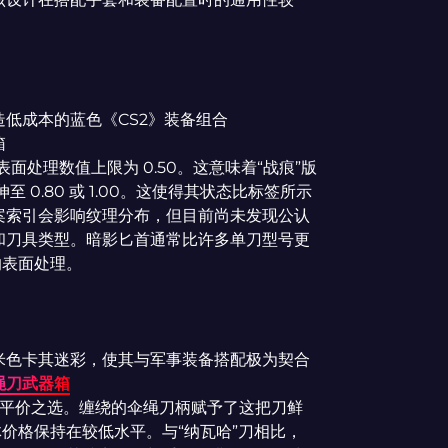
低成本的蓝色《CS2》装备组合
箱
其表面处理数值上限为 0.50。这意味着“战痕”版
伸至 0.80 或 1.00。这使得其状态比标签所示
案索引会影响纹理分布，但目前尚未发现公认
和刀具类型。暗影匕首通常比许多单刀型号更
的表面处理。
米色卡其迷彩，使其与军事装备搭配极为契合
绳刀武器箱
平价之选。缠绕的伞绳刀柄赋予了这把刀鲜
体价格保持在较低水平。与“纳瓦哈”刀相比，