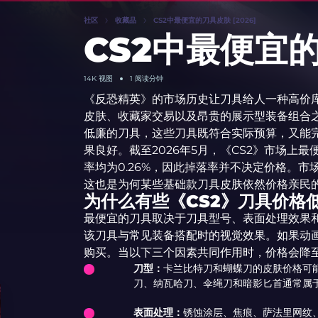
社区
收藏品
CS2中最便宜的刀具皮肤 [2026]
CS2中最便宜的
14K
视图
1 阅读分钟
《反恐精英》的市场历史让刀具给人一种高价
皮肤、收藏家交易以及昂贵的展示型装备组合之
低廉的刀具，这些刀具既符合实际预算，又能
果良好。截至2026年5月，《CS2》市场上
率均为0.26%，因此掉落率并不决定价格。
这也是为何某些基础款刀具皮肤依然价格亲民
为什么有些《CS2》刀具价格
最便宜的刀具取决于刀具型号、表面处理效果
该刀具与常见装备搭配时的视觉效果。如果动
购买。当以下三个因素共同作用时，价格会降
刀型：
卡兰比特刀和蝴蝶刀的皮肤价格可能
刀、纳瓦哈刀、伞绳刀和暗影匕首通常属于
表面处理：
锈蚀涂层、焦痕、萨法里网纹、