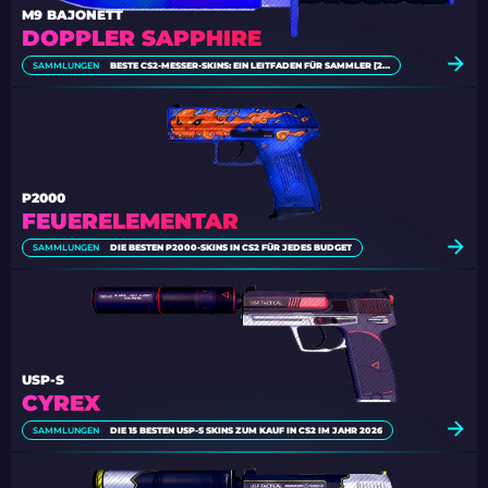
M9 BAJONETT
DOPPLER SAPPHIRE
SAMMLUNGEN
BESTE CS2-MESSER-SKINS: EIN LEITFADEN FÜR SAMMLER [2026]
P2000
FEUERELEMENTAR
SAMMLUNGEN
DIE BESTEN P2000-SKINS IN CS2 FÜR JEDES BUDGET
USP-S
CYREX
SAMMLUNGEN
DIE 15 BESTEN USP-S SKINS ZUM KAUF IN CS2 IM JAHR 2026