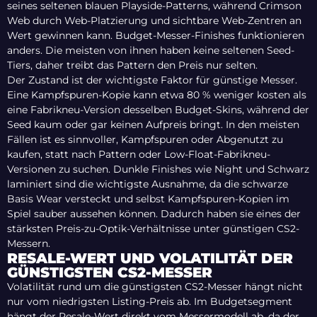
seines seltenen blauen Playside-Patterns, während Crimson
Web durch Web-Platzierung und sichtbare Web-Zentren an
Wert gewinnen kann. Budget-Messer-Finishes funktionieren
anders. Die meisten von ihnen haben keine seltenen Seed-
Tiers, daher treibt das Pattern den Preis nur selten.
Der Zustand ist der wichtigste Faktor für günstige Messer.
Eine Kampfspuren-Kopie kann etwa 80 % weniger kosten als
eine Fabrikneu-Version desselben Budget-Skins, während der
Seed kaum oder gar keinen Aufpreis bringt. In den meisten
Fällen ist es sinnvoller, Kampfspuren oder Abgenutzt zu
kaufen, statt nach Pattern oder Low-Float-Fabrikneu-
Versionen zu suchen. Dunkle Finishes wie Night und Schwarz
laminiert sind die wichtigste Ausnahme, da die schwarze
Basis Wear versteckt und selbst Kampfspuren-Kopien im
Spiel sauber aussehen können. Dadurch haben sie eines der
stärksten Preis-zu-Optik-Verhältnisse unter günstigen CS2-
Messern.
RESALE-WERT UND VOLATILITÄT DER
GÜNSTIGSTEN CS2-MESSER
Volatilität rund um die günstigsten CS2-Messer hängt nicht
nur vom niedrigsten Listing-Preis ab. Im Budgetsegment
hängt der Resale-Wert direkt vom Messermodell ab, da der