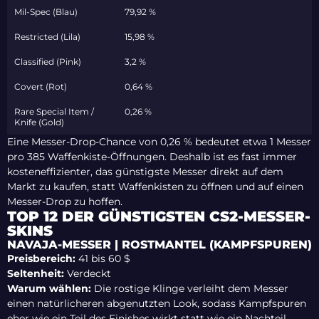
Mil-Spec (Blau)
79,92 %
Restricted (Lila)
15,98 %
Classified (Pink)
3,2 %
Covert (Rot)
0,64 %
Rare Special Item /
0,26 %
Knife (Gold)
Eine Messer-Drop-Chance von 0,26 % bedeutet etwa 1 Messer
pro 385 Waffenkiste-Öffnungen. Deshalb ist es fast immer
kosteneffizienter, das günstigste Messer direkt auf dem
Markt zu kaufen, statt Waffenkisten zu öffnen und auf einen
Messer-Drop zu hoffen.
TOP 12 DER GÜNSTIGSTEN CS2-MESSER-
SKINS
NAVAJA-MESSER | ROSTMANTEL (KAMPFSPUREN)
Preisbereich:
41 bis 60 $
Seltenheit:
Verdeckt
Warum wählen:
Die rostige Klinge verleiht dem Messer
einen natürlicheren abgenutzten Look, sodass
Kampfspuren
eher wie ein Teil des Finishes wirkt statt wie ein Nachteil