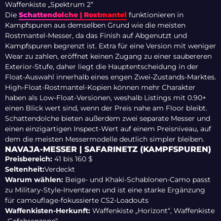
Waffenkiste „Spektrum 2“
Die
Schattendolche | Rostmantel
funktionieren in
Kampfspuren aus demselben Grund wie die meisten
Rostmantel-Messer, da das Finish auf Abgenutzt und
Kampfspuren begrenzt ist. Extra für eine Version mit weniger
Wear zu zahlen, eröffnet keinen Zugang zu einer saubereren
Exterior-Stufe, daher liegt die Hauptentscheidung in der
Float-Auswahl innerhalb eines engen Zwei-Zustands-Marktes.
High-Float-Rostmantel-Kopien können mehr Charakter
haben als Low-Float-Versionen, weshalb Listings mit 0.90+
einen Blick wert sind, wenn der Preis nahe am Floor bleibt.
Schattendolche bieten außerdem zwei separate Messer und
einen einzigartigen Inspect-Wert auf einem Preisniveau, auf
dem die meisten Messermodelle deutlich simpler bleiben.
NAVAJA-MESSER | SAFARINETZ (KAMPFSPUREN)
Preisbereich:
41 bis 160 $
Seltenheit:
Verdeckt
Warum wählen:
Beige- und Khaki-Schablonen-Camo passt
zu Military-Style-Inventaren und ist eine starke Ergänzung
für camouflage-fokussierte CS2-Loadouts
Waffenkisten-Herkunft:
Waffenkiste „Horizont“, Waffenkiste