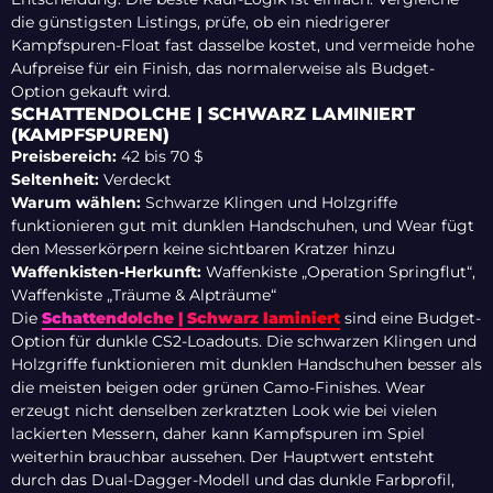
die günstigsten Listings, prüfe, ob ein niedrigerer
Kampfspuren-Float fast dasselbe kostet, und vermeide hohe
Aufpreise für ein Finish, das normalerweise als Budget-
Option gekauft wird.
SCHATTENDOLCHE | SCHWARZ LAMINIERT
(KAMPFSPUREN)
Preisbereich:
42 bis 70 $
Seltenheit:
Verdeckt
Warum wählen:
Schwarze Klingen und Holzgriffe
funktionieren gut mit dunklen Handschuhen, und Wear fügt
den Messerkörpern keine sichtbaren Kratzer hinzu
Waffenkisten-Herkunft:
Waffenkiste „Operation Springflut“,
Waffenkiste „Träume & Alpträume“
Die
Schattendolche | Schwarz laminiert
sind eine Budget-
Option für dunkle CS2-Loadouts. Die schwarzen Klingen und
Holzgriffe funktionieren mit dunklen Handschuhen besser als
die meisten beigen oder grünen Camo-Finishes. Wear
erzeugt nicht denselben zerkratzten Look wie bei vielen
lackierten Messern, daher kann Kampfspuren im Spiel
weiterhin brauchbar aussehen. Der Hauptwert entsteht
durch das Dual-Dagger-Modell und das dunkle Farbprofil,