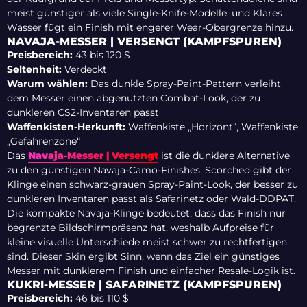
meist günstiger als viele Single-Knife-Modelle, und Klares
Wasser fügt ein Finish mit engerer Wear-Obergrenze hinzu.
NAVAJA-MESSER | VERSENGT (KAMPFSPUREN)
Preisbereich:
43 bis 120 $
Seltenheit:
Verdeckt
Warum wählen:
Das dunkle Spray-Paint-Pattern verleiht
dem Messer einen abgenutzten Combat-Look, der zu
dunkleren CS2-Inventaren passt
Waffenkisten-Herkunft:
Waffenkiste „Horizont“, Waffenkiste
„Gefahrenzone“
Das
Navaja-Messer | Versengt
ist die dunklere Alternative
zu den günstigen Navaja-Camo-Finishes. Scorched gibt der
Klinge einen schwarz-grauen Spray-Paint-Look, der besser zu
dunkleren Inventaren passt als Safarinetz oder Wald-DDPAT.
Die kompakte Navaja-Klinge bedeutet, dass das Finish nur
begrenzte Bildschirmpräsenz hat, weshalb Aufpreise für
kleine visuelle Unterschiede meist schwer zu rechtfertigen
sind. Dieser Skin ergibt Sinn, wenn das Ziel ein günstiges
Messer mit dunklerem Finish und einfacher Resale-Logik ist.
KUKRI-MESSER | SAFARINETZ (KAMPFSPUREN)
Preisbereich:
46 bis 110 $