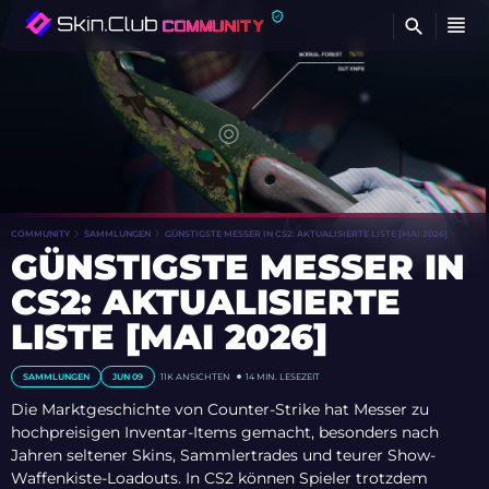
FI
COMMUNITY
SAMMLUNGEN
GÜNSTIGSTE MESSER IN CS2: AKTUALISIERTE LISTE [MAI 2026]
GÜNSTIGSTE MESSER IN
CS2: AKTUALISIERTE
LISTE [MAI 2026]
SAMMLUNGEN
JUN 09
11K
ANSICHTEN
14 MIN. LESEZEIT
Die Marktgeschichte von Counter-Strike hat Messer zu
hochpreisigen Inventar-Items gemacht, besonders nach
Jahren seltener Skins, Sammlertrades und teurer Show-
Waffenkiste-Loadouts. In CS2 können Spieler trotzdem