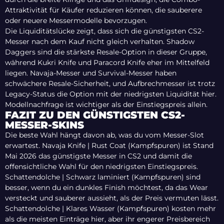
Attraktivität für Käufer reduzieren können, die sauberere
oder neuere Messermodelle bevorzugen.
Die Liquiditätslücke zeigt, dass sich die günstigsten CS2-
Messer nach dem Kauf nicht gleich verhalten. Shadow
Daggers sind die stärkste Resale-Option in dieser Gruppe,
während Kukri Knife und Paracord Knife eher im Mittelfeld
liegen. Navaja-Messer und Survival-Messer haben
schwächere Resale-Sicherheit, und Aufbrechmesser ist trotz
Legacy-Status die Option mit der niedrigsten Liquidität hier.
Modellnachfrage ist wichtiger als der Einstiegspreis allein.
FAZIT ZU DEN GÜNSTIGSTEN CS2-
MESSER-SKINS
Die beste Wahl hängt davon ab, was du vom Messer-Slot
erwartest. Navaja Knife | Rust Coat (Kampfspuren) ist Stand
Mai 2026 das günstigste Messer in CS2 und damit die
offensichtliche Wahl für den niedrigsten Einstiegspreis.
Schattendolche | Schwarz laminiert (Kampfspuren) sind
besser, wenn du ein dunkles Finish möchtest, da das Wear
versteckt und sauberer aussieht, als der Preis vermuten lässt.
Schattendolche | Klares Wasser (Kampfspuren) kosten mehr
als die meisten Einträge hier, aber ihr engerer Preisbereich