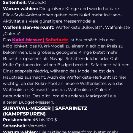
Seltenheit:
Verdeckt
Warum wählen:
Die größere Klinge und wiederholbare
Flick-Style-Animationen geben dem Kukri mehr In-Hand-
Aktivität als viele günstigere Messermodelle
Waffenkisten-Herkunft:
Waffenkiste „Kilowatt“ , Waffenkiste
„Galerie“
Das
Kukri-Messer | Safarinetz
ist hauptsächlich eine
Möglichkeit, das Kukri-Modell zu einem niedrigen Preis zu
bekommen. Die größere, gebogene Klinge bietet mehr
Bildschirmpräsenz als Navaja, Schattendolche oder Gut-
Knife-Optionen im selben Budgetbereich. Safarinetz hält den
Einstiegspreis niedrig, während das Modell selbst den
Hauptreiz ausmacht. Auch die Waffenkiste-Herkunft ist hier
wichtig, da der Kukri-Pool an neuere Waffenkistes wie das
Waffenkiste „Kilowatt“ und das Waffenkiste „Galerie“
gebunden ist. Das gibt ihm ein anderes Marktprofil als
älteren Budget-Messern.
SURVIVAL-MESSER | SAFARINETZ
(KAMPFSPUREN)
Preisbereich:
46 bis 100 $
Seltenheit:
Verdeckt
Warum wählen:
Die taktische Messerform bietet mehr