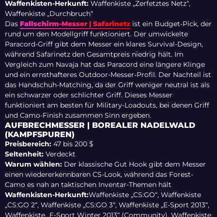
Waffenkisten-Herkunft:
Waffenkiste „Zerfetztes Netz“,
Waffenkiste „Durchbruch“
Das
Fallschirm-Messer | Safarinetz
ist ein Budget-Pick, der
rund um den Modellgriff funktioniert. Der umwickelte
Paracord-Griff gibt dem Messer ein klares Survival-Design,
während Safarinetz den Gesamtpreis niedrig hält. Im
Vergleich zum Navaja hat das Paracord eine längere Klinge
und ein ernsthafteres Outdoor-Messer-Profil. Der Nachteil ist
das Handschuh-Matching, da der Griff weniger neutral ist als
ein schwarzer oder schlichter Griff. Dieses Messer
funktioniert am besten für Military-Loadouts, bei denen Griff
und Camo-Finish zusammen Sinn ergeben.
AUFBRECHMESSER | BOREALER NADELWALD
(KAMPFSPUREN)
Preisbereich:
47 bis 200 $
Seltenheit:
Verdeckt
Warum wählen:
Der klassische Gut Hook gibt dem Messer
einen wiedererkennbaren CS-Look, während das Forest-
Camo es nah an taktischen Inventar-Themen hält
Waffenkisten-Herkunft:
Waffenkiste „CS:GO“, Waffenkiste
„CS:GO 2“, Waffenkiste „CS:GO 3“, Waffenkiste „E-Sport 2013“,
Waffenkiste „E-Sport Winter 2013“ (Community), Waffenkiste