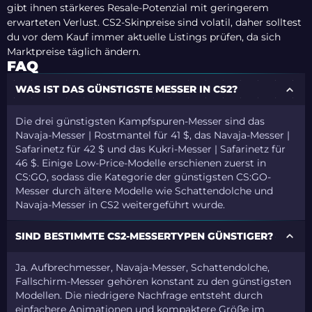
gibt ihnen stärkeres Resale-Potenzial mit geringerem
erwarteten Verlust. CS2-Skinpreise sind volatil, daher solltest
du vor dem Kauf immer aktuelle Listings prüfen, da sich
Marktpreise täglich ändern.
FAQ
WAS IST DAS GÜNSTIGSTE MESSER IN CS2?
Die drei günstigsten Kampfspuren-Messer sind das
Navaja-Messer | Rostmantel für 41 $, das Navaja-Messer |
Safarinetz für 42 $ und das Kukri-Messer | Safarinetz für
46 $. Einige Low-Price-Modelle erschienen zuerst in
CS:GO, sodass die Kategorie der günstigsten CS:GO-
Messer durch ältere Modelle wie Schattendolche und
Navaja-Messer in CS2 weitergeführt wurde.
SIND BESTIMMTE CS2-MESSERTYPEN GÜNSTIGER?
Ja. Aufbrechmesser, Navaja-Messer, Schattendolche,
Fallschirm-Messer gehören konstant zu den günstigsten
Modellen. Die niedrigere Nachfrage entsteht durch
einfachere Animationen und kompaktere Größe im