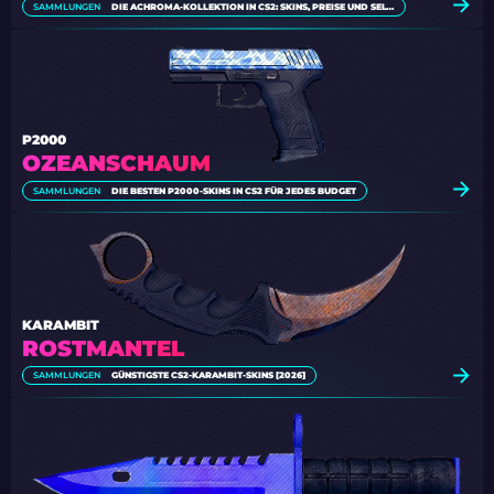
SAMMLUNGEN
DIE ACHROMA-KOLLEKTION IN CS2: SKINS, PREISE UND SELTENHEITSSTUFEN
P2000
OZEANSCHAUM
SAMMLUNGEN
DIE BESTEN P2000-SKINS IN CS2 FÜR JEDES BUDGET
KARAMBIT
ROSTMANTEL
SAMMLUNGEN
GÜNSTIGSTE CS2-KARAMBIT-SKINS [2026]