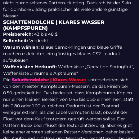
nicht durch seltenes Pattern-Hunting. Dadurch ist der Skin
für Combo-Building praktischer als viele andere günstige
Messer.
SCHATTENDOLCHE | KLARES WASSER
(KAMPFSPUREN)
Preisbereich:
43 bis 48 $
Seltenheit:
Verdeckt
Warum wählen:
Blaue Camo-Klingen und blaue Griffe
machen es leichter, ein günstiges blaues CS2-Loadout
aufzubauen
Waffenkisten-Herkunft:
Waffenkiste „Operation Springflut“,
Waffenkiste „Träume & Alpträume“
Die
Schattendolche | Klares Wasser
unterscheiden sich
von den meisten Kampfspuren-Messern, da das Finish bei
0.50 gedeckelt ist. Das bedeutet, dass Kampfspuren-Kopien
nur einen kleinen Bereich von 0.45 bis 0.50 einnehmen, statt
bis 0.80 oder 1.00 zu reichen. Dadurch ist der Zustand
weniger extrem, als das Label vermuten lässt, obwohl der
Float vor dem Kauf trotzdem geprüft werden sollte. Der
Pattern Index beeinflusst die Texturplatzierung, aber es gibt
keine anerkannten seltenen Pattern-Versionen, daher basiert
der Kaufgrund auf Preis und Messertyp. Schattendolche sind