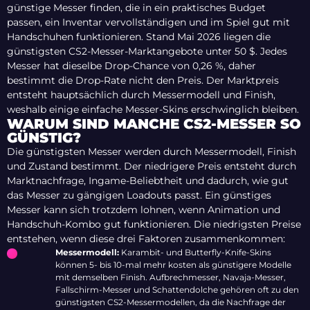
günstige Messer finden, die in ein praktisches Budget
passen, ein Inventar vervollständigen und im Spiel gut mit
Handschuhen funktionieren. Stand Mai 2026 liegen die
günstigsten CS2-Messer-Marktangebote unter 50 $. Jedes
Messer hat dieselbe Drop-Chance von 0,26 %, daher
bestimmt die Drop-Rate nicht den Preis. Der Marktpreis
entsteht hauptsächlich durch Messermodell und Finish,
weshalb einige einfache Messer-Skins erschwinglich bleiben.
WARUM SIND MANCHE CS2-MESSER SO
GÜNSTIG?
Die günstigsten Messer werden durch Messermodell, Finish
und Zustand bestimmt. Der niedrigere Preis entsteht durch
Marktnachfrage, Ingame-Beliebtheit und dadurch, wie gut
das Messer zu gängigen Loadouts passt. Ein günstiges
Messer kann sich trotzdem lohnen, wenn Animation und
Handschuh-Kombo gut funktionieren. Die niedrigsten Preise
entstehen, wenn diese drei Faktoren zusammenkommen:
Messermodell:
Karambit- und Butterfly-Knife-Skins
können 5- bis 10-mal mehr kosten als günstigere Modelle
mit demselben Finish. Aufbrechmesser, Navaja-Messer,
Fallschirm-Messer und Schattendolche gehören oft zu den
günstigsten CS2-Messermodellen, da die Nachfrage der