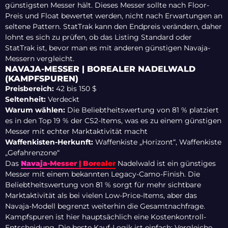
günstigsten Messer hält. Dieses Messer sollte nach Floor-
Preis und Float bewertet werden, nicht nach Erwartungen an
seltene Pattern. StatTrak kann den Endpreis verändern, daher
lohnt es sich zu prüfen, ob das Listing Standard oder
StatTrak ist, bevor man es mit anderen günstigen Navaja-
Messern vergleicht.
NAVAJA-MESSER | BOREALER NADELWALD
(KAMPFSPUREN)
Preisbereich:
42 bis 150 $
Seltenheit:
Verdeckt
Warum wählen:
Die Beliebtheitswertung von 81 % platziert
es in den Top 19 % der CS2-Items, was es zu einem günstigen
Messer mit echter Marktaktivität macht
Waffenkisten-Herkunft:
Waffenkiste „Horizont“, Waffenkiste
„Gefahrenzone“
Das
Navaja-Messer | Borealer
Nadelwald ist ein günstiges
Messer mit einem bekannten Legacy-Camo-Finish. Die
Beliebtheitswertung von 81 % sorgt für mehr sichtbare
Marktaktivität als bei vielen Low-Price-Items, aber das
Navaja-Modell begrenzt weiterhin die Gesamtnachfrage.
Kampfspuren ist hier hauptsächlich eine Kostenkontroll-
Entscheidung. Die beste Kauf-Logik ist einfach: Vergleiche