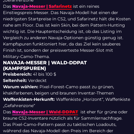
„Gefahrenzone“
Das
Navaja-Messer | Safarinetz
ist ein reines
Einstiegspreis-Messer. Das Navaja-Modell hat einen der
niedrigsten Startpreise in CS2, und Safarinetz hält die Kosten
nahe am Floor. Das ist kein Skin, bei dem Pattern-Hunting
wichtig ist. Die Hauptentscheidung ist, ob das Listing im
Vergleich zu anderen Navaja-Optionen günstig genug ist.
Kampfspuren funktioniert hier, da das Ziel kein sauberes
Finish ist, sondern der preiswerteste Messer-Slot mit
Military-Camo-Thema.
NAVAJA-MESSER | WALD-DDPAT
(KAMPFSPUREN)
Preisbereich:
41 bis 100 $
Seltenheit:
Verdeckt
Warum wählen:
Pixel-Forest-Camo passt zu grünen,
khakifarbenen, beigen und braunen Inventar-Themen
Waffenkisten-Herkunft:
Waffenkiste „Horizont“, Waffenkiste
„Gefahrenzone“
Das
Navaja-Messer | Wald-DDPAT
ist eher für grüne oder
braune CS2-Inventare nützlich als für Sammlernachfrage.
Das Pixel-Camo-Pattern passt zu taktischen Loadouts,
während das Navaja-Modell den Preis im Bereich der