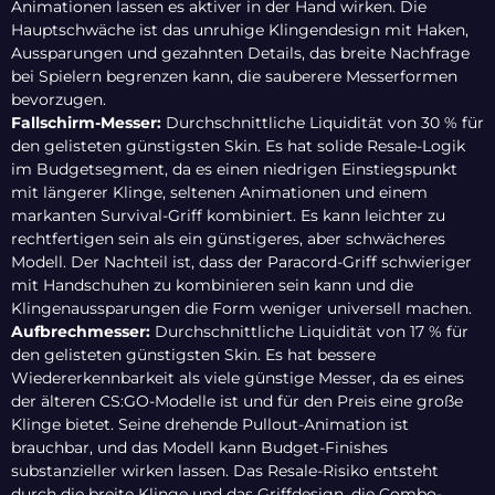
Animationen lassen es aktiver in der Hand wirken. Die
Hauptschwäche ist das unruhige Klingendesign mit Haken,
Aussparungen und gezahnten Details, das breite Nachfrage
bei Spielern begrenzen kann, die sauberere Messerformen
bevorzugen.
Fallschirm-Messer:
Durchschnittliche Liquidität von 30 % für
den gelisteten günstigsten Skin. Es hat solide Resale-Logik
im Budgetsegment, da es einen niedrigen Einstiegspunkt
mit längerer Klinge, seltenen Animationen und einem
markanten Survival-Griff kombiniert. Es kann leichter zu
rechtfertigen sein als ein günstigeres, aber schwächeres
Modell. Der Nachteil ist, dass der Paracord-Griff schwieriger
mit Handschuhen zu kombinieren sein kann und die
Klingenaussparungen die Form weniger universell machen.
Aufbrechmesser:
Durchschnittliche Liquidität von 17 % für
den gelisteten günstigsten Skin. Es hat bessere
Wiedererkennbarkeit als viele günstige Messer, da es eines
der älteren CS:GO-Modelle ist und für den Preis eine große
Klinge bietet. Seine drehende Pullout-Animation ist
brauchbar, und das Modell kann Budget-Finishes
substanzieller wirken lassen. Das Resale-Risiko entsteht
durch die breite Klinge und das Griffdesign, die Combo-