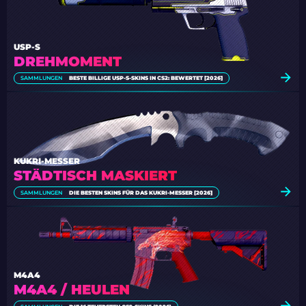
USP-S
DREHMOMENT
SAMMLUNGEN
BESTE BILLIGE USP-S-SKINS IN CS2: BEWERTET [2026]
KUKRI-MESSER
STÄDTISCH MASKIERT
SAMMLUNGEN
DIE BESTEN SKINS FÜR DAS KUKRI-MESSER [2026]
M4A4
M4A4 / HEULEN