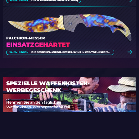
SAMMLUNGEN
DIE 16 TEUERSTEN CS2-SKINS (2026)
FALCHION-MESSER
EINSATZGEHÄRTET
SAMMLUNGEN
DIE BESTEN FALCHION-MESSER-SKINS IN CS2: TOP-LISTE [2026]
SPEZIELLE WAFFENKISTEN-
WERBEGESCHENK
Nehmen Sie an den täglichen
Waffenkisten-Werbegeschenk teil
TEILNEHMEN