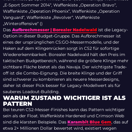
„E-Sport Sommer 2014“, Waffenkiste „Operation Bravo“,
Waffenkiste „Operation Phoenix“, Waffenkiste „Operation
Vanguard“, Waffenkiste „Revolver“, Waffenkiste
„Winteroffensive“ ()
Das
Aufbrechmesser | Borealer Nadelwald
ist die Legacy-
Option in dieser Budget-Gruppe. Das Aufbrechmesser ist
eines der ursprünglichen CS:GO-Messermodelle, und der
Haken auf dem Klingenrücken sorgt in CS2 für sofortige
Wiedererkennbarkeit. Borealer Nadelwald hält den Preis im
taktischen Budgetbereich, während die größere Klinge mehr
sichtbare Fläche bietet als das Navaja. Der wichtigste Trade-
off ist die Combo-Eignung. Die breite Klinge und der Griff
sind schwerer zu kombinieren als neuere Messerdesigns,
daher ist dieser Pick besser für Legacy-Modellwert als für
sauberes Loadout-Building.
WARUM ZUSTAND WICHTIGER IST ALS
PATTERN
Bei teuren CS2-Messer-Finishes kann das Pattern wichtiger
sein als der Float. Waffenkiste Hardened und Crimson Web
sind die klarsten Beispiele. Das
Karambit Blue Gem
, das auf
etwa 2+ Millionen Dollar bewertet wird, existiert wegen