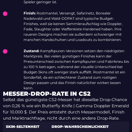
Spieler geringer ist.
Finish:
Rostmantel, Versengt, Safarinetz, Borealer
Nadelwald und Wald-DDPAT sind typische Budget-
Finishes, weil sie keinen Sammleraufschlag wie Doppler,
Fade, Slaughter oder Waffenkiste Hardened haben. Ihre
raueren Designs machen sie außerdem schwieriger mit
manchen Handschuhen und Loadouts zu kombinieren.
Zustand:
Kampfspuren
-Versionen setzen den niedrigsten
Marktpreis. Bei vielen günstigen Finishes kann der
Preisunterschied zwischen Kampfspuren und Fabrikneu bis
zu 100 % betragen, während der visuelle Unterschied bei
Budget-Skins oft weniger stark auffällt. Rostmantel ist ein
Sonderfall, da ein schlechterer Zustand zum rostigen
Design passen und das Finish natürlicher wirken lassen
kann.
MESSER-DROP-RATE IN CS2
Selbst das günstigste CS2-Messer hat dieselbe Drop-Chance
von 0,26 % wie ein Butterfly Knife | Gamma Doppler Emerald
für 10.000 $. Der Preis entsteht durch Messermodell, Finish
und Marktnachfrage, nicht durch eine andere Drop-Rate.
SKIN-SELTENHEIT
DROP-WAHRSCHEINLICHKEIT