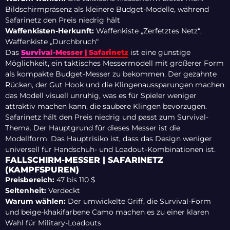
Bildschirmpräsenz als kleinere Budget-Modelle, während
Safarinetz den Preis niedrig hält
Waffenkisten-Herkunft:
Waffenkiste „Zerfetztes Netz“,
Waffenkiste „Durchbruch“
Das
Survival-Messer | Safarinetz
ist eine günstige
Möglichkeit, ein taktisches Messermodell mit größerer Form
als kompakte Budget-Messer zu bekommen. Der gezahnte
Rücken, der Gut Hook und die Klingenaussparungen machen
das Modell visuell unruhig, was es für Spieler weniger
attraktiv machen kann, die saubere Klingen bevorzugen.
Safarinetz hält den Preis niedrig und passt zum Survival-
Thema. Der Hauptgrund für dieses Messer ist die
Modellform. Das Hauptrisiko ist, dass das Design weniger
universell für Handschuh- und Loadout-Kombinationen ist.
FALLSCHIRM-MESSER | SAFARINETZ
(KAMPFSPUREN)
Preisbereich:
47 bis 110 $
Seltenheit:
Verdeckt
Warum wählen:
Der umwickelte Griff, die Survival-Form
und beige-khakifarbene Camo machen es zu einer klaren
Wahl für Military-Loadouts