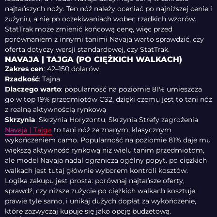
najtańszych noży. Ten nóż należy oceniać po najniższej cenie i
zużyciu, a nie po oczekiwaniach wobec rzadkich wzorów.
StatTrak może zmienić końcową cenę, więc przed
porównaniem z innymi tanimi Navaja warto sprawdzić, czy
oferta dotyczy wersji standardowej, czy StatTrak.
NAVAJA | TAJGA (PO CIĘŻKICH WALKACH)
Zakres cen
: 42–150 dolarów
Rzadkość
: Tajna
Dlaczego warto
: popularność na poziomie 81% umieszcza
go w top 19% przedmiotów CS2, dzięki czemu jest to tani nóż
z realną aktywnością rynkową
Skrzynia
: Skrzynia Horyzontu, Skrzynia Strefy zagrożenia
Navaja | Tajga
to tani nóż ze znanym, klasycznym
wykończeniem camo. Popularność na poziomie 81% daje mu
większą aktywność rynkową niż wielu tanim przedmiotom,
ale model Navaja nadal ogranicza ogólny popyt. po ciężkich
walkach jest tutaj głównie wyborem kontroli kosztów.
Logika zakupu jest prosta: porównaj najtańsze oferty,
sprawdź, czy niższe zużycie po ciężkich walkach kosztuje
prawie tyle samo, i unikaj dużych dopłat za wykończenie,
które zazwyczaj kupuje się jako opcję budżetową.