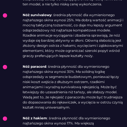
ten model, a nie tylko niską cenę wykończenia.
Nóż survivalowy
: średnia płynność dla wymienionego
najtańszego skina wynosi 25%. Ma dobrą wartość animacji i
mocną taktyczną tożsamość, co daje mu lepszy argument
odsprzedażowy niż najtańsze kompaktowe modele.
Rzadkie animacje wyciągania i zbadania sprawiają, że nóż
wydaje się bardziej aktywny w dłoni. Główną słabością jest
złożony design ostrza z hakami, wycięciami i ząbkowanymi
elementami, który może ograniczać szeroki popyt wśród
graczy preferujących lepsze kształty noży.
Nóż paracord
: średnia płynność dla wymienionego
najtańszego skina wynosi 30%. Ma solidną logikę
odsprzedaży w segmencie budżetowym, ponieważ łączy
niski koszt wejścia z dłuższym ostrzem, rzadkimi
animacjami i wyraźną survivalową rękojeścią. Może być
łatwiejszy do uzasadnienia niż tańszy, ale słabszy model.
Wadą jest to, że rękojeść z paracordu może być trudniejsza
do dopasowania do rękawiczek, a wycięcia w ostrzu czynią
kształt mniej uniwersalnym.
Nóż z hakiem
: średnia płynność dla wymienionego
najtańszego skina wynosi 17%. Ma większą