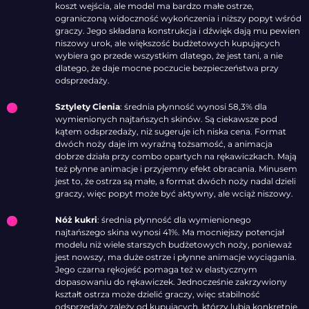
koszt wejścia, ale model ma bardzo małe ostrze,
ograniczoną widoczność wykończenia i niższy popyt wśród
graczy. Jego składana konstrukcja i dźwięk dają mu pewien
niszowy urok, ale większość budżetowych kupujących
wybiera go przede wszystkim dlatego, że jest tani, a nie
dlatego, że daje mocne poczucie bezpieczeństwa przy
odsprzedaży.
Sztylety Cienia
: średnia płynność wynosi 58,3% dla
wymienionych najtańszych skinów. Są ciekawsze pod
kątem odsprzedaży, niż sugeruje ich niska cena. Format
dwóch noży daje im wyraźną tożsamość, a animacja
dobrze działa przy combo opartych na rękawiczkach. Mają
też płynne animacje i przyjemny efekt obracania. Minusem
jest to, że ostrza są małe, a format dwóch noży nadal dzieli
graczy, więc popyt może być aktywny, ale wciąż niszowy.
Nóż kukri
: średnia płynność dla wymienionego
najtańszego skina wynosi 41%. Ma mocniejszy potencjał
modelu niż wiele starszych budżetowych noży, ponieważ
jest nowszy, ma duże ostrze i płynne animacje wyciągania.
Jego czarna rękojeść pomaga też w elastycznym
dopasowaniu do rękawiczek. Jednocześnie zakrzywiony
kształt ostrza może dzielić graczy, więc stabilność
odsprzedaży zależy od kupujących, którzy lubią konkretnie