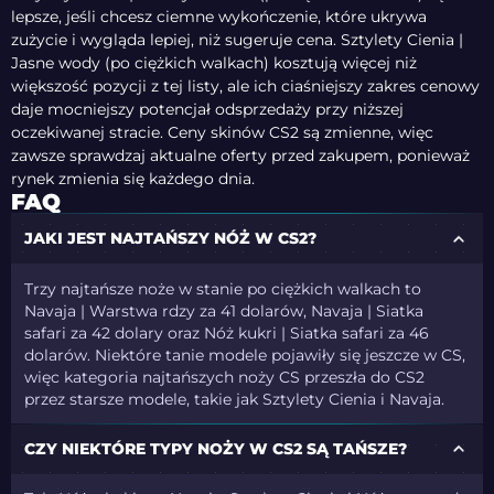
lepsze, jeśli chcesz ciemne wykończenie, które ukrywa
zużycie i wygląda lepiej, niż sugeruje cena. Sztylety Cienia |
Jasne wody (po ciężkich walkach) kosztują więcej niż
większość pozycji z tej listy, ale ich ciaśniejszy zakres cenowy
daje mocniejszy potencjał odsprzedaży przy niższej
oczekiwanej stracie. Ceny skinów CS2 są zmienne, więc
zawsze sprawdzaj aktualne oferty przed zakupem, ponieważ
rynek zmienia się każdego dnia.
FAQ
JAKI JEST NAJTAŃSZY NÓŻ W CS2?
Trzy najtańsze noże w stanie po ciężkich walkach to
Navaja | Warstwa rdzy za 41 dolarów, Navaja | Siatka
safari za 42 dolary oraz Nóż kukri | Siatka safari za 46
dolarów. Niektóre tanie modele pojawiły się jeszcze w CS,
więc kategoria najtańszych noży CS przeszła do CS2
przez starsze modele, takie jak Sztylety Cienia i Navaja.
CZY NIEKTÓRE TYPY NOŻY W CS2 SĄ TAŃSZE?