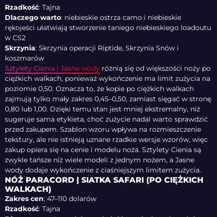
Rzadkość
: Tajna
Dlaczego warto
: niebieskie ostrza camo i niebieskie
rękojeści ułatwiają stworzenie taniego niebieskiego loadoutu
w CS2
Skrzynia
: Skrzynia operacji Riptide, Skrzynia Snów i
koszmarów
Sztylety Cienia | Jasne wody
różnią się od większości noży po
ciężkich walkach, ponieważ wykończenie ma limit zużycia na
poziomie 0,50. Oznacza to, że kopie po ciężkich walkach
zajmują tylko mały zakres 0,45–0,50, zamiast sięgać w stronę
0,80 lub 1,00. Dzięki temu stan jest mniej ekstremalny, niż
sugeruje sama etykieta, choć zużycie nadal warto sprawdzić
przed zakupem. Szablon wzoru wpływa na rozmieszczenie
tekstury, ale nie istnieją uznane rzadkie wersje wzorów, więc
zakup opiera się na cenie i modelu noża. Sztylety Cienia są
zwykle tańsze niż wiele modeli z jednym nożem, a Jasne
wody dodaje wykończenie z ciaśniejszym limitem zużycia.
NÓŻ PARACORD | SIATKA SAFARI (PO CIĘŻKICH
WALKACH)
Zakres cen
: 47–110 dolarów
Rzadkość
: Tajna