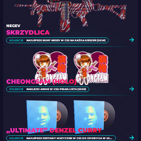
NEGEV
SKRZYDLICA
KOLEKCJE
NAJLEPSZE SKINY NEGEV W CS2 NA KAŻDĄ KIESZEŃ [2026]
CHEONGSAM (HOLO)
KOLEKCJE
NAKLEJKI ANIME W CS2: PEŁNA LISTA [2026]
„ULTIMATE” DENZEL CURRY
KOLEKCJE
NAJLEPSZE ZESTAWY MUZYCZNE W CS2 DO ZDOBYCIA W 2026 ROKU