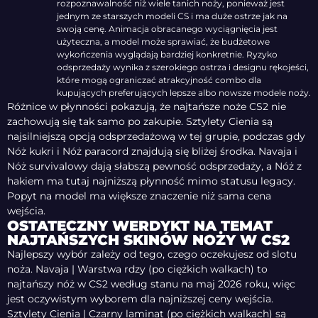
rozpoznawalność niż wiele tanich noży, ponieważ jest
jednym ze starszych modeli CS i ma duże ostrze jak na
swoją cenę. Animacja obracanego wyciągnięcia jest
użyteczna, a model może sprawiać, że budżetowe
wykończenia wyglądają bardziej konkretnie. Ryzyko
odsprzedaży wynika z szerokiego ostrza i designu rękojeści,
które mogą ograniczać atrakcyjność combo dla
kupujących preferujących lepsze albo nowsze modele noży.
Różnice w płynności pokazują, że najtańsze noże CS2 nie
zachowują się tak samo po zakupie. Sztylety Cienia są
najsilniejszą opcją odsprzedażową w tej grupie, podczas gdy
Nóż kukri i Nóż paracord znajdują się bliżej środka. Navaja i
Nóż survivalowy dają słabszą pewność odsprzedaży, a Nóż z
hakiem ma tutaj najniższą płynność mimo statusu legacy.
Popyt na model ma większe znaczenie niż sama cena
wejścia.
OSTATECZNY WERDYKT NA TEMAT
NAJTAŃSZYCH SKINÓW NOŻY W CS2
Najlepszy wybór zależy od tego, czego oczekujesz od slotu
noża. Navaja | Warstwa rdzy (po ciężkich walkach) to
najtańszy nóż w CS2 według stanu na maj 2026 roku, więc
jest oczywistym wyborem dla najniższej ceny wejścia.
Sztylety Cienia | Czarny laminat (po ciężkich walkach) są