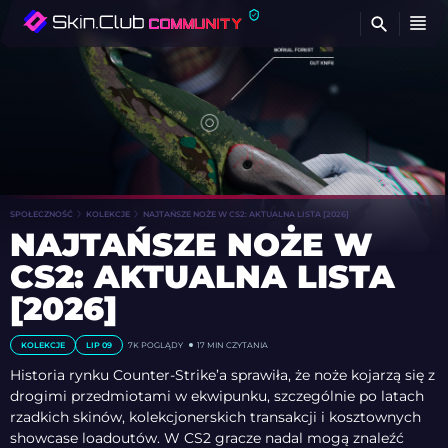
Z
SPOŁECZNOŚĆ
KOLEKCJE
NAJTAŃSZE NOŻE W CS2: AKTUALNA LISTA [2026]
NAJTAŃSZE NOŻE W
CS2: AKTUALNA LISTA
[2026]
KOLEKCJE
LIP 09
7K POGLĄDY
17 MIN CZYTANIA
Historia rynku Counter-Strike’a sprawiła, że noże kojarzą się z
drogimi przedmiotami w ekwipunku, szczególnie po latach
rzadkich skinów, kolekcjonerskich transakcji i kosztownych
showcase loadoutów. W CS2 gracze nadal mogą znaleźć