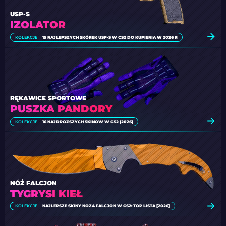
USP-S
IZOLATOR
KOLEKCJE
15 NAJLEPSZYCH SKÓREK USP-S W CS2 DO KUPIENIA W 2026 R
RĘKAWICE SPORTOWE
PUSZKA PANDORY
KOLEKCJE
16 NAJDROŻSZYCH SKINÓW W CS2 (2026)
NÓŻ FALCJON
TYGRYSI KIEŁ
KOLEKCJE
NAJLEPSZE SKINY NOŻA FALCJON W CS2: TOP LISTA [2026]