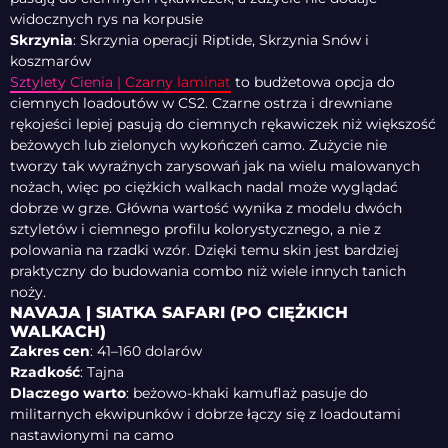
widocznych rys na korpusie
Skrzynia
: Skrzynia operacji Riptide, Skrzynia Snów i
koszmarów
Sztylety Cienia | Czarny laminat
to budżetowa opcja do
ciemnych loadoutów w CS2. Czarne ostrza i drewniane
rękojeści lepiej pasują do ciemnych rękawiczek niż większość
beżowych lub zielonych wykończeń camo. Zużycie nie
tworzy tak wyraźnych zarysowań jak na wielu malowanych
nożach, więc po ciężkich walkach nadal może wyglądać
dobrze w grze. Główna wartość wynika z modelu dwóch
sztyletów i ciemnego profilu kolorystycznego, a nie z
polowania na rzadki wzór. Dzięki temu skin jest bardziej
praktyczny do budowania combo niż wiele innych tanich
noży.
NAVAJA | SIATKA SAFARI (PO CIĘŻKICH
WALKACH)
Zakres cen
: 41–160 dolarów
Rzadkość
: Tajna
Dlaczego warto
: beżowo-khaki kamuflaż pasuje do
militarnych ekwipunków i dobrze łączy się z loadoutami
nastawionymi na camo