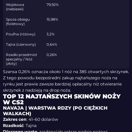
Wojskowa
79,92%
(niebieski)
Spoza obiegu
15,98%
(fioletowy)
Poufna (różowy)
3,2%
Tajna (czerwony)
0,64%
Rzadki przedmiot
0,26%
specjalny / Nóż
(złoty)
Szansa 0,26% oznacza około 1 nóż na 385 otwartych skrzynek.
Z tego powodu bezpośredni zakup najtańszego noża na
rynku jest prawie zawsze bardziej opłacalny niż otwieranie
skrzynek z nadzieją na drop noża.
TOP 12 NAJTAŃSZYCH SKINÓW NOŻY
W CS2
NAVAJA | WARSTWA RDZY (PO CIĘŻKICH
WALKACH)
Zakres cen
: 41–60 dolarów
Rzadkość
: Tajna
Dlaczego warto
: zardzewiałe ostrze nadaje nożowi