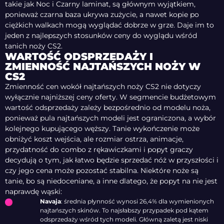
takie jak Noc i Czarny laminat, są głównym wyjątkiem,
ponieważ czarna baza ukrywa zużycie, a nawet kopie po
ciężkich walkach mogą wyglądać dobrze w grze. Daje im to
jeden z najlepszych stosunków ceny do wyglądu wśród
tanich noży CS2.
WARTOŚĆ ODSPRZEDAŻY I
ZMIENNOŚĆ NAJTAŃSZYCH NOŻY W
CS2
Zmienność cen wokół najtańszych noży CS2 nie dotyczy
wyłącznie najniższej ceny oferty. W segmencie budżetowym
wartość odsprzedaży zależy bezpośrednio od modelu noża,
ponieważ pula najtańszych modeli jest ograniczona, a wybór
kolejnego kupującego węższy. Tanie wykończenie może
obniżyć koszt wejścia, ale rozmiar ostrza, animacje,
przydatność do combo z rękawiczkami i popyt graczy
decydują o tym, jak łatwo będzie sprzedać nóż w przyszłości i
czy jego cena może pozostać stabilna. Niektóre noże są
tanie, bo są niedoceniane, a inne dlatego, że popyt na nie jest
naprawdę wąski:
Navaja
: średnia płynność wynosi 26,4% dla wymienionych
najtańszych skinów. To najsłabszy przypadek pod kątem
odsprzedaży wśród tych modeli. Główną zaletą jest niski