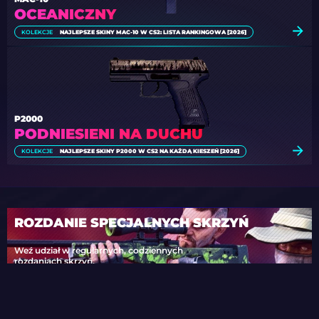
OCEANICZNY
KOLEKCJE
NAJLEPSZE SKINY MAC-10 W CS2: LISTA RANKINGOWA [2026]
P2000
PODNIESIENI NA DUCHU
KOLEKCJE
NAJLEPSZE SKINY P2000 W CS2 NA KAŻDĄ KIESZEŃ [2026]
ROZDANIE SPECJALNYCH SKRZYŃ
Weź udział w regularnych, codziennych
rozdaniach skrzyń.