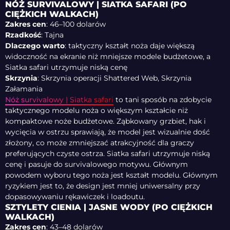
NÓŻ SURVIVALOWY | SIATKA SAFARI (PO
CIĘŻKICH WALKACH)
Zakres cen
: 46–100 dolarów
Rzadkość
: Tajna
Dlaczego warto
: taktyczny kształt noża daje większą
widoczność na ekranie niż mniejsze modele budżetowe, a
Siatka safari utrzymuje niską cenę
Skrzynia
: Skrzynia operacji Shattered Web, Skrzynia
Załamania
Nóż survivalowy | Siatka safari
to tani sposób na zdobycie
taktycznego modelu noża o większym kształcie niż
kompaktowe noże budżetowe. Ząbkowany grzbiet, hak i
wycięcia w ostrzu sprawiają, że model jest wizualnie dość
złożony, co może zmniejszać atrakcyjność dla graczy
preferujących czyste ostrza. Siatka safari utrzymuje niską
cenę i pasuje do survivalowego motywu. Głównym
powodem wyboru tego noża jest kształt modelu. Głównym
ryzykiem jest to, że design jest mniej uniwersalny przy
dopasowywaniu rękawiczek i loadoutu.
SZTYLETY CIENIA | JASNE WODY (PO CIĘŻKICH
WALKACH)
Zakres cen
: 43–48 dolarów