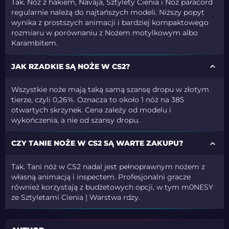
Tak. Nóż z hakiem, Navaja, Sztylety Cienia i Nóż paracord
regularnie należą do najtańszych modeli. Niższy popyt
wynika z prostszych animacji i bardziej kompaktowego
rozmiaru w porównaniu z Nożem motylkowym albo
Karambitem.
JAK RZADKIE SĄ NOŻE W CS2?
Wszystkie noże mają taką samą szansę dropu w złotym
tierze, czyli 0,26%. Oznacza to około 1 nóż na 385
otwartych skrzynek. Cena zależy od modelu i
wykończenia, a nie od szansy dropu.
CZY TANIE NOŻE W CS2 SĄ WARTE ZAKUPU?
Tak. Tani nóż w CS2 nadal jest pełnoprawnym nożem z
własną animacją i inspectem. Profesjonalni gracze
również korzystają z budżetowych opcji, w tym m0NESY
ze Sztyletami Cienia | Warstwa rdzy.