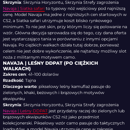
Skrzynia
: Skrzynia Horyzontu, Skrzynia Strefy zagrożenia
Navaja | Siatka safari
to typowy nóż wejściowy pod najniższą
cenę. Model Navaja ma jedne z najniższych cen startowych w
CS2, a Siatka safari utrzymuje koszt blisko rynkowego
minimum. To nie jest skin, przy którym liczy się polowanie na
wzór. Główna decyzja sprowadza się do tego, czy dana oferta
jest wystarczająco tania w porównaniu z innymi opcjami
Navaja. Po ciężkich walkach działa tutaj dobrze, ponieważ
celem nie jest dobre wykończenie, ale najtańszy możliwy slot
noża z militarnym motywem camo.
NAVAJA | LEŚNY DDPAT (PO CIĘŻKICH
WALKACH)
Zakres cen
: 41–100 dolarów
Rzadkość
: Tajna
Dlaczego warto
: pikselowy leśny kamuflaż pasuje do
zielonych, khaki, beżowych i brązowych motywów
ekwipunku
Skrzynia
: Skrzynia Horyzontu, Skrzynia Strefy zagrożenia
Navaja | Leśny DDPAT
jest przydatny raczej do zielonych lub
brązowych ekwipunków CS2 niż jako przedmiot
kolekcjonerski. Pikselowy wzór camo pasuje do taktycznych
loadoutów, a model Navaja utrzymuje cenę w zakresie