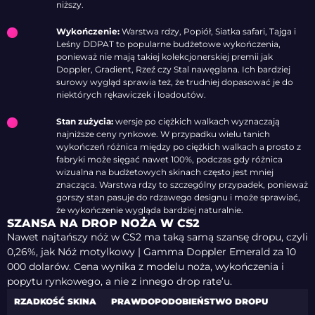
niższy.
Wykończenie:
Warstwa rdzy, Popiół, Siatka safari, Tajga i
Leśny DDPAT to popularne budżetowe wykończenia,
ponieważ nie mają takiej kolekcjonerskiej premii jak
Doppler, Gradient, Rzeź czy Stal nawęglana. Ich bardziej
surowy wygląd sprawia też, że trudniej dopasować je do
niektórych rękawiczek i loadoutów.
Stan zużycia:
wersje po ciężkich walkach wyznaczają
najniższe ceny rynkowe. W przypadku wielu tanich
wykończeń różnica między po ciężkich walkach a prosto z
fabryki może sięgać nawet 100%, podczas gdy różnica
wizualna na budżetowych skinach często jest mniej
znacząca. Warstwa rdzy to szczególny przypadek, ponieważ
gorszy stan pasuje do rdzawego designu i może sprawiać,
że wykończenie wygląda bardziej naturalnie.
SZANSA NA DROP NOŻA W CS2
Nawet najtańszy nóż w CS2 ma taką samą szansę dropu, czyli
0,26%, jak Nóż motylkowy | Gamma Doppler Emerald za 10
000 dolarów. Cena wynika z modelu noża, wykończenia i
popytu rynkowego, a nie z innego drop rate’u.
RZADKOŚĆ SKINA
PRAWDOPODOBIEŃSTWO DROPU