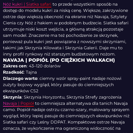
Nóż kukri | Siatka safari
to przede wszystkim sposób na
dostęp do modelu kukri za niską cenę. Większe, zakrzywione
ostrze daje większą obecność na ekranie niż Navaja, Sztylety
Cienia czy Nóż z hakiem w podobnym budżecie. Siatka safari
utrzymuje niski koszt wejścia, a główną atrakcją pozostaje
sam model. Znaczenie ma też pochodzenie ze skrzynek,
ponieważ pula kukri jest powiązana z nowszymi skrzyniami,
takimi jak Skrzynia Kilowata i Skrzynia Galerii. Daje mu to
inny profil rynkowy niż starszym budżetowym nożom.
NAVAJA | POPIÓŁ (PO CIĘŻKICH WALKACH)
Zakres cen
: 43–120 dolarów
Rzadkość
: Tajna
Dlaczego warto
: ciemny wzór spray-paint nadaje nożowi
zużyty bojowy wygląd, który pasuje do ciemniejszych
ekwipunków CS2
Skrzynia
: Skrzynia Horyzontu, Skrzynia Strefy zagrożenia
Navaja | Popiół
to ciemniejsza alternatywa dla tanich Navaja
camo. Popiół nadaje ostrzu czarno-szary, malowany sprayem
wygląd, który lepiej pasuje do ciemniejszych ekwipunków niż
Siatka safari czy Leśny DDPAT. Kompaktowe ostrze Navaja
oznacza, że wykończenie ma ograniczoną widoczność na