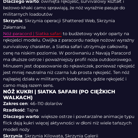
Dlaczego warto
: owinięta rękojeść, survivalowy kształt i
beżowo-khaki camo sprawiają, że nóż wyraźnie pasuje do
militarnych loadoutów
Skrzynia
: Skrzynia operacji Shattered Web, Skrzynia
Załamania
Nóż paracord | Siatka safari
to budżetowy wybór oparty na
rękojeści modelu. Owijka z paracordu nadaje nożowi wyraźny
survivalowy charakter, a Siatka safari utrzymuje całkowitą
cenę na niskim poziomie. W porównaniu z Navają Paracord
ma dłuższe ostrze i poważniejszy profil noża outdoorowego.
Minusem jest dopasowanie do rękawiczek, ponieważ rękojeść
jest mniej neutralna niż czarna lub prosta rękojeść. Ten nóż
najlepiej działa w militarnych loadoutach, gdzie rękojeść i
camo mają razem sens.
NÓŻ KUKRI | SIATKA SAFARI (PO CIĘŻKICH
WALKACH)
Zakres cen
: 46–110 dolarów
Rzadkość
: Tajna
Dlaczego warto
: większe ostrze i powtarzalne animacje typu
flick dają kukri więcej aktywności w dłoni niż wiele tańszych
modeli noży
Skrzynia
: Skrzynia Kilowata, Skrzynia Galerii