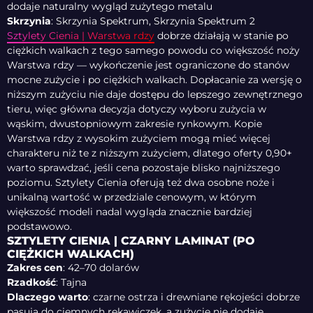
dodaje naturalny wygląd zużytego metalu
Skrzynia
: Skrzynia Spektrum, Skrzynia Spektrum 2
Sztylety Cienia | Warstwa rdzy
dobrze działają w stanie po
ciężkich walkach z tego samego powodu co większość noży
Warstwa rdzy — wykończenie jest ograniczone do stanów
mocne zużycie i po ciężkich walkach. Dopłacanie za wersję o
niższym zużyciu nie daje dostępu do lepszego zewnętrznego
tieru, więc główna decyzja dotyczy wyboru zużycia w
wąskim, dwustopniowym zakresie rynkowym. Kopie
Warstwa rdzy z wysokim zużyciem mogą mieć więcej
charakteru niż te z niższym zużyciem, dlatego oferty 0,90+
warto sprawdzać, jeśli cena pozostaje blisko najniższego
poziomu. Sztylety Cienia oferują też dwa osobne noże i
unikalną wartość w przedziale cenowym, w którym
większość modeli nadal wygląda znacznie bardziej
podstawowo.
SZTYLETY CIENIA | CZARNY LAMINAT (PO
CIĘŻKICH WALKACH)
Zakres cen
: 42–70 dolarów
Rzadkość
: Tajna
Dlaczego warto
: czarne ostrza i drewniane rękojeści dobrze
pasują do ciemnych rękawiczek, a zużycie nie dodaje