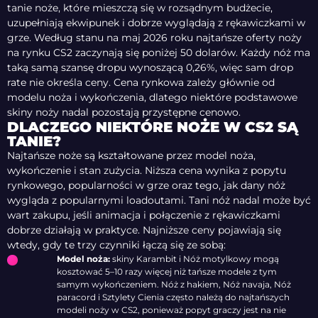
tanie noże, które mieszczą się w rozsądnym budżecie,
uzupełniają ekwipunek i dobrze wyglądają z rękawiczkami w
grze. Według stanu na maj 2026 roku najtańsze oferty noży
na rynku CS2 zaczynają się poniżej 50 dolarów. Każdy nóż ma
taką samą szansę dropu wynoszącą 0,26%, więc sam drop
rate nie określa ceny. Cena rynkowa zależy głównie od
modelu noża i wykończenia, dlatego niektóre podstawowe
skiny noży nadal pozostają przystępne cenowo.
DLACZEGO NIEKTÓRE NOŻE W CS2 SĄ
TANIE?
Najtańsze noże są kształtowane przez model noża,
wykończenie i stan zużycia. Niższa cena wynika z popytu
rynkowego, popularności w grze oraz tego, jak dany nóż
wygląda z popularnymi loadoutami. Tani nóż nadal może być
wart zakupu, jeśli animacja i połączenie z rękawiczkami
dobrze działają w praktyce. Najniższe ceny pojawiają się
wtedy, gdy te trzy czynniki łączą się ze sobą:
Model noża:
skiny Karambit i Nóż motylkowy mogą
kosztować 5–10 razy więcej niż tańsze modele z tym
samym wykończeniem. Nóż z hakiem, Nóż navaja, Nóż
paracord i Sztylety Cienia często należą do najtańszych
modeli noży w CS2, ponieważ popyt graczy jest na nie