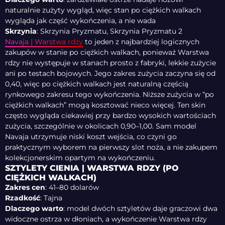
naturalnie zużyty wygląd, więc stan po ciężkich walkach
wygląda jak część wykończenia, a nie wada
Skrzynia
: Skrzynia Pryzmatu, Skrzynia Pryzmatu 2
Navaja | Warstwa rdzy
to jeden z najbardziej logicznych
zakupów w stanie po ciężkich walkach, ponieważ Warstwa
rdzy nie występuje w stanach prosto z fabryki, lekkie zużycie
ani po testach bojowych. Jego zakres zużycia zaczyna się od
0,40, więc po ciężkich walkach jest naturalną częścią
rynkowego zakresu tego wykończenia. Niższe zużycia w “po
ciężkich walkach” mogą kosztować nieco więcej. Ten skin
często wygląda ciekawiej przy bardzo wysokich wartościach
zużycia, szczególnie w okolicach 0,90–1,00. Sam model
Navaja utrzymuje niski koszt wejścia, co czyni go
praktycznym wyborem na pierwszy slot noża, a nie zakupem
kolekcjonerskim opartym na wykończeniu.
SZTYLETY CIENIA | WARSTWA RDZY (PO
CIĘŻKICH WALKACH)
Zakres cen
: 41–80 dolarów
Rzadkość
: Tajna
Dlaczego warto
: model dwóch sztyletów daje graczowi dwa
widoczne ostrza w dłoniach, a wykończenie Warstwa rdzy