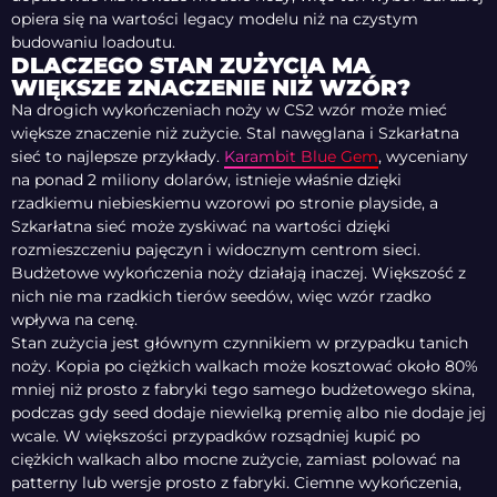
opiera się na wartości legacy modelu niż na czystym
budowaniu loadoutu.
DLACZEGO STAN ZUŻYCIA MA
WIĘKSZE ZNACZENIE NIŻ WZÓR?
Na drogich wykończeniach noży w CS2 wzór może mieć
większe znaczenie niż zużycie. Stal nawęglana i Szkarłatna
sieć to najlepsze przykłady.
Karambit Blue Gem
, wyceniany
na ponad 2 miliony dolarów, istnieje właśnie dzięki
rzadkiemu niebieskiemu wzorowi po stronie playside, a
Szkarłatna sieć może zyskiwać na wartości dzięki
rozmieszczeniu pajęczyn i widocznym centrom sieci.
Budżetowe wykończenia noży działają inaczej. Większość z
nich nie ma rzadkich tierów seedów, więc wzór rzadko
wpływa na cenę.
Stan zużycia jest głównym czynnikiem w przypadku tanich
noży. Kopia po ciężkich walkach może kosztować około 80%
mniej niż prosto z fabryki tego samego budżetowego skina,
podczas gdy seed dodaje niewielką premię albo nie dodaje jej
wcale. W większości przypadków rozsądniej kupić po
ciężkich walkach albo mocne zużycie, zamiast polować na
patterny lub wersje prosto z fabryki. Ciemne wykończenia,