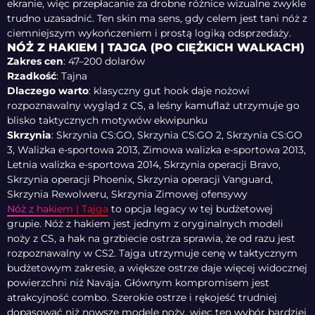
ekranie, więc przepłacanie za drobne różnice wizualne zwykle
trudno uzasadnić. Ten skin ma sens, gdy celem jest tani nóż z
ciemniejszym wykończeniem i prostą logiką odsprzedaży.
NÓŻ Z HAKIEM | TAJGA (PO CIĘŻKICH WALKACH)
Zakres cen
: 47–200 dolarów
Rzadkość
: Tajna
Dlaczego warto
: klasyczny gut hook daje nożowi
rozpoznawalny wygląd z CS, a leśny kamuflaż utrzymuje go
blisko taktycznych motywów ekwipunku
Skrzynia
: Skrzynia CS:GO, Skrzynia CS:GO 2, Skrzynia CS:GO
3, Walizka e-sportowa 2013, Zimowa walizka e-sportowa 2013,
Letnia walizka e-sportowa 2014, Skrzynia operacji Bravo,
Skrzynia operacji Phoenix, Skrzynia operacji Vanguard,
Skrzynia Rewolweru, Skrzynia Zimowej ofensywy
Nóż z hakiem | Tajga
to opcja legacy w tej budżetowej
grupie. Nóż z hakiem jest jednym z oryginalnych modeli
noży z CS, a hak na grzbiecie ostrza sprawia, że od razu jest
rozpoznawalny w CS2. Tajga utrzymuje cenę w taktycznym
budżetowym zakresie, a większe ostrze daje więcej widocznej
powierzchni niż Navaja. Głównym kompromisem jest
atrakcyjność combo. Szerokie ostrze i rękojeść trudniej
dopasować niż nowsze modele noży, więc ten wybór bardziej