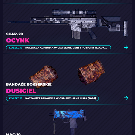
SCAR-20
OCYNK
KOLEKCJE
KOLEKCJA ACHROMA W CS2: SKINY, CENY I POZIOMY RZADKOŚCI
BANDAŻE BOKSERSKIE
DUSICIEL
KOLEKCJE
NAJTAŃSZE RĘKAWICE W CS2: AKTUALNA LISTA [2026]
MAC-10