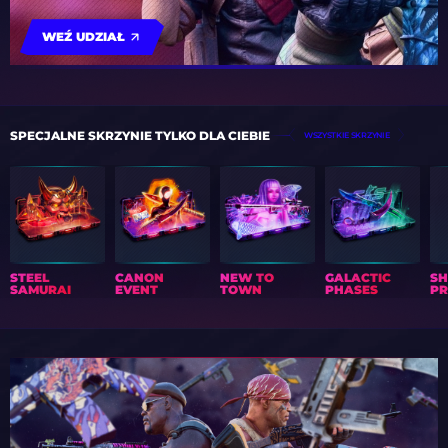
WEŹ UDZIAŁ
SPECJALNE SKRZYNIE TYLKO DLA CIEBIE
WSZYSTKIE SKRZYNIE
STEEL
CANON
NEW TO
GALACTIC
S
SAMURAI
EVENT
TOWN
PHASES
PR