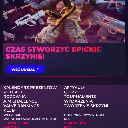
CZAS STWORZYĆ EPICKIE
SKRZYNIE!
WEŹ UDZIAŁ
KALENDARZ PREZENTÓW
ARTYKUŁY
KOLEKCJE
QUIZY
ROZDANIA
TOURNAMENTS
AIM CHALLENGE
WYDARZENIA
VALVE RANKINGS
TWORZENIE SKRZYNI
KLUB
WSPARCIE
POLITYKA PRYWATNOŚCI
WARUNKI ŚWIADCZENIA USŁUG
RSS
SKRZYNIE I GRY
WIKI SKINÓW
GADŻETY
PRO