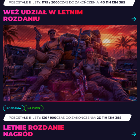
POZOSTAŁE BILETY:
1179 / 2000
CZAS DO ZAKOŃCZENIA:
4D 11H 13M 36S
WEŹ UDZIAŁ W LETNIM
ROZDANIU
ROZDANIA
NA ŻYWO
POZOSTAŁE BILETY:
136 / 900
CZAS DO ZAKOŃCZENIA:
2D 11H 13M 36S
LETNIE ROZDANIE
NAGRÓD