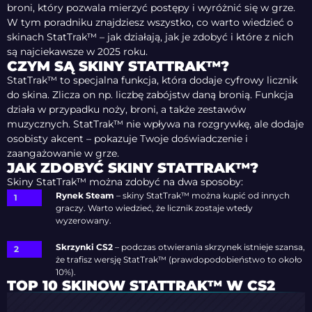
broni, który pozwala mierzyć postępy i wyróżnić się w grze.
W tym poradniku znajdziesz wszystko, co warto wiedzieć o
skinach StatTrak™ – jak działają, jak je zdobyć i które z nich
są najciekawsze w 2025 roku.
CZYM SĄ SKINY STATTRAK™?
StatTrak™ to specjalna funkcja, która dodaje cyfrowy licznik
do skina. Zlicza on np. liczbę zabójstw daną bronią. Funkcja
działa w przypadku noży, broni, a także zestawów
muzycznych. StatTrak™ nie wpływa na rozgrywkę, ale dodaje
osobisty akcent – pokazuje Twoje doświadczenie i
zaangażowanie w grze.
JAK ZDOBYĆ SKINY STATTRAK™?
Skiny StatTrak™ można zdobyć na dwa sposoby:
Rynek Steam
– skiny StatTrak™ można kupić od innych
graczy. Warto wiedzieć, że licznik zostaje wtedy
wyzerowany.
Skrzynki CS2
– podczas otwierania skrzynek istnieje szansa,
że trafisz wersję StatTrak™ (prawdopodobieństwo to około
10%).
TOP 10 SKINOW STATTRAK™ W CS2