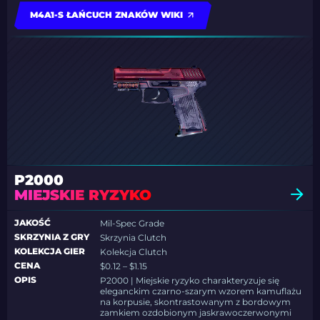
M4A1-S ŁAŃCUCH ZNAKÓW WIKI
P2000
MIEJSKIE RYZYKO
JAKOŚĆ
Mil-Spec Grade
SKRZYNIA Z GRY
Skrzynia Clutch
KOLEKCJA GIER
Kolekcja Clutch
CENA
$0.12 – $1.15
OPIS
P2000 | Miejskie ryzyko charakteryzuje się
eleganckim czarno-szarym wzorem kamuflażu
na korpusie, skontrastowanym z bordowym
zamkiem ozdobionym jaskrawoczerwonymi