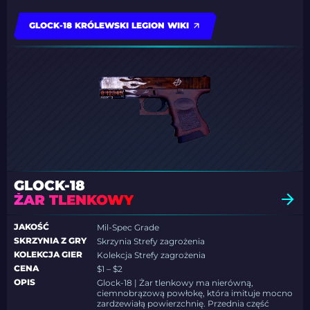
GLOCK-18 KRÓLEWSKI LEGION WIKI
GLOCK-18
ŻAR TLENKOWY
JAKOŚĆ
Mil-Spec Grade
SKRZYNIA Z GRY
Skrzynia Strefy zagrożenia
KOLEKCJA GIER
Kolekcja Strefy zagrożenia
CENA
$1 – $2
OPIS
Glock-18 | Żar tlenkowy ma nierówną,
ciemnobrązową powłokę, która imituje mocno
zardzewiałą powierzchnię. Przednia część