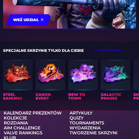
WEŹ UDZIAŁ
SPECJALNE SKRZYNIE TYLKO DLA CIEBIE
WSZYSTKIE SKRZYNIE
STEEL
CANON
NEW TO
GALACTIC
S
SAMURAI
EVENT
TOWN
PHASES
PR
KALENDARZ PREZENTÓW
ARTYKUŁY
KOLEKCJE
QUIZY
ROZDANIA
TOURNAMENTS
AIM CHALLENGE
WYDARZENIA
VALVE RANKINGS
TWORZENIE SKRZYNI
KLUB