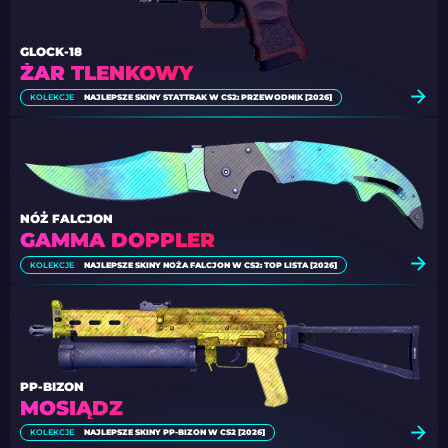
GLOCK-18
ŻAR TLENKOWY
KOLEKCJE
NAJLEPSZE SKINY STATTRAK W CS2: PRZEWODNIK [2026]
NÓŻ FALCJON
GAMMA DOPPLER
KOLEKCJE
NAJLEPSZE SKINY NOŻA FALCJON W CS2: TOP LISTA [2026]
PP-BIZON
MOSIĄDZ
KOLEKCJE
NAJLEPSZE SKINY PP-BIZON W CS2 [2026]