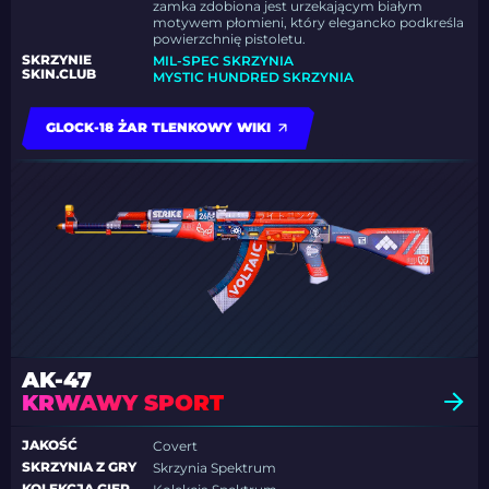
zamka zdobiona jest urzekającym białym
motywem płomieni, który elegancko podkreśla
powierzchnię pistoletu.
SKRZYNIE
MIL-SPEC SKRZYNIA
SKIN.CLUB
MYSTIC HUNDRED SKRZYNIA
GLOCK-18 ŻAR TLENKOWY WIKI
AK-47
KRWAWY SPORT
JAKOŚĆ
Covert
SKRZYNIA Z GRY
Skrzynia Spektrum
KOLEKCJA GIER