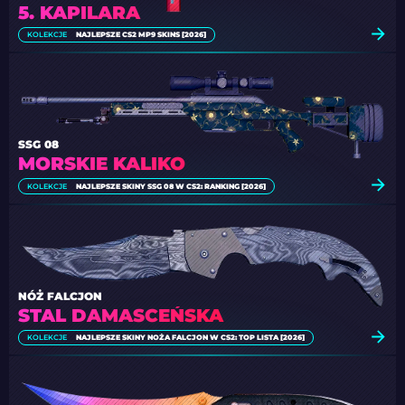
5. KAPILARA
KOLEKCJE
NAJLEPSZE CS2 MP9 SKINS [2026]
SSG 08
MORSKIE KALIKO
KOLEKCJE
NAJLEPSZE SKINY SSG 08 W CS2: RANKING [2026]
NÓŻ FALCJON
STAL DAMASCEŃSKA
KOLEKCJE
NAJLEPSZE SKINY NOŻA FALCJON W CS2: TOP LISTA [2026]