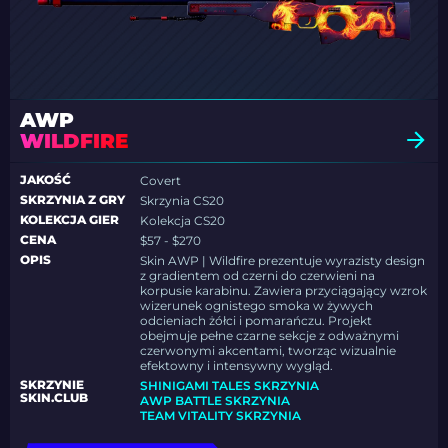
AWP
WILDFIRE
JAKOŚĆ
Covert
SKRZYNIA Z GRY
Skrzynia CS20
KOLEKCJA GIER
Kolekcja CS20
CENA
$57 - $270
OPIS
Skin AWP | Wildfire prezentuje wyrazisty design
z gradientem od czerni do czerwieni na
korpusie karabinu. Zawiera przyciągający wzrok
wizerunek ognistego smoka w żywych
odcieniach żółci i pomarańczu. Projekt
obejmuje pełne czarne sekcje z odważnymi
czerwonymi akcentami, tworząc wizualnie
efektowny i intensywny wygląd.
SKRZYNIE
SHINIGAMI TALES SKRZYNIA
SKIN.CLUB
AWP BATTLE SKRZYNIA
TEAM VITALITY SKRZYNIA