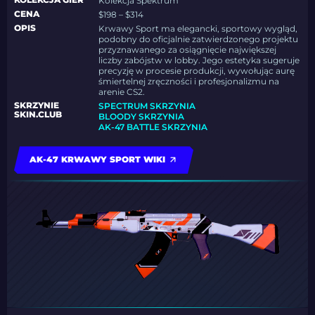
Kolekcja Spektrum
CENA
$198 – $314
OPIS
Krwawy Sport ma elegancki, sportowy wygląd,
podobny do oficjalnie zatwierdzonego projektu
przyznawanego za osiągnięcie największej
liczby zabójstw w lobby. Jego estetyka sugeruje
precyzję w procesie produkcji, wywołując aurę
śmiertelnej zręczności i profesjonalizmu na
arenie CS2.
SKRZYNIE
SPECTRUM SKRZYNIA
SKIN.CLUB
BLOODY SKRZYNIA
AK-47 BATTLE SKRZYNIA
AK-47 KRWAWY SPORT WIKI