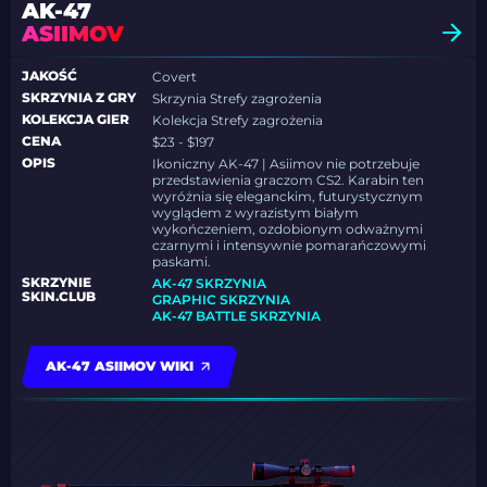
AK-47
ASIIMOV
JAKOŚĆ
Covert
SKRZYNIA Z GRY
Skrzynia Strefy zagrożenia
KOLEKCJA GIER
Kolekcja Strefy zagrożenia
CENA
$23 - $197
OPIS
Ikoniczny AK-47 | Asiimov nie potrzebuje
przedstawienia graczom CS2. Karabin ten
wyróżnia się eleganckim, futurystycznym
wyglądem z wyrazistym białym
wykończeniem, ozdobionym odważnymi
czarnymi i intensywnie pomarańczowymi
paskami.
SKRZYNIE
AK-47 SKRZYNIA
SKIN.CLUB
GRAPHIC SKRZYNIA
AK-47 BATTLE SKRZYNIA
AK-47 ASIIMOV WIKI