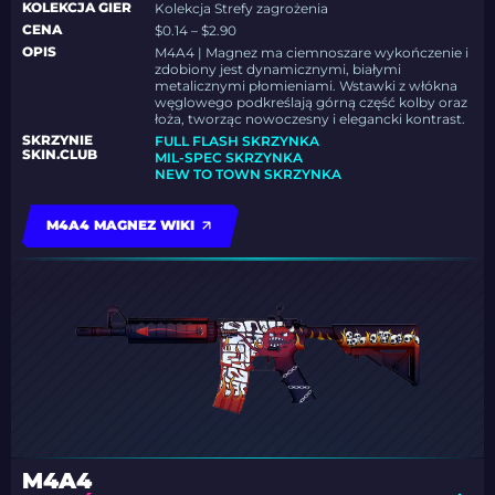
KOLEKCJA GIER
Kolekcja Strefy zagrożenia
CENA
$0.14 – $2.90
OPIS
M4A4 | Magnez ma ciemnoszare wykończenie i
zdobiony jest dynamicznymi, białymi
metalicznymi płomieniami. Wstawki z włókna
węglowego podkreślają górną część kolby oraz
łoża, tworząc nowoczesny i elegancki kontrast.
SKRZYNIE
FULL FLASH SKRZYNKA
SKIN.CLUB
MIL-SPEC SKRZYNKA
NEW TO TOWN SKRZYNKA
M4A4 MAGNEZ WIKI
M4A4