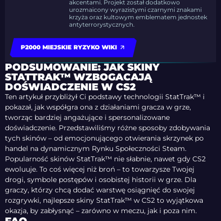
akcentami. Projekt został dodatkowo
urozmaicony wyrazistymi czarnymi znakami
krzyża oraz kultowym emblematem jednostek
antyterrorystycznych.
P2000 MIEJSKIE RYZYKO WIKI
PODSUMOWANIE: JAK SKINY
STATTRAK™ WZBOGACAJĄ
DOŚWIADCZENIE W CS2
Ten artykuł przybliżył Ci podstawy technologii StatTrak™ i
pokazał, jak współgra ona z działaniami gracza w grze,
tworząc bardziej angażujące i spersonalizowane
doświadczenie. Przedstawiliśmy różne sposoby zdobywania
tych skinów – od emocjonującego otwierania skrzynek po
handel na dynamicznym Rynku Społeczności Steam.
Popularność skinów StatTrak™ nie słabnie, nawet gdy CS2
ewoluuje. To coś więcej niż broń – to towarzysze Twojej
drogi, symbole postępów i osobistej historii w grze. Dla
graczy, którzy chcą dodać warstwę osiągnięć do swojej
rozgrywki, najlepsze skiny StatTrak™ w CS2 to wyjątkowa
okazja, by zabłysnąć – zarówno w meczu, jak i poza nim.