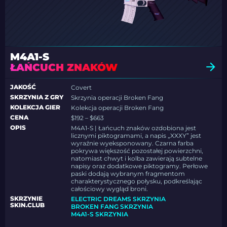
M4A1-S
ŁAŃCUCH ZNAKÓW
JAKOŚĆ
Covert
SKRZYNIA Z GRY
Skrzynia operacji Broken Fang
KOLEKCJA GIER
Kolekcja operacji Broken Fang
CENA
$192 – $663
OPIS
M4A1-S | Łańcuch znaków ozdobiona jest
licznymi piktogramami, a napis „XXXY” jest
wyraźnie wyeksponowany. Czarna farba
pokrywa większość pozostałej powierzchni,
natomiast chwyt i kolba zawierają subtelne
napisy oraz dodatkowe piktogramy. Perłowe
paski dodają wybranym fragmentom
charakterystycznego połysku, podkreślając
całościowy wygląd broni.
SKRZYNIE
ELECTRIC DREAMS SKRZYNIA
SKIN.CLUB
BROKEN FANG SKRZYNIA
M4A1-S SKRZYNIA