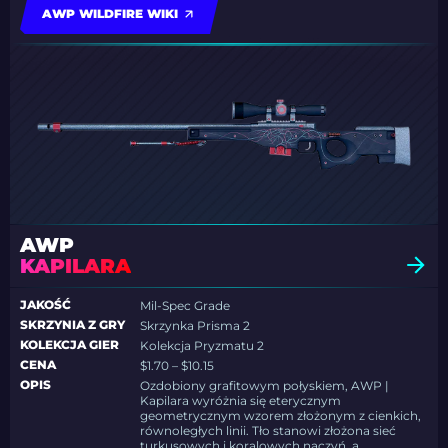
AWP WILDFIRE WIKI
AWP
KAPILARA
JAKOŚĆ
Mil-Spec Grade
SKRZYNIA Z GRY
Skrzynka Prisma 2
KOLEKCJA GIER
Kolekcja Pryzmatu 2
CENA
$1.70 – $10.15
OPIS
Ozdobiony grafitowym połyskiem, AWP |
Kapilara wyróżnia się eterycznym
geometrycznym wzorem złożonym z cienkich,
równoległych linii. Tło stanowi złożona sieć
turkusowych i koralowych naczyń, a