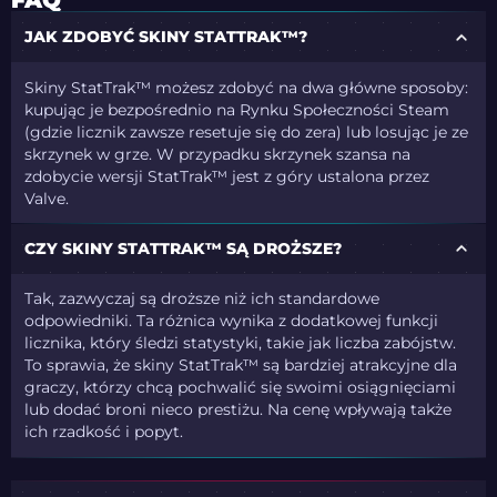
FAQ
JAK ZDOBYĆ SKINY STATTRAK™?
Skiny StatTrak™ możesz zdobyć na dwa główne sposoby:
kupując je bezpośrednio na Rynku Społeczności Steam
(gdzie licznik zawsze resetuje się do zera) lub losując je ze
skrzynek w grze. W przypadku skrzynek szansa na
zdobycie wersji StatTrak™ jest z góry ustalona przez
Valve.
CZY SKINY STATTRAK™ SĄ DROŻSZE?
Tak, zazwyczaj są droższe niż ich standardowe
odpowiedniki. Ta różnica wynika z dodatkowej funkcji
licznika, który śledzi statystyki, takie jak liczba zabójstw.
To sprawia, że skiny StatTrak™ są bardziej atrakcyjne dla
graczy, którzy chcą pochwalić się swoimi osiągnięciami
lub dodać broni nieco prestiżu. Na cenę wpływają także
ich rzadkość i popyt.