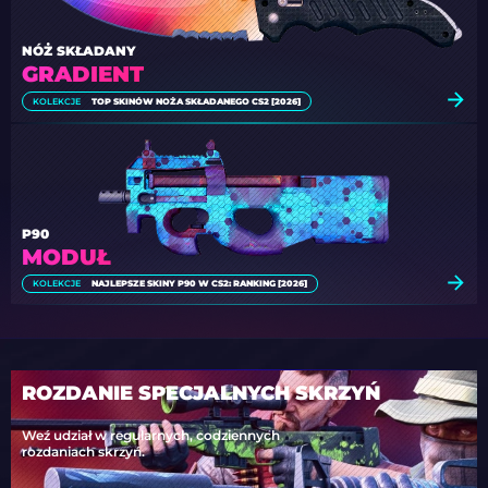
NÓŻ SKŁADANY
GRADIENT
KOLEKCJE
TOP SKINÓW NOŻA SKŁADANEGO CS2 [2026]
P90
MODUŁ
KOLEKCJE
NAJLEPSZE SKINY P90 W CS2: RANKING [2026]
ROZDANIE SPECJALNYCH SKRZYŃ
Weź udział w regularnych, codziennych
rozdaniach skrzyń.