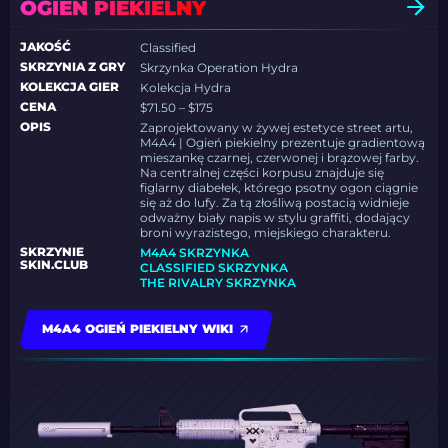
OGIEŃ PIEKIELNY
JAKOŚĆ
Classified
SKRZYNIA Z GRY
Skrzynka Operation Hydra
KOLEKCJA GIER
Kolekcja Hydra
CENA
$71.50 – $175
OPIS
Zaprojektowany w żywej estetyce street artu,
M4A4 | Ogień piekielny prezentuje gradientową
mieszankę czarnej, czerwonej i brązowej farby.
Na centralnej części korpusu znajduje się
figlarny diabełek, którego psotny ogon ciągnie
się aż do lufy. Za tą złośliwą postacią widnieje
odważny biały napis w stylu graffiti, dodający
broni wyrazistego, miejskiego charakteru.
SKRZYNIE
M4A4 SKRZYNKA
SKIN.CLUB
CLASSIFIED SKRZYNKA
THE RIVALRY SKRZYNKA
M4A4 OGIEŃ PIEKIELNY WIKI