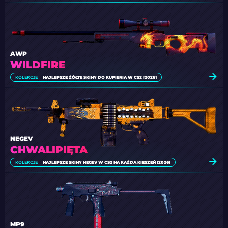
AWP
WILDFIRE
KOLEKCJE
NAJLEPSZE ŻÓŁTE SKINY DO KUPIENIA W CS2 [2026]
NEGEV
CHWALIPIĘTA
KOLEKCJE
NAJLEPSZE SKINY NEGEV W CS2 NA KAŻDĄ KIESZEŃ [2026]
MP9