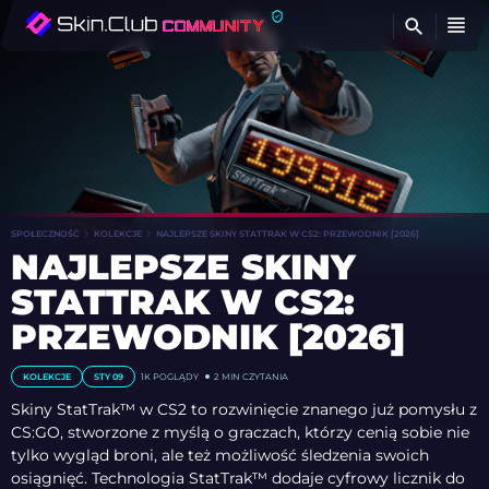
Z
SPOŁECZNOŚĆ
KOLEKCJE
NAJLEPSZE SKINY STATTRAK W CS2: PRZEWODNIK [2026]
NAJLEPSZE SKINY
STATTRAK W CS2:
PRZEWODNIK [2026]
KOLEKCJE
STY 09
1K
POGLĄDY
2 MIN CZYTANIA
Skiny StatTrak™ w CS2 to rozwinięcie znanego już pomysłu z
CS:GO, stworzone z myślą o graczach, którzy cenią sobie nie
tylko wygląd broni, ale też możliwość śledzenia swoich
osiągnięć. Technologia StatTrak™ dodaje cyfrowy licznik do