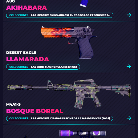
AUG
AKIHABARA
COLECCIONES
LAS MEJORES SKINS AUG CS2 EN TODOS LOS PRECIOS [2026]
DESERT EAGLE
LLAMARADA
COLECCIONES
LAS SKINS MÁS POPULARES EN CS2
M4A1-S
BOSQUE BOREAL
COLECCIONES
LAS MEJORES Y BARATAS SKINS DE LA M4A1-S EN CS2 [2026]