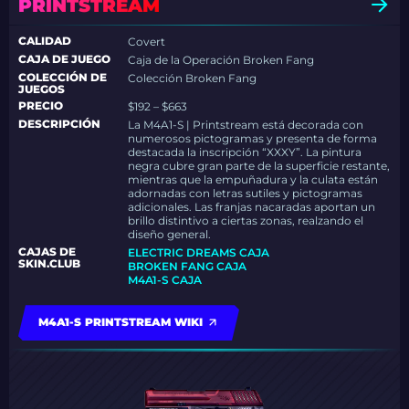
PRINTSTREAM
CALIDAD
Covert
CAJA DE JUEGO
Caja de la Operación Broken Fang
COLECCIÓN DE
Colección Broken Fang
JUEGOS
PRECIO
$192 – $663
DESCRIPCIÓN
La M4A1-S | Printstream está decorada con
numerosos pictogramas y presenta de forma
destacada la inscripción “XXXY”. La pintura
negra cubre gran parte de la superficie restante,
mientras que la empuñadura y la culata están
adornadas con letras sutiles y pictogramas
adicionales. Las franjas nacaradas aportan un
brillo distintivo a ciertas zonas, realzando el
diseño general.
CAJAS DE
ELECTRIC DREAMS CAJA
SKIN.CLUB
BROKEN FANG CAJA
M4A1-S CAJA
M4A1-S PRINTSTREAM WIKI