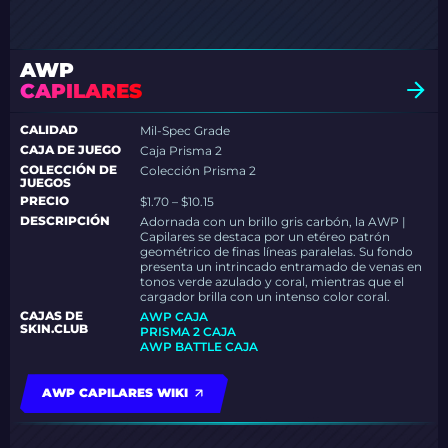
AWP
CAPILARES
CALIDAD
Mil-Spec Grade
CAJA DE JUEGO
Caja Prisma 2
COLECCIÓN DE
Colección Prisma 2
JUEGOS
PRECIO
$1.70 – $10.15
DESCRIPCIÓN
Adornada con un brillo gris carbón, la AWP |
Capilares se destaca por un etéreo patrón
geométrico de finas líneas paralelas. Su fondo
presenta un intrincado entramado de venas en
tonos verde azulado y coral, mientras que el
cargador brilla con un intenso color coral.
CAJAS DE
AWP CAJA
SKIN.CLUB
PRISMA 2 CAJA
AWP BATTLE CAJA
AWP CAPILARES WIKI