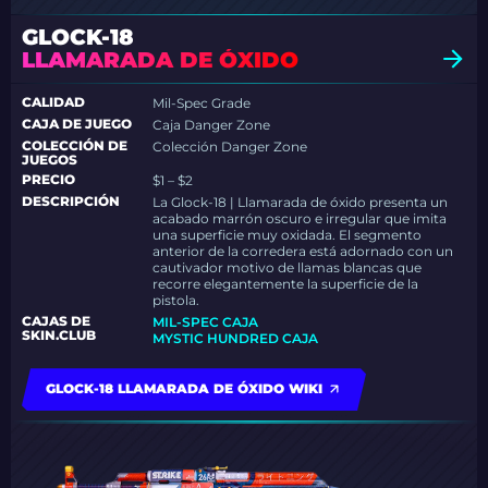
GLOCK-18
LLAMARADA DE ÓXIDO
CALIDAD
Mil-Spec Grade
CAJA DE JUEGO
Caja Danger Zone
COLECCIÓN DE
Colección Danger Zone
JUEGOS
PRECIO
$1 – $2
DESCRIPCIÓN
La Glock-18 | Llamarada de óxido presenta un
acabado marrón oscuro e irregular que imita
una superficie muy oxidada. El segmento
anterior de la corredera está adornado con un
cautivador motivo de llamas blancas que
recorre elegantemente la superficie de la
pistola.
CAJAS DE
MIL-SPEC CAJA
SKIN.CLUB
MYSTIC HUNDRED CAJA
GLOCK-18 LLAMARADA DE ÓXIDO WIKI