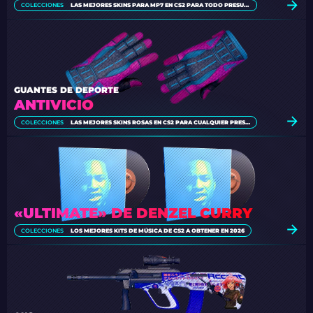
COLECCIONES
LAS MEJORES SKINS PARA MP7 EN CS2 PARA TODO PRESUPUESTO [2026]
GUANTES DE DEPORTE
ANTIVICIO
COLECCIONES
LAS MEJORES SKINS ROSAS EN CS2 PARA CUALQUIER PRESUPUESTO [2026]
«ULTIMATE» DE DENZEL CURRY
COLECCIONES
LOS MEJORES KITS DE MÚSICA DE CS2 A OBTENER EN 2026