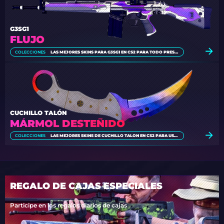
G3SG1
FLUJO
COLECCIONES
LAS MEJORES SKINS PARA G3SG1 EN CS2 PARA TODO PRESUPUESTO
CUCHILLO TALÓN
MÁRMOL DESTEÑIDO
COLECCIONES
LAS MEJORES SKINS DE CUCHILLO TALON EN CS2 PARA USAR (2026)
REGALO DE CAJAS ESPECIALES
Participe en los regalos diarios de cajas