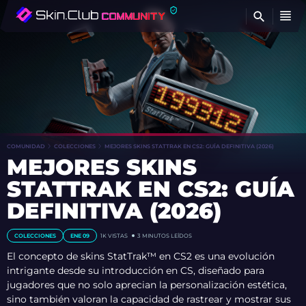
E
COMUNIDAD
COLECCIONES
MEJORES SKINS STATTRAK EN CS2: GUÍA DEFINITIVA (2026)
MEJORES SKINS
STATTRAK EN CS2: GUÍA
DEFINITIVA (2026)
COLECCIONES
ENE 09
1K
VISTAS
3 MINUTOS LEÍDOS
El concepto de skins StatTrak™ en CS2 es una evolución
intrigante desde su introducción en CS, diseñado para
jugadores que no solo aprecian la personalización estética,
sino también valoran la capacidad de rastrear y mostrar sus