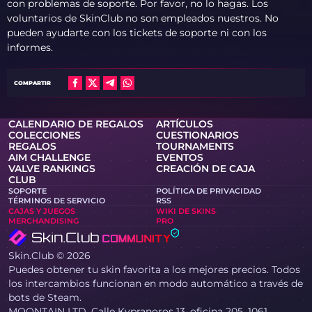
con problemas de soporte. Por favor, no lo hagas. Los
voluntarios de SkinClub no son empleados nuestros. No
pueden ayudarte con los tickets de soporte ni con los
informes.
COMPARTIR
CALENDARIO DE REGALOS
ARTÍCULOS
COLECCIONES
CUESTIONARIOS
REGALOS
TOURNAMENTS
AIM CHALLENGE
EVENTOS
VALVE RANKINGS
CREACIÓN DE CAJA
CLUB
SOPORTE
POLÍTICA DE PRIVACIDAD
TÉRMINOS DE SERVICIO
RSS
CAJAS Y JUEGOS
WIKI DE SKINS
MERCHANDISING
PRO
Skin.Club © 2026
Puedes obtener tu skin favorita a los mejores precios. Todos
los intercambios funcionan en modo automático a través de
bots de Steam.
MOONTAIN LTD, Calle Kypranoros 13, oficina 205, 1061,